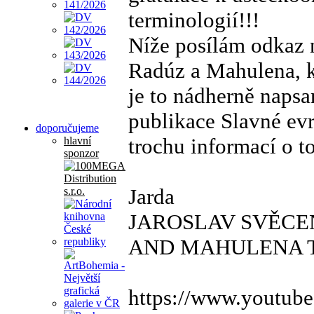
terminologií!!!
Níže posílám odkaz 
Radúz a Mahulena, k
je to nádherně napsa
publikace Slavné evr
doporučujeme
trochu informací o t
hlavní
sponzor
Jarda
JAROSLAV SVĚCE
AND MAHULENA TALE
https://www.youtu