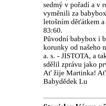
sedmý v pořadí a v 
vyměnili za babybox
letošním děťátkem a 
83:60.
Původní babybox i b
korunky od našeho n
a. s. - JISTOTA, a t
sdělil zprávu jako pr
Ať žije Martinka! Ať
Babydědek Lu