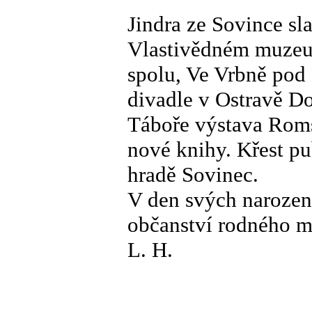
Jindra ze Sovince sl
Vlastivědném muzeu
spolu, Ve Vrbně po
divadle v Ostravě D
Táboře výstava Roms
nové knihy. Křest p
hradě Sovinec.
V den svých narozeni
občanství rodného mě
L. H.