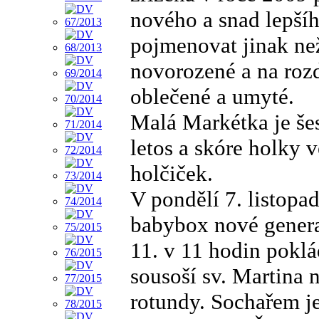
nového a snad lepšíh
pojmenovat jinak ne
novorozené a na roz
oblečené a umyté.
Malá Markétka je še
letos a skóre holky 
holčiček.
V pondělí 7. listopa
babybox nové genera
11. v 11 hodin pokl
sousoší sv. Martina 
rotundy. Sochařem je