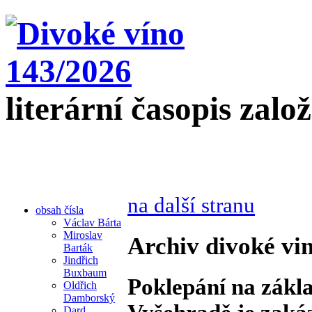
literární časopis zalo
na další stranu
obsah čísla
Václav Bárta
Miroslav
Archiv divoké vin
Barták
Jindřich
Buxbaum
Poklepání na zákl
Oldřich
Damborský
Dard