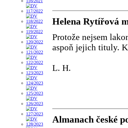
Helena Rytířová mi
Protože nejsem lako
aspoň jejich tituly. K
L. H.
Almanach české po