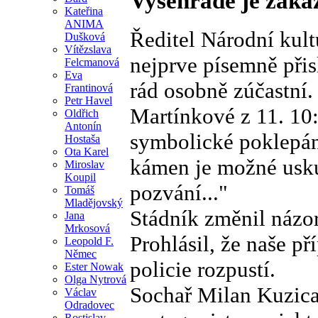
Vyšehradě je zaká
Kateřina
ANIMA
Ředitel Národní kul
Dušková
Vítězslava
nejprve písemně přis
Felcmanová
Eva
rád osobně zúčastní.
Frantinová
Petr Havel
Martínkové z 11. 10:
Oldřich
Antonín
symbolické poklepán
Hostaša
Ota Karel
kámen je možné uskut
Miroslav
Koupil
pozvání..."
Tomáš
Mladějovský
Stádník změnil názor
Jana
Mrkosová
Prohlásil, že naše p
Leopold F.
Němec
policie rozpustí.
Ester Nowak
Olga Nytrová
Sochař Milan Kuzica
Václav
Odradovec
Rostislav