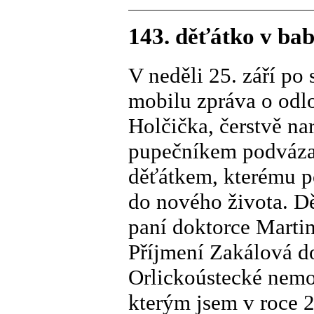
143. děťátko v bab
V neděli 25. září po
mobilu zpráva o odlo
Holčička, čerstvě na
pupečníkem podvázan
děťátkem, kterému p
do nového života. D
paní doktorce Martin
Příjmení Zakálová d
Orlickoústecké nemo
kterým jsem v roce 2