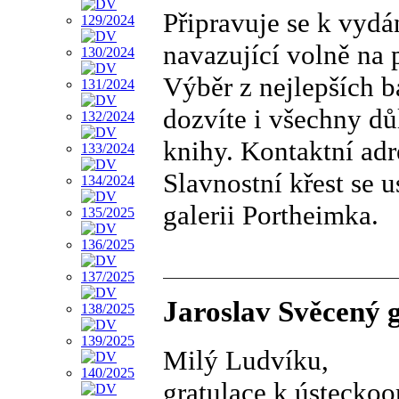
Připravuje se k vyd
navazující volně na p
Výběr z nejlepších bá
dozvíte i všechny dů
knihy. Kontaktní adr
Slavnostní křest se 
galerii Portheimka.
Jaroslav Svěcený g
Milý Ludvíku,
gratulace k ústecko