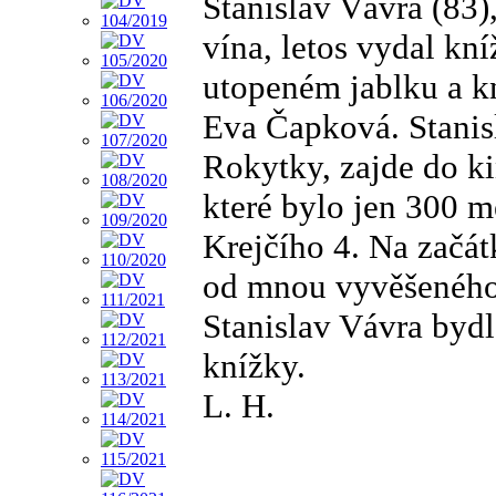
Stanislav Vávra (83
vína, letos vydal kn
utopeném jablku a kn
Eva Čapková. Stanisl
Rokytky, zajde do ki
které bylo jen 300 
Krejčího 4. Na začátk
od mnou vyvěšeného 
Stanislav Vávra bydl
knížky.
L. H.