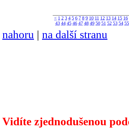
<
1
2
3
4
5
6
7
8
9
10
11
12
13
14
15
16
43
44
45
46
47
48
49
50
51
52
53
54
55
nahoru
|
na další stranu
Divoké víno 143/2026 vyšl
ISSN 1214-6099 ❖ samozva
104 00 Praha 10, Hájek 88
redakce@divokevino.cz
vyjde 19. července 2026
Vidíte zjednodušenou pod