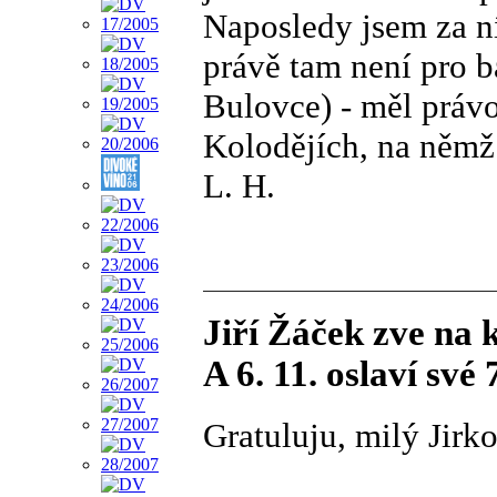
Naposledy jsem za n
právě tam není pro b
Bulovce) - měl práv
Kolodějích, na němž 
L. H.
Jiří Žáček zve na
A 6. 11. oslaví své
Gratuluju, milý Jirk