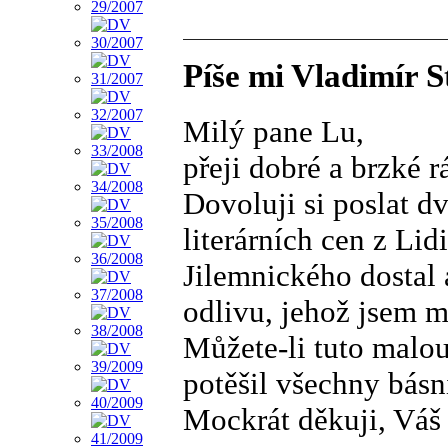
Píše mi Vladimír S
Milý pane Lu,
přeji dobré a brzké r
Dovoluji si poslat d
literárních cen z Lid
Jilemnického dostal
odlivu, jehož jsem mě
Můžete-li tuto malou 
potěšil všechny básní
Mockrát děkuji, Váš