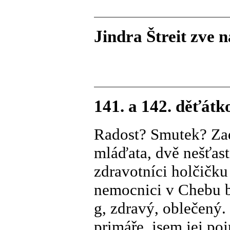
Jindra Štreit zve 
141. a 142. děťátk
Radost? Smutek? Za
mláďata, dvě nešťas
zdravotníci holčičku
nemocnici v Chebu b
g, zdravý, oblečený
primáře, jsem jej p