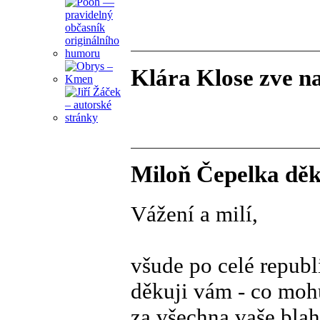
Klára Klose zve n
Miloň Čepelka děk
Vážení a milí,
všude po celé republ
děkuji vám - co mohu
za všechna vaše bla