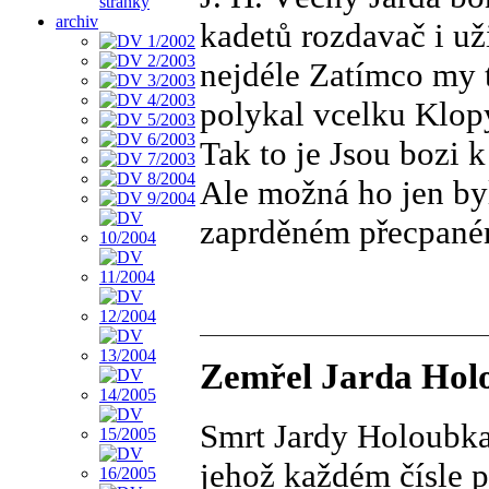
stránky
archiv
kadetů rozdavač i už
nejdéle Zatímco my 
polykal vcelku Klop
Tak to je Jsou bozi 
Ale možná ho jen by
zaprděném přecpan
Zemřel Jarda Holou
Smrt Jardy Holoubka
jehož každém čísle p