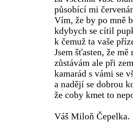
působící mi červenán
Vím, že by po mně b
kdybych se cítil pup
k čemuž ta vaše příz
Jsem šťasten, že mě 
zůstávám ale při zem
kamarád s vámi se v
a nadějí se dobrou k
že coby kmet to nep
Váš Miloň Čepelka.