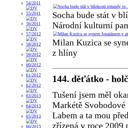
Socha bude stát v bl
Národní kulturní pa
Milan Kuzica se syn
z hlíny
144. děťátko - ho
Tušení jsem měl okam
Markétě Svobodové 
Labem a ta mou před
zřízená v roce 2009