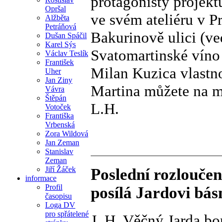
protagonisty projektu
Opršal
ve svém ateliéru v P
Alžběta
Petráňová
Bakurinově ulici (ve
Dušan Spáčil
Karel Sýs
Svatomartinské víno 
Václav Teslík
František
Milan Kuzica vlastno
Uher
Jan Ziny
Martina můžete na mí
Vávra
Štěpán
L.H.
Votoček
Františka
Vrbenská
Zora Wildová
Jan Zeman
Stanislav
Zeman
Jiří Žáček
Poslední rozlouče
informace
Profil
posílá Jardovi bás
časopisu
Loga DV
pro spřátelené
J. H. Věčný Jarda b