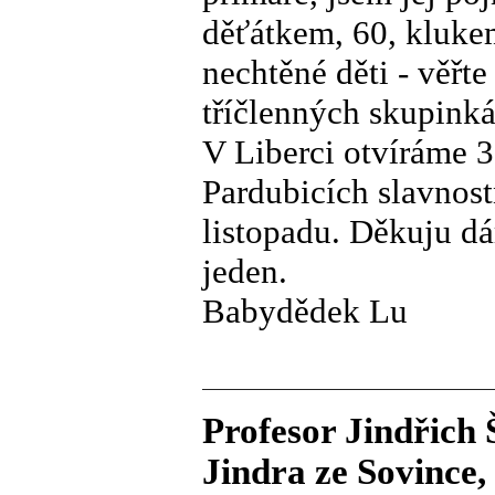
děťátkem, 60, klukem
nechtěné děti - věřt
tříčlenných skupinká
V Liberci otvíráme 3
Pardubicích slavnos
listopadu. Děkuju d
jeden.
Babydědek Lu
Profesor Jindřich Š
Jindra ze Sovince,