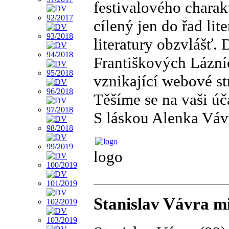
festivalového charakt
cílený jen do řad lit
literatury obzvlášť.
Františkových Lázníc
vznikající webové st
Těšíme se na vaši úč
S láskou Alenka Váv
logo
Stanislav Vávra mi