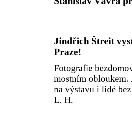
Stanislav Vávra p
Jindřich Štreit v
Praze!
Fotografie bezdomov
mostním obloukem. K
na výstavu i lidé be
L. H.