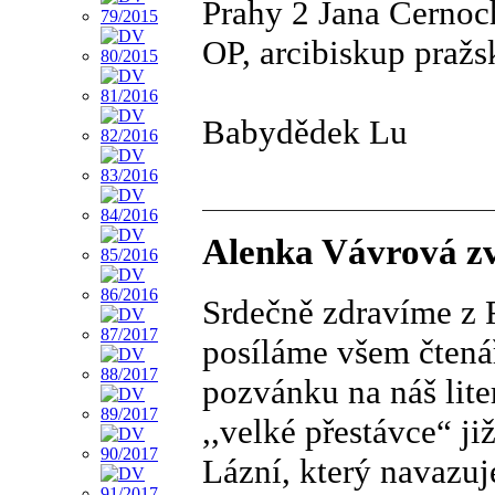
Prahy 2 Jana Černoc
OP, arcibiskup pražs
Babydědek Lu
Alenka Vávrová zve
Srdečně zdravíme z 
posíláme všem čtená
pozvánku na náš lite
,,velké přestávce“ ji
Lázní, který navazuj