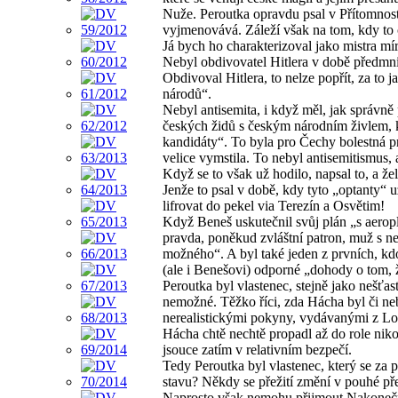
Nuže. Peroutka opravdu psal v Přítomnost
vyjmenovává. Záleží však na tom, kdy to 
Já bych ho charakterizoval jako mistra m
Nebyl obdivovatel Hitlera v době předmni
Obdivoval Hitlera, to nelze popřít, za t
národů“.
Nebyl antisemita, i když měl, jak správně
českých židů s českým národním živlem, 
kandidáty“. To byla pro Čechy bolestná 
velice vymstila. To nebyl antisemitismus, a
Když se to však už hodilo, napsal to, a že
Jenže to psal v době, kdy tyto „optanty“ u
lifrovat do pekel via Terezín a Osvětim!
Když Beneš uskutečnil svůj plán „s aeropl
pravda, poněkud zvláštní patron, muž s nes
možného“. A byl také jeden z prvních, kdo
(ale i Benešovi) odporné „dohody o tom, 
Peroutka byl vlastenec, stejně jako nešťas
nemožné. Těžko říci, zda Hácha byl či neb
nerealistickými pokyny, vydávanými z Lond
Hácha chtě nechtě propadl až do role nik
jsouce zatím v relativním bezpečí.
Tedy Peroutka byl vlastenec, který se za p
stavu? Někdy se přežití změní v pouhé pře
Naprosto však nemohu přijmout Nakonečn