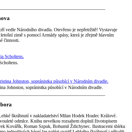
mova
voří vedle Národního divadla. Otevřeno je nepřetržitě! Vystavuje
letošní zimě s pomocí Armády spásy, která je zřejmě hlavním
é činnosti.
Scholtens.
ina Johnston, sopránistka působící v Národním divadle.
ibora
Lehké škrábnutí v nakladatelství Milan Hodek Hradec Králové.
o dvouleté odmlce. Knihu nevelkou rozsahem doplnil životopisem
rek Kovářík, Roman Szpuk, Bohumil Ždichynec. Ilustracemi sbírku
o jednotlivých básní lze nalézt uvnitř Lehkého škrábnutí i několik