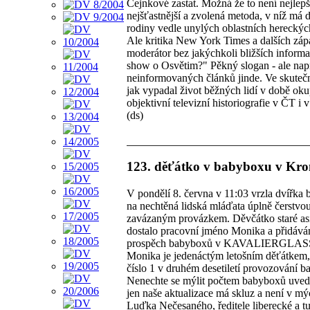
Cejnkové zastat. Možná že to není nejlepš
nejšťastnější a zvolená metoda, v níž má d
rodiny vedle unylých oblastních hereckýc
Ale kritika New York Times a dalších záp
moderátor bez jakýchkoli bližších informac
show o Osvětim?" Pěkný slogan - ale na
neinformovaných článků jinde. Ve skutečno
jak vypadal život běžných lidí v době oku
objektivní televizní historiografie v ČT i v
(ds)
123. děťátko v babyboxu v Kro
V pondělí 8. června v 11:03 vrzla dvířk
na nechtěná lidská mláďata úplně čerstv
zavázaným provázkem. Děvčátko staré asi
dostalo pracovní jméno Monika a přidávám 
prospěch babyboxů v KAVALIERGLASS Sá
Monika je jedenáctým letošním děťátkem, 
číslo 1 v druhém desetiletí provozování b
Nenechte se mýlit počtem babyboxů uveden
jen naše aktualizace má skluz a není v m
Luďka Nečesaného, ředitele liberecké a 