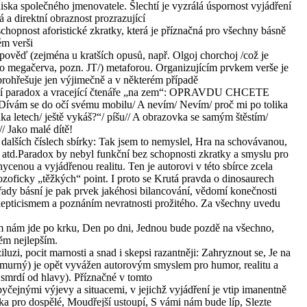
diska společného jmenovatele. Šlechtí je vyzrálá úspornost vyjádření
á a direktní obraznost prozrazující
 schopnost aforistické zkratky, která je příznačná pro všechny básně
ém verši
ýpověď (zejména u kratších opusů, např. Olgoj chorchoj /což je
 megačerva, pozn. JT/) metaforou. Organizujícím prvkem verše je
 prohřešuje jen výjimečně a v některém případě
jící paradox a vracející čtenáře „na zem“: OPRAVDU CHCETE
ívám se do očí svému mobilu/ A nevím/ Nevím/ proč mi po tolika
ika letech/ ještě vykáš?“/ píšu// A obrazovka se samým štěstím/
// Jako malé dítě!
alších číslech sbírky: Tak jsem to nemyslel, Hra na schovávanou,
 atd.Paradox by nebyl funkční bez schopnosti zkratky a smyslu pro
enou a vyjádřenou realitu. Ten je autorovi v této sbírce zcela
ozoficky „těžkých“ point. I proto se Krutá pravda o dinosaurech
ady básní je pak prvek jakéhosi bilancování, vědomí konečnosti
 skepticismem a poznáním nevratnosti prožitého. Za všechny uvedu
šem nám jde po krku, Den po dni, Jednou bude pozdě na všechno,
těm nejlepším.
iluzi, pocit marnosti a snad i skepsi razantněji: Zahryznout se, Je na
hmurný) je opět vyvážen autorovým smyslem pro humor, realitu a
smrdí od hlavy). Příznačné v tomto
yčejnými výjevy a situacemi, v jejichž vyjádření je vtip imanentně
ka pro dospělé, Moudřejší ustoupí, S vámi nám bude líp, Slezte