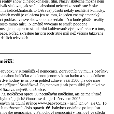
í reality show či nejdokonalejší film. Název skutečně možná není
ivák sledovat, jak se činí absolutní neherci ze současné české
h hvězdiček(natočila to Ostrava) působí někdy nechtěně komicky.
adních medií je založena jen na tom, že jeden známý americký
í prohlásil ve své show o tomto seriálu - "co bude příště - reality
prosto mimo mísu. Nicméně vyvolalo to smršť podobně
sti je to naprosto standardní kultivovaně výchovná relace o tom,
pace. Pořad zkresluje historii podstatně míň než většina takzvaně
 dalších televizích.
měříži!
a babyboxu v Kroměřížské nemocnici. Zdravotníci vyjmuli z bedýnky
ou a nahou holčičku zabalenou jenom v kusu hadru a s pupečníkem
 dvě hodiny je na první pohled zdravé, váží 3500 g a ode mne
i příjmení Staněčková. Pojmenovat ji tak jsem slíbil při aukci ve
zava, největší dražitelce.
73. holčičkou oproti 50 nechtěným klučíkům, ale dejme jí také
abyboxů, jejichž činnost se datuje 1. červnem 2005.
ých na titulní stránce www.babybox.cz - není jich 64, ale 65. To
ých možnostech číslo opravit. 66. babybox otvíráme po impulsu
turnovské nemocnice, v Panochově nemocnici v Turnově ve středu