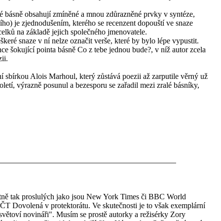
hé básně obsahují zmíněné a mnou zdůrazněné prvky v syntéze,
ího) je zjednodušením, kterého se recenzent dopouští ve snaze
 celků na základě jejich společného jmenovatele.
keré snaze v ní nelze označit verše, které by bylo lépe vypustit.
ce šokující pointa básně Co z tebe jednou bude?, v níž autor zcela
ii.
í sbírkou Alois Marhoul, který zůstává poezii až zarputile věrný už
letí, výrazně posunul a bezesporu se zařadil mezi zralé básníky,
tně tak proslulých jako jsou New York Times či BBC World
u ČT Dovolená v protektorátu. Ve skutečnosti je to však exemplární
světoví novináři". Musím se prostě autorky a režisérky Zory