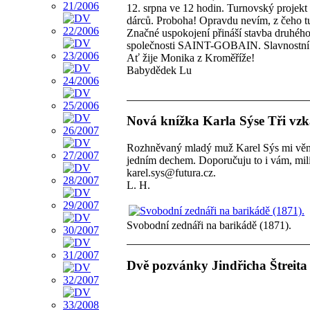
12. srpna ve 12 hodin. Turnovský projekt 
dárců. Proboha! Opravdu nevím, z čeho t
Značné uspokojení přináší stavba druhéh
společnosti SAINT-GOBAIN. Slavnostní o
Ať žije Monika z Kroměříže!
Babydědek Lu
Nová knížka Karla Sýse Tři vz
Rozhněvaný mladý muž Karel Sýs mi věnov
jedním dechem. Doporučuju to i vám, milí čt
karel.sys@futura.cz.
L. H.
Svobodní zednáři na barikádě (1871).
Dvě pozvánky Jindřicha Štreita