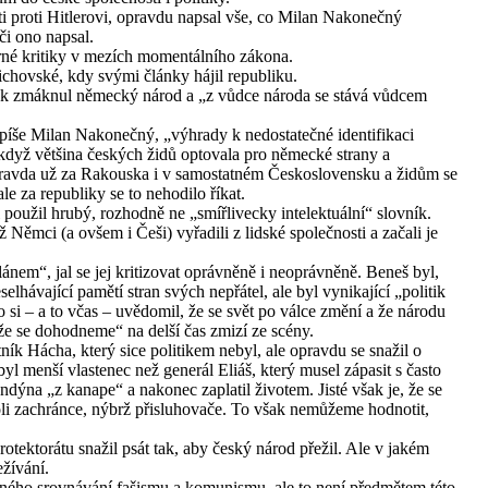
i proti Hitlerovi, opravdu napsal vše, co Milan Nakonečný
či ono napsal.
írné kritiky v mezích momentálního zákona.
chovské, kdy svými články hájil republiku.
o jak zmáknul německý národ a „z vůdce národa se stává vůdcem
 píše Milan Nakonečný, „výhrady k nedostatečné identifikaci
když většina českých židů optovala pro německé strany a
pravda už za Rakouska i v samostatném Československu a židům se
le za republiky se to nehodilo říkat.
l použil hrubý, rozhodně ne „smířlivecky intelektuální“ slovník.
ž Němci (a ovšem i Češi) vyřadili z lidské společnosti a začali je
ánem“, jal se jej kritizovat oprávněně i neoprávněně. Beneš byl,
elhávající pamětí stran svých nepřátel, ale byl vynikající „politik
 si – a to včas – uvědomil, že se svět po válce změní a že národu
že se dohodneme“ na delší čas zmizí ze scény.
tník Hácha, který sice politikem nebyl, ale opravdu se snažil o
yl menší vlastenec než generál Eliáš, který musel zápasit s často
ýna „z kanape“ a nakonec zaplatil životem. Jisté však je, že se
oli zachránce, nýbrž přisluhovače. To však nemůžeme hodnotit,
rotektorátu snažil psát tak, aby český národ přežil. Ale v jakém
žívání.
ého srovnávání fašismu a komunismu, ale to není předmětem této