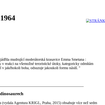
 1964
yjádřila mudrující moderátorská krasavice Emma Smetana :
 v reakci na všemožné teroristické útoky, kategoricky odmítám
í v jakéhokoli boha, odsuzuje jakoukoli formu násilí. "
 dinosaurech
la (vydala Agentura KRIGL, Praha, 2015) obsahuje více než sedm