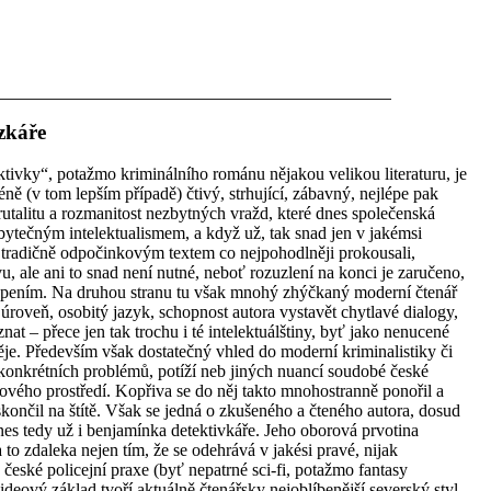
zkáře
tivky“, potažmo kriminálního románu nějakou velikou literaturu, je
ě (v tom lepším případě) čtivý, strhující, zábavný, nejlépe pak
rutalitu a rozmanitost nezbytných vražd, které dnes společenská
ytečným intelektualismem, a když už, tak snad jen v jakémsi
tradičně odpočinkovým textem co nejpohodlněji prokousali,
vu, ale ani to snad není nutné, neboť rozuzlení na konci je zaručeno,
pením. Na druhou stranu tu však mnohý zhýčkaný moderní čtenář
í úroveň, osobitý jazyk, schopnost autora vystavět chytlavé dialogy,
iznat – přece jen tak trochu i té intelektuálštiny, byť jako nenucené
je. Především však dostatečný vhled do moderní kriminalistiky či
 konkrétních problémů, potíží neb jiných nuancí soudobé české
akového prostředí. Kopřiva se do něj takto mnohostranně ponořil a
skončil na štítě. Však se jedná o zkušeného a čteného autora, dosud
dnes tedy už i benjamínka detektivkáře. Jeho oborová prvotina
o zdaleka nejen tím, že se odehrává v jakési pravé, nijak
 české policejní praxe (byť nepatrné sci-fi, potažmo fantasy
 ideový základ tvoří aktuálně čtenářsky nejoblíbenější severský styl