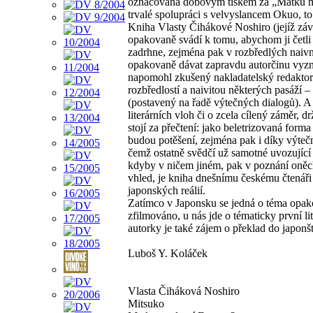
označována dobovým tiskem za „Matku mo
trvalé spolupráci s velvyslancem Okuo, to
Kniha Vlasty Čihákové Noshiro (jejíž záv
opakovaně svádí k tomu, abychom ji četli j
zadrhne, zejména pak v rozbředlých naivno
opakovaně dávat zapravdu autorčinu vyzná
napomohl zkušený nakladatelský redaktor 
rozbředlostí a naivitou některých pasáží 
(postavený na řadě výtečných dialogů). A 
literárních vloh či o zcela cílený záměr, 
stojí za přečtení: jako beletrizovaná form
budou potěšení, zejména pak i díky výtečn
čemž ostatně svědčí už samotné uvozující
kdyby v ničem jiném, pak v poznání oněch
vhled, je kniha dnešnímu českému čtenáři
japonských reálií.
Zatímco v Japonsku se jedná o téma opako
zfilmováno, u nás jde o tématicky první li
autorky je také zájem o překlad do japonšt
Luboš Y. Koláček
Vlasta Čiháková Noshiro
Mitsuko