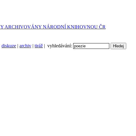
diskuze
|
archiv
|
tiráž
| vyhledávání: