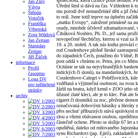
společnosti, která cizince příliš nemusí. 
Jan Ziny
Úřední šiml si dává na čas. Vzhledem k 
Vávra
mu porodí dvě nemanželské děti a již čeká 
Štěpán
to reál. Jsme totiž teprve na úplném začá
Votoček
„matku Evropy“, založené primárně na aut
Františka
osudy, mnohde účelově zdramatizované, vy
Vrbenská
Čiháková Noshiro, Ph. D., jež sama proži
Zora Wildová
novopečené šlechtičny, kterou si vzal za 
Jan Zeman
19. a 20. století. A tak nás kniha provází
Stanislav
rod Coudenhove plošně široké zastoupení.
Zeman
do západních Čech, potažmo do Vídně, Bud
Jiří Žáček
post oddá v chrámu sv. Petra, jen co Mits
informace
Ocitáme se tak na nejvybranějších bankete
Profil
indických či slonů), na mandarínských, hr
časopisu
Coudenhove-Calegri v Poběžovicích, kde M
Loga DV
vzdělaná a výjimečná osobnost, na svou kr
pro spřátelené
žárlil na bratra, když krmil v ZOO jeho ob
stránky
úžasné zlaté kleci, ale je to klec. Pak al
archiv
cigaret či doutníků za noc, přežene demon
označovaná dobovými básníky a literáty za
přes nechuť příbuzných stává správkyní m
zlou a všemi obávanou osobou, opuštěnou 
částečně ochrne. Přesto se dožije 67 let a
opuštěná, daleko od milovaného Japonska, 
synu Richardovi (jap. Ejiró), zakladateli