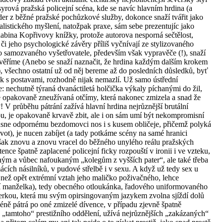
syrová pražská policejní scéna, kde se navíc hlavním hrdina (a
der z běžné pražské pochůzkové služby, dokonce snaží tvářit jako
alistického myšlení, natožpak praxe, sám sebe prezentujíc jako
abina Kopřivovy knížky, protože autorova nesporná sečtělost,
či jeho psychologické závěry příliš vyčnívají ze stylizovaného
 samozvaného vyšetřovatele, především však vypravěče (!), snaží
uvěříme (Anebo se snaží naznačit, že hrdina každým dalším krokem
!), všechno ostatní už od něj bereme až do posledních důsledků, byť
k s postavami, rozhodně nijak nemazlí. Už samo ústřední
: nechutně týraná dvanáctiletá holčička výkaly píchanými do žil,
e opakovaně zneužívaná otčímy, která nakonec zmizela a snad že
V průběhu pátrání zažívá hlavní hrdina nejrůznější brutální
ou, je opakovaně krvavě zbit, ale i on sám umí být nekompromisní
ousne odpornému bezdomovci nos i s kusem obličeje, přičemž polyká
ivot), je nucen zabíjet (a tady potkáme scény na samé hranici
 však znovu a znovu vracel do běžného unylého reálu pražských
ence špatně zaplacené policejní ficky rozpouští v ironii i ve vzteku,
tným a vůbec nafoukaným „kolegům z vyšších pater“, ale také třeba
ácích násilníků, v pudové střelbě i v sexu. A když už tedy sex u
než opět extrémní vztah jeho maličko poživačného, lehce
tí manželka), tedy obecného otloukánka, řadového uniformovaného
kerkou, která mu svým opirsingovaným jazykem zvolna sjíždí dolů
méně pátrá po oné zmizelé dívence, v případu zjevně špatně
„tamtoho“ prestižního oddělení, užívá nejrůznějších „zakázaných“