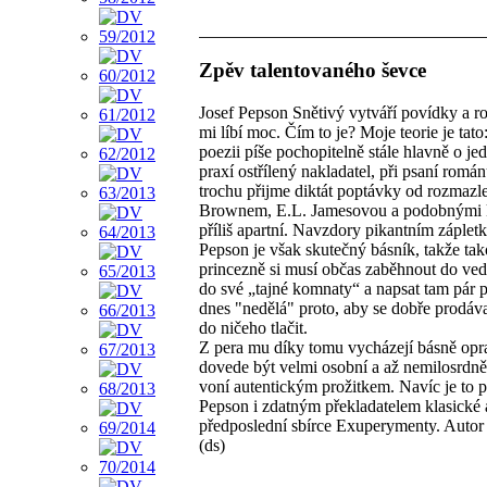
Zpěv talentovaného ševce
Josef Pepson Snětivý vytváří povídky a ro
mi líbí moc. Čím to je? Moje teorie je ta
poezii píše pochopitelně stále hlavně o je
praxí ostřílený nakladatel, při psaní ro
trochu přijme diktát poptávky od rozma
Brownem, E.L. Jamesovou a podobnými ko
příliš apartní. Navzdory pikantním záplet
Pepson je však skutečný básník, takže ta
princezně si musí občas zaběhnout do vedle
do své „tajné komnaty“ a napsat tam pár p
dnes "nedělá" proto, aby se dobře prodával
do ničeho tlačit.
Z pera mu díky tomu vycházejí básně opravd
dovede být velmi osobní a až nemilosrdně
voní autentickým prožitkem. Navíc je to 
Pepson i zdatným překladatelem klasické a
předposlední sbírce Exuperymenty. Autor 
(ds)