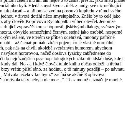
a přitom celém mu ani tak nejde o to získat prestiž, jako snad prostě
ciálního bytí. Hledá smysl života, útěk z nudy, své nic neříkající
jen tak placatí – a přitom se zvolna posouvá kupředu v rámci svého
 jednou v životě dotáhl něco smysluplného. Znělo by to celé jako
toho, aby člověk Kopřivovu Rychlopalbu vůbec otevřel. Jenomže
strhující vypravěčskou schopností, jiskřivými dialogy, svérázným
extu, obvykle samozřejmě černým, stejně jako osobitě, nesporně
ckým reálem, ve kterém se příběh odehrává, mnohdy patřičně
patů – až čtenář pomalu ztrácí pojem, co je vlastně normální.
ch, pak nás na chvíli ukolébá svérázným humorem, abychom
nu navýsost hororovou, načež doslova fyzicky zabředneme do
 či do nejrůznějších psychopatologických zákoutí lidské duše, kde i
 kudy dál. No - a i když člověk tuhle knihu občas odloží, a třeba i
rzy vrátit: příští ráno, za hodinu, o tři minuty později – po návratu
. „Mrtvola ležela v kuchyni.“ začíná se akčně Kopřivova
 a mrtvola taky nebyla nic moc...“. To samo už naznačuje mnohé.