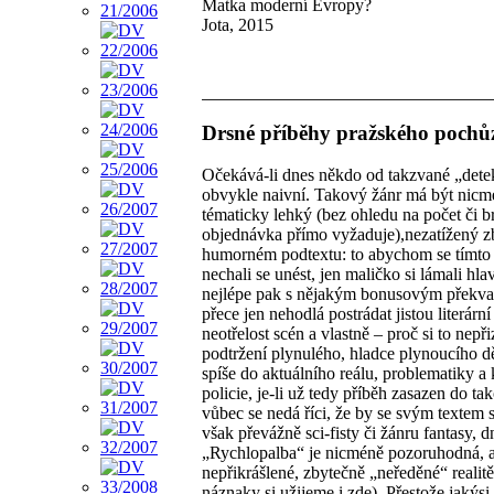
Matka moderní Evropy?
Jota, 2015
Drsné příběhy pražského pochů
Očekává-li dnes někdo od takzvané „detek
obvykle naivní. Takový žánr má být nicmén
tématicky lehký (bez ohledu na počet či b
objednávka přímo vyžaduje),nezatížený zb
humorném podtextu: to abychom se tímto 
nechali se unést, jen maličko si lámali hla
nejlépe pak s nějakým bonusovým překva
přece jen nehodlá postrádat jistou literárn
neotřelost scén a vlastně – proč si to nepř
podtržení plynulého, hladce plynoucího dě
spíše do aktuálního reálu, problematiky a
policie, je-li už tedy příběh zasazen do t
vůbec se nedá říci, že by se svým textem 
však převážně sci-fisty či žánru fantasy, 
„Rychlopalba“ je nicméně pozoruhodná, a t
nepřikrášlené, zbytečně „neředěné“ realitě
náznaky si užijeme i zde). Přestože jakýsi