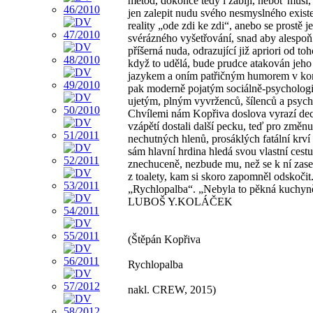
metod, dokonce tedy i zabíjí, neboť musí, 
jen zalepit nudu svého nesmyslného existen
reality „ode zdi ke zdi“, anebo se prostě 
svérázného vyšetřování, snad aby alespoň
příšerná nuda, odrazující již apriori od 
když to udělá, bude prudce atakován jeho 
jazykem a oním patřičným humorem v kont
pak moderně pojatým sociálně-psychologi
ujetým, plným vyvrženců, šílenců a psycho
Chvílemi nám Kopřiva doslova vyrazí de
vzápětí dostali další pecku, teď pro změ
nechutných hlenů, prosáklých fatální krví
sám hlavní hrdina hledá svou vlastní cestu
znechuceně, nezbude mu, než se k ní zase b
z toalety, kam si skoro zapomněl odskočit
„Rychlopalba“. „Nebyla to pěkná kuchyně
LUBOŠ Y.KOLÁČEK
(Štěpán Kopřiva
Rychlopalba
nakl. CREW, 2015)