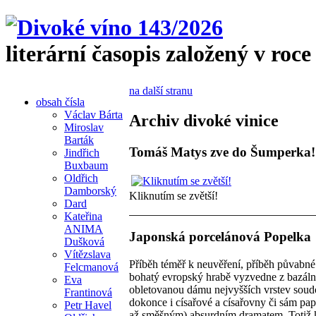
literární časopis založený v roce
na další stranu
obsah čísla
Václav Bárta
Archiv divoké vinice
Miroslav
Barták
Tomáš Matys zve do Šumperka!
Jindřich
Buxbaum
Oldřich
Damborský
Kliknutím se zvětší!
Dard
Kateřina
ANIMA
Japonská porcelánová Popelka
Dušková
Vítězslava
Příběh téměř k neuvěření, příběh půvabné
Felcmanová
bohatý evropský hrabě vyzvedne z bazáln
Eva
obletovanou dámu nejvyšších vrstev soudo
Frantinová
dokonce i císařové a císařovny či sám pap
Petr Havel
až směšným) absurdním dramatem. Totiž k