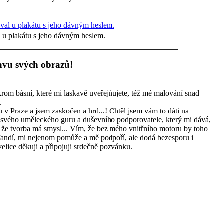
 u plakátu s jeho dávným heslem.
avu svých obrazů!
krom básní, které mi laskavě uveřejňujete, též mé malování snad
.
v Praze a jsem zaskočen a hrd...! Chtěl jsem vám to dáti na
 svého uměleckého guru a duševního podporovatele, který mi dává,
, že tvorba má smysl... Vím, že bez mého vnitřního motoru by toho
 fandí, mi nejenom pomůže a mě podpoří, ale dodá bezesporu i
elice děkuji a připojuji srdečně pozvánku.