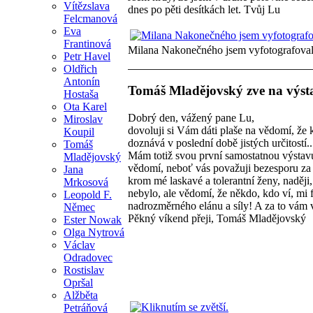
Vítězslava
dnes po pěti desítkách let. Tvůj Lu
Felcmanová
Eva
Frantinová
Milana Nakonečného jsem vyfotografoval
Petr Havel
Oldřich
Antonín
Tomáš Mladějovský zve na výst
Hostaša
Ota Karel
Dobrý den, vážený pane Lu,
Miroslav
dovoluji si Vám dáti plaše na vědomí, že 
Koupil
doznává v poslední době jistých určitostí..
Tomáš
Mám totiž svou první samostatnou výstavu 
Mladějovský
vědomí, neboť vás považuji bezesporu za
Jana
krom mé laskavé a tolerantní ženy, naději
Mrkosová
nebylo, ale vědomí, že někdo, kdo ví, mi
Leopold F.
nadrozměrného elánu a síly! A za to vám v
Němec
Pěkný víkend přeji, Tomáš Mladějovský
Ester Nowak
Olga Nytrová
Václav
Odradovec
Rostislav
Opršal
Alžběta
Petráňová