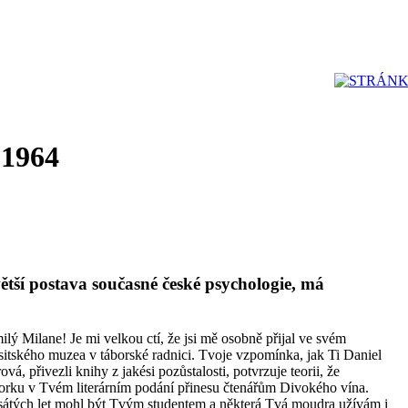
 1964
tší postava současné české psychologie, má
ý Milane! Je mi velkou ctí, že jsi mě osobně přijal ve svém
tského muzea v táborské radnici. Tvoje vzpomínka, jak Ti Daniel
, přivezli knihy z jakési pozůstalosti, potvrzuje teorii, že
storku v Tvém literárním podání přinesu čtenářům Divokého vína.
esátých let mohl být Tvým studentem a některá Tvá moudra užívám i