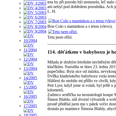
teta by při porodu být nemusela, leč stalo
ani nebyl pod dohledem porodníka. Ach j
L. H.
Bon Colo s maminkou a s tetou (vlevo).
Tetu jsem ořízl.
114. děťátkem v babyboxu je ho
Milada je druhým letošním nechtěným děť
klučíkům. Narodila se dnes 23. ledna 2015 
pupečníku. Byla sice od mázku, nevykoup
Dvířka kladenského babyboxu vrzla tentok
Hlášení do mobilu mi přišlo ve chvíli, k
Petr Lyer, když jsme si volali, byl ještě
kilometrů.
Zatímco sestřička na neonatologii koupe 
Šimon Blabla, náš dvorní výtvarník a we
prostě přidělal jsem mu v pátek večer dost
dostala po mamince Šimona Blably, abycho