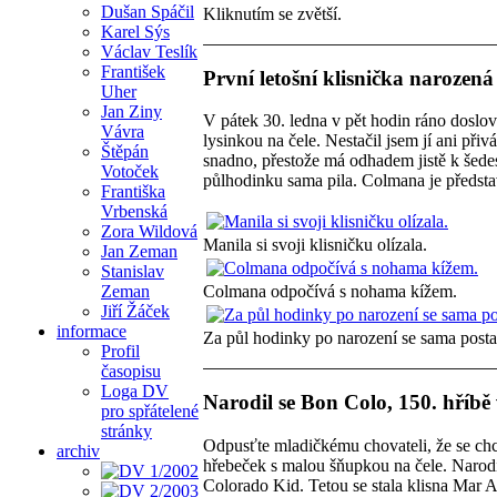
Dušan Spáčil
Kliknutím se zvětší.
Karel Sýs
Václav Teslík
František
První letošní klisnička narozen
Uher
Jan Ziny
V pátek 30. ledna v pět hodin ráno doslo
Vávra
lysinkou na čele. Nestačil jsem jí ani při
Štěpán
snadno, přestože má odhadem jistě k šedes
Votoček
půlhodinku sama pila. Colmana je předsta
Františka
Vrbenská
Zora Wildová
Manila si svoji klisničku olízala.
Jan Zeman
Stanislav
Zeman
Colmana odpočívá s nohama kížem.
Jiří Žáček
informace
Za půl hodinky po narození se sama posta
Profil
časopisu
Loga DV
Narodil se Bon Colo, 150. hříb
pro spřátelené
stránky
Odpusťte mladičkému chovateli, že se ch
archiv
hřebeček s malou šňupkou na čele. Narodi
Colorado Kid. Tetou se stala klisna Mar A