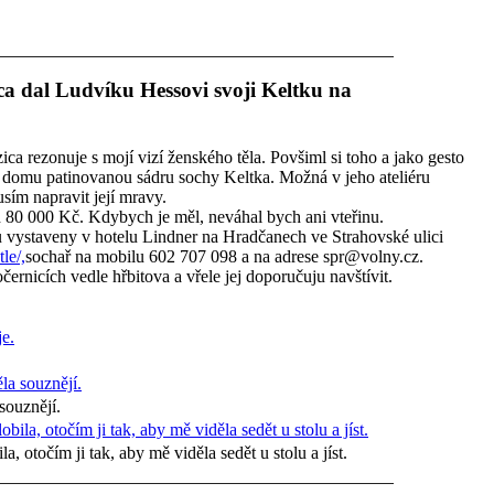
a dal Ludvíku Hessovi svoji Keltku na
ca rezonuje s mojí vizí ženského těla. Povšiml si toho a jako gesto
 domu patinovanou sádru sochy Keltka. Možná v jeho ateliéru
usím napravit její mravy.
 80 000 Kč. Kdybych je měl, neváhal bych ani vteřinu.
 vystaveny v hotelu Lindner na Hradčanech ve Strahovské ulici
le/,
sochař na mobilu 602 707 098 a na adrese spr@volny.cz.
ernicích vedle hřbitova a vřele jej doporučuju navštívit.
souznějí.
, otočím ji tak, aby mě viděla sedět u stolu a jíst.