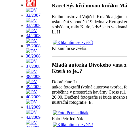
Karel Sýs křtí novou knížku Má
Knihu ilustroval Vojtěch Kolařík a jejím 
uskuteční v pondělí 19. ledna v Evropsk
s obědem, milý Karle, když je to ve dvaná
L. H.
Kliknutím se zvětší!
Mladá autorka Divokého vína zve
Která to je..?
Dobré ráno Lu,
aukce fotografií (volná autorova tvorba,
proběhne v prostorách kavárny Cross (ul. 
20:00. Dražené fotografie si bude možno 
ilustrační fotografie. E.
Foto Petr Jediňák