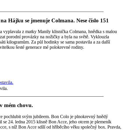
á na Hájku se jmenuje Colmana. Nese číslo 151
va vyplavala z matky Manily klisnička Colmana, hnědka s malou
vázat porodní provázky na nožičky a byla na světě. Vyklouzla
áti kilogramům. Za půl hodinky se sama postavila a za další
vitelkou šesté generace mé polokrevné rodiny.
vila.
ě v mém chovu.
ce pochlubit svým jubileem. Bon Colo je plnokrevný hnědý
l se 24. ledna 2015 klisně Bon Acce, jeho otcem je plemeník
cce, s níž Bon Acce sdílí od hříběcího věku společný box. Pravda,