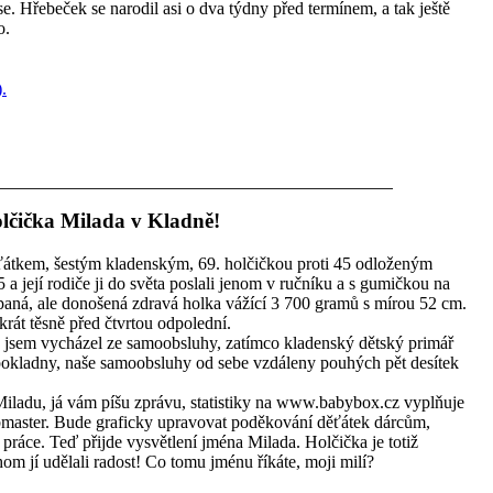
 se. Hřebeček se narodil asi o dva týdny před termínem, a tak ještě
o.
lčička Milada v Kladně!
átkem, šestým kladenským, 69. holčičkou proti 45 odloženým
a její rodiče ji do světa poslali jenom v ručníku a s gumičkou na
aná, ale donošená zdravá holka vážící 3 700 gramů s mírou 52 cm.
rát těsně před čtvrtou odpolední.
dy jsem vycházel ze samoobsluhy, zatímco kladenský dětský primář
 u pokladny, naše samoobsluhy od sebe vzdáleny pouhých pět desítek
Miladu, já vám píšu zprávu, statistiky na www.babybox.cz vyplňuje
bmaster. Bude graficky upravovat poděkování děťátek dárcům,
 práce. Teď přijde vysvětlení jména Milada. Holčička je totiž
m jí udělali radost! Co tomu jménu říkáte, moji milí?