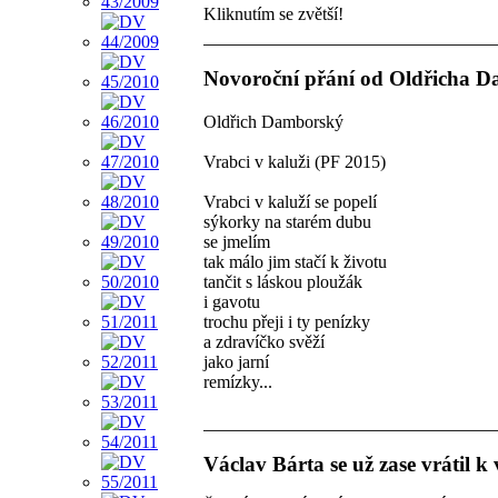
Kliknutím se zvětší!
Novoroční přání od Oldřicha D
Oldřich Damborský
Vrabci v kaluži (PF 2015)
Vrabci v kaluží se popelí
sýkorky na starém dubu
se jmelím
tak málo jim stačí k životu
tančit s láskou ploužák
i gavotu
trochu přeji i ty penízky
a zdravíčko svěží
jako jarní
remízky...
Václav Bárta se už zase vrátil k