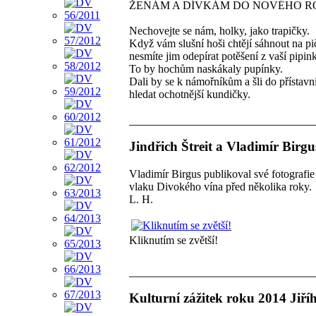
ŽENÁM A DÍVKÁM DO NOVÉHO 
Nechovejte se nám, holky, jako trapičky.
Když vám slušní hoši chtějí sáhnout na pi
nesmíte jim odepírat potěšení z vaší pipin
To by hochům naskákaly pupínky.
Dali by se k námořníkům a šli do přístavn
hledat ochotnější kundičky.
Jindřich Štreit a Vladimír Birg
Vladimír Birgus publikoval své fotografie
vlaku Divokého vína před několika roky.
L. H.
Kliknutím se zvětší!
Kulturní zážitek roku 2014 Jiř