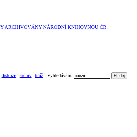
diskuze
|
archiv
|
tiráž
| vyhledávání: