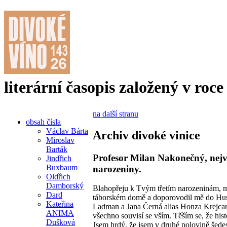
literární časopis založený v roce
na další stranu
obsah čísla
Václav Bárta
Archiv divoké vinice
Miroslav
Barták
Profesor Milan Nakonečný, nejvě
Jindřich
Buxbaum
narozeniny.
Oldřich
Damborský
Blahopřeju k Tvým třetím narozeninám, mil
Dard
táborském domě a doporovodil mě do Husi
Kateřina
Ladman a Jana Černá alias Honza Krejcarová
ANIMA
všechno souvisí se vším. Těším se, že hi
Dušková
Jsem hrdý, že jsem v druhé polovině šed