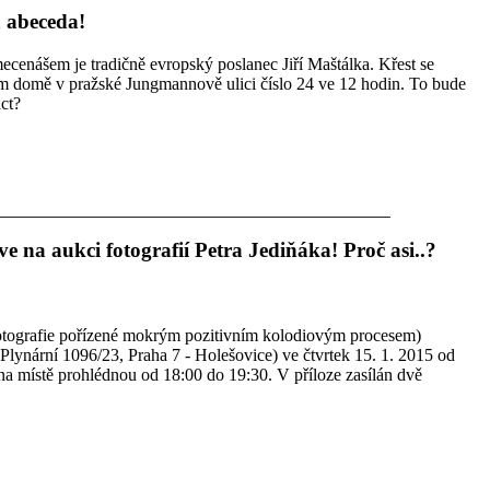
 abeceda!
mecenášem je tradičně evropský poslanec Jiří Maštálka. Křest se
ém domě v pražské Jungmannově ulici číslo 24 ve 12 hodin. To bude
ct?
 na aukci fotografií Petra Jediňáka! Proč asi..?
 fotografie pořízené mokrým pozitivním kolodiovým procesem)
Plynární 1096/23, Praha 7 - Holešovice) ve čtvrtek 15. 1. 2015 od
na místě prohlédnou od 18:00 do 19:30. V příloze zasílán dvě