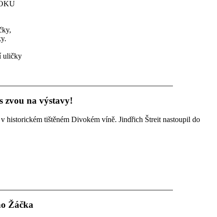
ROKU
čky,
ky.
í uličky
us zvou na výstavy!
 v historickém tištěném Divokém víně. Jindřich Štreit nastoupil do
ího Žáčka