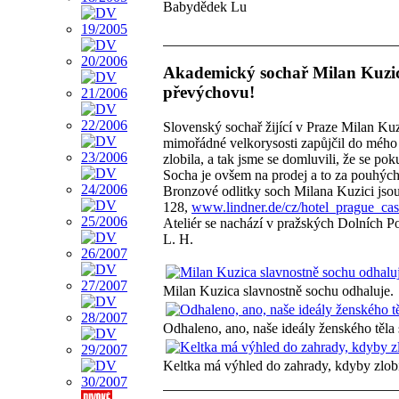
Babydědek Lu
Akademický sochař Milan Kuzic
převýchovu!
Slovenský sochař žijící v Praze Milan Kuzi
mimořádné velkorysosti zapůjčil do mého
zlobila, a tak jsme se domluvili, že se pok
Socha je ovšem na prodej a to za pouhých
Bronzové odlitky soch Milana Kuzici jsou
128,
www.lindner.de/cz/hotel_prague_cast
Ateliér se nachází v pražských Dolních Poč
L. H.
Milan Kuzica slavnostně sochu odhaluje.
Odhaleno, ano, naše ideály ženského těla 
Keltka má výhled do zahrady, kdyby zlobila