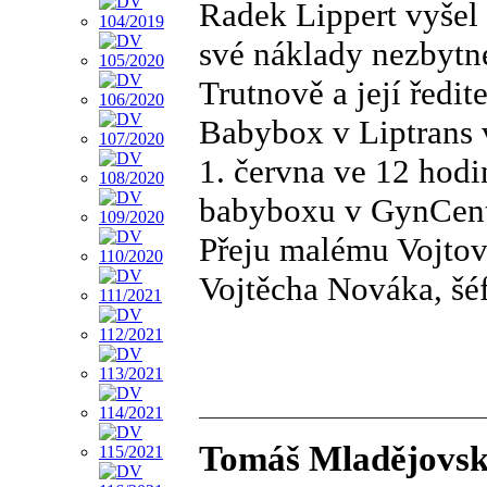
Radek Lippert vyšel 
své náklady nezbytn
Trutnově a její ředit
Babybox v Liptrans 
1. června ve 12 hodi
babyboxu v GynCentr
Přeju malému Vojtovi
Vojtěcha Nováka, šé
Tomáš Mladějovský