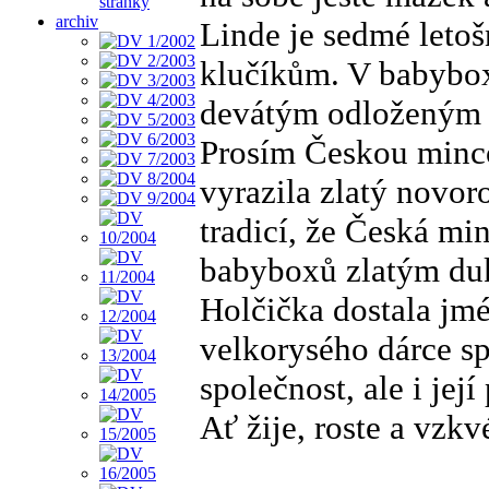
stránky
archiv
Linde je sedmé letoš
klučíkům. V babybo
devátým odloženým 
Prosím Českou minco
vyrazila zlatý novor
tradicí, že Česká m
babyboxů zlatým du
Holčička dostala jmé
velkorysého dárce s
společnost, ale i její
Ať žije, roste a vzk