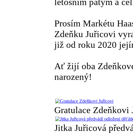
letošním pátým a ce
Prosím Markétu Haa
Zdeňku Juřicovi vyra
již od roku 2020 je
Ať žijí oba Zdeňkové!
narozený!
Gratulace Zdeňkovi 
Jitka Juřicová předv