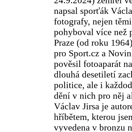
24.9.2024) zemřel ve
napsal sporťák Václ
fotografy, nejen těm
pohyboval více než p
Praze (od roku 1964)
pro Sport.cz a Novin
pověsil fotoaparát n
dlouhá desetiletí z
politice, ale i každo
dění v nich pro něj a
Václav Jirsa je autor
hříbětem, kterou jse
vyvedena v bronzu 