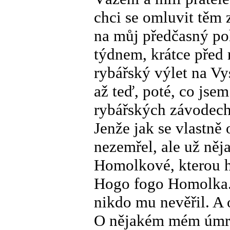
chci se omluvit těm 
na můj předčasný po
týdnem, krátce před
rybářský výlet na Vy
až teď, poté, co jse
rybářských závodech
Jenže jak se vlastně
nezemřel, ale už něj
Homolkové, kterou h
Hogo fogo Homolka. T
nikdo mu nevěřil. A
O nějakém mém úmrt