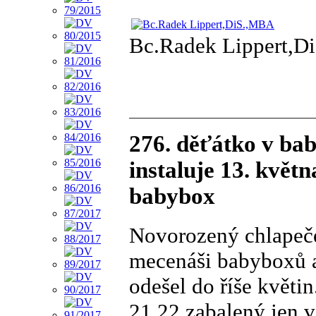
Bc.Radek Lippert,D
276. děťátko v ba
instaluje 13. květ
babybox
Novorozený chlapeč
mecenáši babyboxů a
odešel do říše květi
21.22 zabalený jen 