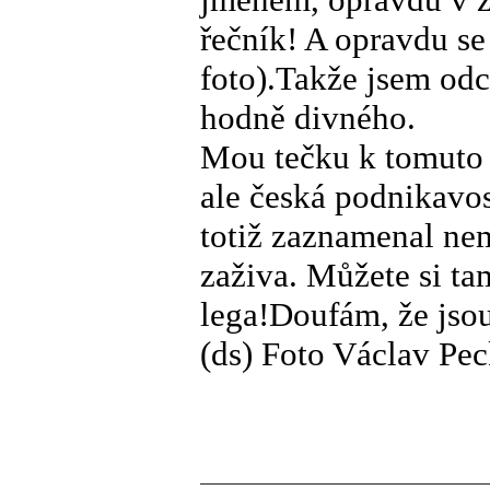
řečník! A opravdu se
foto).Takže jsem odc
hodně divného.
Mou tečku k tomuto 
ale česká podnikavo
totiž zaznamenal nem
zaživa. Můžete si ta
lega!Doufám, že jsou
(ds) Foto Václav Pec