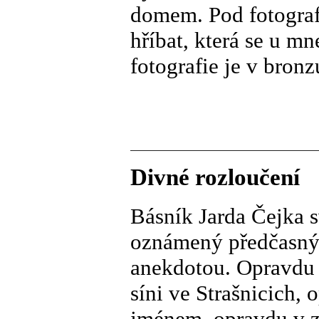
domem. Pod fotograf
hříbat, která se u mn
fotografie je v bronzu
Divné rozloučení
Básník Jarda Čejka s
oznámený předčasný 
anekdotou. Opravdu 
síni ve Strašnicich, 
jménem, opravdu v z