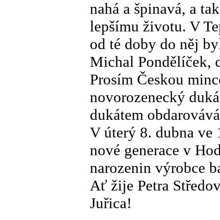
nahá a špinavá, a ta
lepšímu životu. V T
od té doby do něj by
Michal Pondělíček, 
Prosím Českou minco
novorozenecký dukát
dukátem obdarovává 
V úterý 8. dubna ve
nové generace v Hod
narozenin výrobce b
Ať žije Petra Středo
Juřica!