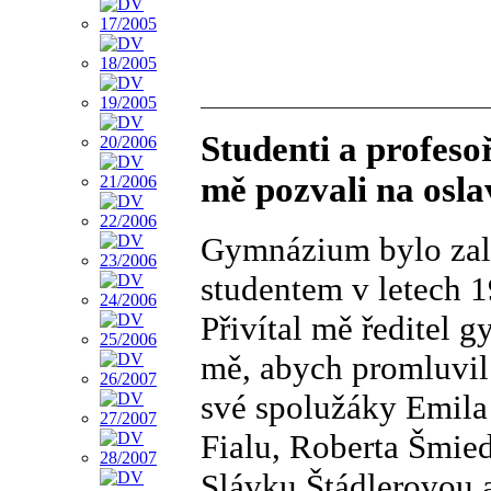
Studenti a profes
mě pozvali na osla
Gymnázium bylo zalo
studentem v letech 1
Přivítal mě ředitel 
mě, abych promluvil
své spolužáky Emila
Fialu, Roberta Šmie
Slávku Štádlerovou 