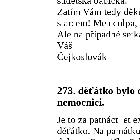
sudetská babička.
Zatím Vám tedy děku
starcem! Mea culpa,
Ale na případné setk
Váš
Čejkoslovák
273. děťátko bylo 
nemocnici.
Je to za patnáct let 
děťátko. Na památku