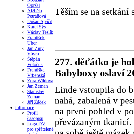
Opršal
Těším se na setkání 
Alžběta
Petráňová
Dušan Spáčil
Karel Sýs
Václav Teslík
František
Uher
Jan Ziny
Vávra
Štěpán
277. děťátko je h
Votoček
Františka
Babyboxy oslaví 20
Vrbenská
Zora Wildová
Jan Zeman
Linde vstoupila do 
Stanislav
Zeman
nahá, zabalená v pest
Jiří Žáček
informace
na první pohled v p
Profil
časopisu
převázaným tkanicí.
Loga DV
pro spřátelené
na sobě ještě mázek 