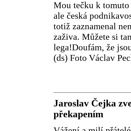
Mou tečku k tomuto 
ale česká podnikavo
totiž zaznamenal nem
zaživa. Můžete si ta
lega!Doufám, že jsou
(ds) Foto Václav Pec
Jaroslav Čejka zv
překapením
Vážení a milí přátelé