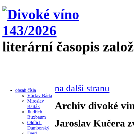
literární časopis zalo
na další stranu
obsah čísla
Václav Bárta
Miroslav
Archiv divoké vin
Barták
Jindřich
Buxbaum
Jaroslav Kučera zv
Oldřich
Damborský
Dard