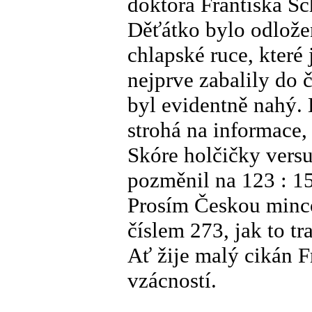
doktora Františka Sc
Děťátko bylo odlože
chlapské ruce, které
nejprve zabalily do
byl evidentně nahý.
strohá na informace, 
Skóre holčičky vers
pozměnil na 123 : 1
Prosím Českou minco
číslem 273, jak to t
Ať žije malý cikán 
vzácností.