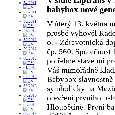
V sídle Liptrans v
babybox nové gene
V úterý 13. května m
prosbě vyhověl Radek 
o. - Zdravotnická do
čp. 560. Společnost
potřebné stavební pr
Váš mimořádně kladn
Babybox slavnostně 
symbolicky na Mezin
otevření prvního ba
Hloubětíně. První b