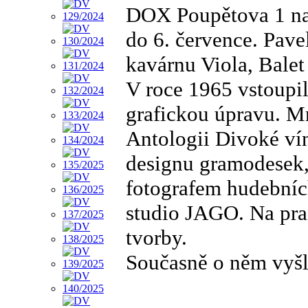
DOX Poupětova 1 na 
do 6. července. Pave
kavárnu Viola, Balet
V roce 1965 vstoupil
grafickou úpravu. Mn
Antologii Divoké vín
designu gramodesek,
fotografem hudebních
studio JAGO. Na pr
tvorby.
Současně o něm vyšl