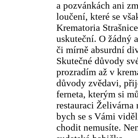
a pozvánkách ani zm
loučení, které se vš
Krematoria Strašnice
uskuteční. O žádný a
či mírně absurdní di
Skutečné důvody sv
prozradím až v krema
důvody zvědavi, přijď
ferneta, kterým si m
restauraci Želivárna
bych se s Vámi viděl
chodit nemusíte. Nen