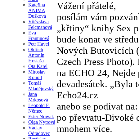
Vážení přátelé,
Kateřina
ANIMA
posílám vám pozvánku
Dušková
Vítězslava
„křtiny“ knihy Sex p
Felcmanová
Eva
bude konat ve středu
Frantinová
Petr Havel
Nových Butovicích (t
Oldřich
Antonín
Czech Press Photo). 
Hostaša
Ota Karel
na ECHO 24, Nejde p
Miroslav
Koupil
devadesátek. „Byla t
Tomáš
Mladějovský
Echo24.cz
Jana
Mrkosová
anebo se podívat na:
Leopold F.
Němec
po převratu-Divoké d
Ester Nowak
Olga Nytrová
mnohem více.
Václav
Odradovec
Rostislav