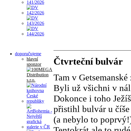
doporučujeme
Čtvrteční bulvár
hlavní
sponzor
Tam v Getsemanské 
Byli už všichni v ná
Dokonce i toho Ježí
přistihl bulvár u číše
(a nebylo to poprvý!
Tentokrát ale to rudé