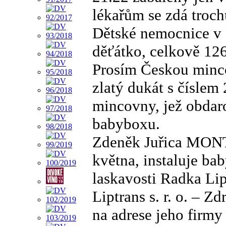
lékařům se zdá troch
Dětské nemocnice v B
děťátko, celkově 126
Prosím Českou minco
zlatý dukát s číslem 
mincovny, jež obdar
babyboxu.
Zdeněk Juřica MONT
května, instaluje b
laskavosti Radka Lipp
Liptrans s. r. o. – Z
na adrese jeho firm