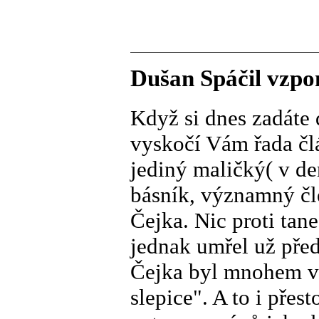
Dušan Spáčil vzpo
Když si dnes zadáte 
vyskočí Vám řada čl
jediný maličký( v de
básník, významný čl
Čejka. Nic proti tan
jednak umřel už před 
Čejka byl mnohem vý
slepice". A to i přest