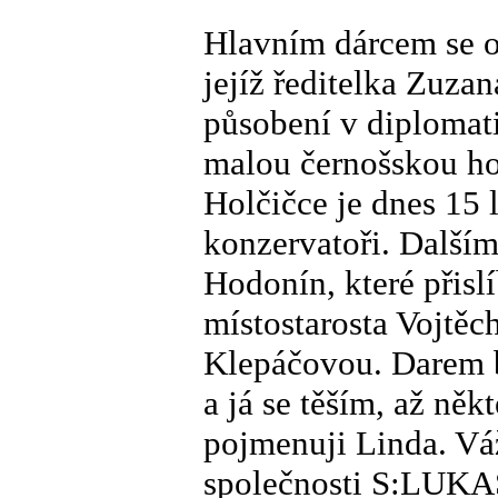
Hlavním dárcem se 
jejíž ředitelka Zuza
působení v diplomat
malou černošskou ho
Holčičce je dnes 15 
konzervatoři. Další
Hodonín, které přislí
místostarosta Vojtěc
Klepáčovou. Darem b
a já se těším, až něk
pojmenuji Linda. Váž
společnosti S:LUKAS