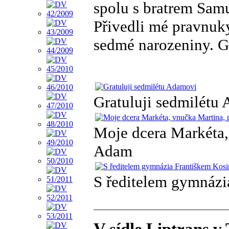
spolu s bratrem Sam
Přivedli mé pravnuky
sedmé narozeniny. G
Gratuluji sedmilétu
Moje dcera Markéta,
Adam
S ředitelem gymnázi