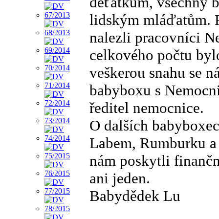
děťátkům, všechny 
lidským mláďatům. P
nalezli pracovníci 
celkového počtu bylo
veškerou snahu se n
babyboxu s Nemocnic
ředitel nemocnice.
O dalších babyboxec
Labem, Rumburku a 
nám poskytli finanč
ani jeden.
Babydědek Lu