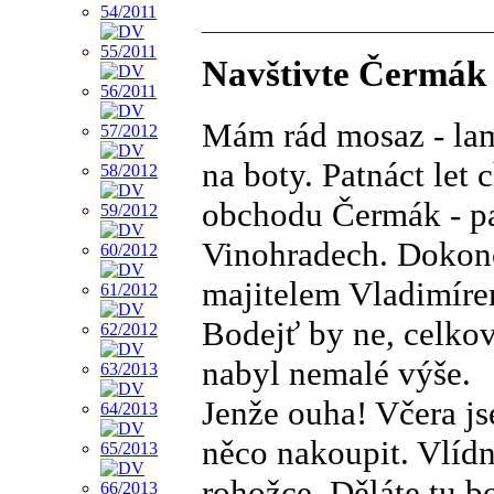
Navštivte Čermák - 
Mám rád mosaz - lamp
na boty. Patnáct let
obchodu Čermák - pas
Vinohradech. Dokon
majitelem Vladimíre
Bodejť by ne, celkov
nabyl nemalé výše.
Jenže ouha! Včera j
něco nakoupit. Vlídn
rohožce. Děláte tu b