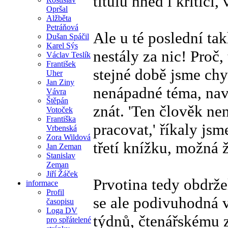
titulu hned i kritic
Opršal
Alžběta
Petráňová
Ale u té poslední ta
Dušan Spáčil
Karel Sýs
nestály za nic! Proč,
Václav Teslík
František
stejné době jsme chys
Uher
Jan Ziny
nenápadné téma, naví
Vávra
Štěpán
znát. 'Ten člověk nen
Votoček
Františka
pracovat,' říkaly js
Vrbenská
Zora Wildová
třetí knížku, možná ž
Jan Zeman
Stanislav
Zeman
Jiří Žáček
Prvotina tedy obdrže
informace
Profil
se ale podivuhodná v
časopisu
Loga DV
týdnů, čtenářskému z
pro spřátelené