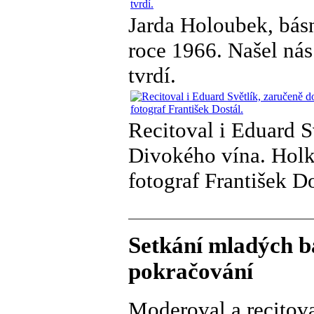
Jarda Holoubek, básn
roce 1966. Našel nás
tvrdí.
Recitoval i Eduard S
Divokého vína. Holky
fotograf František Do
Setkání mladých b
pokračování
Moderoval a recitov