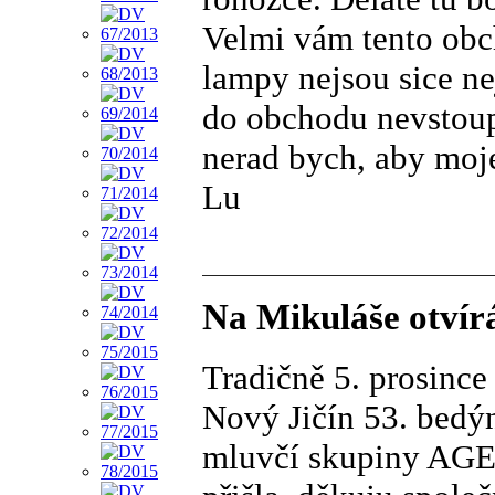
Velmi vám tento obc
lampy nejsou sice nej
do obchodu nevstoup
nerad bych, aby moje
Lu
Na Mikuláše otvír
Tradičně 5. prosinc
Nový Jičín 53. bedýn
mluvčí skupiny AGE