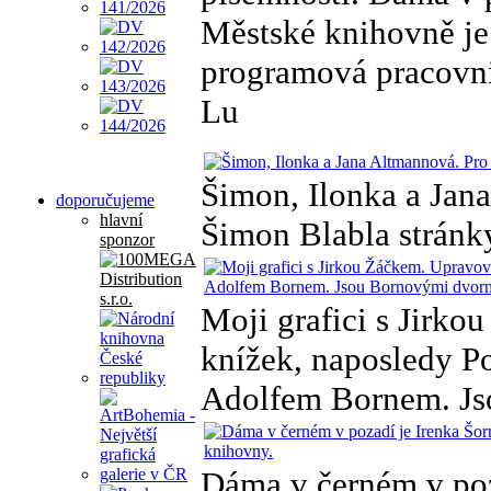
Městské knihovně je 
programová pracovn
Lu
Šimon, Ilonka a Jan
doporučujeme
hlavní
Šimon Blabla stránk
sponzor
Moji grafici s Jirko
knížek, naposledy Po
Adolfem Bornem. Js
Dáma v černém v poza