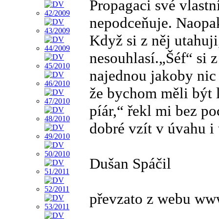
Propagaci své vlastn
nepodceňuje. Naopak,
Když si z něj utahuj
nesouhlasí.„Šéf“ si z
najednou jakoby nic n
že bychom měli být l
píár,“ řekl mi bez po
dobré vzít v úvahu i
Dušan Spáčil
převzato z webu www