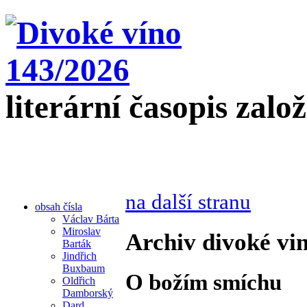
literární časopis zalo
na další stranu
obsah čísla
Václav Bárta
Miroslav
Archiv divoké vin
Barták
Jindřich
Buxbaum
O božím smíchu
Oldřich
Damborský
Dard