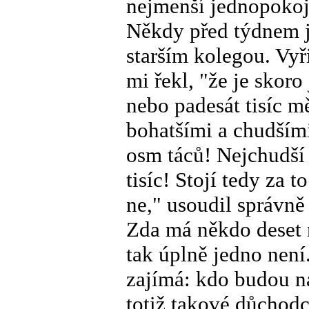
nejmenší jednopokojo
Někdy před týdnem j
starším kolegou. Vyři
mi řekl, "že je skoro
nebo padesát tisíc 
bohatšími a chudším
osm táců! Nejchudší 
tisíc! Stojí tedy za 
ne," usoudil správn
Zda má někdo deset 
tak úplně jedno není
zajímá: kdo budou n
totiž takové důchodc