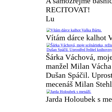
A samozřejmě básníc
RECITOVAT!
Lu
Vítám dárce kalhot V
Šárka Váchová, moje s
manžel Milan Vácha 
Dušan Spáčil. Upros
mecenáš Milan Stehl
Jarda Holoubek s me