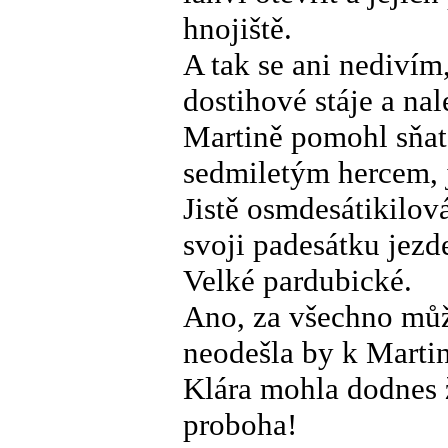
hnojiště.
A tak se ani nedivím
dostihové stáje a nal
Martině pomohl sňat
sedmiletým hercem, j
Jistě osmdesátikilová
svoji padesátku jezd
Velké pardubické.
Ano, za všechno můžu
neodešla by k Martin
Klára mohla dodnes 
proboha!