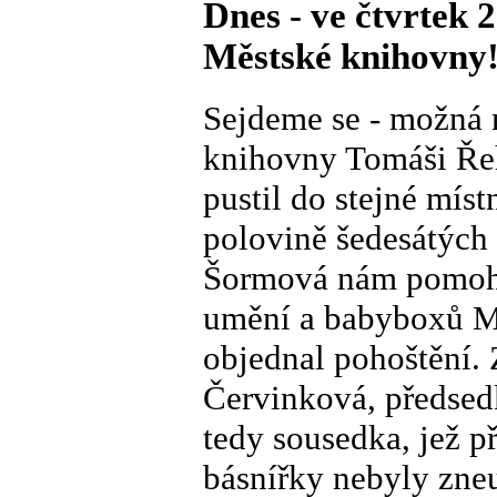
Dnes - ve čtvrtek 
Městské knihovny! 
Sejdeme se - možná n
knihovny Tomáši Řehá
pustil do stejné míst
polovině šedesátých 
Šormová nám pomohl
umění a babyboxů Mil
objednal pohoštění. 
Červinková, předsed
tedy sousedka, jež p
básnířky nebyly zne