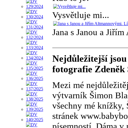
Vysvětluje mi...
Jana s Janou a Jiřím
Nejdůležitejší jsou
fotografie Zdeněk
Mezi mé nejdůležitějš
výtvarník Šimon Bla
všechny mé knížky, 
stránek www.babybox
písemností. Dáma v 