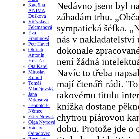
Nedávno jsem byl na 
Kateřina
ANIMA
záhadám trhu. „Obča
Dušková
Vítězslava
sympatická šéfka. „
Felcmanová
Eva
nás v nakladatelství
Frantinová
Petr Havel
dokonale zpracované. 
Oldřich
Antonín
není žádná intelektuá
Hostaša
Ota Karel
Navíc to třeba napsa
Miroslav
Koupil
mají čtenáři rádi. 'T
Tomáš
Mladějovský
takovému titulu inte
Jana
Mrkosová
knížka dostane pěkn
Leopold F.
Němec
chytrou píárovou kam
Ester Nowak
Olga Nytrová
dobu. Protože jde o 
Václav
Odradovec
Rostislav