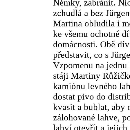
Němky, zabránit. Ni
zchudlá a bez Jürgen
Martina obludila i m
ke všemu ochotné dív
domácnosti. Obě dív
představit, co s Jür
Vzpomenu na jednu k
stáji Martiny Růžič
kamiónu levného lah
dostat pivo do distr
kvasit a bublat, aby
zálohované lahve, p
lahví otevřít a jeji