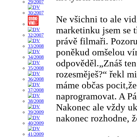
Ne všichni to ale vi
marketinku jsem se 
právě filmaři. Pozor
poněkud omšelou vír
odpověděl.„Znáš ten
rozesměješ?“ řekl m
máme občas pocit,že
naprogramovat. A Pá
Nakonec ale vždy uká
nakonec rozhodne, ž