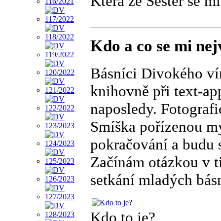
Která ze Sester se mi
Kdo a co se mi nejv
Básníci Divokého vín
knihovně při text-ap
naposledy. Fotografi
Smíška pořízenou m
pokračování a budu s
Začínám otázkou v tit
setkání mladých bás
Kdo to je?