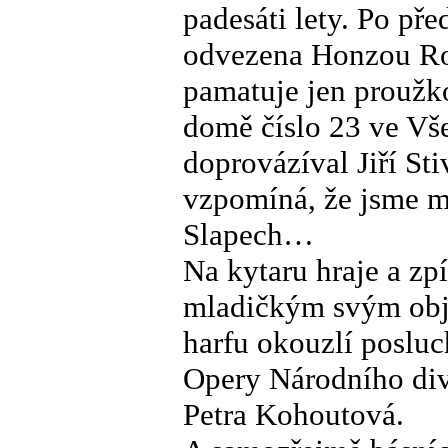
padesáti lety. Po př
odvezena Honzou Ro
pamatuje jen proužko
domě číslo 23 ve Vše
doprovázíval Jiří St
vzpomíná, že jsme m
Slapech…
Na kytaru hraje a zp
mladičkým svým obj
harfu okouzlí posluc
Opery Národního div
Petra Kohoutová.