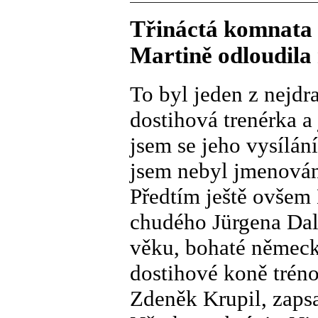
Třináctá komnata 
Martině odloudila
To byl jeden z nejdr
dostihová trenérka a
jsem se jeho vysílá
jsem nebyl jmenován
Předtím ještě ovšem 
chudého Jürgena Da
věku, bohaté německ
dostihové koně tréno
Zdeněk Krupil, zapsa