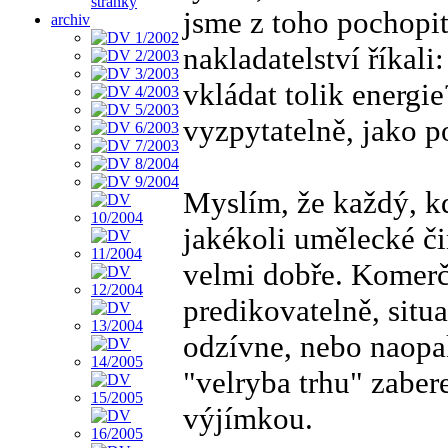
stránky
jsme z toho pochopit
archiv
nakladatelství říkal
vkládat tolik energie
vyzpytatelně, jako po
Myslím, že každý, k
jakékoli umělecké či
velmi dobře. Komerč
predikovatelně, situ
odzívne, nebo naopa
"velryba trhu" zabe
výjímkou.