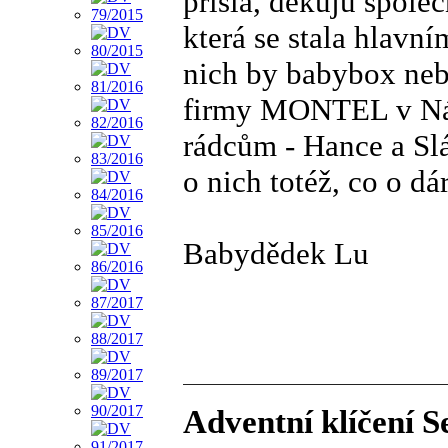
přišla, děkuju spo
která se stala hlav
nich by babybox neb
firmy MONTEL v Nám
rádcům - Hance a Slá
o nich totéž, co o d
Babydědek Lu
Adventní klíčení 