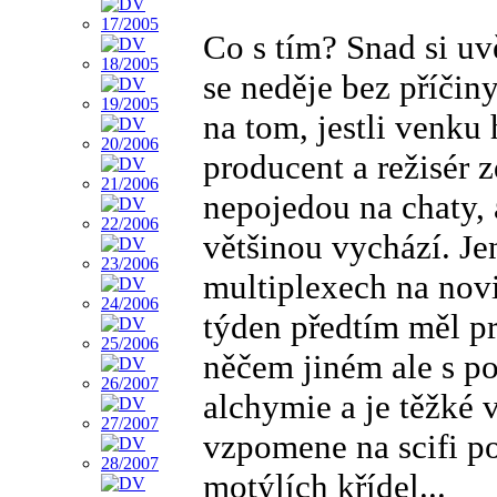
Co s tím? Snad si uv
se neděje bez příčiny
na tom, jestli venku 
producent a režisér 
nepojedou na chaty, 
většinou vychází. Jen
multiplexech na novi
týden předtím měl pr
něčem jiném ale s p
alchymie a je těžké 
vzpomene na scifi po
motýlích křídel...