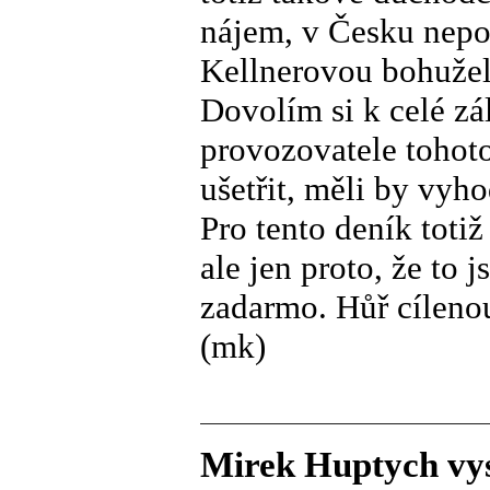
nájem, v Česku nep
Kellnerovou bohuže
Dovolím si k celé zá
provozovatele tohot
ušetřit, měli by vyho
Pro tento deník toti
ale jen proto, že to 
zadarmo. Hůř cíleno
(mk)
Mirek Huptych vys