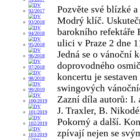
Pozvěte své blízké a
Modrý klíč. Uskutečn
barokního refektáře
ulici v Praze 2 dne 
Jedná se o vánoční k
doprovodného osmič
koncertu je sestaven
swingových vánočníc
Zazní díla autorů: I.
J. Traxler, B. Nikodém
Pokorný a další. Kon
zpívají nejen se svý