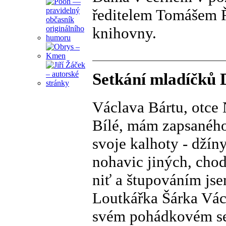
ředitelem Tomášem Ř
knihovny.
Setkání mladíčků D
Václava Bártu, otce
Bílé, mám zapsaného
svoje kalhoty - džín
nohavic jiných, chodi
niť a štupováním jse
Loutkářka Šárka Vác
svém pohádkovém ser