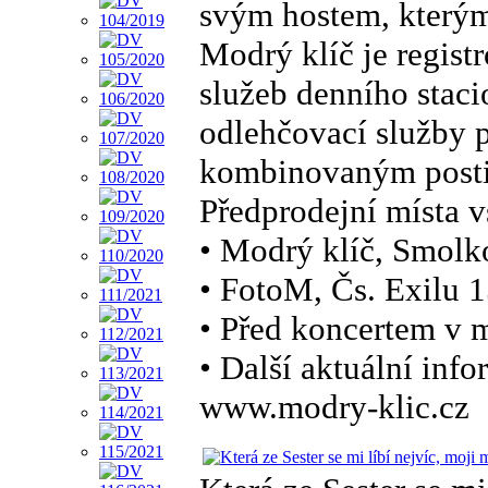
svým hostem, kterým 
Modrý klíč je regis
služeb denního staci
odlehčovací služby p
kombinovaným post
Předprodejní místa 
• Modrý klíč, Smolk
• FotoM, Čs. Exilu 
• Před koncertem v 
• Další aktuální inf
www.modry-klic.cz