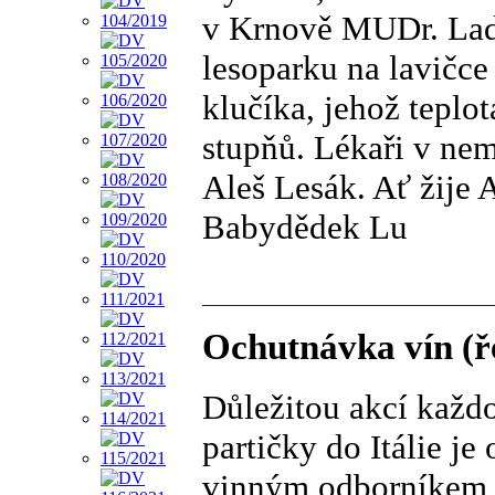
v Krnově MUDr. Ladi
lesoparku na lavičce
klučíka, jehož teplo
stupňů. Lékaři v nem
Aleš Lesák. Ať žije 
Babydědek Lu
Ochutnávka vín (ř
Důležitou akcí každ
partičky do Itálie j
vinným odborníkem, k