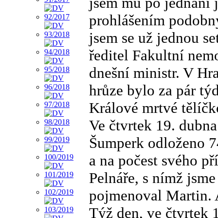
jsem mu po jednání j
prohlášením podobný
jsem se už jednou se
ředitel Fakultní nem
dnešní ministr. V H
hrůze bylo za pár tý
Králové mrtvé tělíč
Ve čtvrtek 19. dubn
Šumperk odloženo 74.
a na počest svého př
Pelnáře, s nímž jsme
pojmenoval Martin. 
Týž den, ve čtvrtek 