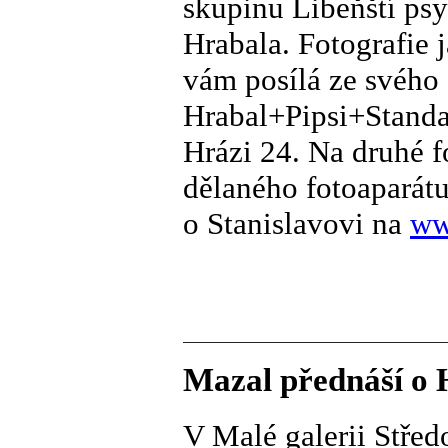
skupinu Libeňští psy
Hrabala. Fotografie 
vám posílá ze svého
Hrabal+Pipsi+Standa
Hrázi 24. Na druhé f
dělaného fotoaparát
o Stanislavovi na
ww
Mazal přednáší o 
V Malé galerii Stře