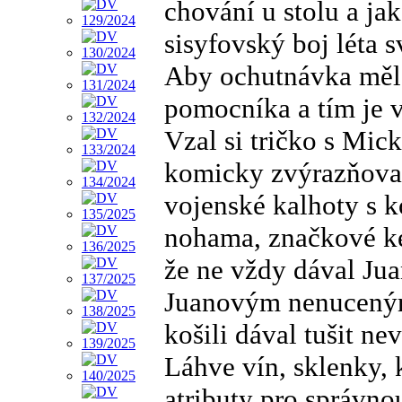
chování u stolu a ja
sisyfovský boj léta s
Aby ochutnávka měla
pomocníka a tím je vž
Vzal si tričko s Mi
komicky zvýrazňoval
vojenské kalhoty s 
nohama, značkové ke
že ne vždy dával Jua
Juanovým nenuceným
košili dával tušit ne
Láhve vín, sklenky, 
atributy pro správn