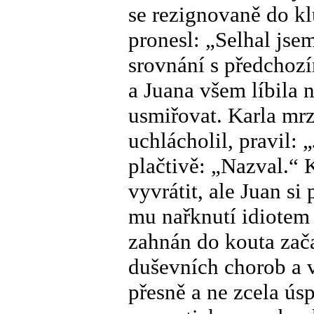
se rezignovaně do k
pronesl: „Selhal jse
srovnání s předchoz
a Juana všem líbila 
usmiřovat. Karla mrz
uchlácholil, pravil: 
plačtivě: „Nazval.“ K
vyvrátit, ale Juan si
mu nařknutí idiotem 
zahnán do kouta zač
duševních chorob a v
přesně a ne zcela úsp