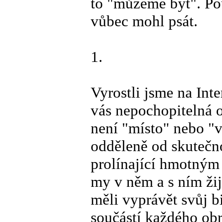
to "můžeme být". Po
vůbec mohl psát.
1.
Vyrostli jsme na Int
vás nepochopitelná o
není "místo" nebo "v
odděleně od skutečnos
prolínající hmotným
my v něm a s ním ž
měli vyprávět svůj b
součástí každého obr