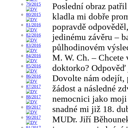
Poslední obraz patř
kladla mi dobře pro
popravdě odpověděl, 
jedinému závěru – b
půlhodinovém výslec
M. W. Ch. – Chcete 
doktorko? Odpověď jst
Dovolte nám odejít, 
žádost a následné zd
nemocnici jako moji
snadné mi již 18. d
MUDr. Jiří Běhounek