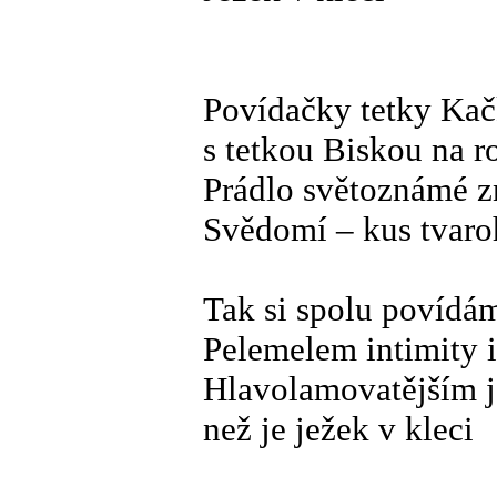
Povídačky tetky Ka
s tetkou Biskou na r
Prádlo světoznámé 
Svědomí – kus tvar
Tak si spolu povídá
Pelemelem intimity i
Hlavolamovatějším 
než je ježek v kleci