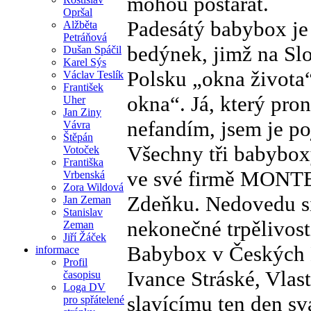
mohou postarat.
Opršal
Padesátý babybox je
Alžběta
Petráňová
bedýnek, jimž na Slo
Dušan Spáčil
Karel Sýs
Polsku „okna života
Václav Teslík
František
okna“. Já, který pro
Uher
Jan Ziny
nefandím, jsem je p
Vávra
Štěpán
Všechny tři babybox
Votoček
Františka
ve své firmě MONTE
Vrbenská
Zora Wildová
Zdeňku. Nedovedu si 
Jan Zeman
Stanislav
nekonečné trpělivosti
Zeman
Jiří Žáček
Babybox v Českých B
informace
Profil
Ivance Stráské, Vla
časopisu
Loga DV
slavícímu ten den s
pro spřátelené