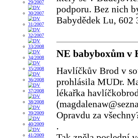
podporu. Bez nich b
Babydědek Lu, 602 
NE babyboxům v H
Havlíčkův Brod v so
prohlásila MUDr. M
lékařka havlíčkobro
(magdalenaw@seznam
Opravdu za všechny
.
Tak zněla poslední v