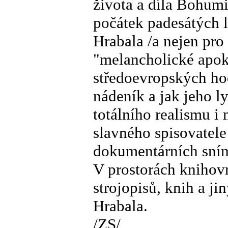
života a díla Bohumi
počátek padesátých l
Hrabala /a nejen pro
"melancholické apoka
středoevropských hod
nádeník a jak jeho l
totálního realismu i
slavného spisovatele
dokumentárních sní
V prostorách knihovn
strojopisů, knih a j
Hrabala.
/ZS/