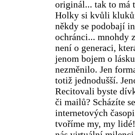
originál... tak to má
Holky si kvůli kluků
někdy se podobají in
ochránci... mnohdy z
není o generaci, která
jenom bojem o lásku 
nezměnilo. Jen forma
totiž jednodušší. Je
Recitovali byste dív
či mailů? Scházíte s
internetových časop
tvoříme my, my lidé!
nás virtuální milenc