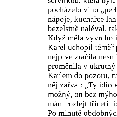
servírkou, která byla
pocházelo víno „perl
nápoje, kuchařce la
bezelstně naléval, ta
Když měla vyvrcholit
Karel uchopil téměř 
nejprve zračila nesmí
proměnila v ukrutný 
Karlem do pozoru, tuš
něj zařval: „Ty idiot
možný, on bez mýho v
mám rozlejt třiceti 
Po minutě obdobných