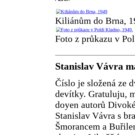
Kiliánům do Brna, 
Foto z průkazu v Po
Stanislav Vávra m
Číslo je složená ze 
devítky. Gratuluju, m
doyen autorů Divokéh
Stanislav Vávra s br
Šmorancem a Buřilem