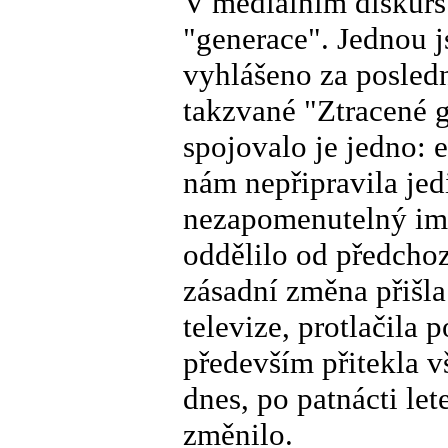
V mediálním diskurs
"generace". Jednou j
vyhlášeno za posledn
takzvané "Ztracené g
spojovalo je jedno: 
nám nepřipravila jed
nezapomenutelný impu
oddělilo od předchoz
zásadní změna přišla
televize, protlačila
především přitekla 
dnes, po patnácti le
změnilo.