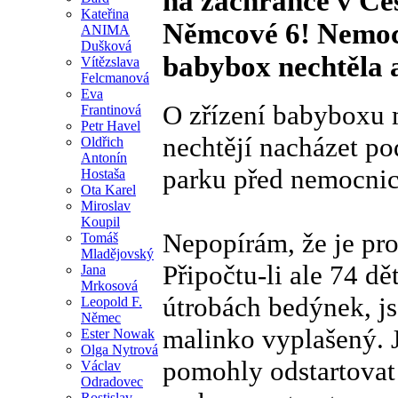
na záchrance v Čes
Kateřina
Němcové 6! Nemoc
ANIMA
Dušková
babybox nechtěla a
Vítězslava
Felcmanová
Eva
O zřízení babyboxu
Frantinová
Petr Havel
nechtějí nacházet p
Oldřich
Antonín
parku před nemocnicí
Hostaša
Ota Karel
Miroslav
Koupil
Nepopírám, že je pro
Tomáš
Mladějovský
Připočtu-li ale 74 dě
Jana
Mrkosová
útrobách bedýnek, js
Leopold F.
Němec
malinko vyplašený. 
Ester Nowak
Olga Nytrová
pomohly odstartovat d
Václav
Odradovec
Rostislav