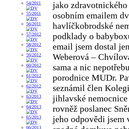
jako zdravotnického
osobním emailem dvě
havlíčkobrodské nem
podklady o babyboxu 
email jsem dostal je
Weberová – Chvílová
sama a nic nepotřeb
porodnice MUDr. Pav
seznámil člen Koleg
jihlavské nemocnice
rovněž poslanec Sně
jeho odpovědi jsem 