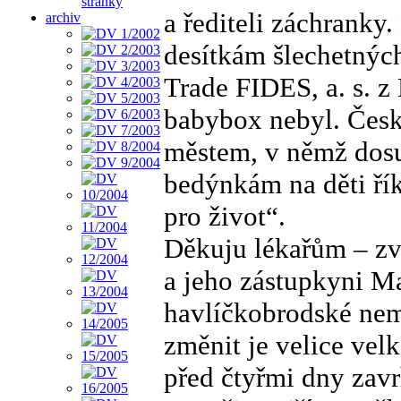
stránky
a řediteli záchranky
archiv
desítkám šlechetných
Trade FIDES, a. s. z
babybox nebyl. Česk
městem, v němž dosu
bedýnkám na děti říka
pro život“.
Děkuju lékařům – zv
a jeho zástupkyni M
havlíčkobrodské nem
změnit je velice velk
před čtyřmi dny zavr