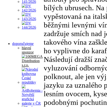
bílých ubrusech. Na 
vypěstovaná na itals
běžnými levnými vín
zadržuje smích nad je
takového vína zaškle
doporučujeme
hlavní
ho vyplivne do karaf
sponzor
Následují dražší znač
vyluzování odbornýc
polknout, ale jen vý
jazyku za uznalého 
lesním ovocem, kys
podobnými pochutina