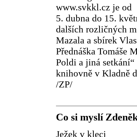
www.svkkl.cz je od
5. dubna do 15. kvě
dalších rozličných m
Mazala a sbírek Vl
Přednáška Tomáše M
Poldi a jiná setkání
knihovně v Kladně d
/ZP/
Co si myslí Zdeně
Ježek v kleci