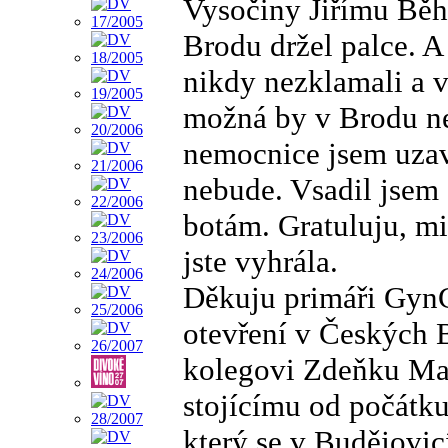
Vysočiny Jiřímu Běh
Brodu držel palce. A 
nikdy nezklamali a v
možná by v Brodu ne
nemocnice jsem uzav
nebude. Vsadil jsem 
botám. Gratuluju, mi
jste vyhrála.
Děkuju primáři GynC
otevření v Českých 
kolegovi Zdeňku May
stojícímu od počátk
který se v Budějovi