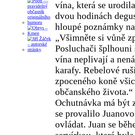
vína, která se urodi
dvou hodinách degus
hloupé poznámky na s
„Všimněte si vůně z
Posluchači šplhouni 
vína neplivají a nená
karafy. Rebelové ru
zpoceného koně vši
občanského života.“
Ochutnávka má být 
se provalilo Juanovo 
ovládat. Juan se běh