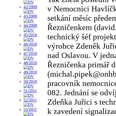
v Nemocnici Havlíčk
setkání měsíc přede
Řezničenkem (david
technický šéf projek
výrobce Zdeněk Juř
nad Oslavou. V jedna
Řezničenka primář d
(michal.pipek@onhb.c
pracovník nemocnice
082. Jednání se odv
Zdeňka Juřici s tec
k zavedení signaliza