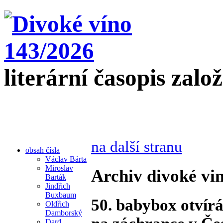
literární časopis zalo
na další stranu
obsah čísla
Václav Bárta
Miroslav
Archiv divoké vin
Barták
Jindřich
Buxbaum
50. babybox otvírá
Oldřich
Damborský
Dard