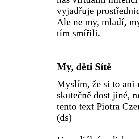
vyjadřuje prostředni
Ale ne my, mladí, m
tím smířili.
My, děti Sítě
Myslím, že si to ani
skutečně dost jiné, 
tento text Piotra Cze
(ds)