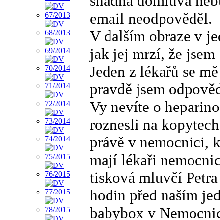
snadná domluva nebu
email neodpověděl.
V dalším obraze v jed
jak jej mrzí, že jse
Jeden z lékařů se mě
pravdě jsem odpovědě
Vy nevíte o heparin
roznesli na kopytech
právě v nemocnici, 
mají lékaři nemocnic
tisková mluvčí Petra
hodin před naším je
babybox v Nemocnic