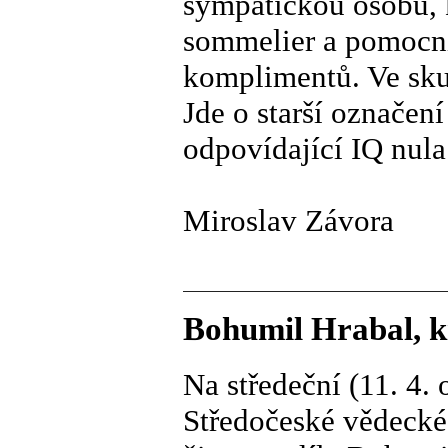
sympatickou osobu, k
sommelier a pomocn
komplimentů. Ve skut
Jde o starší označen
odpovídající IQ nula 
Miroslav Závora
Bohumil Hrabal, k
Na středeční (11. 4.
Středočeské vědecké