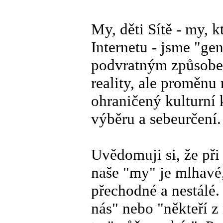
My, děti Sítě - my, k
Internetu - jsme "gen
podvratným způsobem
reality, ale proměnu
ohraničený kulturní
výběru a sebeurčení.
Uvědomuji si, že při
naše "my" je mlhavé,
přechodné a nestálé
nás" nebo "někteří 