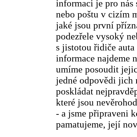
informaci je pro nás 
nebo poštu v cizím 
jaké jsou první přízn
podezřele vysoký neb
s jistotou řidiče aut
informace najdeme n
umíme posoudit jejic
jedné odpovědi jich
poskládat nejpravděp
které jsou nevěrohod
- a jsme připraveni k
pamatujeme, její novo