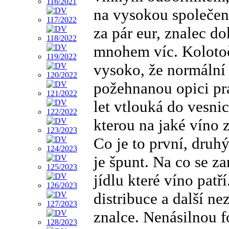
na vysokou společen
za pár eur, znalec do
mnohem víc. Kolotoč
vysoko, že normální
požehnanou opici pr
let vtlouká do vesni
kterou na jaké víno z
Co je to první, druhý
je špunt. Na co se z
jídlu které víno patř
distribuce a další n
znalce. Nenásilnou f