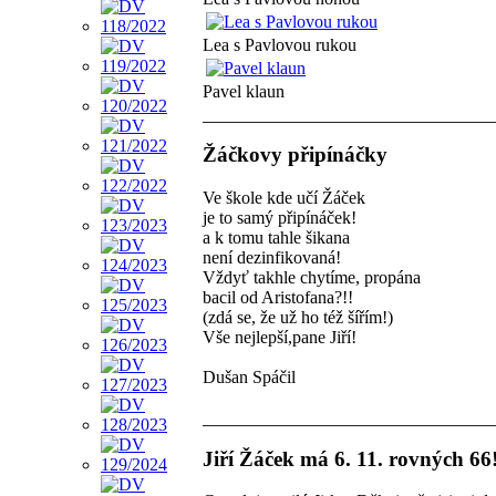
Lea s Pavlovou rukou
Pavel klaun
Žáčkovy připínáčky
Ve škole kde učí Žáček
je to samý připínáček!
a k tomu tahle šikana
není dezinfikovaná!
Vždyť takhle chytíme, propána
bacil od Aristofana?!!
(zdá se, že už ho též šířím!)
Vše nejlepší,pane Jiří!
Dušan Spáčil
Jiří Žáček má 6. 11. rovných 66