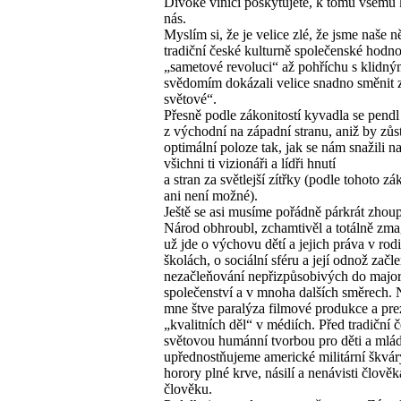
Divoké vinici poskytujete, k tomu všemu
nás.
Myslím si, že je velice zlé, že jsme naše n
tradiční české kulturně společenské hodn
„sametové revoluci“ až pohříchu s klidn
svědomím dokázali velice snadno směnit z
světové“.
Přesně podle zákonitostí kyvadla se pendl
z východní na západní stranu, aniž by zůst
optimální poloze tak, jak se nám snažili n
všichni ti vizionáři a lídři hnutí
a stran za světlejší zítřky (podle tohoto zá
ani není možné).
Ještě se asi musíme pořádně párkrát zhou
Národ obhroubl, zchamtivěl a totálně zmag
už jde o výchovu dětí a jejich práva v rod
školách, o sociální sféru a její odnož začl
nezačleňování nepřizpůsobivých do major
společenství a v mnoha dalších směrech. 
mne štve paralýza filmové produkce a pre
„kvalitních děl“ v médiích. Před tradiční 
světovou humánní tvorbou pro děti a mlá
upřednostňujeme americké militární škvár
horory plné krve, násilí a nenávisti člověk
člověku.