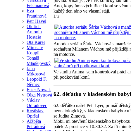
Vítězslava
povídá: Říkal jsi, že máš koníčky tak rád..
Felcmanová
Ano, kopytům svých třiceti koní se věnuj
Eva
každý den ráno ve vlastní stáji.
Frantinová
Lu
Petr Havel
Oldřich
Antonín
Hostaša
Ota Karel
Autorka seriálu Šárka Váchová s manžel
Miroslav
sochařem Milanem Váchou mě přijíždějí n
Koupil
na motorce.
Tomáš
Mladějovský
Jana
Ve studiu Anima jsem kontroloval práci a
Mrkosová
při podkování koní.
Leopold F.
Němec
Ester Nowak
62. děťátko v kladenském baby
Olga Nytrová
Václav
62. děťátko našel Petr Lyer, primář dětský
Odradovec
neonatologický, v kladenském babyboxu!
Rostislav
se Judita Zimová.
Opršal
Mobil mi otevření kladenského babyboxu 
Alžběta
pátek 2. prosince v 10:30:32. Za tři minut
Petráňová