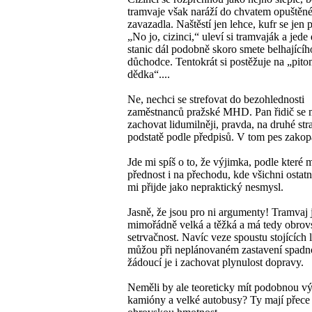
tramvaje však naráží do chvatem opuštěn
zavazadla. Naštěstí jen lehce, kufr se jen p
„No jo, cizinci,“ uleví si tramvaják a jede
stanic dál podobně skoro smete belhajícíh
důchodce. Tentokrát si postěžuje na „pit
dědka“....
Ne, nechci se strefovat do bezohlednosti
zaměstnanců pražské MHD. Pan řidič se 
zachovat lidumilněji, pravda, na druhé stra
podstatě podle předpisů. V tom pes zakop
Jde mi spíš o to, že výjimka, podle které 
přednost i na přechodu, kde všichni ostatní
mi přijde jako nepraktický nesmysl.
Jasně, že jsou pro ni argumenty! Tramvaj 
mimořádně velká a těžká a má tedy obro
setrvačnost. Navíc veze spoustu stojících li
můžou při neplánovaném zastavení spadn
žádoucí je i zachovat plynulost dopravy.
Neměli by ale teoreticky mít podobnou vý
kamióny a velké autobusy? Ty mají přece