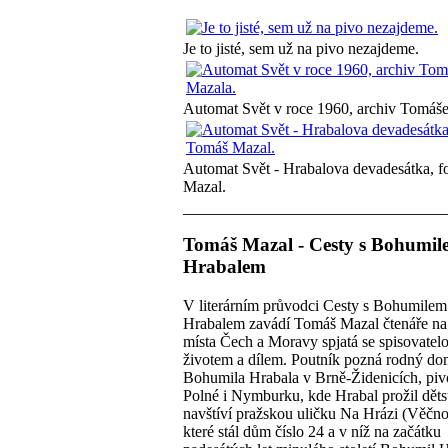
Je to jisté, sem už na pivo nezajdeme.
Automat Svět v roce 1960, archiv Tomáš
Automat Svět - Hrabalova devadesátka, f
Mazal.
Tomáš Mazal - Cesty s Bohumil
Hrabalem
V literárním průvodci Cesty s Bohumilem
Hrabalem zavádí Tomáš Mazal čtenáře na 
místa Čech a Moravy spjatá se spisovate
životem a dílem. Poutník pozná rodný d
Bohumila Hrabala v Brně-Židenicích, piv
Polné i Nymburku, kde Hrabal prožil dětst
navštíví pražskou uličku Na Hrázi (Věčnos
které stál dům číslo 24 a v níž na začátku