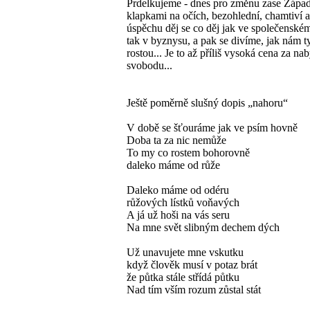
Prdelkujeme - dnes pro změnu zase Západ
klapkami na očích, bezohlední, chamtiví a
úspěchu děj se co děj jak ve společenském
tak v byznysu, a pak se divíme, jak nám ty
rostou... Je to až příliš vysoká cena za na
svobodu...
Ještě poměrně slušný dopis „nahoru“
V době se šťouráme jak ve psím hovně
Doba ta za nic nemůže
To my co rostem bohorovně
daleko máme od růže
Daleko máme od odéru
růžových lístků voňavých
A já už hoši na vás seru
Na mne svět slibným dechem dých
Už unavujete mne vskutku
když člověk musí v potaz brát
že půtka stále střídá půtku
Nad tím vším rozum zůstal stát