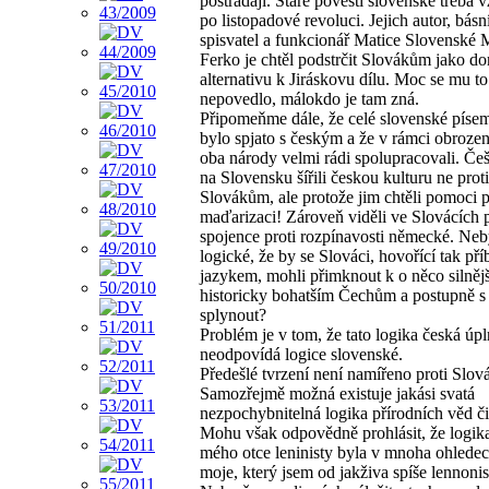
postrádají. Staré pověsti slovenské třeba v
po listopadové revoluci. Jejich autor, básn
spisvatel a funkcionář Matice Slovenské 
Ferko je chtěl podstrčit Slovákům jako d
alternativu k Jiráskovu dílu. Moc se mu to
nepovedlo, málokdo je tam zná.
Připomeňme dále, že celé slovenské písem
bylo spjato s českým a že v rámci obrozen
oba národy velmi rádi spolupracovali. Češt
na Slovensku šířili českou kulturu ne proti
Slovákům, ale protože jim chtěli pomoci p
maďarizaci! Zároveň viděli ve Slovácích 
spojence proti rozpínavosti německé. Neb
logické, že by se Slováci, hovořící tak p
jazykem, mohli přimknout k o něco silněj
historicky bohatším Čechům a postupně s
splynout?
Problém je v tom, že tato logika česká úp
neodpovídá logice slovenské.
Předešlé tvrzení není namířeno proti Slo
Samozřejmě možná existuje jakási svatá
nezpochybnitelná logika přírodních věd či
Mohu však odpovědně prohlásit, že logik
mého otce leninisty byla v mnoha ohledec
moje, který jsem od jakživa spíše lennonis