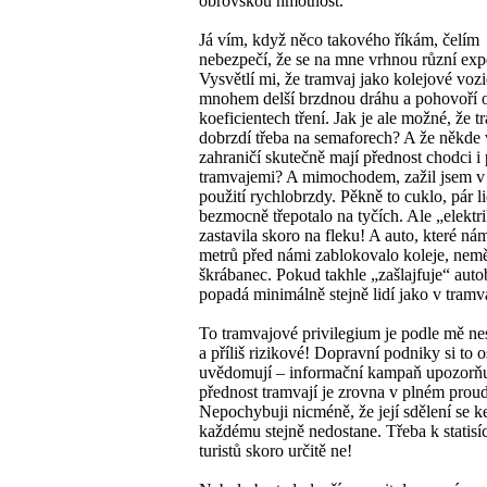
obrovskou hmotnost.
Já vím, když něco takového říkám, čelím
nebezpečí, že se na mne vrhnou různí expe
Vysvětlí mi, že tramvaj jako kolejové voz
mnohem delší brzdnou dráhu a pohovoří 
koeficientech tření. Jak je ale možné, že t
dobrzdí třeba na semaforech? A že někde 
zahraničí skutečně mají přednost chodci i
tramvajemi? A mimochodem, zažil jsem v 
použití rychlobrzdy. Pěkně to cuklo, pár li
bezmocně třepotalo na tyčích. Ale „elektr
zastavila skoro na fleku! A auto, které ná
metrů před námi zablokovalo koleje, nemě
škrábanec. Pokud takhle „zašlajfuje“ auto
popadá minimálně stejně lidí jako v tramva
To tramvajové privilegium je podle mě ne
a příliš rizikové! Dopravní podniky si to o
uvědomují – informační kampaň upozorňu
přednost tramvají je zrovna v plném prou
Nepochybuji nicméně, že její sdělení se k
každému stejně nedostane. Třeba k statis
turistů skoro určitě ne!