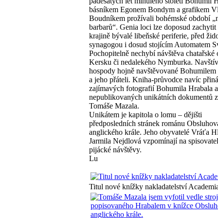
padesátých let minulého století Bohumil H
básníkem Egonem Bondym a grafikem V
Boudníkem prožívali bohémské období „
barbarů“. Genia loci lze doposud zachytit 
krajině bývalé libeňské periferie, před ži
synagogou i dosud stojícím Automatem Sv
Pochopitelně nechybí návštěva chatařské o
Kersku či nedalekého Nymburka. Navštív
hospody hojně navštěvované Bohumilem
a jeho přáteli. Kniha-průvodce navíc přiná
zajímavých fotografií Bohumila Hrabala 
nepublikovaných unikátních dokumentů z
Tomáše Mazala.
Unikátem je kapitola o lomu – dějišti
předposledních stránek románu Obsluhov
anglického krále. Jeho obyvatelé Vráťa H
Jarmila Nejdlová vzpomínají na spisovate
pijácké návštěvy.
Lu
Titul nové knížky nakladatelství Academi