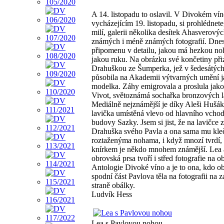
A 14. listopadu to oslavil. V Divokém vín
vycházejícím 19. listopadu, si prohlédnete
milí, galerii několika desítek Ahasverový
známých i méně známých fotografií. Dnes
připomenu v detailu, jakou má hezkou no
jakou ruku. Na obrázku své končetiny při
Drahuškou ze Šumperka, jež v šedesátých
působila na Akademii výtvarných umění 
modelka. Záhy emigrovala a proslula jak
Vivot, světoznámá sochařka bronzových l
Mediálně nejznámější je díky Aleši Hušá
lavička umístěná vlevo od hlavního vcho
budovy Sazky. Jsem si jist, že na lavičce z
Drahuška svého Pavla a ona sama mu kle
roztaženýma nohama, i když mnozí tvrdí,
knírkem je někdo mnohem známější. Lea a
obrovská prsa tvoří i střed fotografie na o
Antologie Divoké víno a je to ona, kdo o
spodní část Pavlova těla na fotografii na z
straně obálky.
Ludvík Hess
Lea s Pavlovou nohou