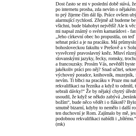
Dost často se mi v poslední době stává, že
po internetu prosba, zda nevím o nějakém
to prý žijeme čím dál líp. Práce ovšem ub
alarmující rychlostí. Zřejmě až budeme be
všichni, bude blahobyt největší! Ale k věc
mi napsal známý o svém kamarádovi - farář
„Jeho církevní obec ho propustila, on te
sehnat práci a je na pracáku. Má průmysl
bohosloveckou fakultu v Prešově a v Solu
vysvěcený pravoslavný kněz. Mluví různ
slovanskými jazyky, řecky, romsky, troch
a francouzsky. Prosím Vás, nevěděl byste
jakékoliv práci pro něj? Snad učitel, sekre
výchovný poradce, knihovník, muzejník, 
nevím. Ti blbci na pracáku v Praze mu nab
rekvalifikaci na řezníka a když to odmítl,
sebrali dávky!“ Že by nějaký chytrý úřed
usoudil, že když se někdo zabývá „berán
božím“, bude něco vědět i o flákotě? Bylo
smutně bizarní, kdyby to nemělo i další r
ten duchovní je Rom. Zajímalo by mě, jest
podobnou rekvalifikaci nabídli i „bílému.
(mk)