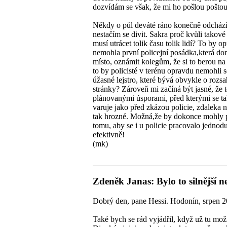
dozvídám se však, že mi ho pošlou poštou
Někdy o půl deváté ráno konečně odcház
nestačím se divit. Sakra proč kvůli takové
musí utrácet tolik času tolik lidí? To by o
nemohla první policejní posádka,která dor
místo, oznámit kolegům, že si to berou na
to by policisté v terénu opravdu nemohli s
úžasné lejstro, které bývá obvykle o rozs
stránky? Zároveň mi začíná být jasné, že t
plánovanými úsporami, před kterými se ta
varuje jako před zkázou policie, zdaleka 
tak hrozné. Možná,že by dokonce mohly p
tomu, aby se i u policie pracovalo jednod
efektivně!
(mk)
Zdeněk Janas: Bylo to silnější ne
Dobrý den, pane Hessi. Hodonín, srpen 
Také bych se rád vyjádřil, když už tu mož