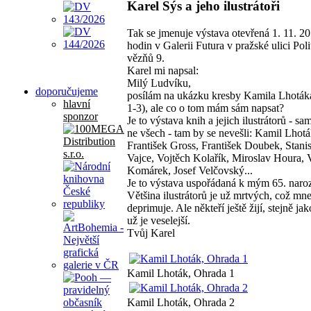
Karel Sýs a jeho ilustrátoři
Tak se jmenuje výstava otevřená 1. 11. 2
hodin v Galerii Futura v pražské ulici Pol
vězňů 9.
Karel mi napsal:
Milý Ludvíku,
doporučujeme
posílám na ukázku kresby Kamila Lhoták
hlavní
1-3), ale co o tom mám sám napsat?
sponzor
Je to výstava knih a jejich ilustrátorů - s
ne všech - tam by se nevešli: Kamil Lhotá
František Gross, František Doubek, Stani
Vajce, Vojtěch Kolařík, Miroslav Houra, 
Komárek, Josef Velčovský...
Je to výstava uspořádaná k mým 65. naro
Většina ilustrátorů je už mrtvých, což mn
deprimuje. Ale někteří ještě žijí, stejně jako
už je veselejší.
Tvůj Karel
Kamil Lhoták, Ohrada 1
Kamil Lhoták, Ohrada 2