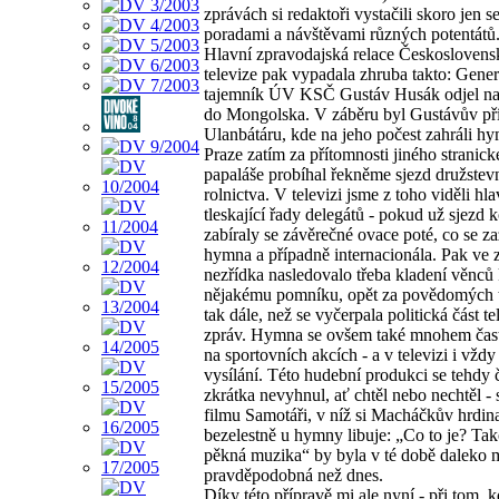
zprávách si redaktoři vystačili skoro jen se
poradami a návštěvami různých potentátů
Hlavní zpravodajská relace Českoslovens
televize pak vypadala zhruba takto: Gener
tajemník ÚV KSČ Gustáv Husák odjel na
do Mongolska. V záběru byl Gustávův př
Ulanbátáru, kde na jeho počest zahráli h
Praze zatím za přítomnosti jiného stranic
papaláše probíhal řekněme sjezd družstev
rolnictva. V televizi jsme z toho viděli hl
tleskající řady delegátů - pokud už sjezd k
zabíraly se závěrečné ovace poté, co se za
hymna a případně internacionála. Pak ve 
nezřídka nasledovalo třeba kladení věnců
nějakému pomníku, opět za povědomých 
tak dále, než se vyčerpala politická část te
zpráv. Hymna se ovšem také mnohem častě
na sportovních akcích - a v televizi i vždy
vysílání. Této hudební produkci se tehdy 
zkrátka nevyhnul, ať chtěl nebo nechtěl - 
filmu Samotáři, v níž si Macháčkův hrdin
bezelestně u hymny libuje: „Co to je? Ta
pěkná muzika“ by byla v té době daleko 
pravděpodobná než dnes.
Díky této přípravě mi ale nyní - při tom, 