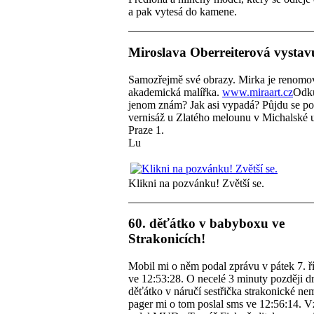
a pak vytesá do kamene.
Miroslava Oberreiterová vystav
Samozřejmě své obrazy. Mirka je renomo
akademická malířka.
www.miraart.cz
Odku
jenom znám? Jak asi vypadá? Půjdu se po
vernisáž u Zlatého melounu v Michalské u
Praze 1.
Lu
Klikni na pozvánku! Zvětší se.
60. děťátko v babyboxu ve
Strakonicích!
Mobil mi o něm podal zprávu v pátek 7. ř
ve 12:53:28. O necelé 3 minuty později d
děťátko v náručí sestřička strakonické ne
pager mi o tom poslal sms ve 12:56:14. V