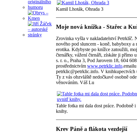
Kamil Lhoták, Ohrada 3
Moje nová knížka - Stařec a Ku
Zrovinka vyšla v nakladatelství Petrklíč. 
nového pod sluncem - koně, babyboxy a 
erotika. Kdybyste po knížce zatoužili, mo
čtenářky, vážení čtenáři, získáte ji přímo u
s. r. o., Praha 3, Pod Jarovem 18, 604 60
prostřednictvím
www.petrklic.info,
emailu
petrklic@petrklic.info. V knihkupectvích 
Ty z vás obzvláště nedočkavé osobně ode
věnováním. Váš Lu
Tahle fotka mi dala dost práce. Podobně i 
knihy.
Krev Páně a flákota vezdejší