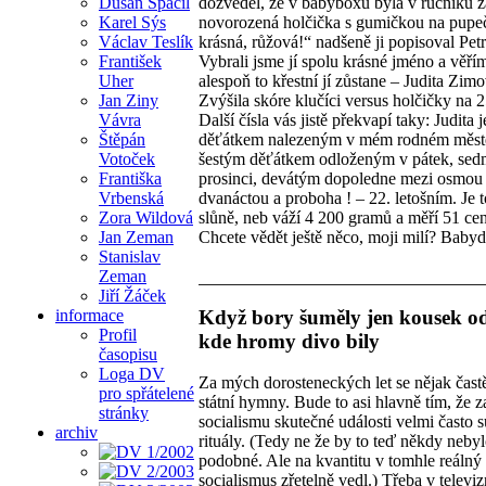
dozvěděl, že v babyboxu byla v ručníku 
Dušan Spáčil
novorozená holčička s gumičkou na pupeč
Karel Sýs
krásná, růžová!“ nadšeně ji popisoval Petr
Václav Teslík
Vybrali jsme jí spolu krásné jméno a věřím
František
alespoň to křestní jí zůstane – Judita Zim
Uher
Zvýšila skóre klučíci versus holčičky na 2
Jan Ziny
Další čísla vás jistě překvapí taky: Judita j
Vávra
děťátkem nalezeným v mém rodném měst
Štěpán
šestým děťátkem odloženým v pátek, se
Votoček
prosinci, devátým dopoledne mezi osmou
Františka
dvanáctou a proboha ! – 22. letošním. Je 
Vrbenská
slůně, neb váží 4 200 gramů a měří 51 cen
Zora Wildová
Chcete vědět ještě něco, moji milí? Baby
Jan Zeman
Stanislav
Zeman
Jiří Žáček
Když bory šuměly jen kousek od
informace
Profil
kde hromy divo bily
časopisu
Loga DV
Za mých dorosteneckých let se nějak častě
pro spřátelené
státní hymny. Bude to asi hlavně tím, že z
stránky
socialismu skutečné události velmi často 
archiv
rituály. (Tedy ne že by to teď někdy neby
podobné. Ale na kvantitu v tomhle reálný
socialismus zřetelně vedl.) Třeba v televi