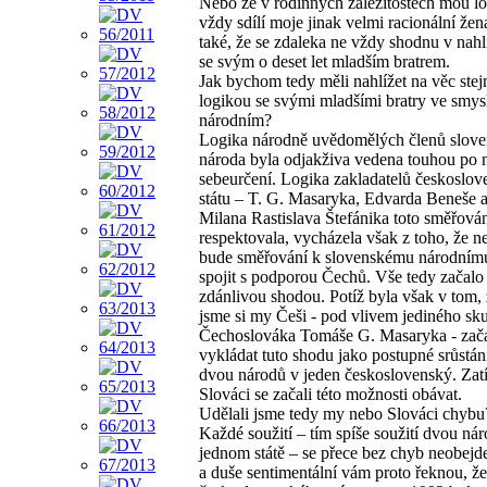
Nebo že v rodinných záležitostech mou l
vždy sdílí moje jinak velmi racionální že
také, že se zdaleka ne vždy shodnu v nahl
se svým o deset let mladším bratrem.
Jak bychom tedy měli nahlížet na věc ste
logikou se svými mladšími bratry ve smys
národním?
Logika národně uvědomělých členů slov
národa byla odjakživa vedena touhou po
sebeurčení. Logika zakladatelů českoslo
státu – T. G. Masaryka, Edvarda Beneše a
Milana Rastislava Štefánika toto směřován
respektovala, vycházela však z toho, že n
bude směřování k slovenskému národnímu
spojit s podporou Čechů. Vše tedy začalo
zdánlivou shodou. Potíž byla však v tom, 
jsme si my Češi - pod vlivem jediného sk
Čechoslováka Tomáše G. Masaryka - zača
vykládat tuto shodu jako postupné srůstán
dvou národů v jeden československý. Za
Slováci se začali této možnosti obávat.
Udělali jsme tedy my nebo Slováci chybu?
Každé soužití – tím spíše soužití dvou ná
jednom státě – se přece bez chyb neobejde
a duše sentimentální vám proto řeknou, ž