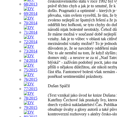
československého státu v roce 1992 byl 
právě těchto chyb a jak je to smutné, že k
došlo. Pragmatici a optimisté – kterých je
převaha, vám ovšem vysvětlí, že tím, že b
zvoleno nejlepší ze špatných řešení a že j
oddělili bez hořkosti, se tyto chyby do duš
národů nijak bolestně neotiskly. Čehož d
že máme možná v současné době nejlepš
vztahy. Jak je to vůbec v oblasti tak citliv
mezinárodní vztahy možné? To je jednod
důvodem je, že se navzdory oddělení mám
Nic to ale nemění na tom, že když slyším
domov můj - a neozve se za ní „Nad Tatr
blýská“ - zažívám podobný pocit, jako maj
přišli o nějakou důležitou, ale nikoli nezb
část těla. Fantomové bolesti však nemám -
poněkud sentimentální prázdnoty.
Dušan Spáčil
(Text vznikal jako úvod ke knize Dušana 
Kateřiny Čechové Jak praskaly švy, ktero
dnech vydává nakladatelství Čas. Publika
obsahuje úvahy a glosy autorů a také pův
kontroverzní rozhovory s aktéry česko-s