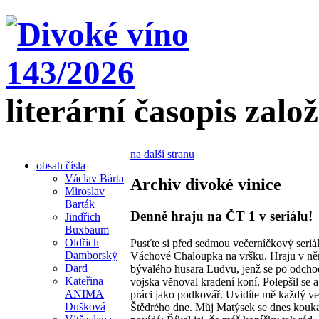
literární časopis zalo
na další stranu
obsah čísla
Václav Bárta
Archiv divoké vinice
Miroslav
Barták
Denně hraju na ČT 1 v seriálu!
Jindřich
Buxbaum
Oldřich
Pusťte si před sedmou večerníčkový seriá
Damborský
Váchové Chaloupka na vršku. Hraju v n
Dard
bývalého husara Ludvu, jenž se po odcho
Kateřina
vojska věnoval kradení koní. Polepšil se a 
ANIMA
práci jako podkovář. Uvidíte mě každý ve
Dušková
Štědrého dne. Můj Matýsek se dnes kouka