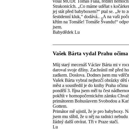
volal MUDr. Tomáš Fiala, ředitel nemocn
Strakonicích. „Co máme udělat s kočárke
jej stát před babyboxem?“ ptal se. „Je to 
šestidenní kluk,“ dodává.. „A na vaši poče
křtím na Tomáše! Tomáše Švandu!“ odpo
jsem.
Babydědek Lu
Vašek Bárta vydal Prahu očima 
Můj starý mecenáš Václav Bárta mi v roc
daroval svoje džíny. Zachránil mě před h
zadkem. Doslova. Dodnes jsem mu vděčn
Vašek Bárta vybral nejhezčí obrázky dětí 
měst a soustředil je do knihy Praha očima 
pondělí 3. října jsem měl tu čest nádhern
pokřtít v hornopočernickém zámku Chvaly
primátorem Bohuslavem Svobodou a Kar
Gottem.
Primátor mě ujistil, že je pro babyboxy. N
jsem mu slíbil, že u něj na radnici nebudu 
žádný další otvírat. Tři v Praze stačí.
Lu