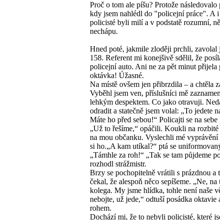
Proč o tom ale píšu? Protože následovalo 
kdy jsem nahlédl do "policejní práce". A 
policisté byli milí a v podstatě rozumní, n
nechápu.
Hned poté, jakmile zloději prchli, zavolal
158. Referent mi konejšivě sdělil, že posí
policejní auto. Ani ne za pět minut přijela 
oktávka! Úžasné.
Na místě ovšem jen přibrzdila – a chtěla z
Vyběhl jsem ven, příslušníci mě zaznamen
lehkým despektem. Co jako otravuji. Neda
odradit a statečně jsem volal: „To jedete n
Máte ho před sebou!“ Policajti se na sebe 
„Už to řešíme,“ opáčili. Koukli na rozbit
na mou občanku. Vyslechli mé vyprávění 
si ho.„A kam utíkal?“ ptá se uniformovan
„Támhle za roh!“ „Tak se tam půjdeme po
rozhodl strážmistr.
Brzy se pochopitelně vrátili s prázdnou a 
čekal, že alespoň něco sepíšeme. „Ne, na 
kolega. My jsme hlídka, tohle není naše v
nebojte, už jede,“ odtuší posádka oktavie 
rohem.
Dochází mi, že to nebyli policisté, které j