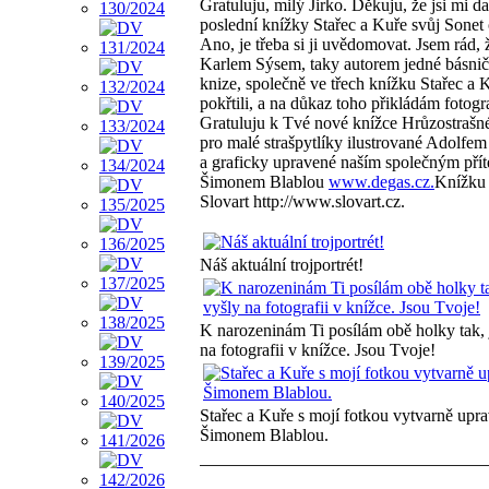
Gratuluju, milý Jirko. Děkuju, že jsi mi d
poslední knížky Stařec a Kuře svůj Sonet 
Ano, je třeba si ji uvědomovat. Jsem rád, 
Karlem Sýsem, taky autorem jedné básni
knize, společně ve třech knížku Stařec a 
pokřtili, a na důkaz toho přikládám fotogra
Gratuluju k Tvé nové knížce Hrůzostraš
pro malé strašpytlíky ilustrované Adolfe
a graficky upravené naším společným pří
Šimonem Blablou
www.degas.cz.
Knížku
Slovart http://www.slovart.cz.
Náš aktuální trojportrét!
K narozeninám Ti posílám obě holky tak, 
na fotografii v knížce. Jsou Tvoje!
Stařec a Kuře s mojí fotkou vytvarně upr
Šimonem Blablou.