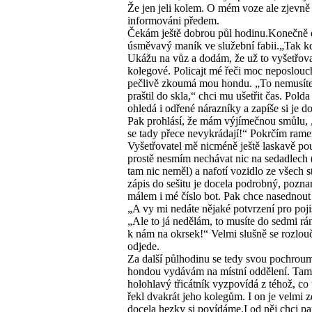
Že jen jeli kolem. O mém voze ale zjevně 
informováni předem.
Čekám ještě dobrou půl hodinu.Konečně 
úsměvavý maník ve služební fabii.„Tak kd
Ukážu na vůz a dodám, že už to vyšetřova
kolegové. Policajt mé řeči moc neposlouc
pečlivě zkoumá mou hondu. „To nemusíte
praštil do skla,“ chci mu ušetřit čas. Pold
ohledá i odřené nárazníky a zapíše si je d
Pak prohlásí, že mám výjímečnou smůlu, 
se tady přece nevykrádají!“ Pokrčím rame
Vyšetřovatel mě nicméně ještě laskavě pou
prostě nesmím nechávat nic na sedadlech 
tam nic neměl) a nafotí vozidlo ze všech s
zápis do sešitu je docela podrobný, pozna
málem i mé číslo bot. Pak chce nasednout
„A vy mi nedáte nějaké potvrzení pro poj
„Ale to já nedělám, to musíte do sedmi rá
k nám na okrsek!“ Velmi slušně se rozlouč
odjede.
Za další půlhodinu se tedy svou pochro
hondou vydávám na místní oddělení. Tam
holohlavý třicátník vyzpovídá z téhož, co
řekl dvakrát jeho kolegům. I on je velmi z
docela hezky si povídáme.I od něj chci pa