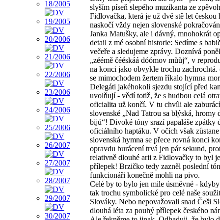
slyším píseň slepého muzikanta ze zpěvo
Fidlovačka, která je už dvě stě let česko
naskočí vždy nejen slovenské pokračován
Janka Matušky, ale i dávný, mnohokrát 
detail z mé osobní historie: Sedíme s bab
večeře a sledujeme zprávy. Doznívá poně
„zéémě čééskáá dóómov můůj“, v reprod
na konci jako obvykle trochu zachrochtá.
se mimochodem žertem říkalo hymna mor
Delegáti jakéhokoli sjezdu stojící před k
uvolňují - vědí totiž, že s hudbou celá otr
oficialita už končí. V tu chvíli ale zaburác
slovenské „Nad Tatrou sa blýská, hromy 
bijú“! Divoké tóny srazí papaláše zpátky 
oficiálního haptáku. V očích však zůstane 
slovenská hymna se přece rovná konci k
opravdu burácení trvá jen pár sekund, prot
relativně dlouhé arii z Fidlovačky to byl 
přílepek! Brzičko tedy zazněl poslední tón
funkcionáři konečně mohli na pivo.
Celé by to bylo jen mile úsměvné - kdyby
tak trochu symbolické pro celé naše soužit
Slováky. Nebo nepovažovali snad Češi S
dlouhá léta za pouhý přílepek českého ná
Ale řekněme to jinak. Odhaduji, že bylo d