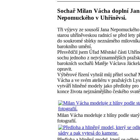
Sochař Milan Vácha doplní Jan
Nepomuckého v Uhříněvsi.
Tři výjevy ze sousoší Jana Nepomuckého
starou uhříněveskou radnicí se před lety p
do soukromé sbírky neznámého milovník
barokního umění.
Přesvědčil jsem Úřad Městské části Uhřín
sochu jednoho z nejvýznamnějších pražs
barokních sochařů Matěje Václava Jäckel
opravit.
Výběrové řízení vyhrál můj přítel sochař 
Vácha a ve svém ateliéru v pražských Lys
vytváří hliněné modely jako předlohy pro
konce života nejznámějšího českého svat
Milan Vácha modeluje z hlíny podle star
fotografií.
Předloha a hliněný model, který se odleje