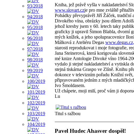
Kniha, jež právě vyšla v nakladatelství Sl
www.slovart.cz
je pro mne zvláště přitažli
Pohádky převyprávěl Jiří Žáček, tradiční 
Divokého vína, obrázky jsou dílem Adolf
jehož kresby jsem v 60. letech taky publik
graficky ji upravil Šimon Blabla, dvorní g
mých knížek, a jeho spolupracovnice Ilon
Málková z Ateliéru Degas
www.degas.cz
starosti reprodukovat i moje fotografie, re
Jana Steinerová, která korigovala slovens
mé knize Antologie Divoké víno 1964-20
vydalo ji stejné nakladatelství a vytiskla 
stejná tiskárna Graspo ve Zlíně. Knihu př
dokonce v televizním pořadu Knižní svět,
připravovaném jedním z mých mladičkých
Ivo Šmoldasem.
Už chápete, moji milí, proč vám ji doporu
Lu
Titul s ražbou
Pavel Hudec Ahasver dospěl!