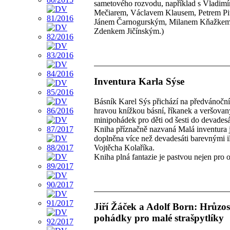
sametového rozvodu, například s Vladim
Mečiarem, Václavem Klausem, Petrem Pi
Jánem Čarnogurským, Milanem Kňažkem
Zdenkem Jičínským.)
Inventura Karla Sýse
Básník Karel Sýs přichází na předvánoční 
hravou knížkou básní, říkanek a veršova
minipohádek pro děti od šesti do devadesát
Kniha příznačně nazvaná Malá inventura 
doplněna více než devadesáti barevnými i
Vojtěcha Kolaříka.
Kniha plná fantazie je pastvou nejen pro o
Jiří Žáček a Adolf Born: Hrůzos
pohádky pro malé strašpytlíky