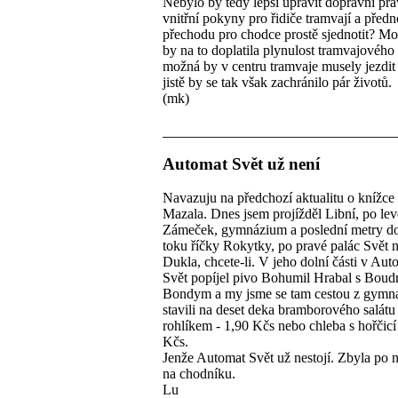
Nebylo by tedy lepší upravit dopravní pra
vnitřní pokyny pro řidiče tramvají a předn
přechodu pro chodce prostě sjednotit? Mo
by na to doplatila plynulost tramvajového
možná by v centru tramvaje musely jezdit
jistě by se tak však zachránilo pár životů.
(mk)
Automat Svět už není
Navazuju na předchozí aktualitu o knížc
Mazala. Dnes jsem projížděl Libní, po lev
Zámeček, gymnázium a poslední metry d
toku říčky Rokytky, po pravé palác Svět 
Dukla, chcete-li. V jeho dolní části v Au
Svět popíjel pivo Bohumil Hrabal s Boud
Bondym a my jsme se tam cestou z gymn
stavili na deset deka bramborového salátu
rohlíkem - 1,90 Kčs nebo chleba s hořčicí
Kčs.
Jenže Automat Svět už nestojí. Zbyla po 
na chodníku.
Lu