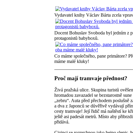
Vydavatel knihy Václav Bárta zcela vprav
Docent Bohuslav Svoboda byl jedním z p
protagonistů babyboxů.
Co máme společného, pane primátore? Př
máme malé kluky!
Proč mají tramvaje přednost?
Živá pražská ulice. Skupina turistů ověše
hromadou zavazadel se bezstarostně sune 
„zebru“. Auta před přechodem poslušně za
a dva z Japonců se důvěřivě vydávají pří
cesty tramvaje! Její řidič má naštěstí ke kř
ještě asi padesát metrů. Místo aby přibrzdi
přidává.
Cizinci se rozprchnou jako hejno slepic, 