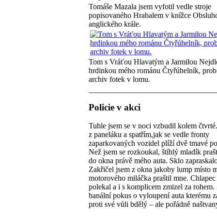
Tomáše Mazala jsem vyfotil vedle stroje
popisovaného Hrabalem v knížce Obsluh
anglického krále.
Tom s Vráťou Hlavatým a Jarmilou Nejdl
hrdinkou mého románu Čtyřúhelník, probí
archiv fotek v lomu.
Policie v akci
Tuhle jsem se v noci vzbudil kolem čtvrt
z paneláku a spatřím,jak se vedle fronty
zaparkovaných vozidel plíží dvě tmavé po
Než jsem se rozkoukal, štíhlý mladík prašt
do okna právě mého auta. Sklo zapraskalo
Zakřičel jsem z okna jakoby lump místo 
motorového miláčka praštil mne. Chlapec
polekal a i s komplicem zmizel za rohem.
banální pokus o vyloupení auta kterému z
proti své vůli bdělý – ale pořádně naštva