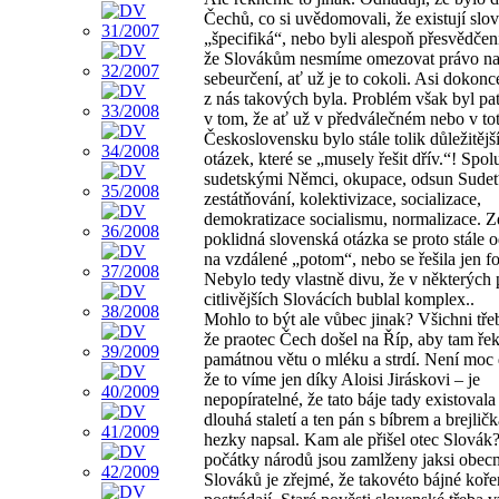
Čechů, co si uvědomovali, že existují slo
„špecifiká“, nebo byli alespoň přesvědčen
že Slovákům nesmíme omezovat právo na
sebeurčení, ať už je to cokoli. Asi dokonc
z nás takových byla. Problém však byl pa
v tom, že ať už v předválečném nebo v tot
Československu bylo stále tolik důležitějš
otázek, které se „musely řešit dřív.“! Spolu
sudetskými Němci, okupace, odsun Sude
zestátňování, kolektivizace, socializace,
demokratizace socialismu, normalizace. Z
poklidná slovenská otázka se proto stále 
na vzdálené „potom“, nebo se řešila jen f
Nebylo tedy vlastně divu, že v některých 
citlivějších Slovácích bublal komplex..
Mohlo to být ale vůbec jinak? Všichni tře
že praotec Čech došel na Říp, aby tam řek
památnou větu o mléku a strdí. Není moc 
že to víme jen díky Aloisi Jiráskovi – je
nepopíratelné, že tato báje tady existovala
dlouhá staletí a ten pán s bíbrem a brejlič
hezky napsal. Kam ale přišel otec Slovák?
počátky národů jsou zamlženy jaksi obecn
Slováků je zřejmé, že takovéto bájné koř