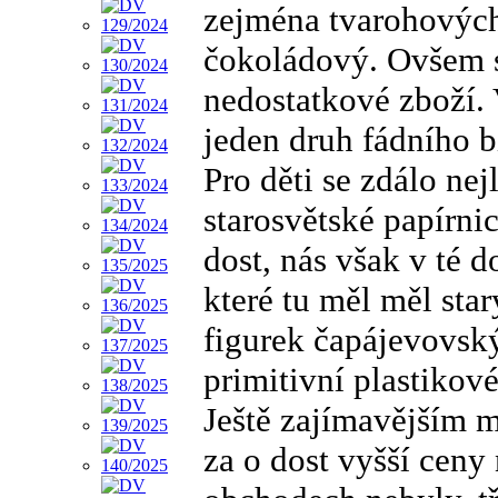
zejména tvarohových.
čokoládový. Ovšem s
nedostatkové zboží. 
jeden druh fádního b
Pro děti se zdálo ne
starosvětské papírni
dost, nás však v té d
které tu měl měl sta
figurek čapájevovsk
primitivní plastikov
Ještě zajímavějším m
za o dost vyšší ceny 