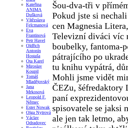
Šou-dva-tři v přímé
Kateřina
ANIMA
Pokud jste si nechali
Dušková
Vítězslava
cen Magnesia Litera, 
Felcmanová
Eva
Televizní diváci víc 
Frantinová
Petr Havel
boubelky, fantoma-p
Oldřich
Antonín
pátrajícího po ukrad
Hostaša
Ota Karel
tu knihu vypátrá, dů
Miroslav
Koupil
Mohli jsme vidět min
Tomáš
Mladějovský
ČEZu, šéfredaktory 
Jana
Mrkosová
paní exprezidentovou
Leopold F.
Němec
spisovatele se jaksi 
Ester Nowak
Olga Nytrová
ale jen tak letmo, ab
Václav
Odradovec
Rostislav