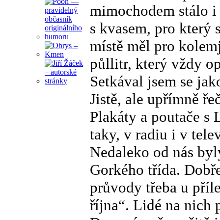
mimochodem stálo i m
s kvasem, pro který 
místě měl pro kolemj
půllitr, který vždy o
Setkával jsem se jak
Jistě, ale upřímně ře
Plakáty a poutače s 
taky, v radiu i v tele
Nedaleko od nás byly
Gorkého třída. Dobře
průvody třeba u příl
října“. Lidé na nich