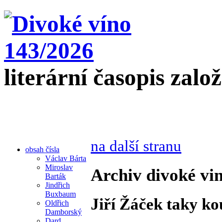
literární časopis zalo
na další stranu
obsah čísla
Václav Bárta
Miroslav
Archiv divoké vin
Barták
Jindřich
Buxbaum
Jiří Žáček taky ko
Oldřich
Damborský
Dard