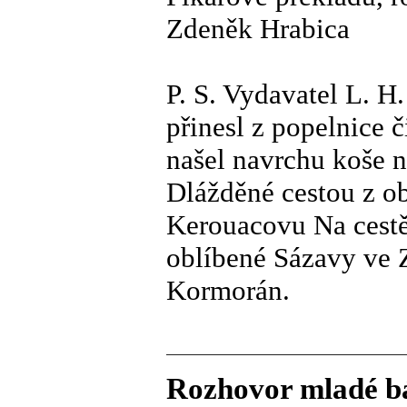
Zdeněk Hrabica
P. S. Vydavatel L. H
přinesl z popelnice 
našel navrchu koše 
Dlážděné cestou z o
Kerouacovu Na cestě 
oblíbené Sázavy ve 
Kormorán.
Rozhovor mladé b