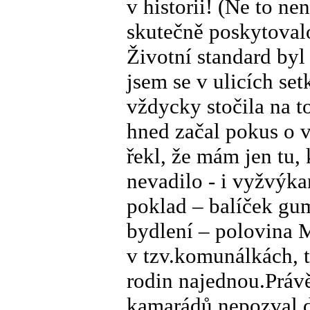
v historii! (Ne to n
skutečně poskytovalo
Životní standard byl
jsem se v ulicích set
vždycky stočila na 
hned začal pokus o
řekl, že mám jen tu
nevadilo - i vyžvýk
poklad – balíček gu
bydlení – polovina M
v tzv.komunálkách, t
rodin najednou.Práv
kamarádů nepozval 