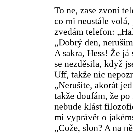
To ne, zase zvoní te
co mi neustále volá, 
zvedám telefon: „Ha
„Dobrý den, neruším
A sakra, Hess! Že já 
se nezděsila, když j
Uff, takže nic nepoz
„Nerušíte, akorát je
takže doufám, že po 
nebude klást filozofi
mi vyprávět o jakéms
„Cože, slon? A na ně