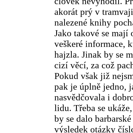
člověk nevyhodil. P
akorát prý v tramvaji
nalezené knihy pochá
Jako takové se mají 
veškeré informace, 
hajzla. Jinak by se 
cizí věcí, za což pac
Pokud však již nejsm
pak je úplně jedno,
nasvědčovala i dobro
lidu. Třeba se ukáže
by se dalo barbarské
výsledek otázky čísl