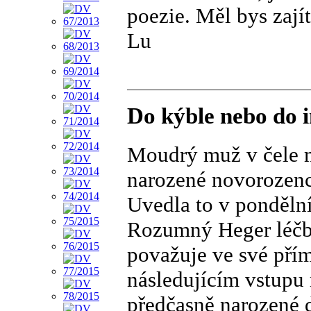
poezie. Měl bys zají
Lu
Do kýble nebo do 
Moudrý muž v čele m
narozené novorozenc
Uvedla to v ponděln
Rozumný Heger léčb
považuje ve své přím
následujícím vstupu 
předčasně narozené d