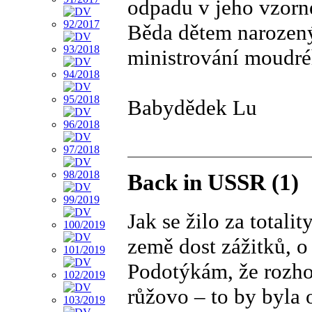
odpadu v jeho vzorn
Běda dětem narozený
ministrování moudréh
Babydědek Lu
Back in USSR (1)
Jak se žilo za total
země dost zážitků, o 
Podotýkám, že rozho
růžovo – to by byla 