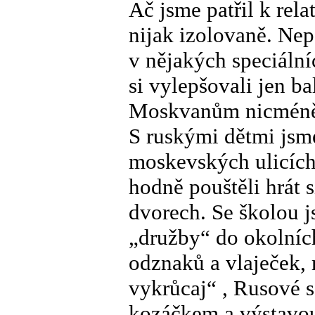
Ač jsme patřil k rela
nijak izolovaně. Nep
v nějakých speciální
si vylepšovali jen b
Moskvanům nicméně 
S ruskými dětmi jsme
moskevských ulicích
hodně pouštěli hrát 
dvorech. Se školou j
„družby“ do okolníc
odznaků a vlaječek, 
vykrůcaj“ , Rusové 
kozáčkem a výstavo