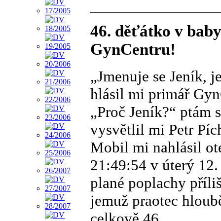
46. děťátko v bab
GynCentru!
„Jmenuje se Jeník, j
hlásil mi primář GynC
„Proč Jeník?“ ptám 
vysvětlil mi Petr Píc
Mobil mi nahlásil o
21:49:54 v úterý 12
plané poplachy příli
jemuž praotec hloub
celkově 46.