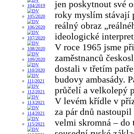
jen poskytnout své o
roky myslím stávají 
reálný obraz „reálné
ideologické interpret
V roce 1965 jsme při
zaměstnanců českosl
dostali v třetím patř
budovy ambasády. Pa
průčelí a velkolepý 
V levém křídle v pří
za pár dnů nastoupil
velmi skromná – do t
sousední ruské zákla