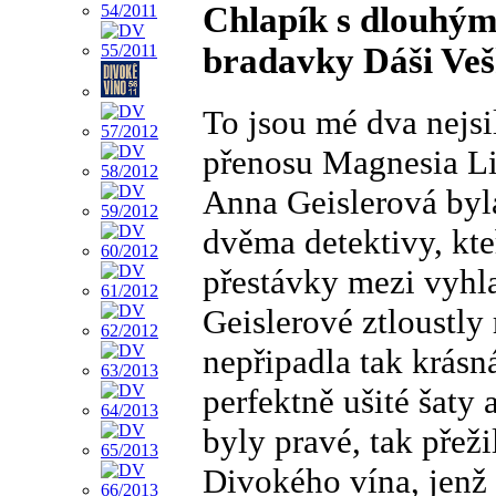
Chlapík s dlouhým
bradavky Dáši Ve
To jsou mé dva nejsil
přenosu Magnesia Lit
Anna Geislerová byla
dvěma detektivy, kte
přestávky mezi vyhla
Geislerové ztloustly 
nepřipadla tak krásn
perfektně ušité šaty 
byly pravé, tak přeži
Divokého vína, jenž