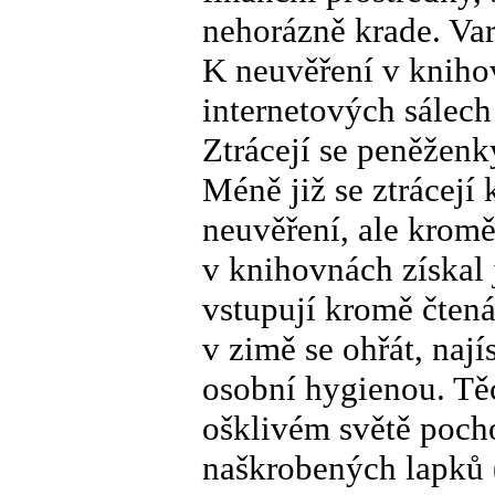
nehorázně krade. Va
K neuvěření v knihov
internetových sálech
Ztrácejí se peněženk
Méně již se ztrácejí 
neuvěření, ale kromě
v knihovnách získal
vstupují kromě čtená
v zimě se ohřát, najís
osobní hygienou. Tě
ošklivém světě pocho
naškrobených lapků (m