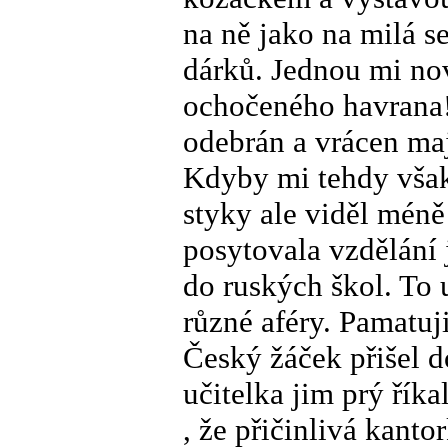
na ně jako na milá 
dárků. Jednou mi no
ochočeného havrana
odebrán a vrácen maj
Kdyby mi tehdy však 
styky ale viděl méně
posytovala vzdělání j
do ruských škol. To u
různé aféry. Pamatuj
Český žáček přišel 
učitelka jim prý řík
, že přičinlivá kant