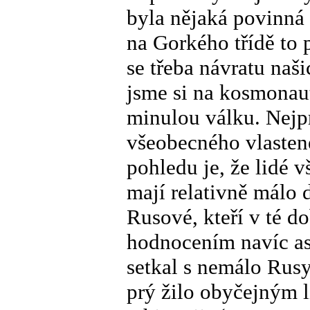
byla nějaká povinná
na Gorkého třídě to 
se třeba návratu naš
jsme si na kosmonaut
minulou válku. Nejp
všeobecného vlasten
pohledu je, že lidé v
mají relativně málo
Rusové, kteří v té d
hodnocením navíc asi
setkal s nemálo Rusy,
prý žilo obyčejným l