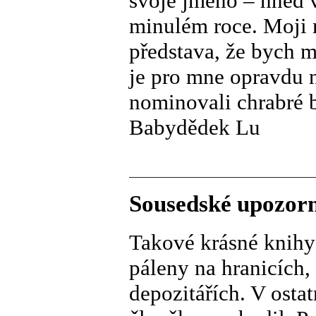
svoje jméno – hned 
minulém roce. Moji mi
představa, že bych m
je pro mne opravdu ne
nominovali chrabré 
Babydědek Lu
Sousedské upozor
Takové krásné knihy
páleny na hranicích,
depozitářích. V osta