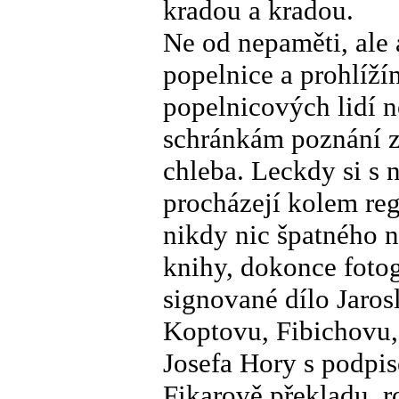
kradou a kradou.
Ne od nepaměti, ale 
popelnice a prohlíží
popelnicových lidí n
schránkám poznání z
chleba. Leckdy si s 
procházejí kolem reg
nikdy nic špatného n
knihy, dokonce foto
signované dílo Jarosl
Koptovu, Fibichovu,
Josefa Hory s podpi
Fikarově překladu, 