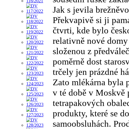
Jak s jevila brežně
Překvapivě si ji pam
čtvrti, kde bylo čes
relativně nové domy 
složenou z předváleč
poměrně dost staros
trčely jen prázdné 
Zato mlékárna byla 
v té době v Moskvě 
tetrapakových obalec
produkty, které se do
samoobsluhách. Prod