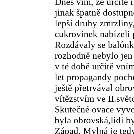
Dnes vím, že určitě i
jinak špatně dostupn
lepší druhy zmrzliny
cukrovinek nabízeli
Rozdávaly se balónky
rozhodně nebylo jen
v té době určitě vní
let propagandy pochop
ještě přetrvával obro
vítězstvím ve II.svět
Skutečné ovace vyvol
byla obrovská,lidi b
Západ. Mylná je tedy