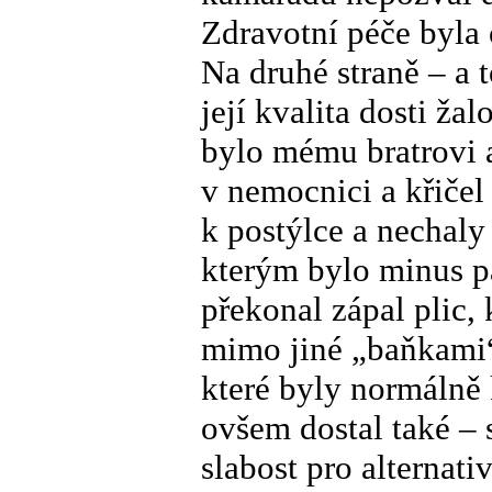
Zdravotní péče byla
Na druhé straně – a 
její kvalita dosti ža
bylo mému bratrovi a
v nemocnici a křičel 
k postýlce a nechal
kterým bylo minus pa
překonal zápal plic,
mimo jiné „baňkami“
které byly normálně 
ovšem dostal také – 
slabost pro alternati