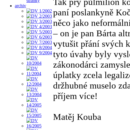
Tak prý půlmilión k
stránky
archiv
paní poslankyně Kočí
něco jako neformáln
– on je pan Bárta alt
vytušit přání svých 
tyto úvahy byly vysl
zákonodárci zamysle
úplatky zcela legal
držhubné muselo zda
příjem více!
Matěj Kouba