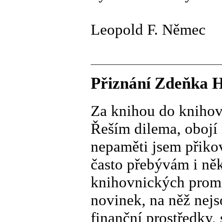
Leopold F. Němec
Přiznání Zdeňka Hr
Za knihou do knihov
Řeším dilema, obojí 
nepaměti jsem přiko
často přebývám i ně
knihovnických prom
novinek, na něž nej
finanční prostředky, 