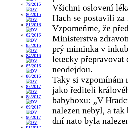
Všichni oslovení léka
Hach se postavili za
Vzpomeňme, že před 1
Ministerstva zdravotn
prý miminka v inkubá
letecky přepravovat
neodejdou.
Taky si vzpomínám n
jako řediteli králov
babyboxu: „V Hradc
nalezen nebyl, a tak
dní nato byla naleze