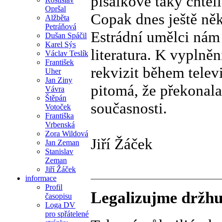
pisálkové taky chtěli
Opršal
Copak dnes ještě ně
Alžběta
Petráňová
Estrádní umělci nám
Dušan Spáčil
Karel Sýs
literatura. K vyplně
Václav Teslík
František
rekvizit během televi
Uher
Jan Ziny
pitomá, že překonala 
Vávra
Štěpán
současnosti.
Votoček
Františka
Vrbenská
Zora Wildová
Jiří Žáček
Jan Zeman
Stanislav
Zeman
Jiří Žáček
informace
Profil
Legalizujme držhu
časopisu
Loga DV
pro spřátelené