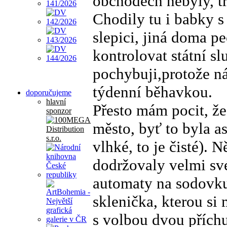
obchodech nebyly, t
Chodily tu i babky s
slepici, jiná doma p
kontrolovat státní sl
pochybuji,protože n
týdenní běhavkou.
doporučujeme
hlavní
Přesto mám pocit, že
sponzor
město, byť to byla as
vlhké, to je čisté). 
dodržovaly velmi své
automaty na sodovku
sklenička, kterou s
s volbou dvou příchu