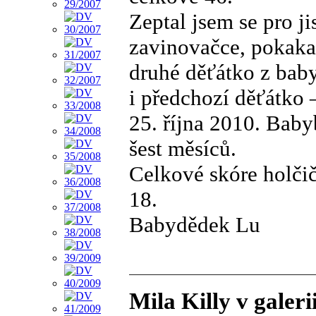
Zeptal jsem se pro j
zavinovačce, pokak
druhé děťátko z bab
i předchozí děťátko –
25. října 2010. Bab
šest měsíců.
Celkové skóre holčič
18.
Babydědek Lu
Mila Killy v galer