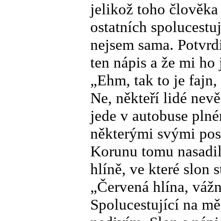
jelikož toho člověka
ostatních spolucestu
nejsem sama. Potvrdí
ten nápis a že mi ho 
„Ehm, tak to je fajn,
Ne, někteří lidé nevě
jede v autobuse plném
některými svými pos
Korunu tomu nasadil
hlíně, ve které slon s
„Červená hlína, váž
Spolucestující na mě 