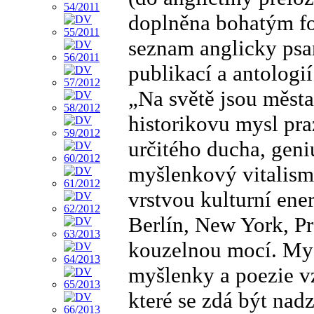
doplněna bohatým fo
seznam anglicky psan
publikací a antologi
„Na světě jsou města
historikovu mysl pra
určitého ducha, geni
myšlenkový vitalismu
vrstvou kulturní ener
Berlín, New York, Pr
kouzelnou mocí. My
myšlenky a poezie vz
které se zdá být na