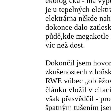
ekologická - má vyp
je u tepelných elekt
elektrárna někde nah
dokonce dalo zatlesk
půdě,kde megakotle n
víc než dost.
Dokončil jsem hovory
zkušenostech z loňsk
RWE vůbec „obtěžova
článku vložil v cita
však přesvědčil - pro
špatným tušením jse