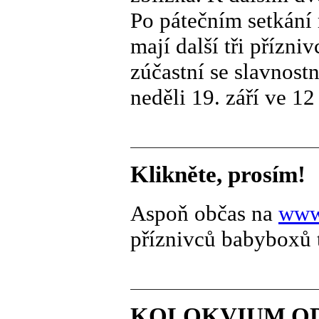
Po pátečním setkání
mají další tři přízn
zúčastní se slavnost
neděli 19. září ve 1
Klikněte, prosím!
Aspoň občas na
www
příznivců babyboxů 
KOLOKVIUM OD