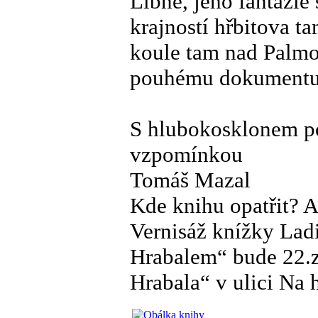
Libně, jeho fantazie
krajností hřbitova 
koule tam nad Palmo
pouhému dokumentu 
S hlubokosklonem p
vzpomínkou
Tomáš Mazal
Kde knihu opatřit? 
Vernisáž knížky Lad
Hrabalem“ bude 22.z
Hrabala“ v ulici Na h