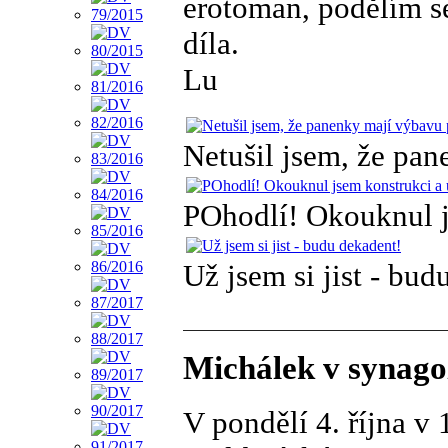
erotoman, podělím se 
díla.
Lu
Netušil jsem, že pa
POhodlí! Okouknul j
Už jsem si jist - bud
Michálek v synagoz
V pondělí 4. října v