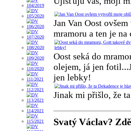
Ujišťuju vás, moji mi
Jan Van Oost ovšem 
mramoru a ten je na
Oost seká do mramor
olejem, já jen fotil.
jen lebky!
Jinak mi přišlo, že 
Svatý Václav? Zdě