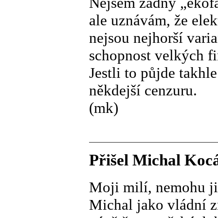
Nejsem žádný „ekofa
ale uznávám, že elek
nejsou nejhorší vari
schopnost velkých f
Jestli to půjde takh
někdejší cenzuru.
(mk)
Přišel Michal Koc
Moji milí, nemohu ji
Michal jako vládní z