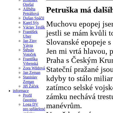
Opršal
Petruška má dalšího
Alžběta
Petráňová
Dušan Spáčil
Muchovu epopej jsem
Karel Sýs
Václav Teslík
jestli se mám kvůli 
František
Uher
Slovanské epopeje s u
Jan Ziny
Vávra
Jen mi vrtá hlavou,
Štěpán
Votoček
Praha s Českým Kruml
Františka
Vrbenská
Stateční pražané jso
Zora Wildová
Jan Zeman
kdyby to stálo milia
Stanislav
Zeman
zatímco selské vojs
Jiří Žáček
informace
zámku nechává trest
Profil
časopisu
manévrům.
Loga DV
pro spřátelené