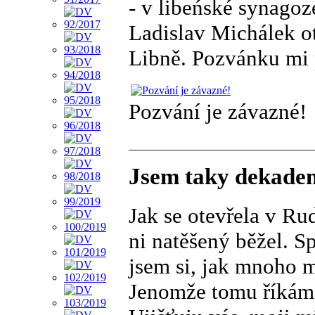
- v libeńské synagoz
Ladislav Michálek ot
Libně. Pozvánku mi 
Pozvání je závazné!
Jsem taky dekade
Jak se otevřela v R
ni natěšený běžel. S
jsem si, jak mnoho 
Jenomže tomu říkám 