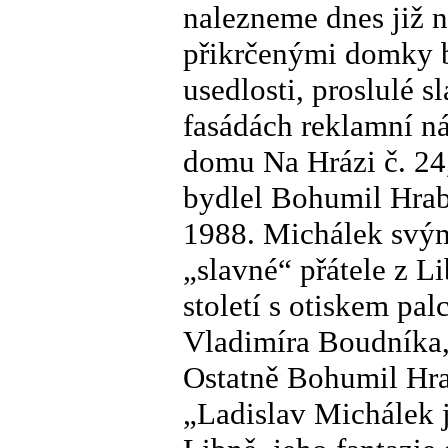
nalezneme dnes již n
přikrčenými domky 
usedlosti, proslulé 
fasádách reklamní n
domu Na Hrázi č. 24,
bydlel Bohumil Hrab
1988. Michálek svým
„slavné“ přátele z L
století s otiskem pa
Vladimíra Boudníka
Ostatně Bohumil Hra
„Ladislav Michálek j