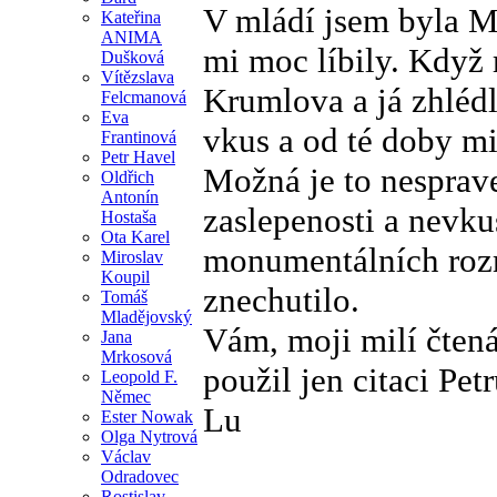
V mládí jsem byla M
Kateřina
ANIMA
mi moc líbily. Když
Dušková
Vítězslava
Krumlova a já zhléd
Felcmanová
Eva
vkus a od té doby mi
Frantinová
Petr Havel
Možná je to nesprave
Oldřich
Antonín
zaslepenosti a nevku
Hostaša
Ota Karel
monumentálních rozm
Miroslav
Koupil
znechutilo.
Tomáš
Mladějovský
Vám, moji milí čtená
Jana
Mrkosová
použil jen citaci Pe
Leopold F.
Němec
Lu
Ester Nowak
Olga Nytrová
Václav
Odradovec
Rostislav