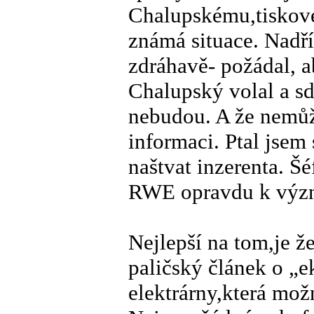
Chalupskému,tiskové
známá situace. Nadří
zdráhavě- požádal, 
Chalupský volal a sd
nebudou. A že nemůž
informaci. Ptal jsem 
naštvat inzerenta. Šé
RWE opravdu k význ
Nejlepší na tom,je ž
paličský článek o „e
elektrárny,která mož