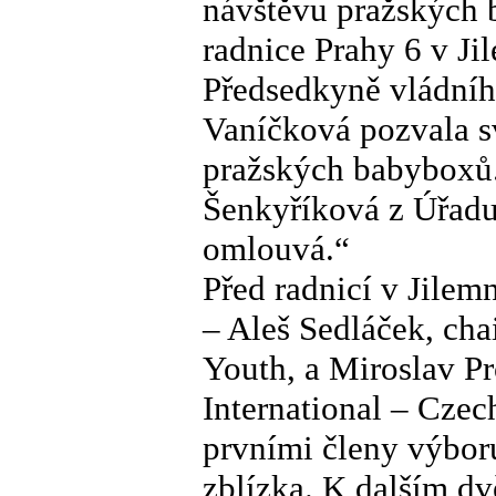
návštěvu pražských 
radnice Prahy 6 v Ji
Předsedkyně vládníh
Vaníčková pozvala své
pražských babyboxů.
Šenkyříková z Úřadu
omlouvá.“
Před radnicí v Jilem
– Aleš Sedláček, ch
Youth, a Miroslav Pr
International – Czec
prvními členy výboru
zblízka. K dalším d