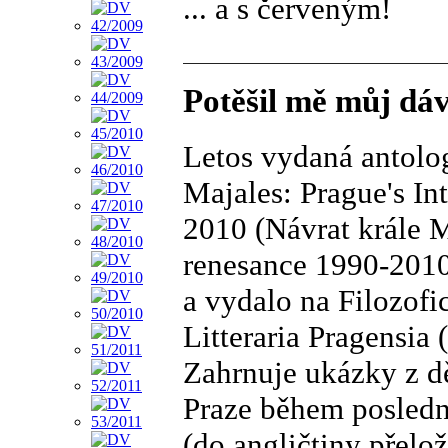
... a s červeným!
Potěšil mě můj dá
Letos vydaná antolo
Majales: Prague's In
2010 (Návrat krále M
renesance 1990-2010
a vydalo na Filozofi
Litteraria Pragensia (h
Zahrnuje ukázky z d
Praze během posledn
(do angličtiny přelo