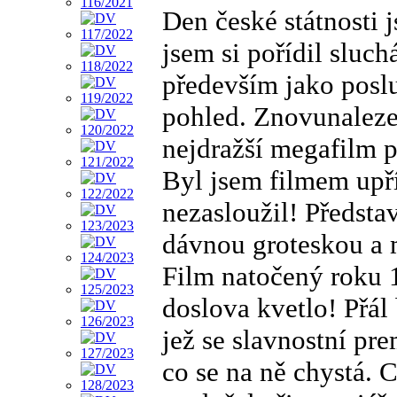
Den české státnosti j
jsem si pořídil sluch
především jako poslu
pohled. Znovunaleze
nejdražší megafilm p
Byl jsem filmem upř
nezasloužil! Předsta
dávnou groteskou a
Film natočený roku 
doslova kvetlo! Přá
jež se slavnostní pre
co se na ně chystá. 