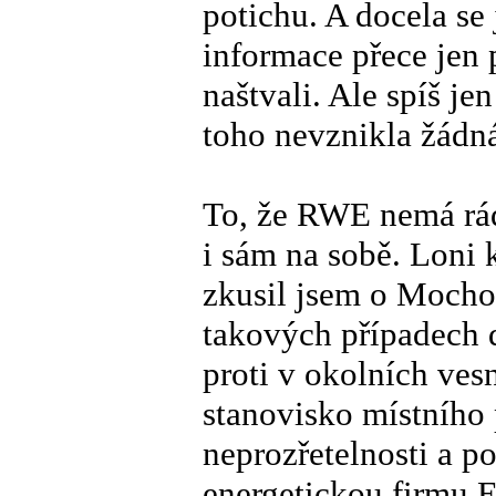
potichu. A docela se 
informace přece jen 
naštvali. Ale spíš j
toho nevznikla žádná
To, že RWE nemá rád
i sám na sobě. Loni 
zkusil jsem o Mochov
takových případech d
proti v okolních ves
stanovisko místního 
neprozřetelnosti a p
energetickou firmu E