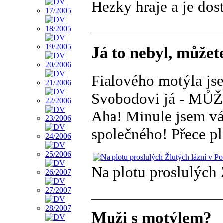
Hezky hraje a je dos
Já to nebyl, můžete
Fialového motýla j
Svobodovi já - MŮ
Aha! Minule jsem vá
společného! Přece p
Na plotu proslulých 
Muži s motýlem?