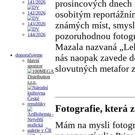
prosincových dnech 
osobitým reportážn
známých míst, smysl 
pozoruhodnou fotogr
Mazala nazvaná „Lek
nás naopak zavede do
doporučujeme
hlavní
slovutných metafor 
sponzor
Fotografie, která 
Mám na mysli fotogr