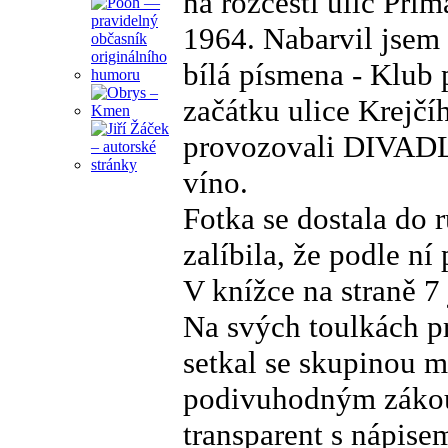
na rozcestí ulic Pri
1964. Nabarvil jsem 
bílá písmena - Klub 
začátku ulice Krejčí
provozovali DIVADL
víno.
Fotka se dostala do 
zalíbila, že podle n
V knížce na straně 7
Na svých toulkách pr
setkal se skupinou ml
podivuhodným zákout
transparent s nápi