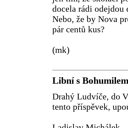
docela rádi odejdou 
Nebo, že by Nova pro
pár centů kus?
(mk)
Libní s Bohumile
Drahý Ludvíče, do V
tento příspěvek, upo
Ladislav Michálek