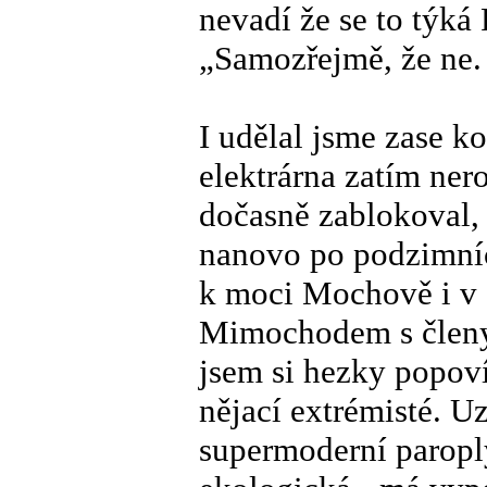
nevadí že se to týká
„Samozřejmě, že ne.
I udělal jsme zase k
elektrárna zatím nero
dočasně zablokoval, 
nanovo po podzimníc
k moci Mochově i v 
Mimochodem s členy 
jsem si hezky popoví
nějací extrémisté. U
supermoderní paropl