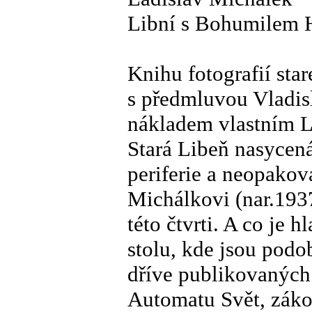
Libní s Bohumilem 
Knihu fotografií sta
s předmluvou Vladis
nákladem vlastním L
Stará Libeň nasycená
periferie a neopakov
Michálkovi (nar.193
této čtvrti. A co je 
stolu, kde jsou pod
dříve publikovaných 
Automatu Svět, zák