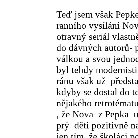
Teď jsem však Pepk
ranního vysílání Nov
otravný seriál vlast
do dávných autorů- p
válkou a svou jedno
byl tehdy modernisti
ránu však už předsta
kdyby se dostal do t
nějakého retrotématu
, že Nova z Pepka u
prý děti pozitivně na
jen tím, že školáci 