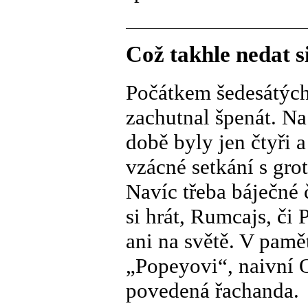
Což takhle nedat s
Počátkem šedesátých
zachutnal špenát. N
době byly jen čtyři
vzácné setkání s gro
Navíc třeba báječné
si hrát, Rumcajs, či
ani na světě. V pamě
„Popeyovi“, naivní O
povedená řachanda.