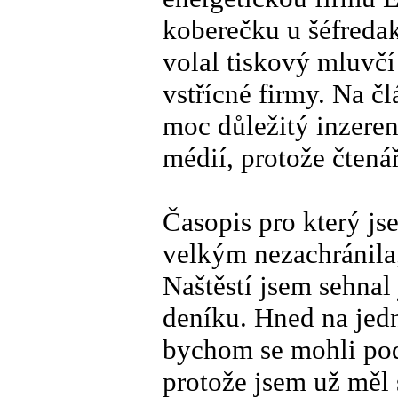
koberečku u šéfreda
volal tiskový mluvčí 
vstřícné firmy. Na č
moc důležitý inzeren
médií, protože čtená
Časopis pro který js
velkým nezachránila,
Naštěstí jsem sehnal
deníku. Hned na jedn
bychom se mohli pod
protože jsem už měl 