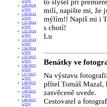
to slyšel při premié
milí, napište mi, že 
mýlím!! Napiš mi i T
s chotí!
Lu
Benátky ve fotogra
Na výstavu fotografi
přítel Tomáš Mazal, k
zasvěceně uvede.
Cestovatel a fotogr