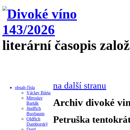
literární časopis zalo
na další stranu
obsah čísla
Václav Bárta
Miroslav
Archiv divoké vin
Barták
Jindřich
Buxbaum
Petruška tentokrát
Oldřich
Damborský
Dard