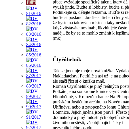
přece vyžaduje specifický talent, který dá 
využít jinde. Budte si lobbisty, buďte si píá
Podnikejte si, dělejte reklamu. Buďte si r
buďte si poslanci ,buďte si třeba i členy v
že byste na takových místech taky neškodi
když zůstáváte novináři, likvidujete často
naději, že by se to mohlo změnit k lepším
(mk)
Čtyřúhelník
Tak se jmenuje moje nová knížka. Vydalo 
Nakladatelství Petrklíč a asi už je na pulte
ale stačí říct si o knížku mně.
Román Čtyřúhelník je plný reálných posta
Potkáte je na soukromé klinice GynCentr
Hloubětíně, v Komerční bance Na Příkop
pražském Justičním areálu, na Novém nám
Uhříněvsi nebo u zatopeného lomu Chlum
Lomnice. Jejich jména jsou pravá. Přesto 
dramatický a plný milostných objetí i oko
životního neštěstí, všeobjímající lásky i
nezvratitelného osudu.