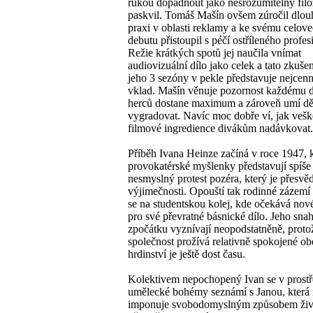
rukou dopadnout jako nesrozumitelný filo
paskvil. Tomáš Mašín ovšem zúročil dlou
praxi v oblasti reklamy a ke svému celov
debutu přistoupil s péčí ostříleného profes
Režie krátkých spotů jej naučila vnímat
audiovizuální dílo jako celek a tato zkuše
jeho 3 sezóny v pekle představuje nejcenn
vklad. Mašín věnuje pozornost každému de
herců dostane maximum a zároveň umí děj
vygradovat. Navíc moc dobře ví, jak vešk
filmové ingredience divákům nadávkovat.
Příběh Ivana Heinze začíná v roce 1947, 
provokatérské myšlenky představují spíše
nesmyslný protest pozéra, který je přesvě
výjimečnosti. Opouští tak rodinné zázemí
se na studentskou kolej, kde očekává nov
pro své převratné básnické dílo. Jeho sn
zpočátku vyznívají neopodstatněně, proto
společnost prožívá relativně spokojené ob
hrdinství je ještě dost času.
Kolektivem nepochopený Ivan se v prostř
umělecké bohémy seznámí s Janou, která
imponuje svobodomyslným způsobem živ