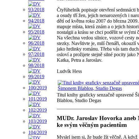
Čtyřúhelník popisuje otevření sedmnácti
a osudy tří žen, jejich nenarozených i na
dětí od května roku 2007 do března 200
mapuje místa, která znám a o jejich histori
nostalgii a krásu se chci podělit se svými č
Na všechna vedou silnice, vozové cesty 
stezky. Navštivte je, milí čtenáři, okouzlí 
jako hrdinky románu. Třeba vás tam duch
osloví a prožijete stejně silné pocity jako 
Katka, Petra a Jaroslav.
Ludvík Hess
Titul knihy graficky senzačně upravené 
Blablou, Studio Degas
MUDr. Jaroslav Hovorka aneb N
ke svým věčným pacientům
Myslel jsem si, že bude žít věčně. A když 