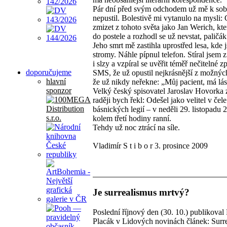
Pár dní před svým odchodem už mě k so
nepustil. Bolestivě mi vytanulo na mysli:
zmizet z tohoto světa jako Jan Werich, kter
do postele a rozhodl se už nevstat, paličák
Jeho smrt mě zastihla uprostřed lesa, kde 
stromy. Náhle pípnul telefon. Stíral jsem z
i slzy a vzpíral se uvěřit téměř nečitelné z
doporučujeme
SMS, že už opustil nejkrásnější z možnýc
hlavní
že už nikdy neřekne: „Můj pacient, má lá
sponzor
Velký český spisovatel Jaroslav Hovorka 
raději bych řekl: Odešel jako velitel v čele
básnických legií – v neděli 29. listopadu 
kolem třetí hodiny ranní.
Tehdy už noc ztrácí na síle.
Vladimír S t i b o r 3. prosince 2009
Je surrealismus mrtvý?
Poslední říjnový den (30. 10.) publikoval 
Placák v Lidových novinách článek: Surr