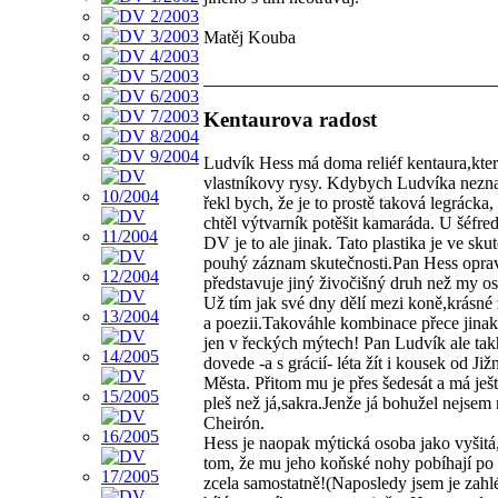
Matěj Kouba
Kentaurova radost
Ludvík Hess má doma reliéf kentaura,kte
vlastníkovy rysy. Kdybych Ludvíka nezna
řekl bych, že je to prostě taková legrácka,
chtěl výtvarník potěšit kamaráda. U šéfre
DV je to ale jinak. Tato plastika je ve sku
pouhý záznam skutečnosti.Pan Hess opra
představuje jiný živočišný druh než my os
Už tím jak své dny dělí mezi koně,krásné 
a poezii.Takováhle kombinace přece jinak
jen v řeckých mýtech! Pan Ludvík ale tak
dovede -a s grácií- léta žít i kousek od Již
Města. Přitom mu je přes šedesát a má ješt
pleš než já,sakra.Jenže já bohužel nejse
Cheirón.
Hess je naopak mýtická osoba jako vyšitá
tom, že mu jeho koňské nohy pobíhají po 
zcela samostatně!(Naposledy jsem je zahlé