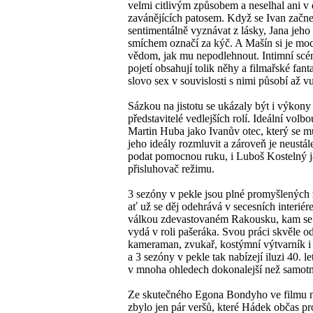
velmi citlivým způsobem a neselhal ani v 
zavánějících patosem. Když se Ivan začne 
sentimentálně vyznávat z lásky, Jana jeho 
smíchem označí za kýč. A Mašín si je mo
vědom, jak mu nepodlehnout. Intimní scé
pojetí obsahují tolik něhy a filmařské fanta
slovo sex v souvislosti s nimi působí až v
Sázkou na jistotu se ukázaly být i výkony
představitelé vedlejších rolí. Ideální volbo
Martin Huba jako Ivanův otec, který se m
jeho ideály rozmluvit a zároveň je neustá
podat pomocnou ruku, i Luboš Kostelný 
přisluhovač režimu.
3 sezóny v pekle jsou plné promyšlených 
ať už se děj odehrává v secesních interié
válkou zdevastovaném Rakousku, kam se
vydá v roli pašeráka. Svou práci skvěle o
kameraman, zvukař, kostýmní výtvarník i 
a 3 sezóny v pekle tak nabízejí iluzi 40. let
v mnoha ohledech dokonalejší než samotná
Ze skutečného Egona Bondyho ve filmu 
zbylo jen pár veršů, které Hádek občas p