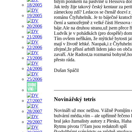
bílým poníkem na pastvině u Hessova do
Jak tedy žije takový český kentaur za peri
zámeckou zdí? Ledacos se čtenář dozví z 
románu Čtyřuhelník. Je to báječné kratoc
čtení a samozřejmě z velké části Hessov
báje.Ale na druhou stranu,už jsem přece ří
Ludvík je v pohádkách (pro dospělé) dom
Tím ovšem neříkám, že mýtické bytosti ja
mají v životě lehké. Naopak,i z Čtyřuheln
zřejmé,že přísní arbitři lidem jako on obč
zavaří. Ale Radost,ta rozmarná bohyně,h
přesto ráda.
Dušan Spáčil
Novinářský tetris
Novináři už moc nelžou. Vážně Pomíjím
bulvární média,vím – ale upřímně řečeno
bral jako žurnalisty autory z Plesku, Hah
Rytmu pivota !?Tam jsou redaktoři spíš
škodolibými scénáristy se zrůdně atrofo