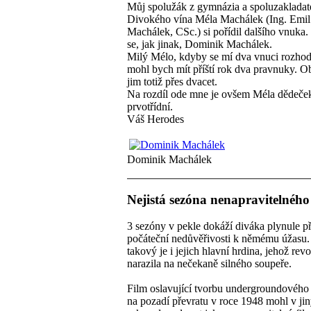
Můj spolužák z gymnázia a spoluzakladat
Divokého vína Méla Machálek (Ing. Emil
Machálek, CSc.) si pořídil dalšího vnuka
se, jak jinak, Dominik Machálek.
Milý Mélo, kdyby se mí dva vnuci rozhod
mohl bych mít příští rok dva pravnuky. O
jim totiž přes dvacet.
Na rozdíl ode mne je ovšem Méla dědeče
prvotřídní.
Váš Herodes
Dominik Machálek
Nejistá sezóna nenapravitelného
3 sezóny v pekle dokáží diváka plynule p
počáteční nedůvěřivosti k němému úžasu.
takový je i jejich hlavní hrdina, jehož revo
narazila na nečekaně silného soupeře.
Film oslavující tvorbu undergroundového
na pozadí převratu v roce 1948 mohl v ji