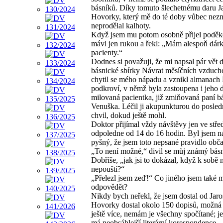
básníků. Díky tomuto šlechetnému daru J
Hovorky, který mě do té doby vůbec nezn
neprodělal kalhoty.
Když jsem mu potom osobně přijel poděk
mávl jen rukou a řekl: „Mám alespoň dárk
pacienty.“
Dodnes si považuji, že mi napsal pár vět 
básnické sbírky Návrat měsíčních vzducho
chytil se mého nápadu a vznikl almanach 
podkroví, v němž byla zastoupena i jeho 
milovaná pacientka, již zmiňovaná paní b
Venuška. Léčil ji akupunkturou do posled
chvil, dokud ještě mohl.
Doktor přijímal vždy návštěvy jen ve stře
odpoledne od 14 do 16 hodin. Byl jsem ná
pyšný, že jsem toto nepsané pravidlo obča
„To není možné,“ divil se můj známý básn
Dobříše, „jak jsi to dokázal, když k sobě
nepouští?“
„Přelezl jsem zeď!“ Co jiného jsem také 
odpovědět?
Nikdy bych neřekl, že jsem dostal od Jaro
Hovorky dostal okolo 150 dopisů, možná 
ještě více, nemám je všechny spočítané; je
má neobsáhlejší literární korespondence.