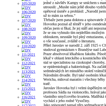
jedné z návštěv Kampy se smíchem s ma
utrousili: „Musíte nám ještě dlouho vydrže
opětoval úsměv a prohlásil: „Narodil jsem
už to mám za sebou.“
Třebaže jsem pana doktora a spisovatele J
Hovorku poznal až téměř v jeho osmdesáti
občas jsem si říkal, že jej stáří ani nepoz
že se mu vyhnulo tím nejdelším možným
obloukem, neustále byl plný entuziasmu, z
o vše současné, zvláště o literaturu.
Přítel Jaroslav se narodil 2. září 1925 v C
studoval gymnázium v Brandýse nad Lab
Praze absolvoval lékařskou fakultu. Působ
lékař v oblasti leteckého a kosmického lék
stal se specialistou na cizokrajné choroby
se epidemiologii a bakteriologii. Na začát
sedmdesátých let minulého století vrátniči
Národním divadle. Byl také osobním léka
Wericha, miloval maratón i všechny běhy
tratě.
Jaroslav Hovorka byl i velmi úspěšným s
profesora Sádla na violoncello, hrával jak
vlastního smyčcového kvarteta. Malířská 
vychází z jeho rodné Vysočiny.
Jako spisovatel napsal přes sedmadvacet k