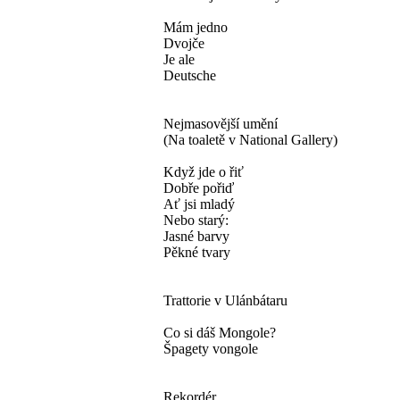
Mám jedno
Dvojče
Je ale
Deutsche
Nejmasovější umění
(Na toaletě v National Gallery)
Když jde o řiť
Dobře pořiď
Ať jsi mladý
Nebo starý:
Jasné barvy
Pěkné tvary
Trattorie v Ulánbátaru
Co si dáš Mongole?
Špagety vongole
Rekordér