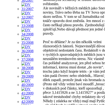
svědomím.
Ale novináři v běžných médiích jako Sne
noviny, Trávo nebo třeba na TV Sova op
skoro nelžou. V tom se už žurnalistika od
totáče opravdu dost změnila. Jen mnozí z 
často neříkají plnou pravdu. Zjednodušují
zplošťují.Nebo dávají přednost jen jedné č
pravdy.
Proč to děláme? Je za tím několik velmi
různorodých faktorů. Nejnevinnější důvod
objektivní nedostatek času. Redaktoři v d
v rychlých zpravodajských médiích jsou 
neustálém termínovém stresu. Nic vlastně
čas pořádně analyzovat, jen před sebou 
informací, kterou musí dostat „do novin“. 
trochu jako když hrajete tetris - je vám je
vám padá čtverec nebo obdelník,. Hlavní 
dílek zapadl, protože jinak vás hromada za
(Proto mě vždy velmi baví moudří „brouci
v diskusích pod články, kteří upozorňují , 
přece 3,1415926 a ne 3,1415927“ a posíla
takové trestuhodné chyby redaktory do vý
Někdy ( zdaleka ne vždy) mají mají Pytlíc