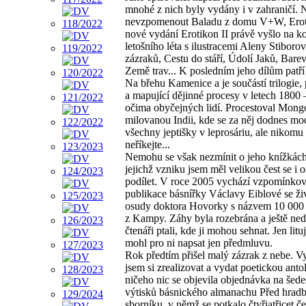
mnohé z nich byly vydány i v zahraničí. 
nevzpomenout Baladu z domu V+W, Erot
nové vydání Erotikon II právě vyšlo na k
letošního léta s ilustracemi Aleny Stiborov
zázraků, Cestu do stáří, Údolí Jaků, Barev
Země trav... K posledním jeho dílům patří
Na břehu Kamenice a je součástí trilogie, 
a mapující dějinné procesy v letech 1800
očima obyčejných lidí. Procestoval Mong
milovanou Indii, kde se za něj dodnes mo
všechny jeptišky v leprosáriu, ale nikomu 
neříkejte...
Nemohu se však nezmínit o jeho knížkách
jejichž vzniku jsem měl velikou čest se i 
podílet. V roce 2005 vychází vzpomínko
publikace básnířky Václavy Eiblové se ži
osudy doktora Hovorky s názvem 10 000
z Kampy. Záhy byla rozebrána a ještě ne
čtenáři ptali, kde ji mohou sehnat. Jen litu
mohl pro ni napsat jen předmluvu.
Rok předtím přišel malý zázrak z nebe. V
jsem si zrealizovat a vydat poetickou antol
ničeho nic se objevila objednávka na šede
výtisků básnického almanachu Před hradb
sborníku, v němž se potkalo čtyřiatřicet č