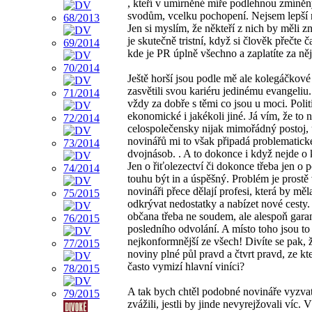
, kteří v umírněné míře podlehnou zmíně
svodům, vcelku pochopení. Nejsem lepší 
Jen si myslím, že někteří z nich by měli zn
je skutečně tristní, když si člověk přečte č
kde je PR úplně všechno a zaplatíte za něj
Ještě horší jsou podle mě ale kolegáčkové 
zasvětili svou kariéru jedinému evangeliu.
vždy za dobře s těmi co jsou u moci. Polit
ekonomické i jakékoli jiné. Já vím, že to 
celospolečensky nijak mimořádný postoj,
novinářů mi to však připadá problematick
dvojnásob. . A to dokonce i když nejde o 
Jen o řiťolezectví či dokonce třeba jen o
touhu být in a úspěšný. Problém je prostě 
novináři přece dělají profesi, která by měl
odkrývat nedostatky a nabízet nové cesty.
občana třeba ne soudem, ale alespoň gar
posledního odvolání. A místo toho jsou to 
nejkonformnější ze všech! Divíte se pak, 
noviny plné půl pravd a čtvrt pravd, ze kt
často vymizí hlavní viníci?
A tak bych chtěl podobné novináře vyzvat
zvážili, jestli by jinde nevyrejžovali víc. 