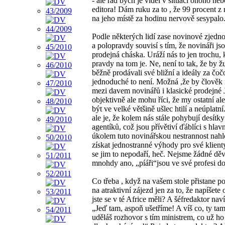
- ale rád bych je viděl v situaci onoho ne
editora! Dám ruku za to , že 99 procent z 
na jeho místě za hodinu nervově sesypalo
Podle některých lidí zase novinové zjedn
a polopravdy souvisí s tím, že novináři js
prodejná cháska. Uráží nás to jen trochu, 
pravdy na tom je. Ne, není to tak, že by žu
běžně prodávali své bližní a ideály za čoč
jednoduché to není. Možná ,že by člověk 
mezi davem novinářů i klasické prodejné J
objektivně ale mohu říci, že my ostatní a
být ve velké většině ušlec htilí a neúplatn
ale je, že kolem nás stále pohybují desítky
agentíků, což jsou přívětiví ďáblíci s hlav
úkolem tuto novinářskou nestrannost nahl
získat jednostranné výhody pro své klient
se jim to nepodaří, heč. Nejsme žádné dě
mnohdy ano, „píáři“jsou ve své profesi do
Co třeba , když na vašem stole přistane 
na atraktivní zájezd jen za to, že napíšete 
jste se v té Africe měli? A šéfredaktor nav
„Jeď tam, aspoň ušetříme! A víš co, ty tam
uděláš rozhovor s tím ministrem, co už ho