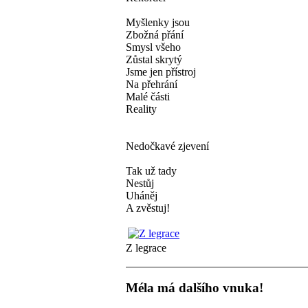
Myšlenky jsou
Zbožná přání
Smysl všeho
Zůstal skrytý
Jsme jen přístroj
Na přehrání
Malé části
Reality
Nedočkavé zjevení
Tak už tady
Nestůj
Uháněj
A zvěstuj!
Z legrace
Méla má dalšího vnuka!