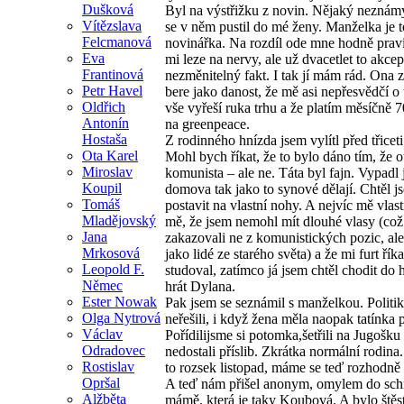
Dušková
Byl na výstřižku z novin. Nějaký neznám
Vítězslava
se v něm pustil do mé ženy. Manželka je t
Felcmanová
novinářka. Na rozdíl ode mne hodně prav
Eva
mi leze na nervy, ale už dvacetlet to akcep
Frantinová
nezměnitelný fakt. I tak jí mám rád. Ona z
Petr Havel
bere jako danost, že mě asi nepřesvědčí o
Oldřich
vše vyřeší ruka trhu a že platím měsíčně 
Antonín
na greenpeace.
Hostaša
Z rodinného hnízda jsem vylítl před třiceti 
Ota Karel
Mohl bych říkat, že to bylo dáno tím, že o
Miroslav
komunista – ale ne. Táta byl fajn. Vypadl
Koupil
domova tak jako to synové dělají. Chtěl j
Tomáš
postavit na vlastní nohy. A nejvíc mě vlast
Mladějovský
mě, že jsem nemohl mít dlouhé vlasy (což
Jana
zakazovali ne z komunistických pozic, ale
Mrkosová
jako lidé ze starého světa) a že mi furt řík
Leopold F.
studoval, zatímco já jsem chtěl chodit do
Němec
hrát Dylana.
Ester Nowak
Pak jsem se seznámil s manželkou. Politi
Olga Nytrová
neřešili, i když žena měla naopak tatínka 
Václav
Pořídilijsme si potomka,šetřili na Jugošku 
Odradovec
nedostali příslib. Zkrátka normální rodina.
Rostislav
to rozsek listopad, máme se teď rozhodně 
Opršal
A teď nám přišel anonym, omylem do sc
Alžběta
mámě, která je taky Koubová. A bylo štěstí