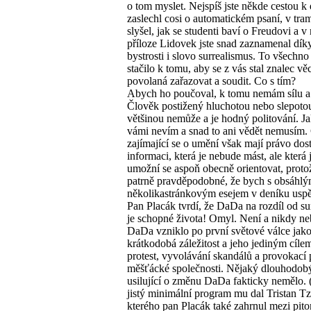
o tom myslet. Nejspíš jste někde cestou k 
zaslechl cosi o automatickém psaní, v tram
slyšel, jak se studenti baví o Freudovi a v
příloze Lidovek jste snad zaznamenal dík
bystrosti i slovo surrealismus. To všechno
stačilo k tomu, aby se z vás stal znalec vě
povolaná zařazovat a soudit. Co s tím?
Abych ho poučoval, k tomu nemám sílu a 
Člověk postižený hluchotou nebo slepotou
většinou nemůže a je hodný politování. Jak
vámi nevím a snad to ani vědět nemusím. 
zajímající se o umění však mají právo dost
informaci, která je nebude mást, ale která 
umožní se aspoň obecně orientovat, proto
patrně pravděpodobné, že bych s obsáhl
několikastránkovým esejem v deníku uspě
Pan Placák tvrdí, že DaDa na rozdíl od su
je schopné života! Omyl. Není a nikdy ne
DaDa vzniklo po první světové válce jak
krátkodobá záležitost a jeho jediným cíle
protest, vyvolávání skandálů a provokací 
měšťácké společnosti. Nějaký dlouhodob
usilující o změnu DaDa fakticky nemělo. 
jistý minimální program mu dal Tristan Tz
kterého pan Placák také zahrnul mezi pit