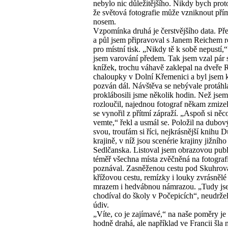
nebylo nic důležitějšího. Nikdy bych prot
že světová fotografie může vzniknout pří
nosem.
Vzpomínka druhá je čerstvějšího data. Př
a půl jsem připravoval s Janem Reichem 
pro místní tisk. „Nikdy tě k sobě nepustí,“
jsem varování předem. Tak jsem vzal pár
knížek, trochu váhavě zaklepal na dveře 
chaloupky v Dolní Křemenici a byl jsem
pozván dál. Návštěva se nebývale protáhl
proklábosili jsme několik hodin. Než jsem
rozloučil, najednou fotograf někam zmizel
se vynořil z přítmí zápraží. „Aspoň si ně
vemte,“ řekl a usmál se. Položil na dubový
svou, troufám si říci, nejkrásnější knihu 
krajině, v níž jsou scenérie krajiny jižního
Sedlčanska. Listoval jsem obrazovou publ
téměř všechna místa zvěčněná na fotograf
poznával. Zasněženou cestu pod Skuhro
křížovou cestu, remízky i louky zvrásněl
mrazem i hedvábnou námrazou. „Tudy js
chodíval do školy v Počepicích“, neudrže
údiv.
„Víte, co je zajímavé,“ na naše poměry je
hodně drahá, ale například ve Francii šla 