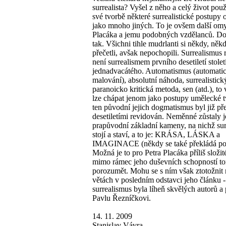
surrealista? Vyšel z něho a celý život použ
své tvorbě některé surrealistické postupy 
jako mnoho jiných. To je ovšem další om
Placáka a jemu podobných vzdělanců. Do
tak. Všichni tihle mudrlanti si někdy, něk
přečetli, avšak nepochopili. Surrealismus
není surrealismem prvního desetiletí stolet
jednadvacátého. Automatismus (automatic
malování), absolutní náhoda, surrealistick
paranoicko kritická metoda, sen (atd.), to
lze chápat jenom jako postupy umělecké t
ten původní jejich dogmatismus byl již p
desetiletími revidován. Neměnné zůstaly 
prapůvodní základní kameny, na nichž su
stojí a staví, a to je: KRÁSA, LÁSKA a
IMAGINACE (někdy se také překládá poe
Možná je to pro Petra Placáka příliš složité
mimo rámec jeho duševních schopností t
porozumět. Mohu se s ním však ztotožnit
větách v posledním odstavci jeho článku -
surrealismus byla líheň skvělých autorů a
Pavlu Řezníčkovi.
14. 11. 2009
Stanislav Vávra