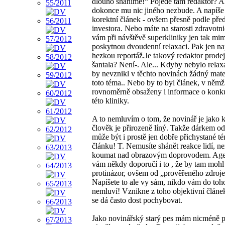
dlouho sháníme!“ Pojede tam redaktor? Ale
dokonce mu nic jiného nezbude. A napíše
korektní článek - ovšem přesně podle pře
investora. Nebo máte na starosti zdravotni
vám při návštěvě superkliniky jen tak mi
poskytnou dvoudenní relaxaci. Pak jen na
hezkou reportáž.Je takový redaktor prode
šantala? Není-. Ale... Kdyby nebylo relaxa
by nevznikl v těchto novinách žádný mate
toto téma.. Nebo by to byl článek, v němž
rovnoměrně obsaženy i informace o konk
této kliniky.
A to nemluvím o tom, že novinář je jako 
člověk je přirozeně líný. Takže dárkem od
může být i prostě jen dobře přichystané t
článku! T. Nemusíte shánět reakce lidí, n
koumat nad obrazovým doprovodem. Age
vám někdy doporučí i to , že by tam mohl 
protinázor, ovšem od „prověřeného zdroje
Napíšete to ale vy sám, nikdo vám do toh
nemluví! Vznikne z toho objektivní člán
se dá často dost pochybovat.
Jako novinářský starý pes mám nicméně p