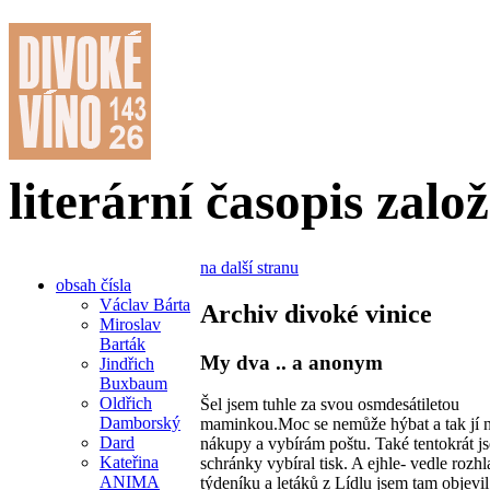
literární časopis zalo
na další stranu
obsah čísla
Václav Bárta
Archiv divoké vinice
Miroslav
Barták
My dva .. a anonym
Jindřich
Buxbaum
Oldřich
Šel jsem tuhle za svou osmdesátiletou
Damborský
maminkou.Moc se nemůže hýbat a tak jí 
Dard
nákupy a vybírám poštu. Také tentokrát js
Kateřina
schránky vybíral tisk. A ejhle- vedle rozh
ANIMA
týdeníku a letáků z Lídlu jsem tam objevi