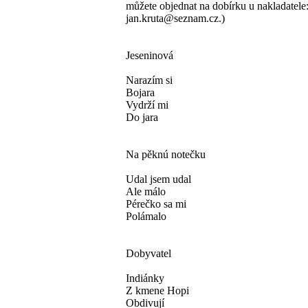
můžete objednat na dobírku u nakladatele
jan.kruta@seznam.cz.)
Jeseninová
Narazím si
Bojara
Vydrží mi
Do jara
Na pěknú notečku
Udal jsem udal
Ale málo
Pérečko sa mi
Polámalo
Dobyvatel
Indiánky
Z kmene Hopi
Obdivují