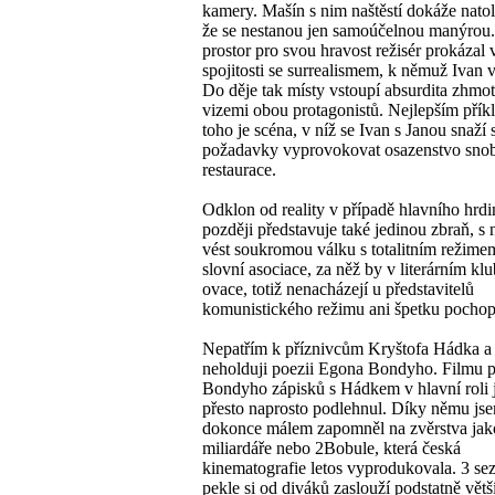
kamery. Mašín s nim naštěstí dokáže natoli
že se nestanou jen samoúčelnou manýrou.
prostor pro svou hravost režisér prokázal 
spojitosti se surrealismem, k němuž Ivan v
Do děje tak místy vstoupí absurdita zhmo
vizemi obou protagonistů. Nejlepším pří
toho je scéna, v níž se Ivan s Janou snaží
požadavky vyprovokovat osazenstvo sno
restaurace.
Odklon od reality v případě hlavního hrd
později představuje také jedinou zbraň, s
vést soukromou válku s totalitním režime
slovní asociace, za něž by v literárním klu
ovace, totiž nenacházejí u představitelů
komunistického režimu ani špetku pochop
Nepatřím k příznivcům Kryštofa Hádka a 
neholduji poezii Egona Bondyho. Filmu 
Bondyho zápisků s Hádkem v hlavní roli 
přesto naprosto podlehnul. Díky němu js
dokonce málem zapomněl na zvěrstva jak
miliardáře nebo 2Bobule, která česká
kinematografie letos vyprodukovala. 3 se
pekle si od diváků zaslouží podstatně větš