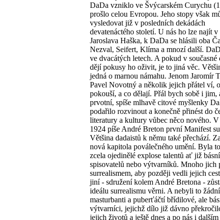
DaDa vzniklo ve Švýcarském Curychu (1
prošlo celou Evropou. Jeho stopy však 
vysledovat již v posledních dekádách
devatenáctého století. U nás ho lze najít v 
Jaroslava Haška, k DaDa se hlásili oba Č
Nezval, Seifert, Klíma a mnozí další. Da
ve dvacátých letech. A pokud v současné 
dějí pokusy ho oživit, je to jiná věc. Větš
jedná o marnou námahu. Jenom Jaromír T
Pavel Novotný a několik jejich přátel ví, 
pokouší, a co dělají. Přál bych sobě i jim,
prvotní, spíše mlhavě citové myšlenky D
podařilo rozvinout a konečně přinést do č
literatury a kultury vůbec něco nového. V
1924 píše André Breton první Manifest su
Většina dadaistů k němu také přechází. Z
nová kapitola poválečného umění. Byla t
zcela ojedinělé explose talentů ať již básn
spisovatelů nebo výtvarníků. Mnoho jich 
surrealismem, aby později vedli jejich ces
jiní - sdružení kolem André Bretona - zůst
ideálu surrealismu věrni. A nebyli to žádní
masturbanti a puberťáčtí břídilové, ale bás
výtvarníci, jejichž dílo již dávno překroči
jejich životů a ještě dnes a po nás i dalším