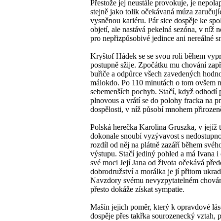
Přestože jej neustále provokuje, je nepola
stejně jako tolik očekávaná múza zaručují
vysněnou kariéru. Pár sice dospěje ke sp
objetí, ale nastává pekelná sezóna, v níž n
pro nepřizpůsobivé jedince ani nereálné s
Kryštof Hádek se se svou roli během vyp
postupně sžije. Zpočátku mu chování zapř
buřiče a odpůrce všech zavedených hodno
málokdo. Po 110 minutách o tom ovšem 
sebemenších pochyb. Stačí, když odhodí p
plnovous a vrátí se do polohy fracka na p
dospělosti, v níž působí mnohem přirozeně
Polská herečka Karolina Gruszka, v jejíž t
dokonale snoubí vyzývavost s nedostupnos
rozdíl od něj na plátně zazáří během svéh
výstupu. Stačí jediný pohled a má Ivana i
své moci Její Jana od života očekává pře
dobrodružství a morálka je jí přitom ukra
Navzdory svému nevyzpytatelném chován
přesto dokáže získat sympatie.
Mašín jejich poměr, který k opravdové lá
dospěje přes takřka sourozenecký vztah, 