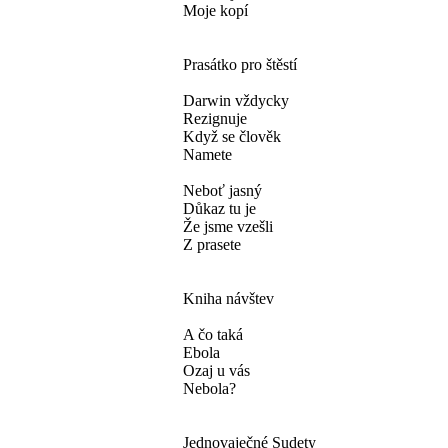
Moje kopí
Prasátko pro štěstí
Darwin vždycky
Rezignuje
Když se člověk
Namete
Neboť jasný
Důkaz tu je
Že jsme vzešli
Z prasete
Kniha návštev
A čo taká
Ebola
Ozaj u vás
Nebola?
Jednovaječné Sudety