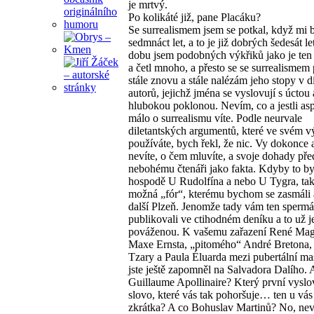
je mrtvý.
Po kolikáté již, pane Placáku?
Se surrealismem jsem se potkal, když mi b
sedmnáct let, a to je již dobrých šedesát le
dobu jsem podobných výkřiků jako je ten 
a četl mnoho, a přesto se se surrealisme
stále znovu a stále nalézám jeho stopy v d
autorů, jejichž jména se vyslovují s úctou 
hlubokou poklonou. Nevím, co a jestli as
málo o surrealismu víte. Podle neurvale
diletantských argumentů, které ve svém v
používáte, bych řekl, že nic. Vy dokonce 
nevíte, o čem mluvíte, a svoje dohady pře
nebohému čtenáři jako fakta. Kdyby to by
hospodě U Rudolfína a nebo U Tygra, tak
možná „fór“, kterému bychom se zasmáli a
další Plzeň. Jenomže tady vám ten spermá
publikovali ve ctihodném deníku a to už j
pováženou. K vašemu zařazení René Magr
Maxe Ernsta, „pitomého“ André Bretona, 
Tzary a Paula Éluarda mezi pubertální ma
jste ještě zapomněl na Salvadora Dalího. 
Guillaume Apollinaire? Který první vyslov
slovo, které vás tak pohoršuje… ten u vás 
zkrátka? A co Bohuslav Martinů? No, nev