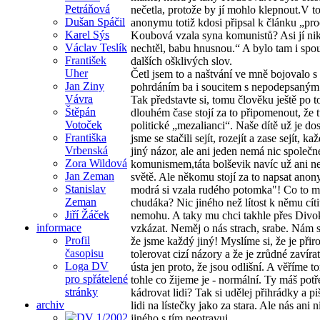
Petráňová
nečetla, protože by jí mohlo klepnout.V 
Dušan Spáčil
anonymu totiž kdosi připsal k článku „proč
Karel Sýs
Koubová vzala syna komunistů? Asi jí nik
Václav Teslík
nechtěl, babu hnusnou.“ A bylo tam i spo
František
dalších ošklivých slov.
Uher
Četl jsem to a naštvání ve mně bojovalo s
Jan Ziny
pohrdáním ba i soucitem s nepodepsaným
Vávra
Tak představte si, tomu člověku ještě po 
Štěpán
dlouhém čase stojí za to připomenout, že 
Votoček
politické „mezalianci“. Naše dítě už je do
Františka
jsme se stačili sejít, rozejít a zase sejít, 
Vrbenská
jiný názor, ale ani jeden nemá nic společn
Zora Wildová
komunismem,táta bolševik navíc už ani ne
Jan Zeman
světě. Ale někomu stojí za to napsat anon
Stanislav
modrá si vzala rudého potomka"! Co to m
Zeman
chudáka? Nic jiného než lítost k němu cíti
Jiří Žáček
nemohu. A taky mu chci takhle přes Divo
informace
vzkázat. Neměj o nás strach, srabe. Nám se
Profil
že jsme každý jiný! Myslíme si, že je přir
časopisu
tolerovat cizí názory a že je zrůdné zavíra
Loga DV
ústa jen proto, že jsou odlišní. A věříme t
pro spřátelené
tohle co žijeme je - normální. Ty máš potř
stránky
kádrovat lidi? Tak si udělej přihrádky a pi
archiv
lidi na lístečky jako za stara. Ale nás ani 
jiného s tím neotravuj.