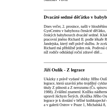
Dvacáté sedmé děťátko v baby
Dnes večer, 2. prosince, našli v hloubětí
GynCentru v babyboxu čtrnácté děťátko, 
českých babyboxech dvacáté sedmé. Kluk
pracovní jméno Richard II. podle lékaře 
Jandejska, který měl právě službu. Je zcel
Richard má přibližně jeden rok. Podivná 
níž rodiče odkládají roční zdravé dítě...
Jiří Oulík - Z legrace
Ukázky z právě vydané sbírky Jiřího Oulí
legrace, která uzavírá jeho trojdílný cykl
tituly Z pilnosti a Z nerozumu (Čs. spisov
1988). Zvláštní znamení: Knížku nádhern
upravil Jáchym Šerých. (Knížka Jiřího Ou
legrace je k dostání v běžné knihkupecké d
a v galerii Ostrov v Praze 1, Michalská 8, 