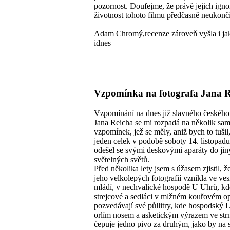
pozornost. Doufejme, že právě jejich igno
životnost tohoto filmu předčasně neukončí
Adam Chromý,recenze zároveň vyšla i ja
idnes
Vzpomínka na fotografa Jana R
Vzpomínání na dnes již slavného českého
Jana Reicha se mi rozpadá na několik sa
vzpomínek, jež se měly, aniž bych to tušil,
jeden celek v podobě soboty 14. listopadu
odešel se svými deskovými aparáty do ji
světelných světů.
Před několika lety jsem s úžasem zjistil, ž
jeho velkolepých fotografií vznikla ve ve
mládí, v nechvalické hospodě U Uhrů, kd
strejcové a sedláci v mlžném kouřovém o
pozvedávají své půllitry, kde hospodský 
orlím nosem a asketickým výrazem ve strn
čepuje jedno pivo za druhým, jako by na 