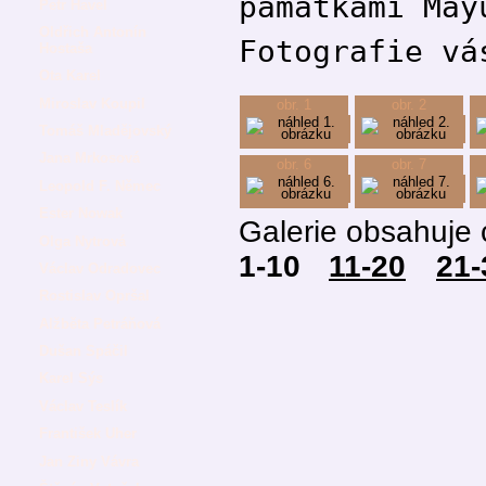
památkami May
Petr Havel
Oldřich Antonín
Fotografie vá
Hostaša
Ota Karel
Miroslav Koupil
obr. 1
obr. 2
Tomáš Mladějovský
Jana Mrkosová
obr. 6
obr. 7
Leopold F. Němec
Ester Nowak
Galerie obsahuje 
Olga Nytrová
1-10
11-20
21-
Václav Odradovec
Rostislav Opršal
Alžběta Petráňová
Dušan Spáčil
Karel Sýs
Václav Teslík
František Uher
Jan Ziny Vávra