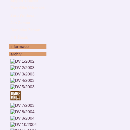
Štěpán Votoček
Františka Vrbenská
Zora Wildová
Jan Zeman
Stanislav Zeman
Jiří Žáček
informace
archiv