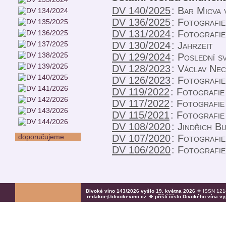
DV 140/2025
:
Bar Micva 
DV 136/2025
:
Fotografie
DV 131/2024
:
Fotografie
DV 130/2024
:
Jahrzeit
DV 129/2024
:
Poslední sv
DV 128/2023
:
Václav Nec
DV 126/2023
:
Fotografie
DV 119/2022
:
Fotografie
DV 117/2022
:
Fotografie
DV 115/2021
:
Fotografie
DV 108/2020
:
Jindřich B
doporučujeme
DV 107/2020
:
Fotografie
DV 106/2020
:
Fotografie
Divoké víno 143/2026 vyšlo 19. května 2026
❖ ISSN 1214
redakce@divokevino.cz
❖
příští číslo Divokého vína v