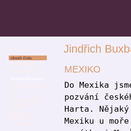
Jindřich Bux
MEXIKO
obsah čísla
Václav Bárta
MEXIKO
Miroslav Barták
Jindřich Buxbaum
Do Mexika jsm
Oldřich Damborský
Dard
pozvání české
Kateřina ANIMA
Dušková
Harta. Nějaký
Vítězslava
Felcmanová
Mexiku u moře
Eva Frantinová