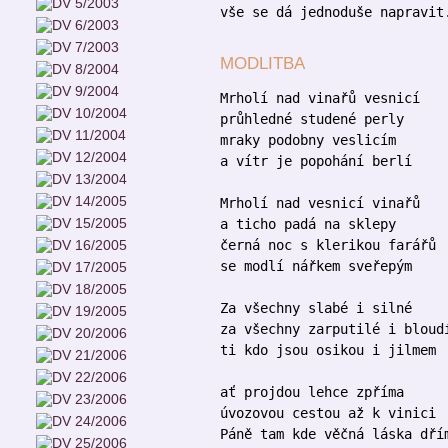
vše se dá jednoduše napravit
MODLITBA
Mrholí nad vinařů vesnicí
průhledné studené perly
mraky podobny veslicím
a vítr je popohání berlí
Mrholí nad vesnicí vinařů
a ticho padá na sklepy
černá noc s klerikou farářů
se modlí nářkem sveřepým
Za všechny slabé i silné
za všechny zarputilé i bloud
ti kdo jsou osikou i jilmem
ať projdou lehce zpříma
úvozovou cestou až k vinici
Páně tam kde věčná láska dří