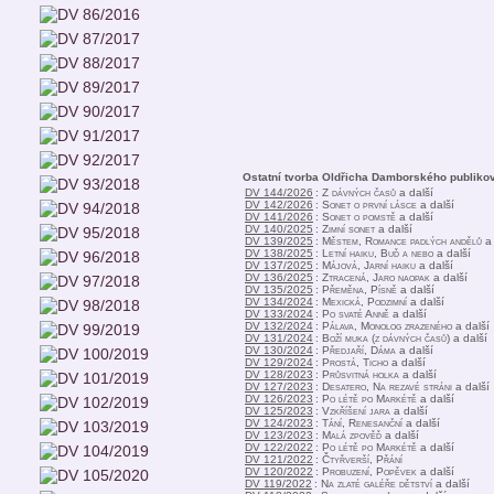
Ostatní tvorba Oldřicha Damborského publiko
DV 144/2026
:
Z dávných časů
a další
DV 142/2026
:
Sonet o první lásce
a další
DV 141/2026
:
Sonet o pomstě
a další
DV 140/2025
:
Zimní sonet
a další
DV 139/2025
:
Městem, Romance padlých andělů
a 
DV 138/2025
:
Letní haiku, Buď a nebo
a další
DV 137/2025
:
Májová, Jarní haiku
a další
DV 136/2025
:
Ztracená, Jaro naopak
a další
DV 135/2025
:
Přeměna, Písně
a další
DV 134/2024
:
Mexická, Podzimní
a další
DV 133/2024
:
Po svaté Anně
a další
DV 132/2024
:
Pálava, Monolog zrazeného
a další
DV 131/2024
:
Boží muka (z dávných časů)
a další
DV 130/2024
:
Předjaří, Dáma
a další
DV 129/2024
:
Prostá, Ticho
a další
DV 128/2023
:
Průsvitná holka
a další
DV 127/2023
:
Desatero, Na rezavé stráni
a další
DV 126/2023
:
Po létě po Markétě
a další
DV 125/2023
:
Vzkříšení jara
a další
DV 124/2023
:
Tání, Renesanční
a další
DV 123/2023
:
Malá zpověď
a další
DV 122/2022
:
Po létě po Markétě
a další
DV 121/2022
:
Čtyřverší, Přání
DV 120/2022
:
Probuzení, Popěvek
a další
DV 119/2022
:
Na zlaté galéře dětství
a další