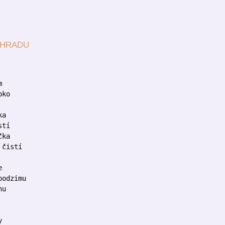
OHRADU
m
oko
ka
stí
čka
 čistí
e
podzimu
nu
y