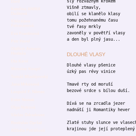
šly rozvážným krokem
Dard
Višně ztmavly,
Kateřina ANIMA
obilí se klanělo klasy
Dušková
tomu požehnanému času
Vítězslava
Felcmanová
tvé řasy mrkly
zavoněly v povětří vlasy
Eva Frantinová
a den byl plný jasu...
Petr Havel
Oldřich Antonín
Hostaša
DLOUHÉ VLASY
Ota Karel
Dlouhé vlasy pšenice
Miroslav Koupil
úzký pas révy vinice
Tomáš Mladějovský
Tmavé rty od moruší
Jana Mrkosová
bezové srdce s bílou duší.
Leopold F. Němec
Ester Nowak
Dívá se na zrcadla jezer
Olga Nytrová
nadnáší ji Romantiky hever
Václav Odradovec
Zlaté stuhy slunce ve vlasec
Rostislav Opršal
krajinou jde její proteplený
Alžběta Petráňová