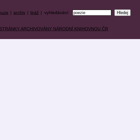
kuze
|
archiv
|
tiráž
| vyhledávání: