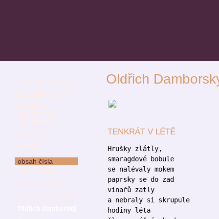
Oldřich Damborsk
TENKRÁT V LÉTĚ
DLOUHÉ VLASY
SONET O
ZAROSTLÉM
VINOHRADU
TENKRÁT V LÉTĚ
MODLITBA
ANDĚL
Hrušky zlátly,
smaragdové bobule
obsah čísla
se nalévaly mokem
Václav Bárta
paprsky se do zad
Miroslav Barták
vinařů zatly
Jindřich Buxbaum
a nebraly si skrupule
Oldřich Damborský
hodiny léta