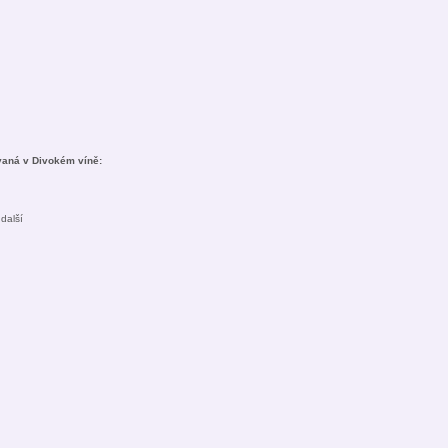
vaná v Divokém víně:
další