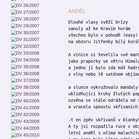
ANDĚL
Dlouhé vlasy svěží brízy
vanuly až ke Kravím horám
všechno bylo v pohodě (easy)
na obzoru Jitřenky bílý korá
A vinice si ševelila své man
jako praporky ve větru Himal
a jedno jí bylo zda máš hadr
z vlny nebo tě saténem objím
a slunce vykružovalo mandaly
uklidňující kruhy žlutých pa
ozvěna se stále odrážela od 
a vracela spoustu skřivaních
-t en zpěv skřivanů v blanky
A ty jsi rozpažila ruce v ob
letní anděl s očima malachit