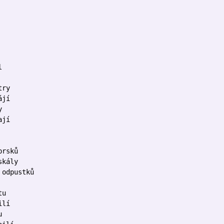
l
try
ájí
y
ají
prsků
skály
 odpustků
tu
ilí
u