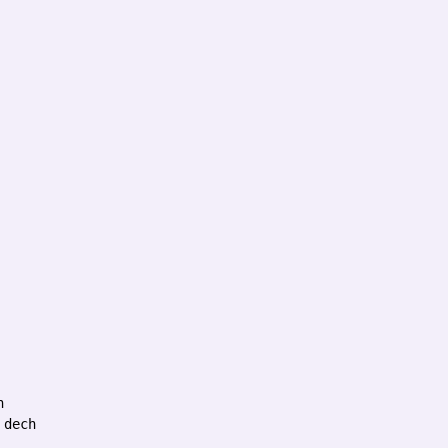
h
 dech