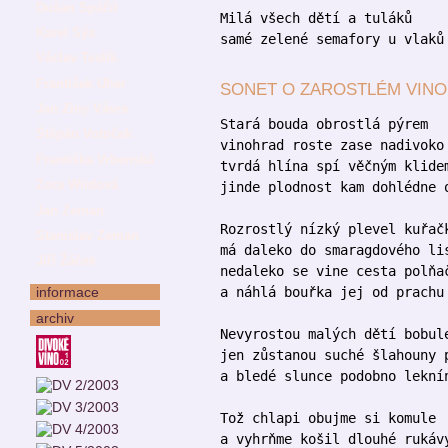
Dušan Spáčil
Milá všech dětí a tuláků
Karel Sýs
samé zelené semafory u vlaků
Václav Teslík
František Uher
SONET O ZAROSTLÉM VIN
Jan Ziny Vávra
Stará bouda obrostlá pýrem
Štěpán Votoček
vinohrad roste zase nadivoko
Františka Vrbenská
tvrdá hlína spí věčným klide
Zora Wildová
jinde plodnost kam dohlédne 
Jan Zeman
Rozrostlý nízký plevel kuřač
Stanislav Zeman
má daleko do smaragdového li
Jiří Žáček
nedaleko se vine cesta polňa
informace
a náhlá bouřka jej od prachu
archiv
Nevyrostou malých dětí bobul
jen zůstanou suché šlahouny 
a bledé slunce podobno lekní
Tož chlapi obujme si komule
a vyhrňme košil dlouhé rukáv