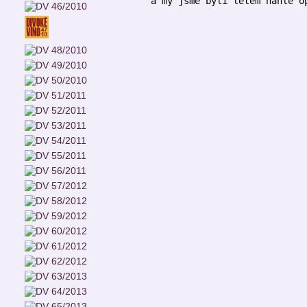
a my jsme byli létem náhle o