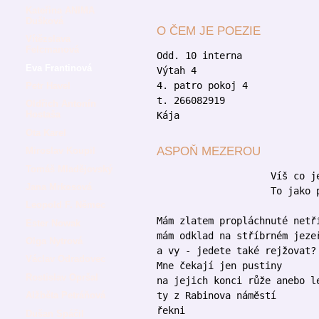
Kateřina ANIMA
Dušková
O ČEM JE POEZIE
Vítězslava
Felcmanová
Odd. 10 interna
Eva Frantinová
Výtah 4
4. patro pokoj 4
Petr Havel
t. 266082919
Oldřich Antonín
Hostaša
Kája
Ota Karel
ASPOŇ MEZEROU
Miroslav Koupil
Tomáš Mladějovský
Víš co je směsn
Jana Mrkosová
To jako popel
Leopold F. Němec
Mám zlatem propláchnuté netř
Ester Nowak
mám odklad na stříbrném jeze
Olga Nytrová
a vy - jedete také rejžovat?
Václav Odradovec
Mne čekají jen pustiny
Rostislav Opršal
na jejich konci růže anebo l
Alžběta Petráňová
ty z Rabinova náměstí
řekni
Dušan Spáčil