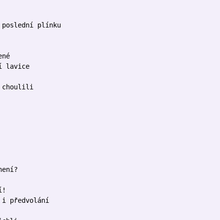
 poslední plínku
ené
í lavice
 choulili
není?
í!
 i předvolání