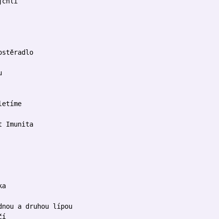
jchli
ostěradlo
u
letíme
t Imunita
ka
dnou a druhou lípou
čí