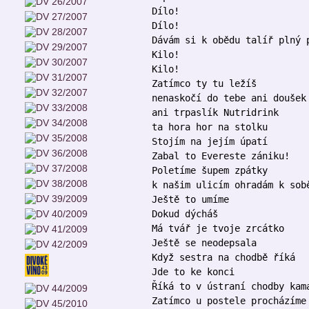
Dílo!
Dílo!
Dávám si k obědu talíř plný 
Kilo!
Kilo!
Zatímco ty tu ležíš
nenaskočí do tebe ani doušek
ani trpaslík Nutridrink
ta hora hor na stolku
Stojím na jejím úpatí
Zabal to Evereste zániku!
Poletíme šupem zpátky
k našim ulicím ohradám k sob
Ještě to umíme
Dokud dýcháš
Má tvář je tvoje zrcátko
Ještě se neodepsala
Když sestra na chodbě říká
Jde to ke konci
Říká to v ústraní chodby kam
Zatímco u postele procházíme