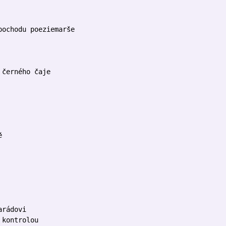
pochodu poeziemarše
 černého čaje
ě
arádovi
 kontrolou