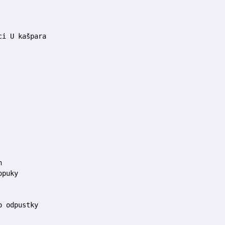
ci U kašpara
h
opuky
o odpustky