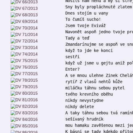
Nosils nám něhu a my si štre
Sny byly propláchnuté zlatem
Dnes stojím u vany
To čumíš sucho!
Jsem tvoje Eviváž
Navonět aspoň jedno tvoje pr
Tady a teď
Zmandarínujme se aspoň ve sn
když to jde ke konci
sestři
když už jsme u gejtu aniž po
Enter?
A se mnou ulehne Zinek Chelá
rytíř Z vlasů nehtů kůže
miláčku táhnu sebou pytel
tvého krevního oběhu
nikdy nevystydne
nikdy delete
A taky táhnu sebou tvá ramín
sešívaný hrudník
mou hamaku zavěšenou mezi je
K básni se tady kdekdo přito