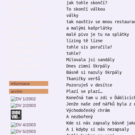
jak tohle skončí?
Karel Sýs
To skončí válkou
Václav Teslík
války
František Uher
tak navštiv se mnou restaura
a malými kašprlátky
Jan Ziny Vávra
malé pivo je tu na splátky
Štěpán Votoček
lízing tě lízne
Františka Vrbenská
tohle sis poručila?
Zora Wildová
tohle?
Jan Zeman
Milovala jsi sandály
Dnes zimní škrpály
Stanislav Zeman
Básně si nazuly škrpály
Jiří Žáček
Tkaničky veršů
informace
Pozoruješ v desítce
archiv
Plazí se plazí…
Konečná tam u zdi v Ďáblicíc
Jenže naše zeď nářků byla z 
Východočeský chrám
A nezbořený
Kde si nás zapsaly básně jak
A i kdyby si nás nezapsaly