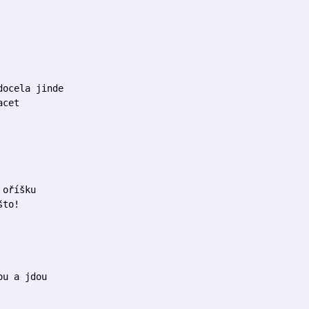
docela jinde
acet
 oříšku
što!
ou a jdou