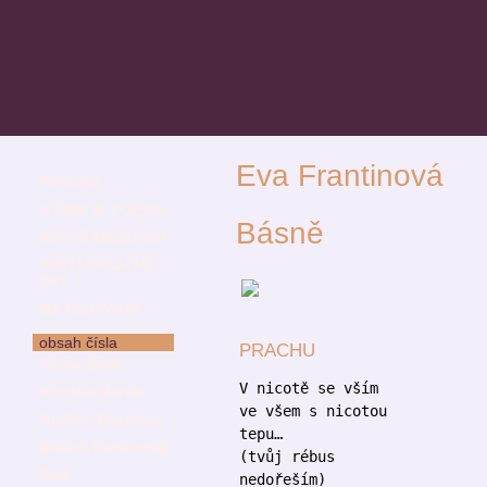
Eva Frantinová
PRACHU
O ČEM JE POEZIE
Básně
ASPOŇ MEZEROU
SVĚTLOPLACHÉ
DNY
MÁ KNIHOVNA
obsah čísla
PRACHU
Václav Bárta
V nicotě se vším
Miroslav Barták
ve všem s nicotou
Jindřich Buxbaum
tepu…
Oldřich Damborský
(tvůj rébus
Dard
nedořeším)