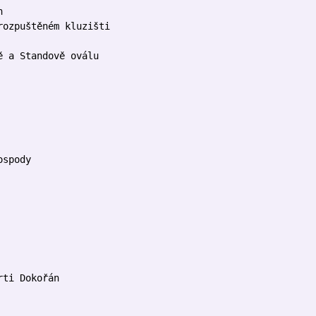
n
rozpuštěném kluzišti
ě a Standově oválu
ospody
rti Dokořán