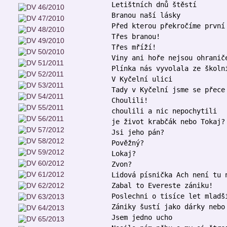
Letištních dnů štěstí
Branou naší lásky
Před kterou překročíme první
Třes branou!
Třes mříží!
Viny ani hoře nejsou ohranič
Plínka nás vyvolala ze školn
V Kyčelní ulici
Tady v Kyčelní jsme se přece
Choulili!
choulili a nic nepochytili
je život krabčák nebo Tokaj?
Jsi jeho pán?
Pověžný?
Lokaj?
Zvon?
Lidová písnička Ach není tu 
Zabal to Evereste zániku!
Poslechni o tisíce let mladš
Zániky šustí jako dárky nebo
Jsem jedno ucho