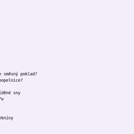
ý poklad?
nice?
íděné sny
ře
ekníny