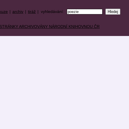
kuze
|
archiv
|
tiráž
| vyhledávání: