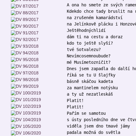
A ona ho smete ze svých rame
Kdekdo chce tady bruslit na 
na zrušeném kamarádství
na Jelínkově plácku i Honzov
Ještěhodnýchlidí
dám ti na cestu a doraz
kdo to ještě slyší?
tvé Sotvalezu?
Nevímcosemnoubude?
mé Musímetozničit?
Dnes jsem zapadla do další h
říká se tu U šlajfky
básně skáčou kadeta
za mantinelem notýsku
a ty už nezatleskáš
Platit!
Platit!
Pařím se samotou
s ústy posledního dne ve čtv
viděla jsem dno tmavé jámy
padala možná do světla