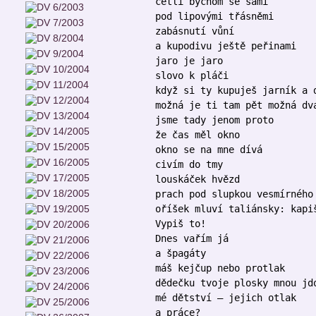
četli bychom se sami
pod lipovými třásněmi
zabásnutí vůní
a kupodivu ještě peřinami
jaro je jaro
slovo k pláči
když si ty kupuješ jarník a 
možná je ti tam pět možná dv
jsme tady jenom proto
že čas měl okno
okno se na mne dívá
civím do tmy
louskáček hvězd
prach pod slupkou vesmírného
oříšek mluví taliánsky: kapi
Vypiš to!
Dnes vařím já
a špagáty
máš kejčup nebo protlak
dědečku tvoje plosky mnou jd
mé dětství – jejich otlak
a práce?