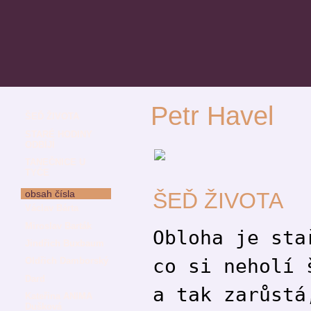
Petr Havel
ŠEĎ ŽIVOTA
STARÉ HODINY
ODBÍJÍ
TANEČNICE U
TYČE
ŠEĎ ŽIVOTA
obsah čísla
Václav Bárta
Miroslav Barták
Obloha je sta
Jindřich Buxbaum
co si neholí 
Oldřich Damborský
Dard
a tak zarůstá
Kateřina ANIMA
Dušková