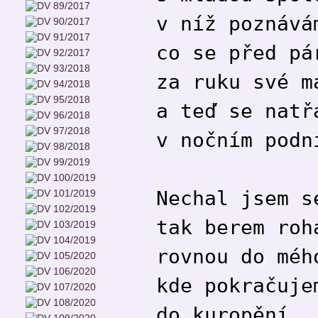
v níž poznává
co se před pá
za ruku své m
a teď se natř
v nočním podn
Nechal jsem s
tak berem roh
rovnou do méh
kde pokračuje
do kuropění