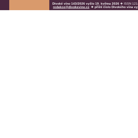
Divoké víno 143/2026 vyšlo 19. května 2026
❖ ISSN 1214
redakce@divokevino.cz
❖
příští číslo Divokého vína v