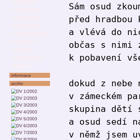
Václav Teslík
Sám osud zkou
František Uher
před hradbou 
Jan Ziny Vávra
Štěpán Votoček
a vlévá do ni
Františka Vrbenská
Zora Wildová
občas s nimi 
Jan Zeman
k pobavení vš
Stanislav Zeman
Jiří Žáček
informace
dokud z nebe 
archiv
v zámeckém pa
skupina dětí 
a osud sedí n
v němž jsem u