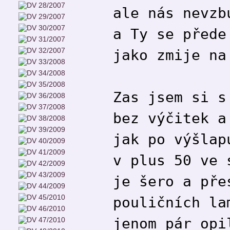
ale nás nevzb
a Ty se přede
jako zmije na
Zas jsem si s
bez výčitek a
jak po výšlap
v plus 50 ve 
je šero a pře
pouličních la
jenom pár opi