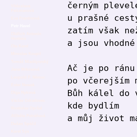
černým plevel
Vítězslava
Felcmanová
u prašné cest
Eva Frantinová
Petr Havel
zatím však ne
Oldřich Antonín
Hostaša
a jsou vhodné
Ota Karel
Miroslav Koupil
Tomáš Mladějovský
Ač je po ránu
Jana Mrkosová
Leopold F. Němec
po včerejším 
Ester Nowak
Bůh kálel do 
Olga Nytrová
Václav Odradovec
kde bydlím
Rostislav Opršal
a můj život m
Alžběta Petráňová
Dušan Spáčil
Karel Sýs