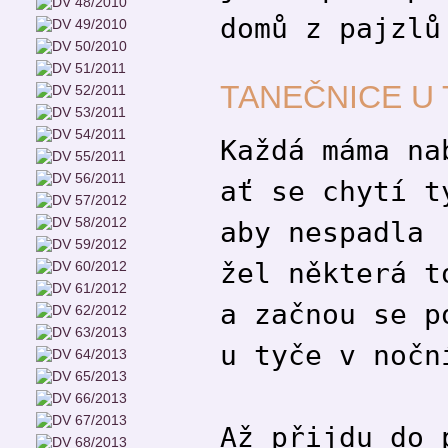
domů z pajzlů
TANEČNICE U
Každá máma na
ať se chytí t
aby nespadla
žel některá t
a začnou se p
u tyče v nočn
Až přijdu do 