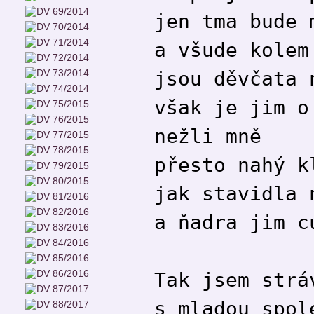
jen tma bude 
a všude kolem
jsou děvčata 
však je jim o
nežli mně
přesto nahý k
jak stavidla 
a ňadra jim c
Tak jsem strá
s mladou spol