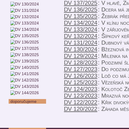
DV 137/2025
:
V hlavě, Z
DV 136/2025
:
Dcera má j
DV 135/2025
:
Žebrák pře
DV 134/2024
:
V klínu noc
DV 133/2024
:
V zářijové
DV 132/2024
:
Šípkový ke
DV 131/2024
:
Dubnový vá
DV 130/2024
:
Bžeznová i
DV 129/2024
:
Milenka na
DV 128/2023
:
Podzimní š
DV 127/2023
:
Do podzimu
DV 126/2023
:
Loď co má j
DV 125/2023
:
Vězeňská n
DV 124/2023
:
Kolotoč Z
DV 123/2023
:
Mrazivá no
doporučujeme
DV 122/2022
:
Křik divoký
DV 120/2022
:
Záhada měs