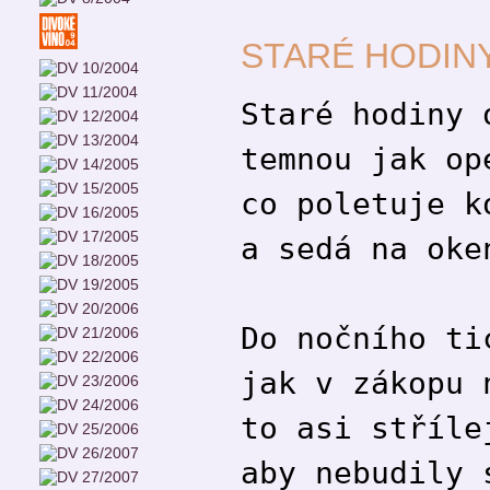
STARÉ HODINY
Staré hodiny 
temnou jak op
co poletuje k
a sedá na oke
Do nočního ti
jak v zákopu 
to asi stříle
aby nebudily 