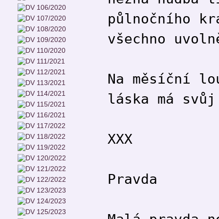
půlnočního kr
všechno uvoln
Na měsíční lo
láska má svůj
XXX
Pravda
Malá pravda n