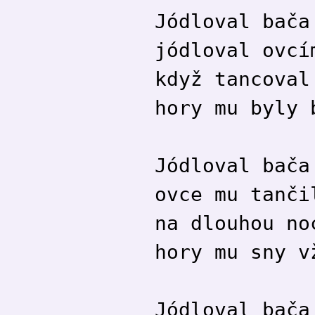
Jódloval bača
jódloval ovcí
když tancoval
hory mu byly 
Jódloval bača
ovce mu tanči
na dlouhou no
hory mu sny v
Jódloval bača