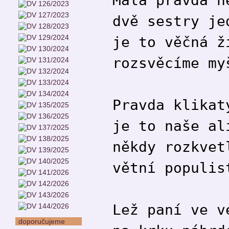
dvě sestry je
je to věčná ž
rozsvěcíme my
Pravda klikat
je to naše al
někdy rozkvet
větní populis
Lež paní ve v
doporučujeme