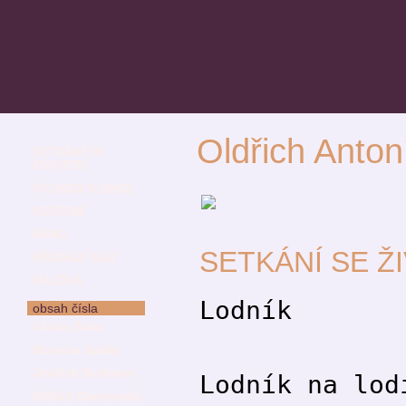
Oldřich Anto
SETKÁNÍ SE
ŽIVOTEM
VÝCHOD SLUNCE
VEČERNÍ
RÁNO
SETKÁNÍ SE Ž
PŘICHÁZÍ MÁJ
MÁJOVÁ
Lodník
obsah čísla
Václav Bárta
Miroslav Barták
Jindřich Buxbaum
Lodník na lod
Oldřich Damborský