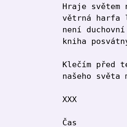
Hraje světem 
větrná harfa 
není duchovní
kniha posvátn
Klečím před t
našeho světa 
XXX
Čas