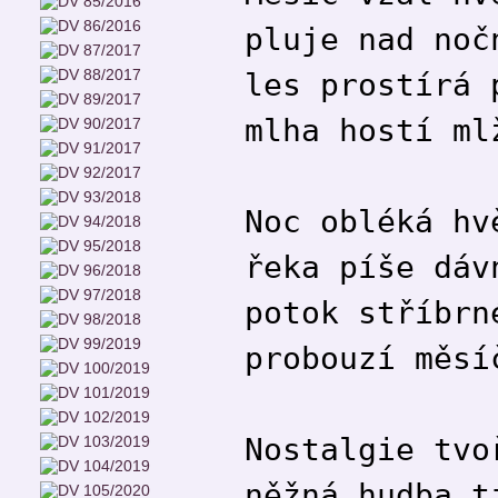
pluje nad noč
les prostírá 
mlha hostí ml
Noc obléká hv
řeka píše dáv
potok stříbrn
probouzí měsí
Nostalgie tvo
něžná hudba t