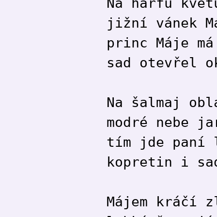
Na harfu květ
jižní vánek M
princ Máje má
sad otevřel o
Na šalmaj obl
modré nebe ja
tím jde paní 
kopretin i sa
Májem kráčí z