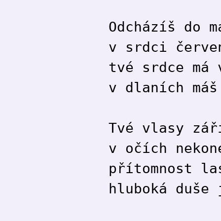
Odcházíš do m
v srdci červe
tvé srdce má 
v dlaních máš
Tvé vlasy zář
v očích nekon
přítomnost la
hluboká duše 