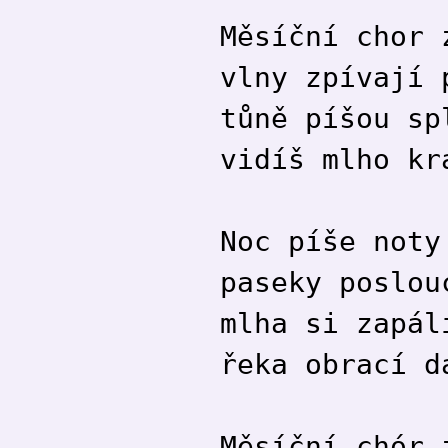
Měsíční chor 
vlny zpívají 
tůně píšou sp
vidíš mlho kr
Noc píše noty
paseky poslou
mlha si zapál
řeka obrací d
Měsíční chór 