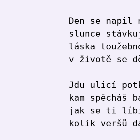
Den se napil 
slunce stávku
láska toužebn
v životě se d
Jdu ulicí pot
kam spěcháš b
jak se ti líb
kolik veršů d