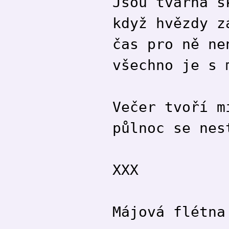
Jsou tvárná s
když hvězdy z
čas pro ně ne
všechno je s 
Večer tvoří m
půlnoc se nes
XXX
Májová flétna