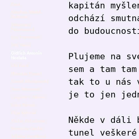
kapitán myšle
Dard
Kateřina ANIMA
odchází smutn
Dušková
Vítězslava
do budoucnost
Felcmanová
Eva Frantinová
Petr Havel
Oldřich Antonín
Plujeme na sv
Hostaša
Ota Karel
sem a tam tam
Miroslav Koupil
tak to u nás 
Tomáš Mladějovský
Jana Mrkosová
je to jen jed
Leopold F. Němec
Ester Nowak
Olga Nytrová
Někde v dáli 
Václav Odradovec
Rostislav Opršal
tunel veškeré
Alžběta Petráňová