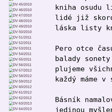
kniha osudu l
lidé již skor
láska listy k
Pero otce čas
balady sonety
plujeme všich
každý máme v 
Básník namalo
jedinou myšle