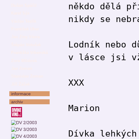
někdo dělá př
Dušan Spáčil
Karel Sýs
nikdy se nebr
Václav Teslík
František Uher
Jan Ziny Vávra
Lodník nebo d
Štěpán Votoček
Františka Vrbenská
v lásce jsi v
Zora Wildová
Jan Zeman
Stanislav Zeman
XXX
Jiří Žáček
informace
archiv
Marion
Dívka lehkých