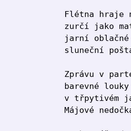
Flétna hraje 
zurčí jako ma
jarní oblačné
sluneční pošt
Zprávu v part
barevné louky
v třpytivém j
Májové nedočk