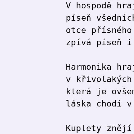
V hospodě hra
píseň všedníc
otce přísného
zpívá píseň i
Harmonika hra
v křivolakých
která je ovše
láska chodí v
Kuplety znějí