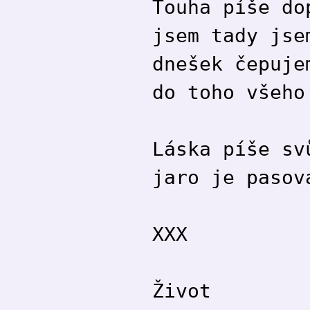
Touha píše do
jsem tady jse
dnešek čepuje
do toho všeho
Láska píše sv
jaro je pasov
XXX
Život