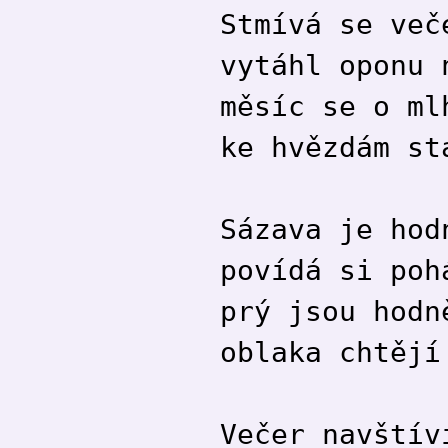
Stmívá se več
vytáhl oponu 
měsíc se o ml
ke hvězdám st
Sázava je hod
povídá si poh
prý jsou hodn
oblaka chtějí
Večer navštív