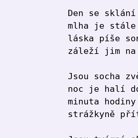
Den se sklání
mlha je stále
láska píše so
záleží jim na
Jsou socha zv
noc je halí d
minuta hodiny
strážkyně pří