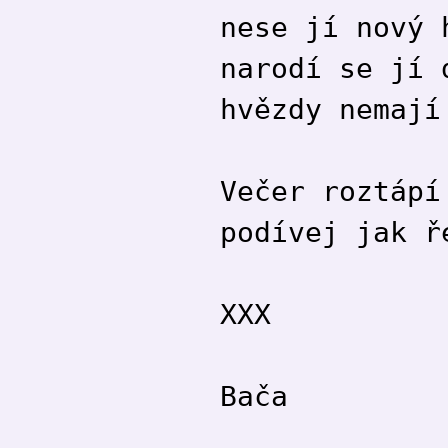
nese jí nový 
narodí se jí 
hvězdy nemají
Večer roztápí
podívej jak ř
XXX
Bača