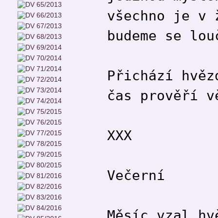
všechno je v 
budeme se lou
Přichází hvěz
čas prověří v
XXX
Večerní
Měsíc vzal hv