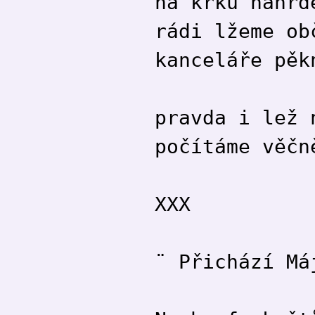
na krku náhrd
rádi lžeme ob
kanceláře pěk
pravda i lež 
počítáme věčn
XXX
¨ Přichází Má