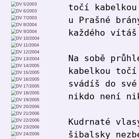
točí kabelkou
u Prašné brán
každého vítáš
Na sobě průhl
kabelkou točí
svádíš do své
nikdo není ni
Kudrnaté vlas
šibalsky nezb