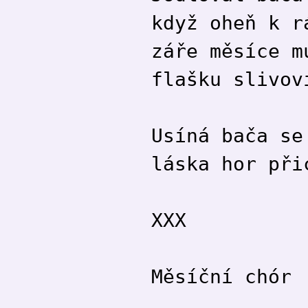
když oheň k r
záře měsíce m
flašku slivov
Usíná bača se
láska hor při
XXX
Měsíční chór