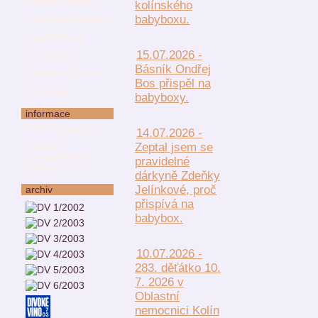
Štěpán Votoček
kolínského
babyboxu.
Františka Vrbenská
Zora Wildová
15.07.2026 -
Jan Zeman
Básník Ondřej
Stanislav Zeman
Bos přispěl na
Jiří Žáček
babyboxy.
informace
Profil časopisu
14.07.2026 -
Zeptal jsem se
Loga DV
pro spřátelené
pravidelné
stránky
dárkyně Zdeňky
Jelínkové, proč
archiv
přispívá na
babybox.
10.07.2026 -
283. děťátko 10.
7. 2026 v
Oblastní
nemocnici Kolín