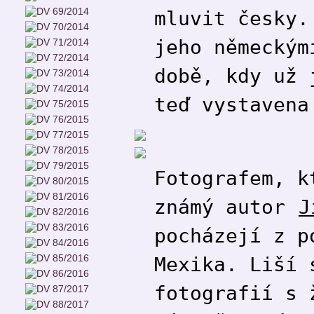
mluvit česky.
jeho německým
době, kdy už 
teď vystavena
Fotografem, k
známý autor
J
pocházejí z p
Mexika. Liší 
fotografií s 