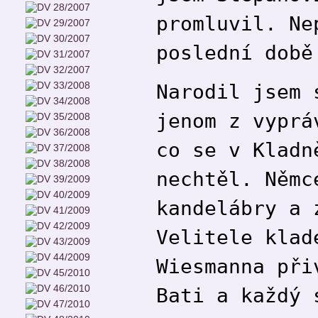
promluvil. Ne
poslední době
Narodil jsem 
jenom z vyprá
co se v Kladn
nechtěl. Němc
kandelábry a 
Velitele klad
Wiesmanna při
Bati a každý 