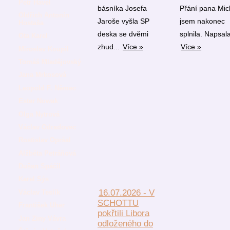
Petr Havel
básníka Josefa
Přání pana Mic
Oldřich Antonín
Jaroše vyšla SP
jsem nakonec
Hostaša
deska se dvěmi
splnila. Napsala
Ota Karel
zhud...
Více »
Více »
Miroslav Koupil
Tomáš Mladějovský
Jana Mrkosová
Leopold F. Němec
Ester Nowak
Olga Nytrová
Václav Odradovec
Rostislav Opršal
Alžběta Petráňová
Dušan Spáčil
Karel Sýs
16.07.2026 - V
Václav Teslík
SCHOTTU
František Uher
pokřtili Libora
Jan Ziny Vávra
odloženého do