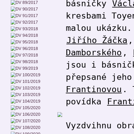
básničky
Václ
kresbami Toye
malou ukázku.
Jiřího Žáčka
Damborského
,
jsou i básni
přepsané jeho
Frantinovou
. 
povídka
Frant
Vyzdvihnu ob