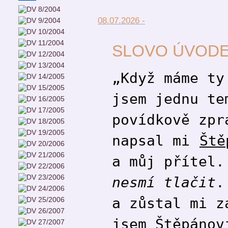
08.07.2026 -
SLOVO ÚVOD
„Když máme ty
jsem jednu te
povídkově zpr
napsal mi
Ště
a můj přítel
nesmí tlačit
.
a zůstal mi z
jsem Štěpánov