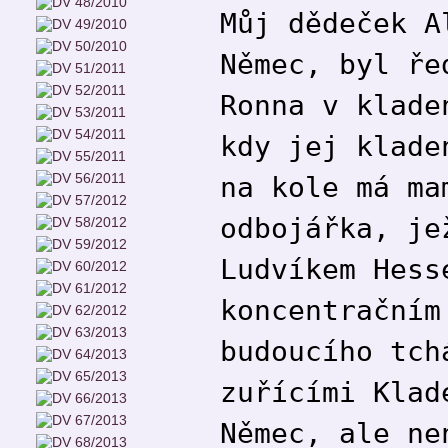
Můj dědeček A
Němec, byl ře
Ronna v klade
kdy jej klade
na kole má ma
odbojářka, je
Ludvíkem Hess
koncentračním
budoucího tch
zuřícími Klad
Němec, ale ne