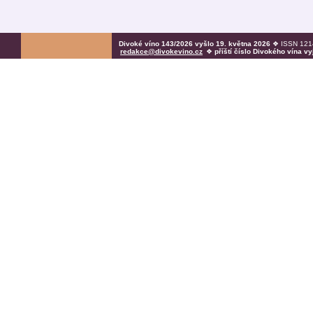
Divoké víno 143/2026 vyšlo 19. května 2026
❖ ISSN 1214
redakce@divokevino.cz
❖
příští číslo Divokého vína v