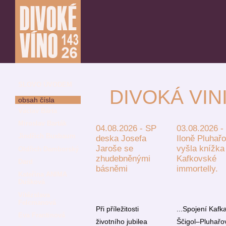
SLOVO ÚVODEM
DIVOKÁ VIN
obsah čísla
Václav Bárta
Miroslav Barták
04.08.2026 - SP
03.08.2026 -
Jindřich Buxbaum
deska Josefa
Iloně Pluhař
Jaroše se
vyšla knížka
Oldřich Damborský
zhudebněnými
Kafkovské
Dard
básněmi
immortelly.
Kateřina ANIMA
Dušková
Vítězslava
Felcmanová
Při příležitosti
...Spojení Kafk
Eva Frantinová
životního jubilea
Ščigol–Pluhařo