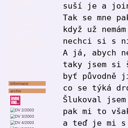
Dušan Spáčil
suší je a joi
Karel Sýs
Tak se mne pa
Václav Teslík
František Uher
když už nemám
Jan Ziny Vávra
Štěpán Votoček
nechci si s n
Františka Vrbenská
A já, abych n
Zora Wildová
Jan Zeman
taky jsem si 
Stanislav Zeman
byť původně j
Jiří Žáček
informace
co se týká dr
archiv
Šlukoval jsem
pak mi to vša
a teď je mi s