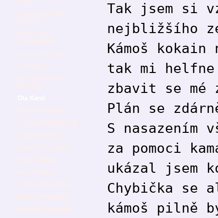
Dard
Tak jsem si v
Kateřina ANIMA
Dušková
nejbližšího z
Vítězslava
Felcmanová
Kámoš kokain 
Eva Frantinová
tak mi helfne
Petr Havel
Oldřich Antonín
zbavit se mé 
Hostaša
Ota Karel
Plán se zdárn
Miroslav Koupil
Tomáš Mladějovský
S nasazením v
Jana Mrkosová
za pomoci kam
Leopold F. Němec
Ester Nowak
ukázal jsem k
Olga Nytrová
Chybička se a
Václav Odradovec
Rostislav Opršal
kámoš pilně b
Alžběta Petráňová