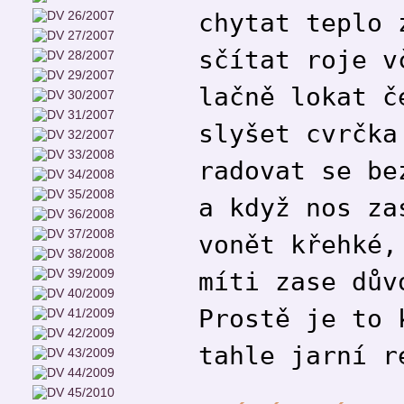
chytat teplo 
sčítat roje v
lačně lokat č
slyšet cvrčka
radovat se be
a když nos za
vonět křehké,
míti zase dův
Prostě je to 
tahle jarní r