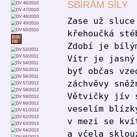
SBÍRÁM SÍLY
Zase už sluce
křehoučká sté
Zdobí je bílý
Vítr je jasný
byť občas vze
záchvěvy sněž
Větvičky jív 
veselím blízk
v mezi se kví
a včela sklou