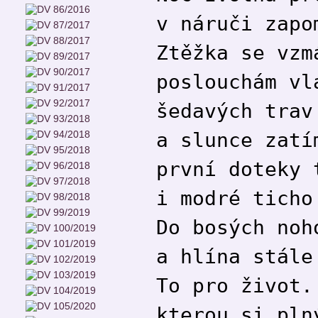
v náruči zapo
Ztěžka se vzm
poslouchám vl
šedavých trav
a slunce zatí
první doteky 
i modré ticho
Do bosých noh
a hlína stále
To pro život.
kterou si pln