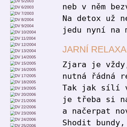
neb v něm bez
Na detox už n
jedu nyní na 
JARNÍ RELAX
Zjara je vždy
nutná řádná r
Tak jak sílí 
je třeba si n
a načerpat no
Shodit bundy,