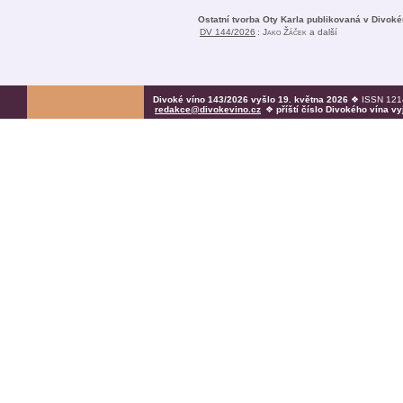
Ostatní tvorba Oty Karla publikovaná v Divoké
DV 144/2026
:
Jako Žáček
a další
Divoké víno 143/2026 vyšlo 19. května 2026
❖ ISSN 1214
redakce@divokevino.cz
❖
příští číslo Divokého vína v