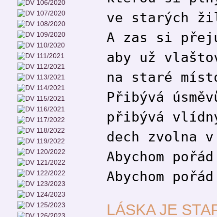
ve starých ži
A zas si přej
aby už vlašto
na staré míst
Přibývá úsměv
přibývá vlídn
dech zvolna v
Abychom pořád
Abychom pořád
LÁSKA JE STA