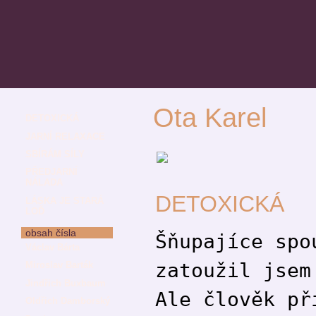
Ota Karel
DETOXICKÁ
JARNÍ RELAXACE
SBÍRÁM SÍLY
PŘEDJARNÍ
NÁLADA
DETOXICKÁ
LÁSKA JE STARÁ
LOĎ
obsah čísla
Šňupajíce spo
Václav Bárta
zatoužil jsem
Miroslav Barták
Jindřich Buxbaum
Ale člověk př
Oldřich Damborský