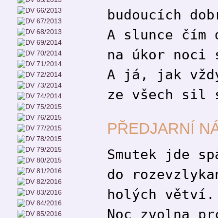
budoucích dob
A slunce čím 
na úkor noci 
A já, jak vžd
ze všech sil 
PŘEDJARNÍ N
Smutek jde sp
do rozevzlyka
holých větví.
Noc zvolna pr