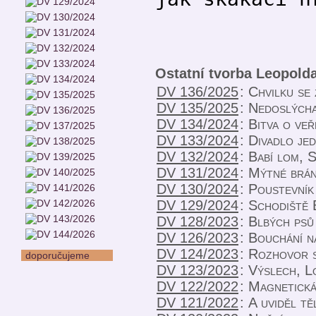
Ostatní tvorba Leopold
DV 136/2025
:
Chvilku se 
DV 135/2025
:
Nedoslýcha
DV 134/2024
:
Bitva o ve
DV 133/2024
:
Divadlo je
DV 132/2024
:
Babí lom, 
DV 131/2024
:
Mýtné brá
DV 130/2024
:
Poustevník
DV 129/2024
:
Schodiště 
DV 128/2023
:
Blbých psů
DV 126/2023
:
Bouchání n
DV 124/2023
:
Rozhovor 
doporučujeme
DV 123/2023
:
Výslech, L
DV 122/2022
:
Magnetická
DV 121/2022
:
A uviděl tě