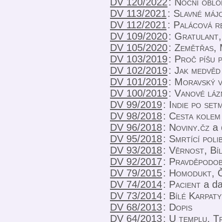
DV 120/2022
:
Noční oblo
DV 113/2021
:
Slavné máj
DV 112/2021
:
Palácová r
DV 109/2020
:
Gratulant,
DV 105/2020
:
Zemětřas, 
DV 103/2019
:
Proč píšu p
DV 102/2019
:
Jak medvěd
DV 101/2019
:
Moravský v
DV 100/2019
:
Vanové láz
DV 99/2019
:
Indie po set
DV 98/2018
:
Cesta kolem
DV 96/2018
:
Noviny.čz
a 
DV 95/2018
:
Smrtící poli
DV 93/2018
:
Věrnost, Bíl
DV 92/2017
:
Pravděpodob
DV 79/2015
:
Homodukt, Č
DV 74/2014
:
Pacient
a da
DV 73/2014
:
Bílé Karpaty
DV 68/2013
:
Dopis
DV 64/2013
:
U templu, T