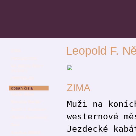
Leopold F. N
ZIMA
PROGNOSTIK
NA BŘEHU ŘEKY
SVITAVY
PROTIKLAD
ZIMA
obsah čísla
Václav Bárta
Muži na koníc
Miroslav Barták
Jindřich Buxbaum
westernové mě
Oldřich Damborský
Dard
Jezdecké kabá
Kateřina ANIMA