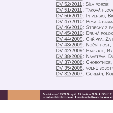
DV 52/2011
:
Síla poezie
DV 51/2011
:
Taková hlou
DV 50/2010
:
In versio, B
DV 47/2010
:
Prsatá barm
DV 46/2010
:
Střechy z pa
DV 45/2010
:
Druhá polok
DV 44/2009
:
Chřipka, Za
DV 43/2009
:
Noční host,
DV 42/2009
:
Hausbót, By
DV 38/2008
:
Návštěva, D
DV 37/2008
:
Chobotnice,
DV 35/2008
:
volné sobot
DV 32/2007
:
Gurmán, Kor
Divoké víno 143/2026 vyšlo 19. května 2026
❖ ISSN 1214
redakce@divokevino.cz
❖
příští číslo Divokého vína v