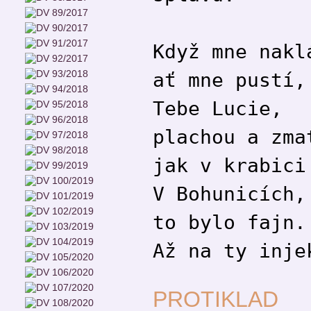
Když mne nakl
ať mne pustí,
Tebe Lucie,
plachou a zma
jak v krabici
V Bohunicích,
to bylo fajn.
Až na ty inje
PROTIKLAD