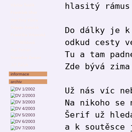
hlasitý rámus
Václav Teslík
František Uher
Jan Ziny Vávra
Do dálky je k
Štěpán Votoček
Františka Vrbenská
odkud cesty v
Zora Wildová
Jan Zeman
Tu a tam padn
Stanislav Zeman
Zde bývá zima
Jiří Žáček
informace
archiv
Už nás víc ne
Na nikoho se 
Šerif už hled
a k soutěsce 