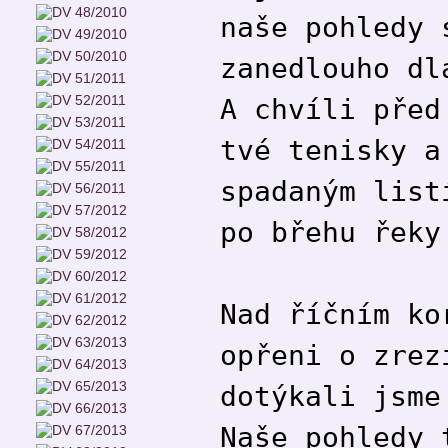
naše pohledy 
zanedlouho dl
A chvíli před
tvé tenisky a
spadaným list
po břehu řeky
Nad říčním ko
opřeni o zrez
dotýkali jsme
Naše pohledy 