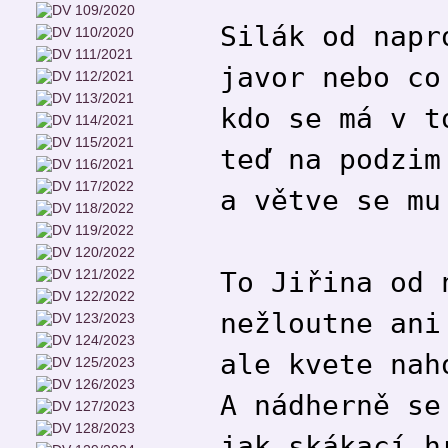
Silák od napr
javor nebo co
kdo se má v t
teď na podzim
a větve se mu
To Jiřina od 
nežloutne ani
ale kvete nah
A nádherně se
jak skákací h