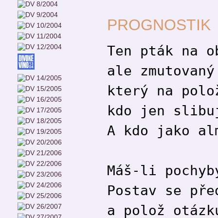
PROGNOSTIK
Ten pták na o
ale zmutovaný
který na polo
kdo jen slibu
A kdo jako al
Máš-li pochyb
Postav se pře
a polož otázk