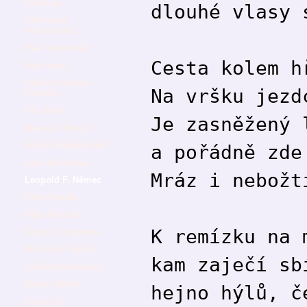
Dušková
dlouhé vlasy 
Vítězslava
Felcmanová
Eva Frantinová
Cesta kolem h
Petr Havel
Oldřich Antonín
Na vršku jezd
Hostaša
Ota Karel
Je zasněžený 
Miroslav Koupil
Tomáš Mladějovský
a pořádně zde
Jana Mrkosová
Mráz i nebožt
Leopold F. Němec
Ester Nowak
Olga Nytrová
K remízku na 
Václav Odradovec
Rostislav Opršal
kam zaječí sb
Alžběta Petráňová
Dušan Spáčil
hejno hýlů, č
Karel Sýs