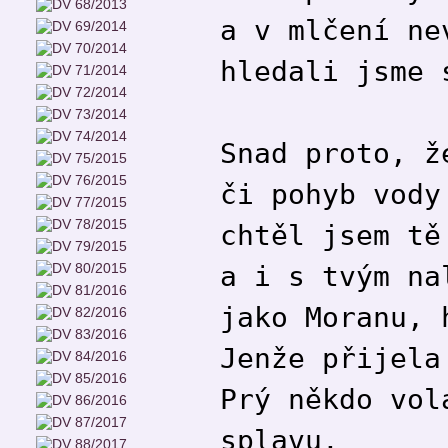
a v mlčení ne
hledali jsme 
Snad proto, ž
či pohyb vody
chtěl jsem tě
a i s tvým na
jako Moranu, 
Jenže přijela
Prý někdo vol
splavu.