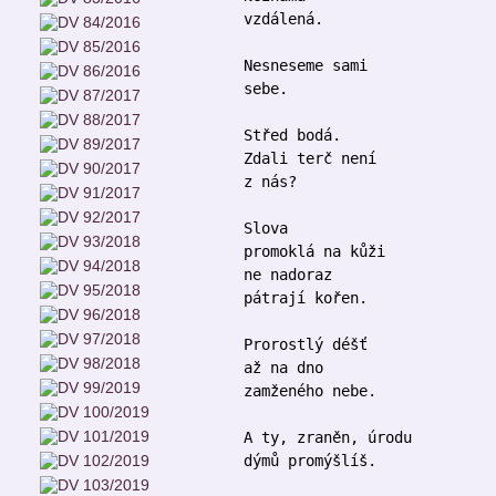
vzdálená.
Nesneseme sami
sebe.
Střed bodá.
Zdali terč není
z nás?
Slova
promoklá na kůži
ne nadoraz
pátrají kořen.
Prorostlý déšť
až na dno
zamženého nebe.
A ty, zraněn, úrodu
dýmů promýšlíš.