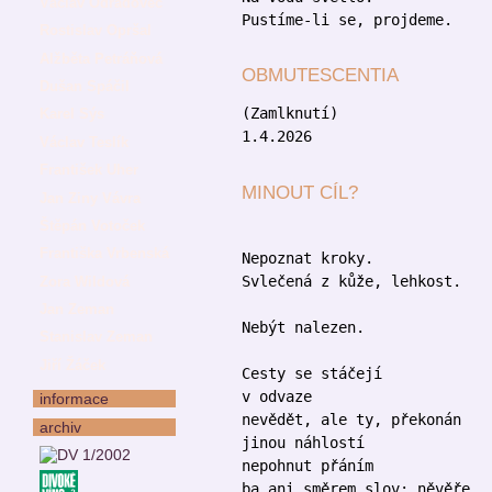
Václav Odradovec
Pustíme-li se, projdeme.
Rostislav Opršal
Alžběta Petráňová
OBMUTESCENTIA
Dušan Spáčil
(Zamlknutí)
Karel Sýs
1.4.2026
Václav Teslík
František Uher
MINOUT CÍL?
Jan Ziny Vávra
Štěpán Votoček
Františka Vrbenská
Nepoznat kroky.
Svlečená z kůže, lehkost.
Zora Wildová
Jan Zeman
Nebýt nalezen.
Stanislav Zeman
Jiří Žáček
Cesty se stáčejí
v odvaze
informace
nevědět, ale ty, překonán
archiv
jinou náhlostí
nepohnut přáním
ba ani směrem slov; něvěře