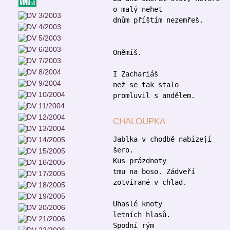
o malý nehet
dnům příštím nezemřeš.
Oněmíš.
I Zachariáš
než se tak stalo
promluvil s andělem.
CHALOUPKA
Jablka v chodbě nabízejí
šero.
Kus prázdnoty
tmu na boso. Zádveří
zotvírané v chlad.
Uhaslé knoty
letních hlasů.
Spodní rým