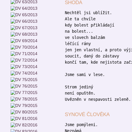
SHODA
Nechtěl jsi ublížit.
Ale ta chvíle
kdy bolest přikládají
na bolest...
ve slovech balzám
léčící rány
jen jen vlastní, a proto výj
soucit, daný do zástavy
končí tam, kde nejistota zač
Jsme sami v lese.
Strom jediný
není opuštěn.
Uvězněn v nespavosti zeleně.
SYNOVÉ ČLOVĚKA
Jsme pomýleni.
Neznámá