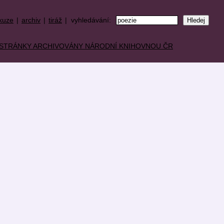
kuze
|
archiv
|
tiráž
| vyhledávání: