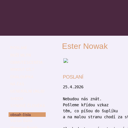
Ester Nowak
POSLANÍ
BOŽÍ MLÝN
OBMUTESCENTIA
MINOUT CÍL?
POSLANÍ
CHALOUPKA
NA ČAS
25.4.2026
GENERÁLNÍ ÚKLID
SHODA
Nebudou nás znát.
Pošleme křídou vzkaz
SYNOVÉ ČLOVĚKA
těm, co píšou do šuplíku
obsah čísla
a na malou stranu chodí za s
Václav Bárta
Miroslav Barták