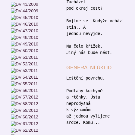
Zacházet
pod okraj cest?
Bojíme se. Kudyže vchází
stín...A
jednou nevyjde.
Na čelo křížek.
Jiný nás bude nést.
GENERÁLNÍ ÚKLID
Leštění povrchu.
Podlahy kuchyně
a rtěnky. Ústa
neprodyšná
k významům
až jednou vylijeme
srdce. Komu...