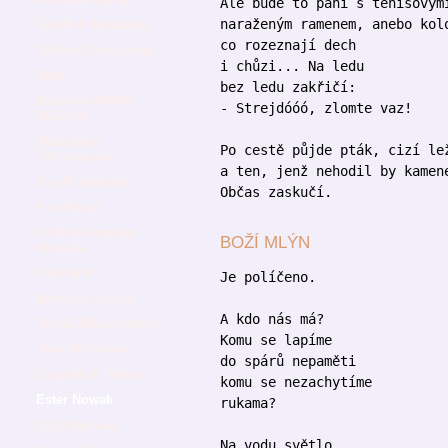
Ale bude to paní s tenisovým
naraženým ramenem, anebo kol
Jindřich Buxbaum
co rozeznají dech
Oldřich Damborský
i chůzi... Na ledu
Dard
bez ledu zakřičí:
Kateřina ANIMA
- Strejdóóó, zlomte vaz!
Dušková
Vítězslava
Po cestě půjde pták, cizí le
Felcmanová
a ten, jenž nehodil by kamen
Eva Frantinová
Občas zaskučí.
Petr Havel
Oldřich Antonín
BOŽÍ MLÝN
Hostaša
Ota Karel
Je políčeno.
Miroslav Koupil
A kdo nás má?
Tomáš Mladějovský
Komu se lapíme
Jana Mrkosová
do spárů nepaměti
Leopold F. Němec
komu se nezachytíme
Ester Nowak
rukama?
Olga Nytrová
Na vodu světlo.