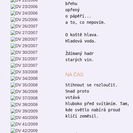
břehu
opřený
o pápěří...
a to, co nepovím.
O koště hlava.
Hladová voda.
Ždímaný hadr
starých vin.
NA ČAS
Stihnout se rozloučit.
Snad proto
vstává
hluboko před svítáním. Tam,
kde světlo nabírá proud
klíčí zeměsil.