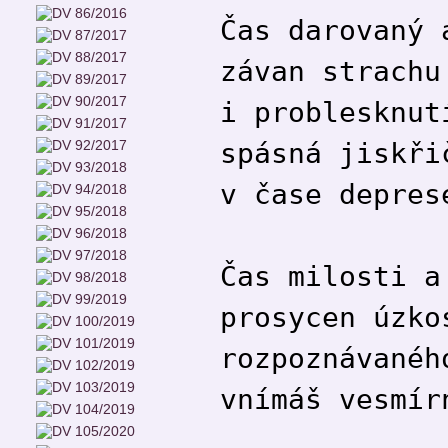
Čas darovaný 
závan strachu
i problesknut
spásná jiskři
v čase depres
Čas milosti a
prosycen úzko
rozpoznávanéh
vnímáš vesmír