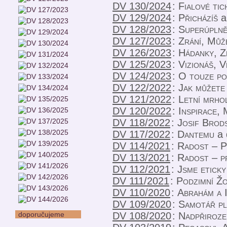
DV 130/2024
:
Fialové tic
DV 129/2024
:
Přicházíš
a
DV 128/2023
:
Superúpln
DV 127/2023
:
Zrání, Můž
DV 126/2023
:
Hádanky, Z
DV 125/2023
:
Vizionáš, V
DV 124/2023
:
O touze po
DV 122/2022
:
Jak můžete
DV 121/2022
:
Letní mrho
DV 120/2022
:
Inspirace,
DV 118/2022
:
Josif Brods
DV 117/2022
:
Dantemu
a 
DV 114/2021
:
Radost – P
DV 113/2021
:
Radost – p
DV 112/2021
:
Jsme eticky
DV 111/2021
:
Podzimní Žo
DV 110/2020
:
Abrahám a 
DV 109/2020
:
Samotář pl
DV 108/2020
:
Nadpřiroze
doporučujeme