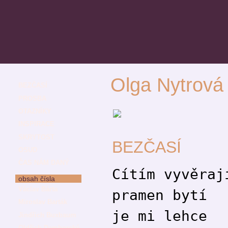
Olga Nytrová
BEZČASÍ
PROSBA
OTAZNÍKY
INSPIRACE
SKRYTOST
BEZČASÍ
OSUD
ČAS NÁM DANÝ
Cítím vyvěraj
obsah čísla
Václav Bárta
pramen bytí
Miroslav Barták
je mi lehce
Jindřich Buxbaum
Oldřich Damborský