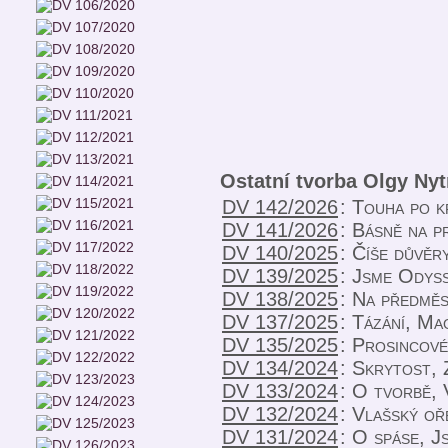
Ostatní tvorba Olgy Ny
DV 142/2026
:
Touha po k
DV 141/2026
:
Básně na p
DV 140/2025
:
Číše důvěr
DV 139/2025
:
Jsme Odys
DV 138/2025
:
Na předměs
DV 137/2025
:
Tázání, Ma
DV 135/2025
:
Prosincové
DV 134/2024
:
Skrytost, 
DV 133/2024
:
O tvorbě, 
DV 132/2024
:
Vlašský oř
DV 131/2024
:
O spáse, Js