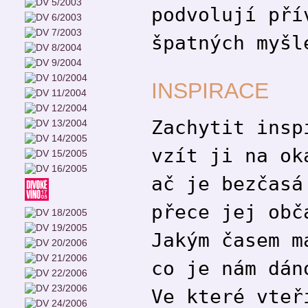
podvolují pří
špatných myšl
INSPIRACE
Zachytit insp
vzít ji na ok
ač je bezčasá
přece jej obč
Jakým časem m
co je nám dán
Ve které vteř