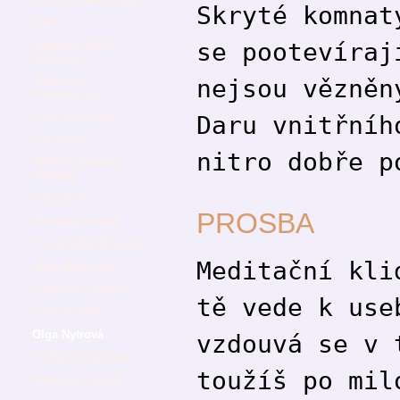
Skryté komnat
Dard
se pootevíraj
Kateřina ANIMA
Dušková
nejsou vězněn
Vítězslava
Felcmanová
Eva Frantinová
Daru vnitřníh
Petr Havel
nitro dobře p
Oldřich Antonín
Hostaša
Ota Karel
PROSBA
Miroslav Koupil
Tomáš Mladějovský
Meditační kli
Jana Mrkosová
Leopold F. Němec
tě vede k use
Ester Nowak
Olga Nytrová
vzdouvá se v 
Václav Odradovec
toužíš po mil
Rostislav Opršal