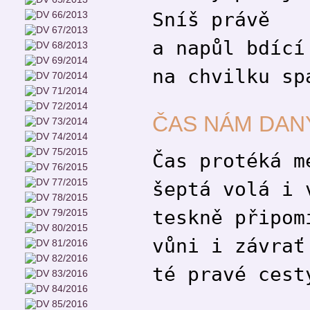
Sníš právě
a napůl bdící
na chvilku sp
ČAS NÁM DAN
Čas protéká m
šeptá volá i 
teskně připom
vůni i závrať
té pravé cest