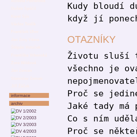
Alžběta Petráňová
Kudy bloudí d
Dušan Spáčil
když jí ponec
Karel Sýs
Václav Teslík
František Uher
OTAZNÍKY
Jan Ziny Vávra
Štěpán Votoček
Životu sluší 
Františka Vrbenská
Zora Wildová
všechno je ov
Jan Zeman
nepojmenovate
Stanislav Zeman
Jiří Žáček
Proč se jedin
informace
archiv
Jaké tady má 
Co s ním uděl
Proč se někte