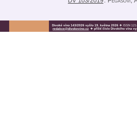
DV 103/2019
:
Pegasovi, 
Divoké víno 143/2026 vyšlo 19. května 2026
❖ ISSN 1214
redakce@divokevino.cz
❖
příští číslo Divokého vína v