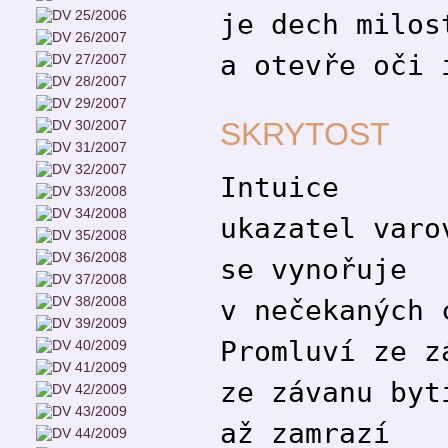
je dech milos
a otevře oči 
SKRYTOST
Intuice
ukazatel varo
se vynořuje
v nečekaných 
Promluví ze z
ze závanu byt
až zamrazí