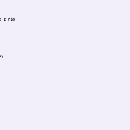
o z nás
ky