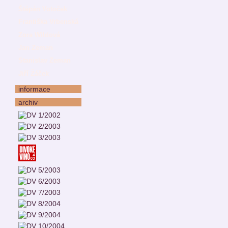
Štěpán Votoček
Františka Vrbenská
Zora Wildová
Jan Zeman
Stanislav Zeman
Jiří Žáček
informace
archiv