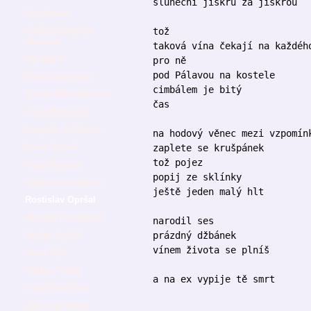
sluneční jiskru za jiskrou
Petr Havel
tož
Oldřich Antonín
Hostaša
taková vína čekají na každéh
Ota Karel
pro ně
pod Pálavou na kostele
Miroslav Koupil
cimbálem je bitý
Tomáš Mladějovský
čas
Jana Mrkosová
Leopold F. Němec
na hodový věnec mezi vzpomín
Ester Nowak
zaplete se krušpánek
tož pojez
Olga Nytrová
popij ze sklínky
Václav Odradovec
ještě jeden malý hlt
Rostislav Opršal
Alžběta Petráňová
narodil ses
prázdný džbánek
Dušan Spáčil
vínem života se plníš
Karel Sýs
Václav Teslík
a na ex vypije tě smrt
František Uher
Jan Ziny Vávra