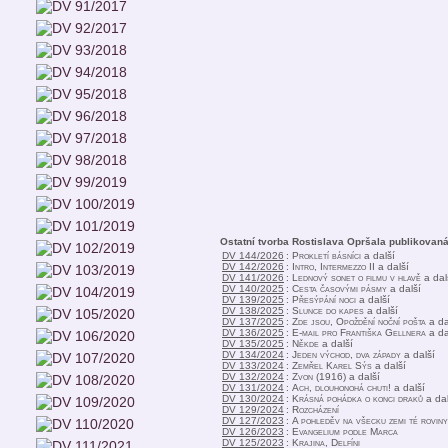
Ostatní tvorba Rostislava Opršala publikovan
DV 144/2026
:
Prokletí básníci
a další
DV 142/2026
:
Intro, Intermezzo II
a další
DV 141/2026
:
Lednový sonet o filmu v hlavě
a dal
DV 140/2025
:
Cesta časovými pásmy
a další
DV 139/2025
:
Přesýpání noci
a další
DV 138/2025
:
Slunce do kapes
a další
DV 137/2025
:
Zde jsou, Opoždění noční pošta
a da
DV 136/2025
:
E-mail pro Františka Gellnera
a da
DV 135/2025
:
Někde
a další
DV 134/2024
:
Jeden východ, dva západy
a další
DV 133/2024
:
Zemřel Karel Sýs
a další
DV 132/2024
:
Zvon (1916)
a další
DV 131/2024
:
Ach, dlouhonohá chuti!
a další
DV 130/2024
:
Krásná pohádka o konci draků
a dal
DV 129/2024
:
Rozcházení
DV 127/2023
:
A pohleděv na všecku zemi té roviny
DV 126/2023
:
Evangelium podle Marca
DV 125/2023
:
Krajina, Delfíni