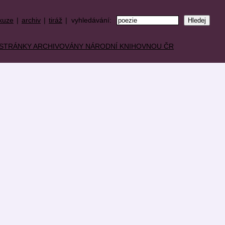
kuze
|
archiv
|
tiráž
| vyhledávání: