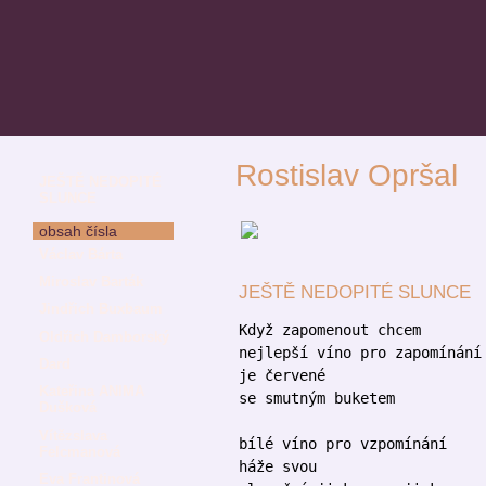
Rostislav Opršal
JEŠTĚ NEDOPITÉ
SLUNCE
obsah čísla
Václav Bárta
Miroslav Barták
JEŠTĚ NEDOPITÉ SLUNCE
Jindřich Buxbaum
Když zapomenout chcem
Oldřich Damborský
nejlepší víno pro zapomínání
Dard
je červené
Kateřina ANIMA
se smutným buketem
Dušková
Vítězslava
bílé víno pro vzpomínání
Felcmanová
háže svou
Eva Frantinová