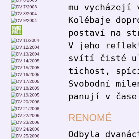
mu vycházejí 
Kolébaje dopr
postaví na st
V jeho reflek
svítí čisté u
tichost, spíc
Svobodní mile
panují v čase
RENOMÉ
Odbyla dvanác