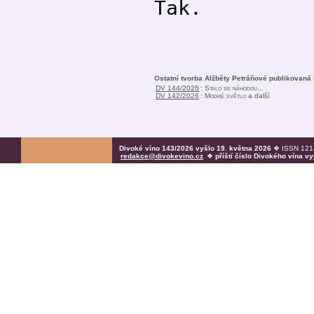
Tak.
Ostatní tvorba Alžběty Petráňové publikovaná
DV 144/2026
:
Stalo se náhodou...
DV 142/2026
:
Modré světlo
a další
Divoké víno 143/2026 vyšlo 19. května 2026
❖ ISSN 1214
redakce@divokevino.cz
❖
příští číslo Divokého vína v