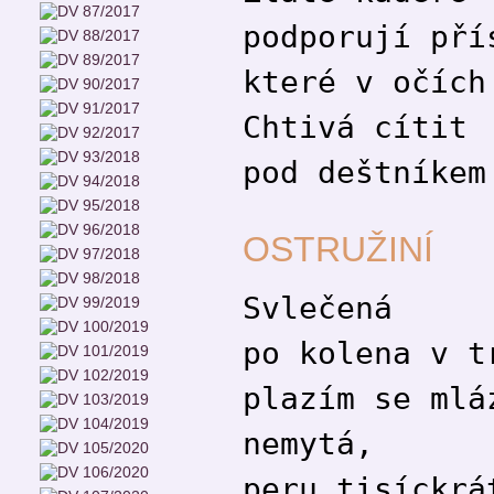
podporují pří
které v očích
Chtivá cítit
pod deštníkem
OSTRUŽINÍ
Svlečená
po kolena v t
plazím se mlá
nemytá,
peru tisíckrá