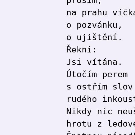
na prahu víčk
o pozvánku,
o ujištění.
Řekni:
Jsi vítána.
Útočím perem
s ostřím slov
rudého inkous
Nikdy nic neu
hrotu z ledov