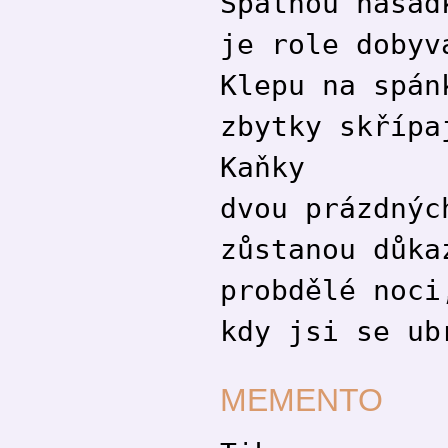
Špatnou násad
je role dobyv
Klepu na spán
zbytky skřípa
Kaňky
dvou prázdnýc
zůstanou důka
probdělé noci
kdy jsi se ub
MEMENTO