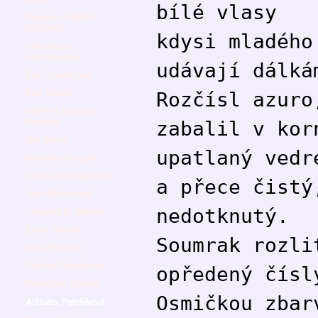
bílé vlasy
Kateřina ANIMA
Dušková
kdysi mladého
Vítězslava
Felcmanová
udávají dálká
Eva Frantinová
Petr Havel
Rozčísl azuro
Oldřich Antonín
Hostaša
zabalil v kor
Ota Karel
upatlaný vedr
Miroslav Koupil
Tomáš Mladějovský
a přece čistý
Jana Mrkosová
nedotknutý.
Leopold F. Němec
Ester Nowak
Soumrak rozli
Olga Nytrová
Václav Odradovec
opředený čísl
Rostislav Opršal
Osmičkou zbar
Alžběta Petráňová