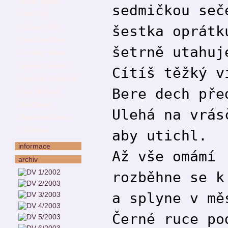
Dušan Spáčil
sedmičkou seč
Karel Sýs
šestka oprátk
Václav Teslík
František Uher
šetrně utahuj
Jan Ziny Vávra
Štěpán Votoček
Cítíš těžký v
Františka Vrbenská
Bere dech pře
Zora Wildová
Jan Zeman
Ulehá na vrás
Stanislav Zeman
Jiří Žáček
aby utichl.
informace
Až vše omámí
archiv
rozběhne se k
a splyne v mě
Černé ruce po