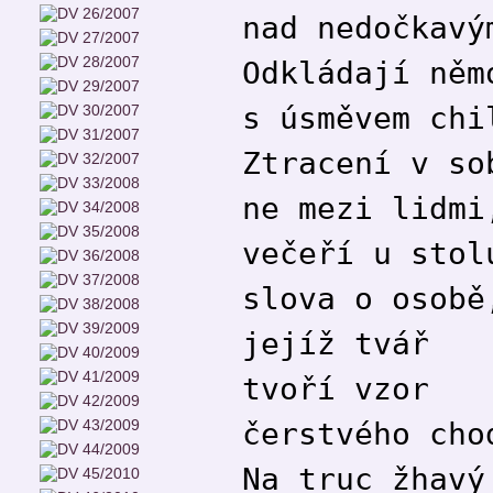
nad nedočkavý
Odkládají něm
s úsměvem chi
Ztracení v so
ne mezi lidmi
večeří u stol
slova o osobě
jejíž tvář
tvoří vzor
čerstvého cho
Na truc žhavý