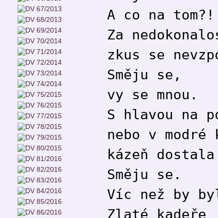
A co na tom?!
Za nedokonalo
zkus se nevzp
Směju se,
vy se mnou.
S hlavou na p
nebo v modré 
kázeň dostala
Směju se.
Víc než by by
Zlaté kadeře