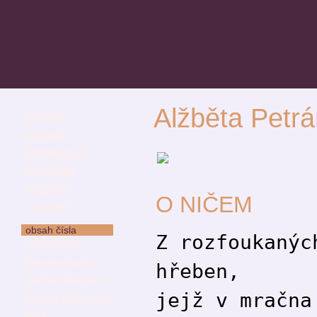
Alžběta Petr
O NIČEM
RENOMÉ
INTERMEZZO
OSTRUŽINÍ
NE(J)SPÍŠ
O NIČEM
MEMENTO
obsah čísla
Z rozfoukanýc
Václav Bárta
Miroslav Barták
hřeben,
Jindřich Buxbaum
jejž v mračna
Oldřich Damborský
Dard