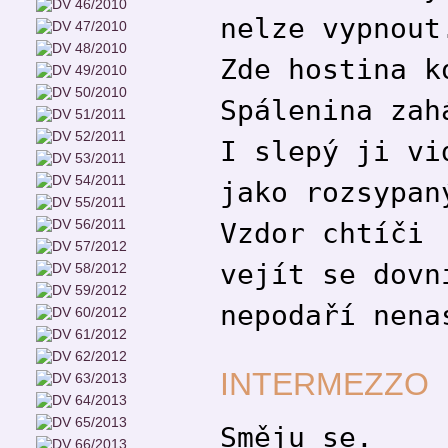
nelze vypnout
Zde hostina k
Spálenina zah
I slepý ji vi
jako rozsypan
Vzdor chtíči
vejít se dovn
nepodaří nena
INTERMEZZO
Směju se.