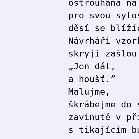
ostrouhaná na
pro svou syto
děsí se blíží
Návrháři vzor
skryjí zašlou
„Jen dál,
a houšť.”
Malujme,
škrábejme do 
zavinuté v př
s tikajícím b