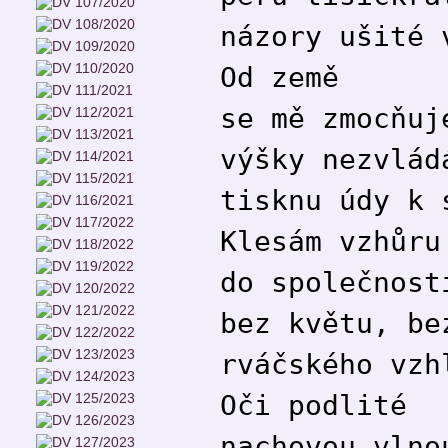
názory ušité 
Od země
se mě zmocňuj
výšky nezvlád
tisknu údy k 
Klesám vzhůru
do společnost
bez květu, be
rváčského vzh
Oči podlité
nachovou vlno