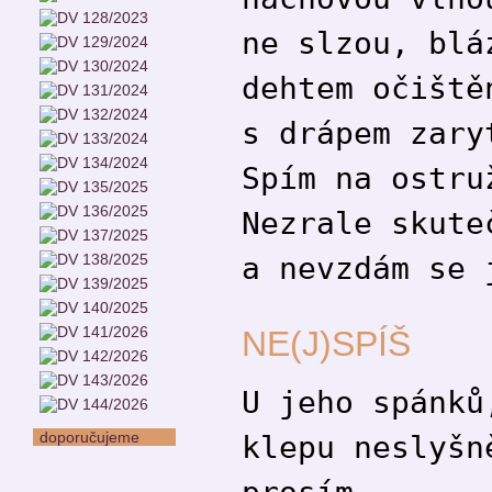
ne slzou, blá
dehtem očiště
s drápem zary
Spím na ostru
Nezrale skute
a nevzdám se 
NE(J)SPÍŠ
U jeho spánků
doporučujeme
klepu neslyšn
prosím,