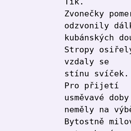
Tik.
Zvonečky pome
odzvonily dál
kubánských do
Stropy osiřel
vzdaly se
stínu svíček.
Pro přijetí
usměvavé doby
neměly na výb
Bytostně milo