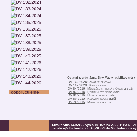
Ostatní tvorba Jana Ziny Vávry publikovaná v
DV 142/2026
:
Život je epigram
DV 107/2020
:
Kapky deště
DV 84/2016
:
Městečko s prošlým časem
a další
doporučujeme
DV 83/2016
:
Přitiskni své tělo
a další
DV 82/2016
:
Úvaha o bohu
a další
DV 80/2015
:
Kolovrat noci
a další
DV 76/2015
:
Mlžná víla
a další
Divoké víno 143/2026 vyšlo 19. května 2026
❖ ISSN 1214
redakce@divokevino.cz
❖
příští číslo Divokého vína v