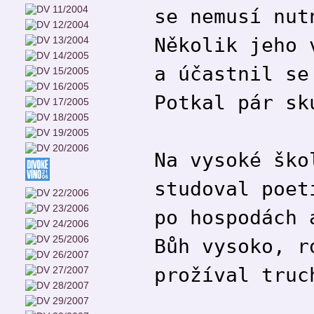
se nemusí nut
Několik jeho 
a účastnil se
Potkal pár sk
Na vysoké ško
studoval poet
po hospodách 
Bůh vysoko, r
prožíval truc