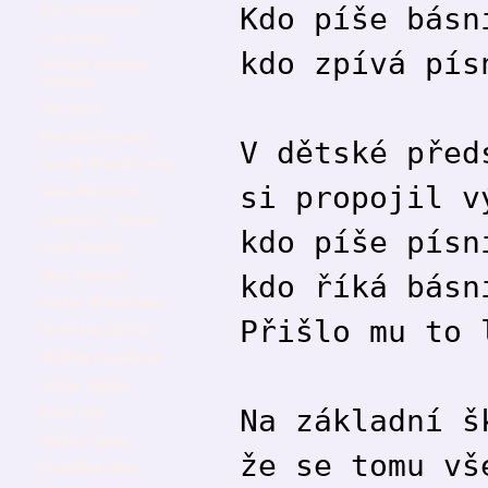
Kdo píše básn
Eva Frantinová
Petr Havel
kdo zpívá pís
Oldřich Antonín
Hostaša
Ota Karel
Miroslav Koupil
V dětské před
Tomáš Mladějovský
si propojil v
Jana Mrkosová
Leopold F. Němec
kdo píše písn
Ester Nowak
Olga Nytrová
kdo říká básn
Václav Odradovec
Přišlo mu to 
Rostislav Opršal
Alžběta Petráňová
Dušan Spáčil
Na základní š
Karel Sýs
Václav Teslík
že se tomu vš
František Uher