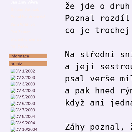
Jan Ziny Vávra
že jde o druh
Štěpán Votoček
Poznal rozdíl
Františka Vrbenská
Zora Wildová
co je trochej
Jan Zeman
Stanislav Zeman
Jiří Žáček
Na střední sn
informace
archiv
a její sestro
psal verše mi
a pak hned rý
když ani jedn
Záhy poznal, 