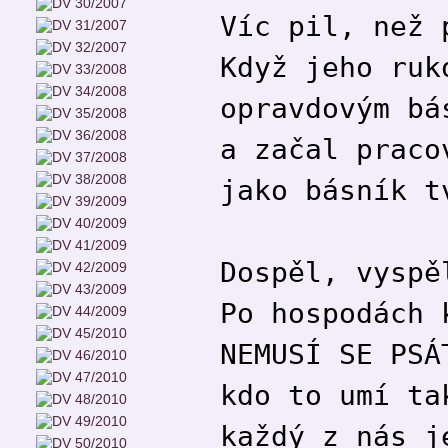
Víc pil, než 
Když jeho ruk
opravdovým bá
a začal praco
jako básník t
Dospěl, vyspě
Po hospodách 
NEMUSÍ SE PSÁ
kdo to umí ta
každý z nás j