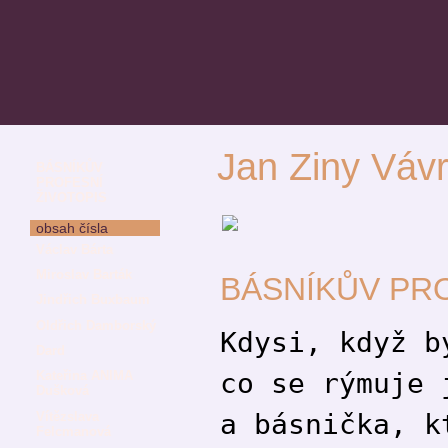
Jan Ziny Váv
BÁSNÍKŮV
PROFESNÍ
ŽIVOTOPIS
obsah čísla
Václav Bárta
Miroslav Barták
BÁSNÍKŮV PRO
Jindřich Buxbaum
Oldřich Damborský
Kdysi, když b
Dard
co se rýmuje 
Kateřina ANIMA
Dušková
a básnička, k
Vítězslava
Felcmanová