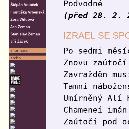
Podvodné
Štěpán Votoček
Františka Vrbenská
(před 28. 2. 
Zora Wildová
Jan Zeman
IZRAEL SE SP
Stanislav Zeman
Jiří Žáček
Po sedmi měsí
informace
archiv
Znovu zaútočí
Zavražděn mus
Tamní nábožen
Umírněný Alí 
Chameneí imán
Zaútočí pod o