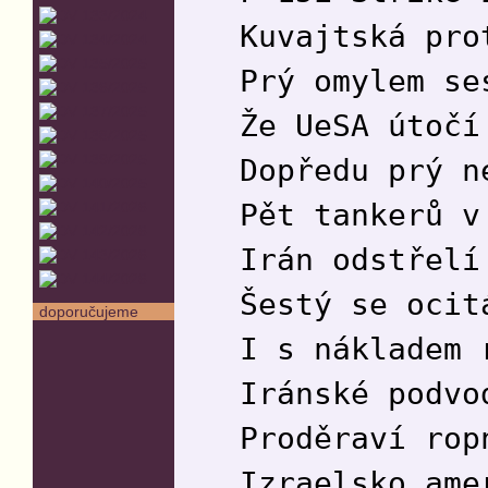
Kuvajtská pro
Prý omylem se
Že UeSA útočí
Dopředu prý n
Pět tankerů v
Irán odstřelí
Šestý se ocit
doporučujeme
I s nákladem 
Iránské podvo
Proděraví rop
Izraelsko ame