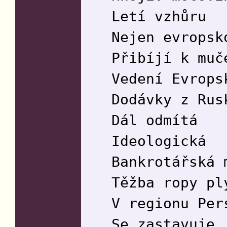
Letí vzhůru
Nejen evropsk
Přibíjí k muč
Vedení Evrops
Dodávky z Rus
Dál odmítá
Ideologická
Bankrotářská 
Těžba ropy pl
V regionu Per
Se zastavuje