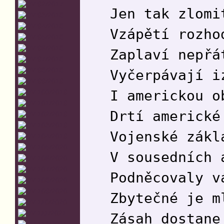
Jen tak zlomi
Vzápětí rozho
Zaplaví nepřá
Vyčerpávají i
I americkou o
Drtí americké
Vojenské zákl
V sousedních 
Podněcovaly v
Zbytečné je m
Zásah dostane