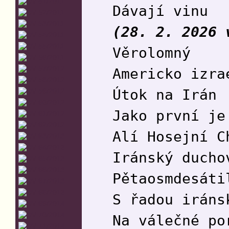
Dávají vinu
(28. 2. 2026 
Věrolomný
Americko izra
Útok na Irán
Jako první je
Alí Hosejní C
Iránský ducho
Pětaosmdesáti
S řadou iráns
Na válečné po