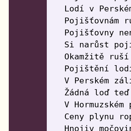
Lodí v Perské
Pojišťovnám r
Pojišťovny ne
Si narůst poj
Okamžitě ruší
Pojištění lod
V Perském zál
Žádná loď teď
V Hormuzském 
Ceny plynu ro
Hnojiv močovi