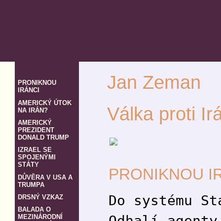
Jan Zeman
PRONIKNOU
IRÁNCI
AMERICKÝ ÚTOK
Válka proti Ir
NA IRÁN?
AMERICKÝ
PREZIDENT
DONALD TRUMP
IZRAEL SE
SPOJENÝMI
STÁTY
PRONIKNOU I
DŮVĚRA V USA A
TRUMPA
Do systému St
DRSNÝ VZKAZ
BALADA O
Odhalí agenty
MEZINÁRODNÍ