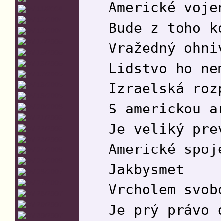
Americké voje
Bude z toho k
Vražedný ohni
Lidstvo ho ne
Izraelská roz
S americkou a
Je veliký pre
Americké spoj
Jakbysmet
Vrcholem svob
Je prý právo 