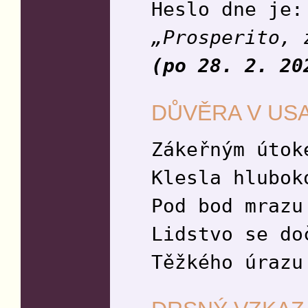
Heslo dne je:
„Prosperito, 
(po 28. 2. 20
DŮVĚRA V USA
Zákeřným útok
Klesla hlubok
Pod bod mrazu
Lidstvo se do
Těžkého úrazu