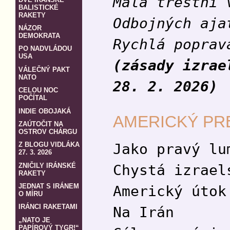
Malá trestní 
BALISTICKÉ
RAKETY
Odbojných aja
NÁZOR
DEMOKRATA
Rychlá poprav
PO NADVLÁDOU
USA
(zásady izrae
VÁLEČNÝ PAKT
NATO
28. 2. 2026)
CELOU NOC
POČÍTAL
INDIE OBOJAKÁ
AMERICKÝ PR
ZAÚTOČIT NA
OSTROV CHÁRGU
Jako pravý lu
Z BLOGU VIDLÁKA
27. 3. 2026
ZNIČILY IRÁNSKÉ
Chystá izrael
RAKETY
JEDNAT S IRÁNEM
Americký útok
O MÍRU
IRÁNCI RAKETAMI
Na Irán
„NATO JE
PAPÍROVÝ TYGR!“