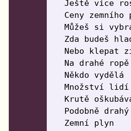
Ještě více ro
Ceny zemního 
Můžeš si vybr
Zda budeš hla
Nebo klepat z
Na drahé ropě
Někdo vydělá
Množství lidí
Krutě oškubáv
Podobně drahý
Zemní plyn