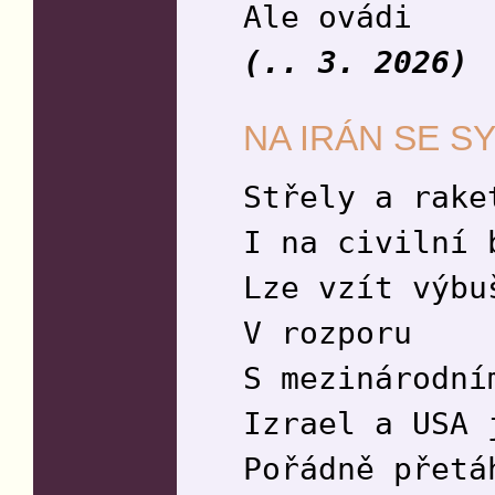
Ale ovádi
(.. 3. 2026)
NA IRÁN SE S
Střely a rake
I na civilní 
Lze vzít výbu
V rozporu
S mezinárodní
Izrael a USA 
Pořádně přetá