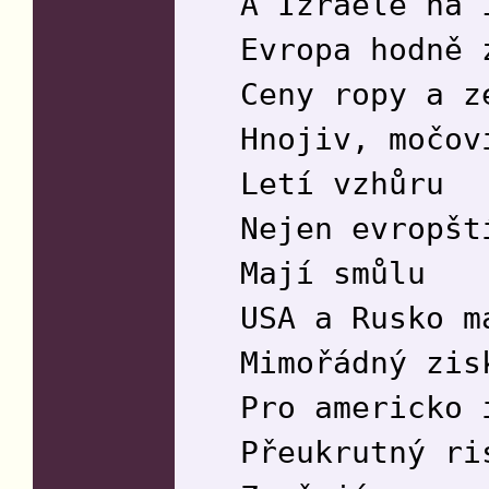
A Izraele na 
Evropa hodně 
Ceny ropy a z
Hnojiv, močov
Letí vzhůru
Nejen evropšt
Mají smůlu
USA a Rusko m
Mimořádný zis
Pro americko 
Přeukrutný ri