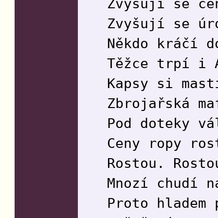
Zvyšují se ce
Zvyšují se úr
Někdo kráčí d
Těžce trpí i 
Kapsy si mast
Zbrojařská ma
Pod doteky vá
Ceny ropy ros
Rostou. Rosto
Mnozí chudí n
Proto hladem 