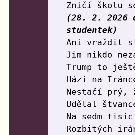
Zničí školu s
(28. 2. 2026 
studentek)
Ani vraždit s
Jim nikdo nez
Trump to ješt
Hází na Iránc
Nestačí prý, 
Udělal štvanc
Na sedm tisíc
Rozbitých irá