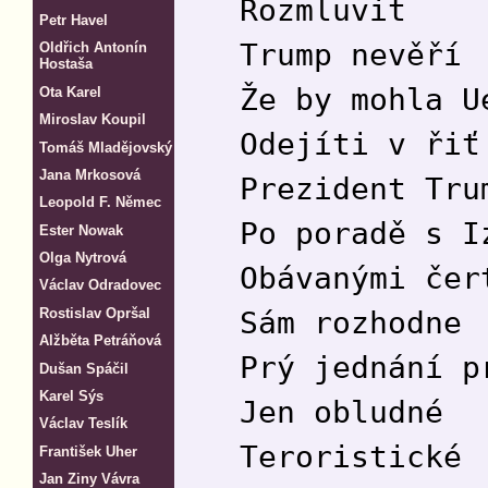
Rozmluvit
Petr Havel
Trump nevěří
Oldřich Antonín
Hostaša
Že by mohla U
Ota Karel
Miroslav Koupil
Odejíti v řiť
Tomáš Mladějovský
Jana Mrkosová
Prezident Tru
Leopold F. Němec
Po poradě s I
Ester Nowak
Olga Nytrová
Obávanými čer
Václav Odradovec
Rostislav Opršal
Sám rozhodne
Alžběta Petráňová
Prý jednání p
Dušan Spáčil
Karel Sýs
Jen obludné
Václav Teslík
Teroristické
František Uher
Jan Ziny Vávra