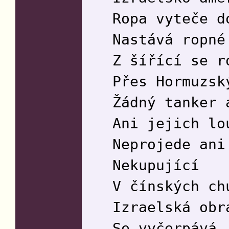
Ropa vyteče d
Nastává ropné
Z šířící se r
Přes Hormuzsk
Žádný tanker 
Ani jejich lo
Neprojede ani
Nekupující
V čínských ch
Izraelská obr
Se vyčerpává