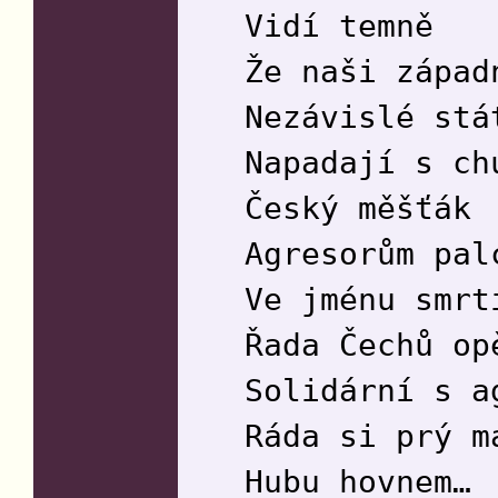
Vidí temně
Že naši západ
Nezávislé stá
Napadají s ch
Český měšťák
Agresorům pal
Ve jménu smrt
Řada Čechů op
Solidární s a
Ráda si prý m
Hubu hovnem…