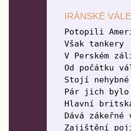
IRÁNSKÉ VÁL
Potopili Amer
Však tankery
V Perském zál
Od počátku vá
Stojí nehybné
Pár jich bylo
Hlavní britsk
Dává zákeřné 
Zajištění poj