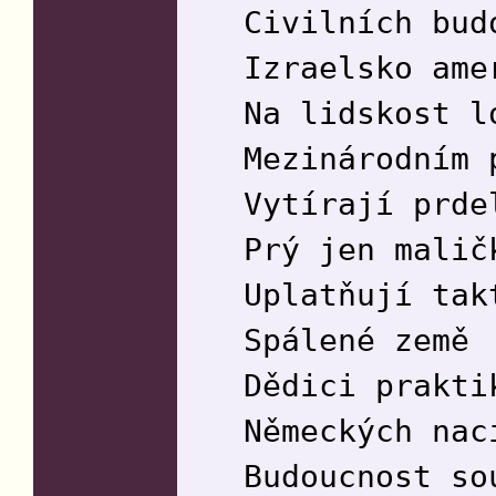
Civilních bud
Izraelsko ame
Na lidskost l
Mezinárodním 
Vytírají prde
Prý jen malič
Uplatňují tak
Spálené země
Dědici prakti
Německých nac
Budoucnost so