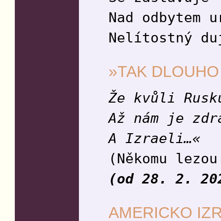
Nad odbytem u
Nelítostný du
»TAK DLOUHO 
Že kvůli Rusk
Až nám je zdr
A Izraeli…«
(Někomu lezou
(od 28. 2. 20
AMERICKO IZ