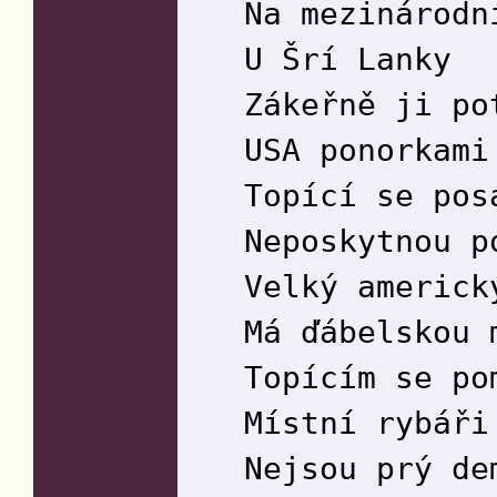
Na mezinárodn
U Šrí Lanky
Zákeřně ji po
USA ponorkami
Topící se pos
Neposkytnou p
Velký americk
Má ďábelskou 
Topícím se po
Místní rybáři
Nejsou prý de