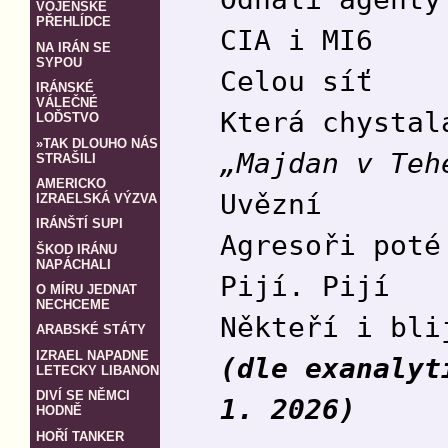
VOJENSKÉ
PŘEHLÍDCE
CIA i MI6
NA IRÁN SE
SYPOU
Celou síť
IRÁNSKÉ
VÁLEČNÉ
Která chystal
LOĎSTVO
»TAK DLOUHO NÁS
„Majdan v Teh
STRAŠILI
AMERICKO
Uvězní
IZRAELSKÁ VÝZVA
IRÁNŠTÍ SUPI
Agresoři poté
ŠKOD IRÁNU
NAPÁCHALI
Pijí. Pijí
O MÍRU JEDNAT
NECHCEME
Někteří i bli
ARABSKÉ STÁTY
IZRAEL NAPADNE
(dle exanalyt
LETECKY LIBANON
DIVÍ SE NĚMCI
1. 2026)
HODNĚ
HOŘÍ TANKER