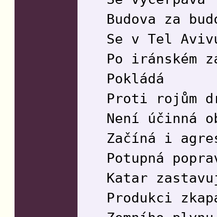
Budova za bud
Se v Tel Aviv
Po iránském z
Pokládá
Proti rojům d
Není účinná o
Začíná i agre
Potupná popra
Katar zastavu
Produkci zkap