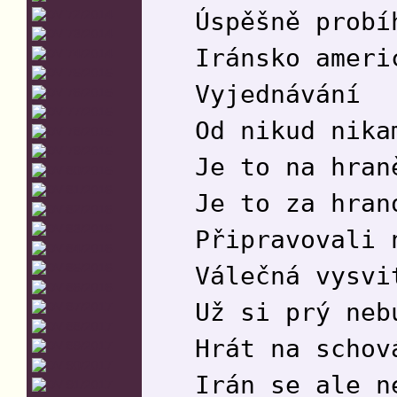
Úspěšně probí
Iránsko ameri
Vyjednávání
Od nikud nika
Je to na hran
Je to za hran
Připravovali 
Válečná vysvi
Už si prý neb
Hrát na schov
Irán se ale n