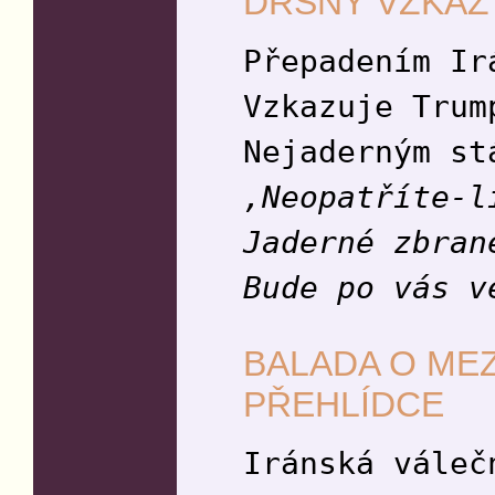
DRSNÝ VZKAZ
Přepadením Ir
Vzkazuje Trum
Nejaderným st
,Neopatříte-l
Jaderné zbran
Bude po vás v
BALADA O ME
PŘEHLÍDCE
Iránská váleč