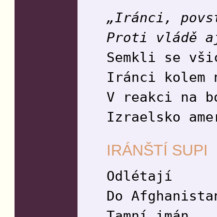
„Iránci, povs
Proti vládě a
Semkli se vši
Iránci kolem 
V reakci na b
Izraelsko ame
IRÁNŠTÍ SUPI
Odlétají
Do Afghanista
Tamní imán