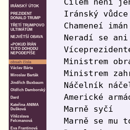
Cílem není je
IRÁNSKÝ ÚTOK
Iránský vůdce
PREZIDENT
DONALD TRUMP
Chameneí imán
TŘETÍ TRUMPOVO
ULTIMÁTŮM
Neradí se ani
NEJVĚTŠÍ OBAVA
»POKUD ÍRÁN
Víceprezident
TUTO DOHODU
NEPODEPÍŠE
Ministrem obr
obsah čísla
Václav Bárta
Ministrem zah
Miroslav Barták
Jindřich Buxbaum
Náčelník náče
Oldřich Damborský
Americké armá
Dard
Kateřina ANIMA
Marně syčí
Dušková
Vítězslava
Marně se mu t
Felcmanová
Eva Frantinová