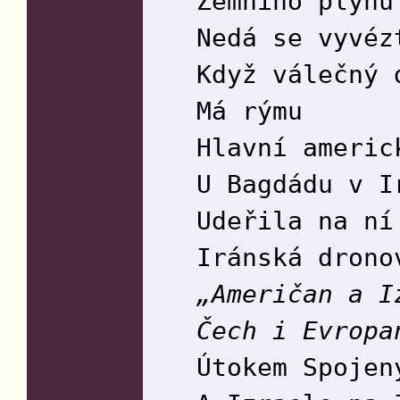
Zemního plynu
Nedá se vyvéz
Když válečný 
Má rýmu
Hlavní americ
U Bagdádu v I
Udeřila na ní
Iránská drono
„Američan a I
Čech i Evropa
Útokem Spojen