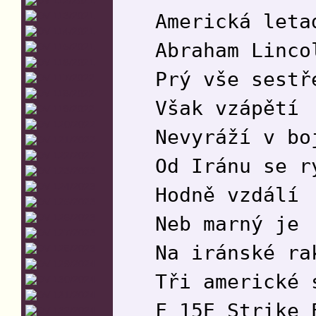
Americká leta
Abraham Linco
Prý vše sestř
Však vzápětí
Nevyráží v bo
Od Iránu se r
Hodně vzdálí
Neb marný je
Na iránské ra
Tři americké 
F 15E Strike 