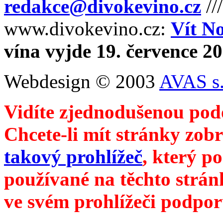
redakce@divokevino.cz
//
www.divokevino.cz:
Vít N
vína vyjde 19. července 2
Webdesign © 2003
AVAS s.
Vidíte zjednodušenou pod
Chcete-li mít stránky zobr
takový prohlížeč
, který p
používané na těchto strán
ve svém prohlížeči podpor