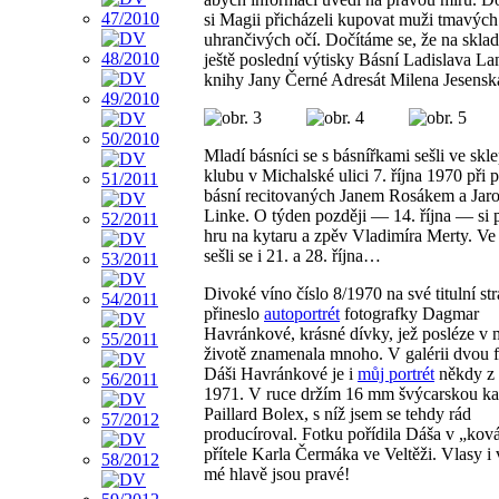
si Magii přicházeli kupovat muži tmavých
uhrančivých očí. Dočítáme se, že na sklad
ještě poslední výtisky Básní Ladislava La
knihy Jany Černé Adresát Milena Jesensk
Mladí básníci se s básnířkami sešli ve skl
klubu v Michalské ulici 7. října 1970 při 
básní recitovaných Janem Rosákem a Jar
Linke. O týden později — 14. října — si p
hru na kytaru a zpěv Vladimíra Merty. Ve 
sešli se i 21. a 28. října…
Divoké víno číslo 8/1970 na své titulní st
přineslo
autoportrét
fotografky Dagmar
Havránkové, krásné dívky, jež posléze v
životě znamenala mnoho. V galérii dvou f
Dáši Havránkové je i
můj portrét
někdy z 
1971. V ruce držím 16 mm švýcarskou k
Paillard Bolex, s níž jsem se tehdy rád
producíroval. Fotku pořídila Dáša v „kov
přítele Karla Čermáka ve Veltěži. Vlasy i
mé hlavě jsou pravé!