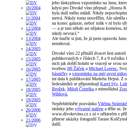
jeho láskyplnou vzpomínku na Janu, kter
kdysi pro Divoké víno přepsal: „Honza K
byla duší mého mládí. Nikdy nepochopím,
mrtvá. Nikdy tomu neuvěřím. Ale uletěla
na konec galaxie, neboť tolik v ní bylo síl
— a je tam někde asi nějakou kometou, kt
nikdy nevrací.“
Ale buďte si jisti, že já jsem opravdu Janu
nemiloval.
Divoké víno 22 přináší dvacet šest autorů
publikovaných v číslech 7, 8 a 9 ročníku 
nich jak dobří holubi se vracejí se svou s
tvorbou
Jiří Žáček
a
Michael Lorenc.
Svo
básničky
a
vzpomínku na můj první milos
mi dala k publikování Markéta Hejná. Z o
šedesátníků se připomínají
Karel Sýs,
Lub
Brožek,
Miloň Čepelka
a mimořádná
Zor
Wildová.
Nepřehlédněte pozvánku
Viléma Stránsk
stránky jeho
výtvarné galérie
a těšte se, že
www.divokevino.cz z ní v některém z příšt
přinese ukázky fotografií Tarase Kuščyns
další.