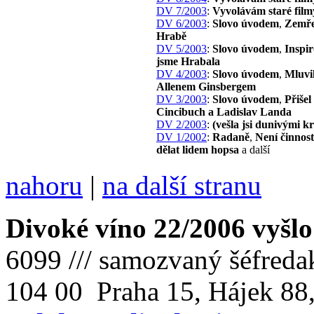
DV 7/2003
:
Vyvolávám staré film
DV 6/2003
:
Slovo úvodem
,
Zemře
Hrabě
DV 5/2003
:
Slovo úvodem
,
Inspir
jsme Hrabala
DV 4/2003
:
Slovo úvodem
,
Mluvil
Allenem Ginsbergem
DV 3/2003
:
Slovo úvodem
,
Přišel
Cincibuch a Ladislav Landa
DV 2/2003
:
(vešla jsi dunivými 
DV 1/2002
:
Radaně
,
Není činnost
dělat lidem hopsa
a další
nahoru
|
na další stranu
Divoké víno 22/2006 vyšlo
6099 /// samozvaný šéfreda
104 00 Praha 15, Hájek 88,