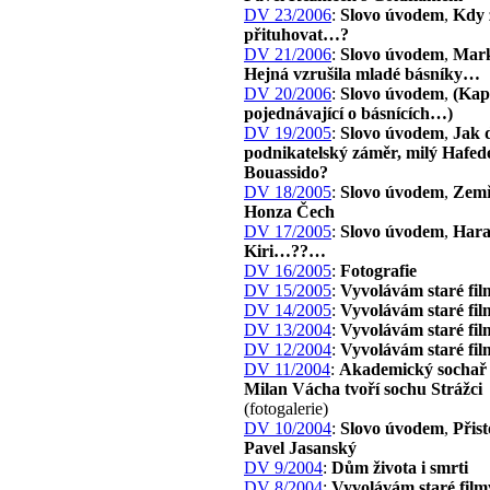
DV 23/2006
:
Slovo úvodem
,
Kdy 
přituhovat…?
DV 21/2006
:
Slovo úvodem
,
Mark
Hejná vzrušila mladé básníky…
DV 20/2006
:
Slovo úvodem
,
(Kap
pojednávající o básnících…)
DV 19/2005
:
Slovo úvodem
,
Jak 
podnikatelský záměr, milý Hafed
Bouassido?
DV 18/2005
:
Slovo úvodem
,
Zemř
Honza Čech
DV 17/2005
:
Slovo úvodem
,
Har
Kiri…??…
DV 16/2005
:
Fotografie
DV 15/2005
:
Vyvolávám staré fil
DV 14/2005
:
Vyvolávám staré fil
DV 13/2004
:
Vyvolávám staré fil
DV 12/2004
:
Vyvolávám staré fil
DV 11/2004
:
Akademický sochař 
Milan Vácha tvoří sochu Strážci
(fotogalerie)
DV 10/2004
:
Slovo úvodem
,
Přist
Pavel Jasanský
DV 9/2004
:
Dům života i smrti
DV 8/2004
:
Vyvolávám staré film