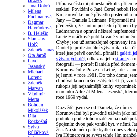
Brožek
Příprava čísla mi přinesla několik příjem
Jana Dobrá
setkání. Povídání o Janě Černé neboli Ho
Milena
Krejcarové ke mně přivedlo posledního m
Fucimanová
Jany — Daniela Ladmana. Připomněl mi
Dagmar
především, že Janino poslední příjmení by
Havránková
Ladmanová a opravil některé nepřesnosti v
B. Helešic
Lucie Horáčkové publikované v minulém 
Stanislav
Chyby jsou už samozřejmě opraveny i na i
Holý
Daniel je profesionální výtvarník, a tak čí
Zdeněk Janas
které jste právě otevřeli, přináší i
galérii j
Ota Jaroš
výtvarných děl,
odkaz na jeho
stránky
a m
Pavel
fotografii — portrét Daniela před domem 
Jasanský
Korunovační v Praze na Letné, kde s Jano
Michael
její smrti v roce 1981. Do toho domu jse
Lorenc
chodíval koncem šedesátých let i já, vznik
Zdeněk
rukopis její nejznámější knihy vzpomínek
Marvan
maminku Adresát Milena Jesenská, kterou
Vladimír
roce 1969 vydal.
Merta
Bohdan
Dozvěděl jsem se od Daniela, že dům v
Mikolášek
Korunovační byl původně užíván jako mi
Dita
podnik a podle toho rozdělen na malé pok
Rozkošná
Spojením dvou pak vznikl byt, v němž Jan
Sylva
žila. Na stejném patře bydlela dnes velmi
Růžičková
Iva Hüttnerová se svým tehdejším manže