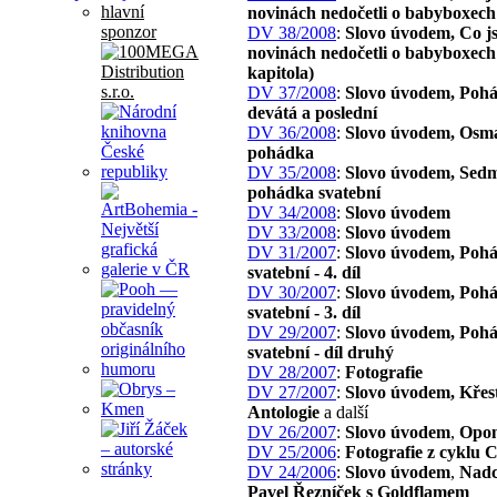
hlavní
novinách nedočetli o babyboxech
sponzor
DV 38/2008
:
Slovo úvodem, Co js
novinách nedočetli o babyboxech 
kapitola)
DV 37/2008
:
Slovo úvodem, Poh
devátá a poslední
DV 36/2008
:
Slovo úvodem, Osm
pohádka
DV 35/2008
:
Slovo úvodem, Sed
pohádka svatební
DV 34/2008
:
Slovo úvodem
DV 33/2008
:
Slovo úvodem
DV 31/2007
:
Slovo úvodem, Poh
svatební - 4. díl
DV 30/2007
:
Slovo úvodem, Poh
svatební - 3. díl
DV 29/2007
:
Slovo úvodem, Poh
svatební - díl druhý
DV 28/2007
:
Fotografie
DV 27/2007
:
Slovo úvodem, Křes
Antologie
a další
DV 26/2007
:
Slovo úvodem
,
Opon
DV 25/2006
:
Fotografie z cyklu 
DV 24/2006
:
Slovo úvodem
,
Nadc
Pavel Řezníček s Goldflamem