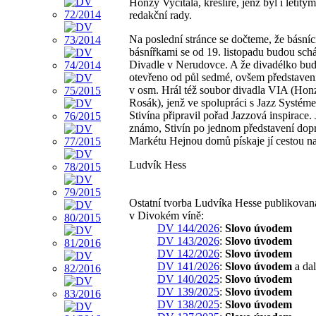
Honzy Vyčítala, kreslíře, jenž byl i letitý
redakční rady.
Na poslední stránce se dočteme, že básníc
básnířkami se od 19. listopadu budou schá
Divadle v Nerudovce. A že divadélko bu
otevřeno od půl sedmé, ovšem představen
v osm. Hrál též soubor divadla VIA (Hon
Rosák), jenž ve spolupráci s Jazz Systéme
Stivína připravil pořad Jazzová inspirace.
známo, Stivín po jednom představení dop
Markétu Hejnou domů pískaje jí cestou n
Ludvík Hess
Ostatní tvorba Ludvíka Hesse publikovan
v Divokém víně:
DV 144/2026
:
Slovo úvodem
DV 143/2026
:
Slovo úvodem
DV 142/2026
:
Slovo úvodem
DV 141/2026
:
Slovo úvodem
a dal
DV 140/2025
:
Slovo úvodem
DV 139/2025
:
Slovo úvodem
DV 138/2025
:
Slovo úvodem