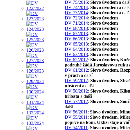
DV 75/2015
:
Slovo úvodem
a dalš
DV 74/2014
:
Slovo úvodem
a dalš
DV 73/2014
:
Slovo úvodem
a dalš
DV 72/2014
:
Slovo úvodem
DV 71/2014
:
Slovo úvodem
DV 68/2013
:
Slovo úvodem
DV 67/2013
:
Slovo úvodem
DV 66/2013
:
Slovo úvodem
DV 65/2013
:
Slovo úvodem
DV 64/2013
:
Slovo úvodem
DV 63/2013
:
Slovo úvodem
DV 62/2012
:
Slovo úvodem, Kuře
podruhé žádá Jaroslavovu ruku
a
DV 61/2012
:
Slovo úvodem, Roz
v prach
a další
DV 59/2012
:
Slovo úvodem, Stra
utrácení
a další
DV 58/2012
:
Slovo úvodem, Klisn
hříbata
a další
DV 57/2012
:
Slovo úvodem, Souč
další
DV 56/2011
:
Slovo úvodem, Minu
DV 55/2011
:
Slovo úvodem, Mile
poprvé na koni, Uklízí stáje a va
DV 54/2011
:
Slovo úvodem, Mile