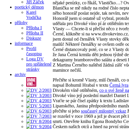
Jiří Žáček
nějaké penízky, co říkáš, Vlastičko…? O
poetický démon
Blanička se mě nikdy na rodné číslo nepta
Karel
něho honorář poslat nejde, tak nevím, n
Vodička
Honorář jsem si ostatně už vybral, protož
přílohy
udělala pro Divoké víno pí ár otištěním te
Příloha I
Vlasty — Chcete-li si přečíst něco z tvor
Příloha II
Černé, klikněte si na www.divokevino.cz
Diskuze
jsem dostal od čtenářek Vlasty stovky d
informace
mailů! Některé čtenářky se ovšem ostře o
Profil
Černé distancovaly poté, co se z Vlasty d
časopisu
že Jana Černá krmila děti jednou týdně de
Loga DV
dekagramy bramborového salátu a deseti 
pro spřátelené
Z Martina Černého naštěstí žádná zášť vů
stránky
mamince nečiší.
archiv
Přečtěte si kromě Vlasty, milí čtenáři, co
napsal Bohumil Hrabal v textu
Černá lyra
Divokém víně otištěném,
co o své ženě n
Divoké víno její poslední manžel Daniel
Vraťte se pár čísel zpátky k textu Ladisla
Lipanského, Janina předposledního manže
přečtěte si jeho
současný milostný vzkaz
ž
se rozešel v roce 1969 a jež je dvacet pět l
smrti. Otevřete knihu Egona Bondyho Ce
Českem našich otců a hned na první stránc