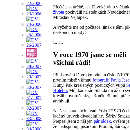
Přečtěte si určitě, jak Divoké víno v člán
života
pochválil na stránkách Neviditelné
Miroslav Vejlupek.
A vyžeňte mě od počítače, jinak s těmi pl
neskončím nikdy!
L. H.
V roce 1970 jsme se měli
všichni rádi!
Při listování Divokým vínem číslo 7/1970 
prvním místě všimnu
fotografií Pavla Jas
Kuby. Pak kreslených poetických vtipů
St
Holého.
Můj kamarád Standa mi až do své
kreslil novoročenky, jež někteří moji přát
archivují.
Na šesti stránkách uvádí číslo 7/1970 če
laděný úryvek divadelní hry Šárky Smaza
Přepsal jsem z něj jen
pár řádek,
ovšem jen
že nedisponuji písařkou. Promiň, Šárko, a 