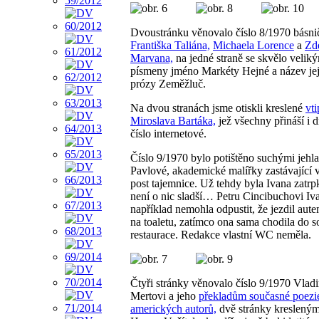
Dvoustránku věnovalo číslo 8/1970 básn
Františka Taliána,
Michaela Lorence
a
Zd
Marvana,
na jedné straně se skvělo velik
písmeny jméno Markéty Hejné a název jej
prózy Zeměžluč.
Na dvou stranách jsme otiskli kreslené
vt
Miroslava Bartáka,
jež všechny přináší i 
číslo internetové.
Číslo 9/1970 bylo potištěno suchými jehl
Pavlové, akademické malířky zastávající 
post tajemnice. Už tehdy byla Ivana zatrp
není o nic sladší… Petru Cincibuchovi Iv
například nemohla odpustit, že jezdil au
na toaletu, zatímco ona sama chodila do s
restaurace. Redakce vlastní WC neměla.
Čtyři stránky věnovalo číslo 9/1970 Vlad
Mertovi a jeho
překladům současné poezi
amerických autorů,
dvě stránky kreslený