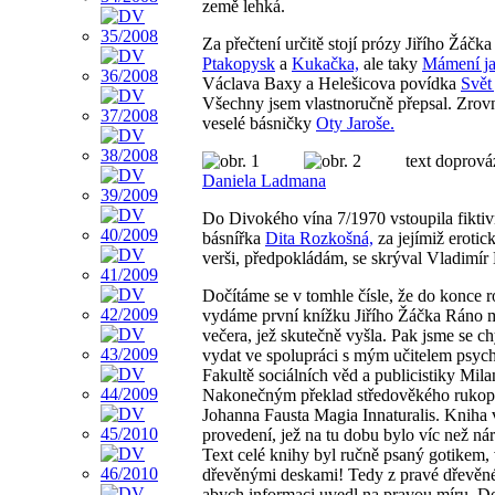
země lehká.
Za přečtení určitě stojí prózy Jiřího Žáčka
Ptakopysk
a
Kukačka,
ale taky
Mámení ja
Václava Baxy a Helešicova povídka
Svět 
Všechny jsem vlastnoručně přepsal. Zrov
veselé básničky
Oty Jaroše.
text doprová
Daniela Ladmana
Do Divokého vína 7/1970 vstoupila fiktiv
básnířka
Dita Rozkošná,
za jejímiž erotic
verši, předpokládám, se skrýval Vladimír
Dočítáme se v tomhle čísle, že do konce 
vydáme první knížku Jiřího Žáčka Ráno m
večera, jež skutečně vyšla. Pak jsme se ch
vydat ve spolupráci s mým učitelem psyc
Fakultě sociálních věd a publicistiky Mil
Nakonečným překlad středověkého rukop
Johanna Fausta Magia Innaturalis. Kniha 
provedení, jež na tu dobu bylo víc než ná
Text celé knihy byl ručně psaný gotikem,
dřevěnými deskami! Tedy z pravé dřevěn
abych informaci uvedl na pravou míru. D