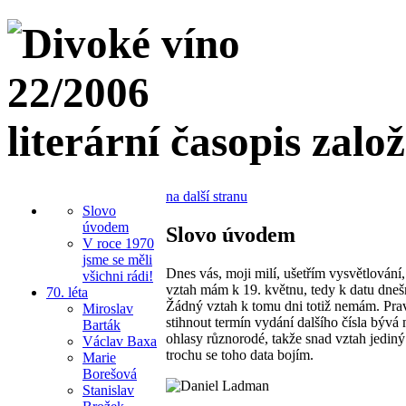
literární časopis zalo
na další stranu
Slovo
úvodem
Slovo úvodem
V roce 1970
jsme se měli
Dnes vás, moji milí, ušetřím vysvětlování,
všichni rádi!
vztah mám k 19. květnu, tedy k datu dnešn
70. léta
Žádný vztah k tomu dni totiž nemám. Pra
Miroslav
stihnout termín vydání dalšího čísla bývá
Barták
ohlasy různorodé, takže snad vztah jedin
Václav Baxa
trochu se toho data bojím.
Marie
Borešová
Stanislav