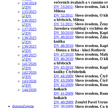
večerních úvahách a v ranním svě
DV 53/2011
:
Slovo úvodem, Jak 
Milena
DV 52/2011
:
Slovo úvodem, O kli
a hřebcích, Milena
DV 51/2011
:
Slovo úvodem, Ženy 
Jaroslava vyměňují v rychlém sl
DV 50/2010
:
Slovo úvodem, Kapi
DV 49/2010
:
Slovo úvodem, Žák
knížka
DV 48/2010
:
Slovo úvodem, Kapit
- Honza a Jirka - kluci Rothovic
DV 47/2010
:
Slovo úvodem, Malý
DV 46/2010
:
Slovo úvodem, O kl
a hřebcích
DV 45/2010
:
Slovo úvodem, Kapit
knížky Čtyřúhelník
DV 44/2009
:
Slovo úvodem, Čtyř
DV 43/2009
:
Slovo úvodem, Čtyř
DV 42/2009
:
Slovo úvodem, Rom
holkách
DV 41/2009
:
Slovo úvodem, Rom
holkách
DV 40/2009
:
Zemřel Pavel Verne
doporučujeme
DV 39/2009
:
Slovo úvodem, Co js