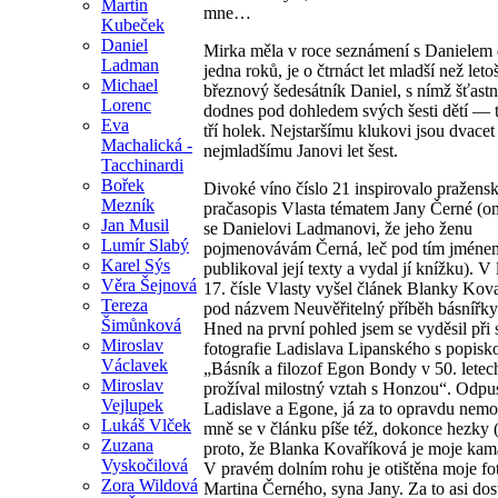
Martin
mne…
Kubeček
Daniel
Mirka měla v roce seznámení s Danielem 
Ladman
jedna roků, je o čtrnáct let mladší než leto
Michael
březnový šedesátník Daniel, s nímž šťastně
Lorenc
dodnes pod dohledem svých šesti dětí — t
Eva
tří holek. Nejstaršímu klukovi jsou dvacet 
Machalická -
nejmladšímu Janovi let šest.
Tacchinardi
Bořek
Divoké víno číslo 21 inspirovalo pražens
Mezník
pračasopis Vlasta tématem Jany Černé (
Jan Musil
se Danielovi Ladmanovi, že jeho ženu
Lumír Slabý
pojmenovávám Černá, leč pod tím jméne
Karel Sýs
publikoval její texty a vydal jí knížku). V
Věra Šejnová
17. čísle Vlasty vyšel článek Blanky Kov
Tereza
pod názvem Neuvěřitelný příběh básnířk
Šimůnková
Hned na první pohled jsem se vyděsil při 
Miroslav
fotografie Ladislava Lipanského s popisk
Václavek
„Básník a filozof Egon Bondy v 50. letec
Miroslav
prožíval milostný vztah s Honzou“. Odpus
Vejlupek
Ladislave a Egone, já za to opravdu nem
Lukáš Vlček
mně se v článku píše též, dokonce hezky (
Zuzana
proto, že Blanka Kovaříková je moje kam
Vyskočilová
V pravém dolním rohu je otištěna moje fo
Zora Wildová
Martina Černého, syna Jany. Za to asi do