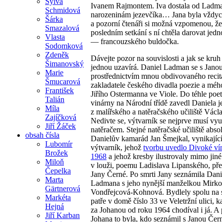
Sylva
Ivanem Rajmontem. Iva dostala od Ladm
Schmidová
narozeninám jezevčíka… Jana byla vždyc
Šárka
a pozorní čtenáři si možná vzpomenou, ž
Smazalová
posledním setkání s ní chtěla darovat jed
Vlasta
— francouzského buldočka.
Sodomková
Zdeněk
Dávejte pozor na souvislosti a jak se kruh
Šimanovský
jednou uzavírá. Daniel Ladman se s Jano
Marie
prostřednictvím mnou obdivovaného recitá
Šmucarová
zakladatele českého divadla poezie a mého
František
Jiřího Ostermanna ve Viole. Do téhle poe
Talián
vinárny na Národní třídě zavedl Daniela j
Míla
z malířského a natěračského učiliště Václ
Zajíčková
Nedivte se, výtvarník se nejprve musí vyu
Jiří Žáček
natěračem. Stejné natěračské učiliště abso
obsah čísla
Danielův kamarád Jan Šmejkal, vynikajíc
Lubomír
výtvarník, jehož
tvorbu uvedlo Divoké ví
Brožek
1968
a jehož kresby ilustrovaly mimo jin
Miloň
v louži, poemu Ladislava Lipanského, př
Čepelka
Jany Černé. Po smrti Jany seznámila Dani
Marta
Ladmana s jeho nynější manželkou Mirk
Gärtnerová
Vondřejcová-Kohnová. Bydlely spolu na 
Markéta
patře v domě číslo 33 ve Veletržní ulici, 
Hejná
za Johanou od roku 1964 chodíval i já. A
Jiří Karban
Johana to byla, kdo seznámil s Janou Čer