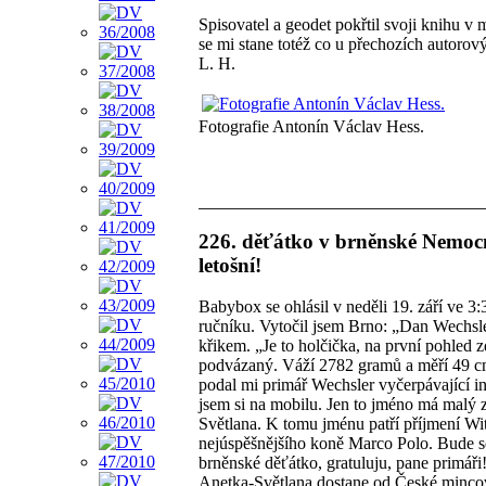
Spisovatel a geodet pokřtil svoji knihu 
se mi stane totéž co u přechozích autorový
L. H.
Fotografie Antonín Václav Hess.
226. děťátko v brněnské Nemocn
letošní!
Babybox se ohlásil v neděli 19. září ve 3
ručníku. Vytočil jsem Brno: „Dan Wechsle
křikem. „Je to holčička, na první pohled 
podvázaný. Váží 2782 gramů a měří 49 cm.
podal mi primář Wechsler vyčerpávající in
jsem si na mobilu. Jen to jméno má malý 
Světlana. K tomu jménu patří příjmení Wi
nejúspěšnějšího koně Marco Polo. Bude se
brněnské děťátko, gratuluju, pane primáři!
Anetka-Světlana dostane od České mincov