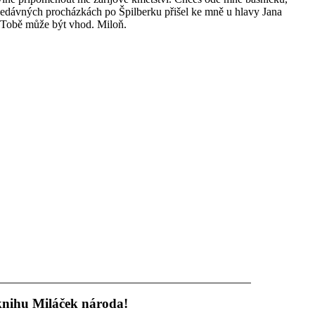
i nedávných procházkách po Špilberku přišel ke mně u hlavy Jana
ě Tobě může být vhod. Miloň.
 knihu Miláček národa!