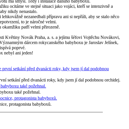
votů má smysl. Tedy i instalace dalšího babyboxu.
u ocitáme ve stejné situaci jako vojáci, kteří se intenzivně a
, aby nikdy nenastalo.
lehkovážně nezanedbali přípravu ani si nepřáli, aby se stalo něco
epotvrzení, to je náročné velmi.
 okamžiku patří velmi přirozeně.
sti Květiny Novák Praha, a. s. a jejímu šéfovi Vojtěchu Novákovi,
. Významným dárcem rokycanského babyboxu je Jaroslav Jelínek,
ispívá poprvé.
 nebyl ani jeden!
í setkání před dvanácti roky, kdy jsem jí dal podobnou orchidej.
byboxu také požehnal.
nice, protagonista babyboxů.