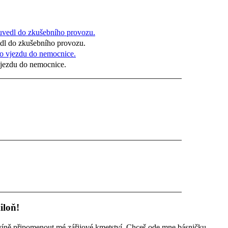
edl do zkušebního provozu.
vjezdu do nemocnice.
iloň!
víně připomenout mé zářijové kmetství. Chceš ode mne básničku,