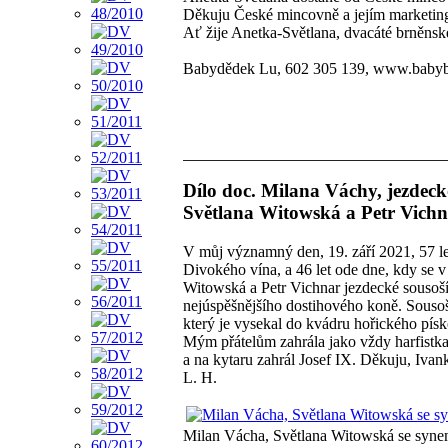
Děkuju České mincovně a jejím marketi
Ať žije Anetka-Světlana, dvacáté brněnsk
Babydědek Lu, 602 305 139, www.baby
Dílo doc. Milana Váchy, jezdeck
Světlana Witowská a Petr Vichn
V můj významný den, 19. září 2021, 57 l
Divokého vína, a 46 let ode dne, kdy se v
Witowská a Petr Vichnar jezdecké sousoší
nejúspěšnějšího dostihového koně. Souso
který je vysekal do kvádru hořického pís
Mým přátelům zahrála jako vždy harfistka
a na kytaru zahrál Josef IX. Děkuju, Ivan
L. H.
Milan Vácha, Světlana Witowská se synem 