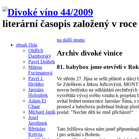
literární časopis založený v roce
na další stranu
obsah čísla
Oldřich
Archiv divoké vinice
Damborský
Pavel Drábek
81. babybox jsme otevřeli v Ro
Milena
Fucimanová
Pavel J.
Ve středu 27. října se sešli přátelé a d
Hejátko
Se Zdeňkem a Jitkou Juřicovými, MONTE
Jaroslav
novou bedýnku na odkládání nechtěných 
Holoubek
vysvětlila vývoj svého vztahu k projektu
Adam El
uvítal ředitel nemocnice Jaroslav Šíma, 
Chaar
pronesl a babyboxu požehnal biskup plze
Michael Janík
poslal: "Nechte děti ke mně přicházet!“
Josef
Jarolímek
Břetislav
Tato Ježíšova slova nám jasně připomínají,
Kotyza
i pro setkání s Bohem.