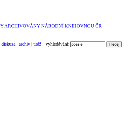
diskuze
|
archiv
|
tiráž
| vyhledávání: