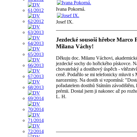
Ivana Pokorná.
Josef IX.
Jezdecké sousoší hřebce Marco 
Milana Váchy!
Děkuju doc. Milanu Váchovi, akademické
jezdecké sochy do hořického pískovce. N
chovatelský a dostihový úspěch - vítězst
ceně. Podařilo se mi telefonicky mluvit s
narozeniny. Na dostih si vzpomíná: "Dostal
pořadatelem dostihů Státním závodištěm, 
prémii. Dostal jsem ji nakonec až po rozh
L. H.