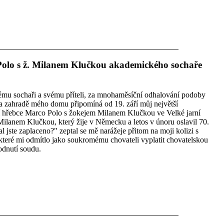
Polo s ž. Milanem Klučkou akademického sochaře
mu sochaři a svému příteli, za mnohaměsíční odhalování podoby
a zahradě mého domu připomíná od 19. září můj největší
ví hřebce Marco Polo s žokejem Milanem Klučkou ve Velké jarní
 Milanem Klučkou, který žije v Německu a letos v únoru oslavil 70.
 jste zaplaceno?" zeptal se mě narážeje přitom na moji kolizi s
které mi odmítlo jako soukromému chovateli vyplatit chovatelskou
odnutí soudu.