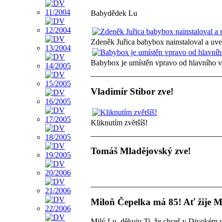
Babydědek Lu
Zdeněk Juřica babybox nainstaloval a uv
Babybox je umístěn vpravo od hlavního 
Vladimír Stibor zve!
Kliknutím zvětšíš!
Tomáš Mladějovský zve!
Miloň Čepelka má 85! Ať žije M
Milý Lu, děkuju Ti, že chceš v Divokém 