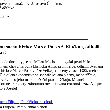
ngovému manažerovi Jaroslavu Černému.
é děťátko!
box.cz
ou sochu hřebce Marco Polo s ž. Klučkou, odhalili
ar!
et ode dne, kdy jsem s Mélou Machálkem vydal první číslo
 mém chovu narodila klisnička Alma, první hříbě, odhalili Světlana
 hřebce Marco Polo, vítěze Velké jarní ceny v roce 1985, mého
ší je dílem akademického sochaře Milana Váchy, mého přítele,
kovce. Je to jeho mnohaměsíční práce. Děkuju, Milane!
 orchestru Opery Národního divadla Ivana Pokorná a zazpíval jim
ko a Josefe!
Filipem, Petr Vichnar s chotí.