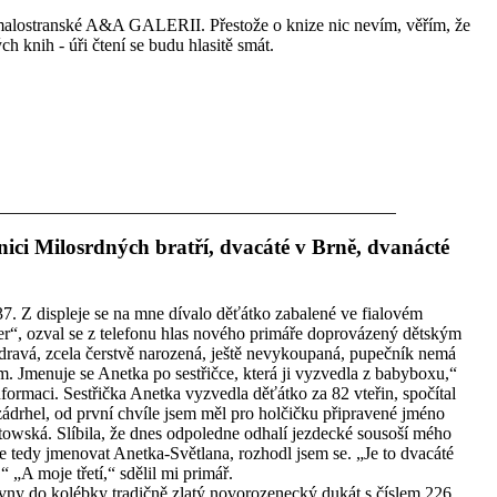
v malostranské A&A GALERII. Přestože o knize nic nevím, věřím, že
ch knih - úři čtení se budu hlasitě smát.
ici Milosrdných bratří, dvacáté v Brně, dvanácté
:37. Z displeje se na mne dívalo děťátko zabalené ve fialovém
r“, ozval se z telefonu hlas nového primáře doprovázený dětským
zdravá, zcela čerstvě narozená, ještě nevykoupaná, pupečník nemá
 Jmenuje se Anetka po sestřičce, která ji vyzvedla z babyboxu,“
formaci. Sestřička Anetka vyzvedla děťátko za 82 vteřin, spočítal
zádrhel, od první chvíle jsem měl pro holčičku připravené jméno
towská. Slíbila, že dnes odpoledne odhalí jezdecké sousoší mého
 tedy jmenovat Anetka-Světlana, rozhodl jsem se. „Je to dvacáté
“ „A moje třetí,“ sdělil mi primář.
ny do kolébky tradičně zlatý novorozenecký dukát s číslem 226.