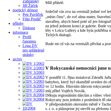
Zábranský
Milí přátelé.
Jiří Žáček
poetický démon
Srdečně vás zvu na vernisáž jediné své le
Petr Pavlíček
„místo činu“, do své alma mater, Stavební 
Filip Prudič
stavařiny, abych hned poté už jen fotogra
přílohy
na jehož jednom konci je galerie. Bude vy
Diskuse
léty v Leica Gallery a kde byla pokřtěna 
informace
Tichých dialogů.
Profil
časopisu
Bude mi ctí vás na vernisáži přivítat a po
Loga DV
pro spřátelené
stránky
archiv
V Rokycanské nemocnici jsme na
V pondělí 11. října instaloval Zdeněk
babybox, který byl okamžitě uveden do zk
ve 12 hodin. Hlavním dárcem rokycanské b
můj přítel Vojtěch Novák.
Děkuju regionálním dárcům a vůbec všem
Rokycany jsou jedním z posledních tří o
V předposledním okresním městě v Tach
s. r. o. a plánujeme jej otevřít na přelomu