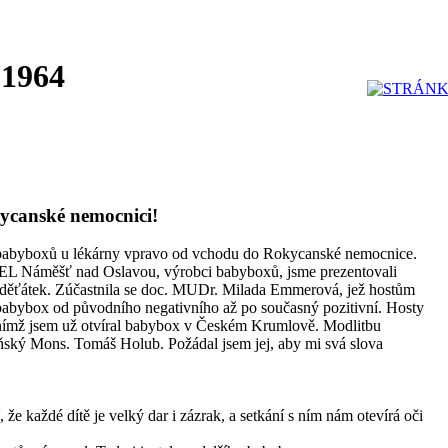
 1964
kycanské nemocnici!
árci babyboxů u lékárny vpravo od vchodu do Rokycanské nemocnice.
L Náměšť nad Oslavou, výrobci babyboxů, jsme prezentovali
děťátek. Zúčastnila se doc. MUDr. Milada Emmerová, jež hostům
 babybox od původního negativního až po současný pozitivní. Hosty
s nímž jsem už otvíral babybox v Českém Krumlově. Modlitbu
ňský Mons. Tomáš Holub. Požádal jsem jej, aby mi svá slova
 že každé dítě je velký dar i zázrak, a setkání s ním nám otevírá oči