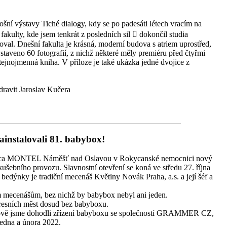
tošní výstavy Tiché dialogy, kdy se po padesáti létech vracím na
fakulty, kde jsem tenkrát z posledních sil  dokončil studia
foval. Dnešní fakulta je krásná, moderní budova s atriem uprostřed,
staveno 60 fotografií, z nichž některé měly premiéru před čtyřmi
stejnojmenná kniha. V příloze je také ukázka jedné dvojice z
zdravit Jaroslav Kučera
instalovali 81. babybox!
 Juřica MONTEL Náměšť nad Oslavou v Rokycanské nemocnici nový
ušebního provozu. Slavnostní otevření se koná ve středu 27. října
edýnky je tradiční mecenáš Květiny Novák Praha, a.s. a její šéf a
 mecenášům, bez nichž by babybox nebyl ani jeden.
kresních měst dosud bez babyboxu.
ově jsme dohodli zřízení babyboxu se společností GRAMMER CZ,
 ledna a února 2022.