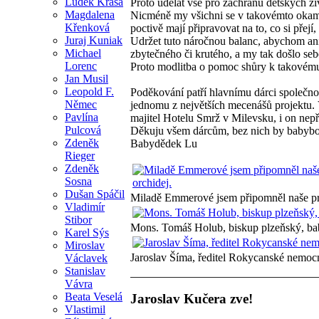
Luděk Krása
Proto udělat vše pro záchranu dětských ži
Magdalena
Nicméně my všichni se v takovémto okamžik
Křenková
poctivě mají připravovat na to, co si přejí
Juraj Kuniak
Udržet tuto náročnou balanc, abychom ani 
Michael
zbytečného či krutého, a my tak došlo seb
Lorenc
Proto modlitba o pomoc shůry k takovému
Jan Musil
Leopold F.
Poděkování patří hlavnímu dárci společno
Němec
jednomu z největších mecenášů projektu
Pavlína
majitel Hotelu Smrž v Milevsku, i on nepř
Pulcová
Děkuju všem dárcům, bez nich by babybox
Zdeněk
Babydědek Lu
Rieger
Zdeněk
Sosna
Dušan Spáčil
Miladě Emmerové jsem připomněl naše prvn
Vladimír
Stibor
Mons. Tomáš Holub, biskup plzeňský, ba
Karel Sýs
Miroslav
Jaroslav Šíma, ředitel Rokycanské nemoc
Václavek
Stanislav
Vávra
Beata Veselá
Jaroslav Kučera zve!
Vlastimil