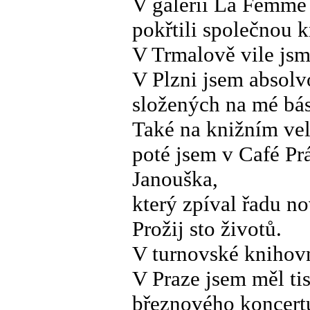
V galerii La Femme 
pokřtili společnou 
V Trmalově vile jsm
V Plzni jsem absolv
složených na mé bás
Také na knižním vel
poté jsem v Café Pr
Janouška,
který zpíval řadu n
Prožij sto životů.
V turnovské knihovn
V Praze jsem měl tis
březnového koncert