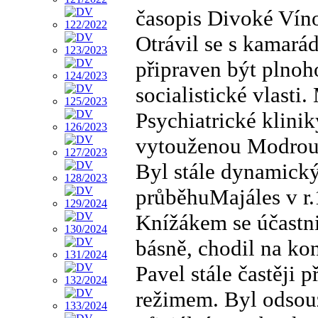
časopis Divoké Vín
Otrávil se s kamarád
připraven být pln
socialistické vlast
Psychiatrické klini
vytouženou Modrou
Byl stále dynamický,
průběhuMajáles v r.
Knížákem se účastni
básně, chodil na kon
Pavel stále častěji
režimem. Byl odsou