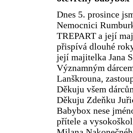
Dnes 5. prosince js
Nemocnici Rumburk. 
TREPART a její maj
přispívá dlouhé ro
její majitelka Jana
Významným dárcem 
Lanškrouna, zastou
Děkuju všem dárcům
Děkuju Zdeňku Juři
Babybox nese jméno
přítele a vysokoškol
Milana Nakonečného,