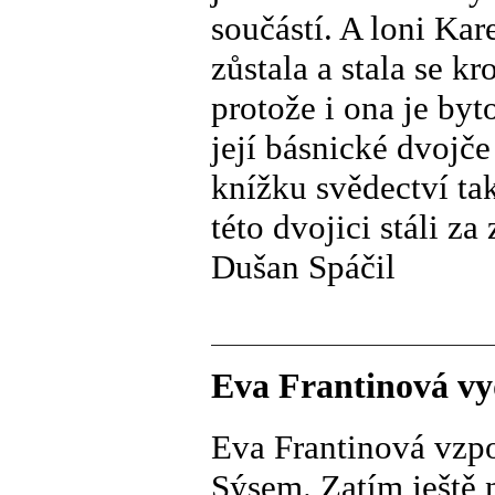
součástí. A loni Kar
zůstala a stala se k
protože i ona je byt
její básnické dvojč
knížku svědectví tak
této dvojici stáli za
Dušan Spáčil
Eva Frantinová vy
Eva Frantinová vzpo
Sýsem. Zatím ještě n