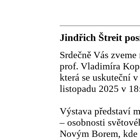
Jindřich Štreit po
Srdečně Vás zveme n
prof. Vladimíra Kop
která se uskuteční v
listopadu 2025 v 1
Výstava představí m
– osobnosti světovéh
Novým Borem, kde s