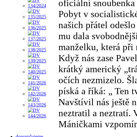
oficiální snoubenka 
Pobyt v socialistick
našich přátel odešl
mu dala svobodnější
manželku, která při
Když nás zase Pavel
krátký americký „trá
očích nezmizelo. Šl
píská a říká: „ Ten 
Navštívil nás ještě 
neztratil a neztratí
Máničkami vzpomí
doporučujeme