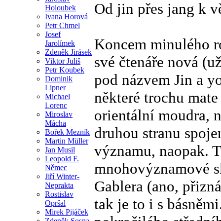
Od jin přes jang k
Holoubek
Ivana Horová
Petr Chmel
Josef
Koncem minulého rok
Jarolímek
Zdeněk Jirásek
své čtenáře nová (u
Viktor Juliš
Petr Koubek
pod názvem Jin a y
Dominik
Lipner
některé trochu mate 
Michael
Lorenc
orientální moudra, n
Miroslav
Mácha
druhou stranu spojen
Bořek Mezník
Martin Müller
významu, naopak. T
Jan Musil
Leopold F.
mnohovýznamové skv
Němec
Jiří Winter-
Gablera (ano, přizn
Neprakta
Rostislav
tak je to i s básněm
Opršal
Mirek Pijáček
Zdeněk Sosna