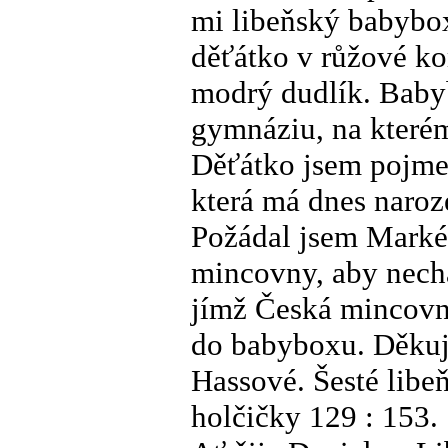
mi libeňský babybox
děťátko v růžové k
modrý dudlík. Baby
gymnáziu, na kterém
Děťátko jsem pojmen
která má dnes naroz
Požádal jsem Marké
mincovny, aby necha
jímž Česká mincovn
do babyboxu. Děkuj
Hassové. Šesté libe
holčičky 129 : 153.