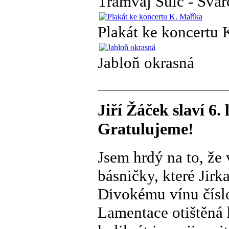
Tramvaj Šulc - Švar
Plakát ke koncertu 
Jabloň okrasná
Jiří Žáček slaví 6
Gratulujeme!
Jsem hrdý na to, že
básničky, které Jir
Divokému vínu číslo
Lamentace otištěná 