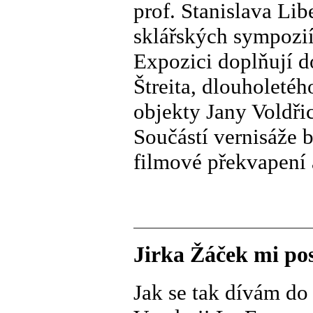
prof. Stanislava Li
sklářských sympozií
Expozici doplňují d
Štreita, dlouholeté
objekty Jany Voldři
Součástí vernisáže b
filmové překvapení 
Jirka Žáček mi posl
Jak se tak dívám do