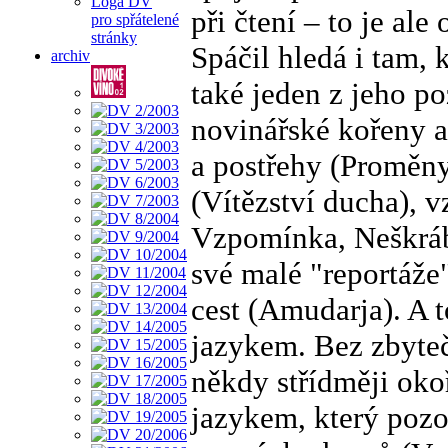
Loga DV
při čtení – to je al
pro spřátelené
stránky
Spáčil hledá i tam, 
archiv
také jeden z jeho p
novinářské kořeny a
a postřehy (Proměny)
(Vítězství ducha), 
Vzpomínka, Neškrábe
své malé "reportáže"
cest (Amudarja). A t
jazykem. Bez zbyte
někdy střídměji ok
jazykem, který pozo