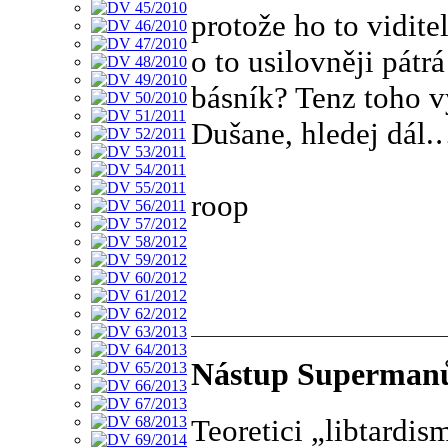
protože ho to vidite
o to usilovněji pátr
básník? Tenz toho 
Dušane, hledej dál.
roop
Nástup Superman
Teoretici „libtardi