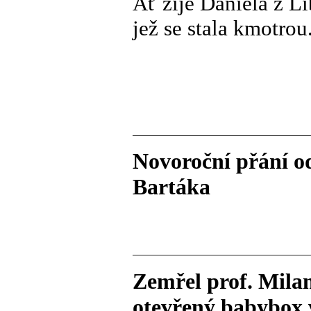
Ať žije Daniela z Li
jež se stala kmotro
Novoroční přání o
Bartáka
Zemřel prof. Mila
otevřený babybox