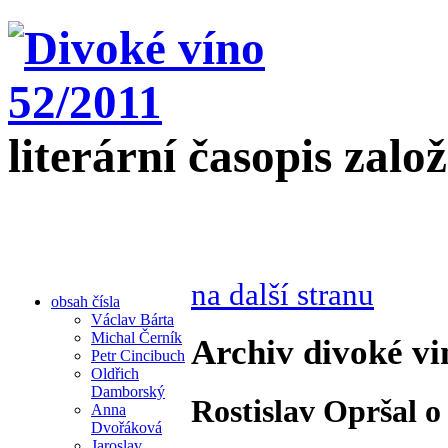
literární časopis zalo
na další stranu
obsah čísla
Václav Bárta
Michal Černík
Archiv divoké vi
Petr Cincibuch
Oldřich
Damborský
Rostislav Opršal o
Anna
Dvořáková
Jaroslav