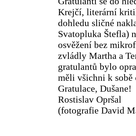
Gratulanti se do hle
Krejčí, literární kr
dohledu sličné nakl
Svatopluka Štefla) n
osvěžení bez mikrof
zvládly Martha a Te
gratulantů bylo opr
měli všichni k sobě
Gratulace, Dušane!
Rostislav Opršal
(fotografie David Ma