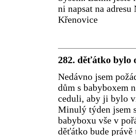
ni napsat na adres
Křenovice
282. děťátko bylo 
Nedávno jsem požá
dům s babyboxem na
ceduli, aby ji bylo 
Minulý týden jsem se
babyboxu vše v pořá
děťátko bude právě 