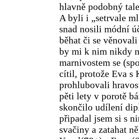
hlavně podobný tale
A byli i „setrvale m
snad nosili módní úč
běhat či se věnoval
by mi k nim nikdy n
marnivostem se (spo
cítil, protože Eva s
prohlubovali hravost
pěti lety v porotě b
skončilo udílení di
připadal jsem si s n
svačiny a zatahat n