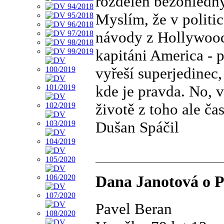
rozdělen bezohledný
Myslím, že v politi
návody z Hollywood
kapitáni America - 
vyřeší superjedinec,
kde je pravda. No, 
životě z toho ale ča
Dušan Spáčil
Dana Janotová o P
Pavel Beran