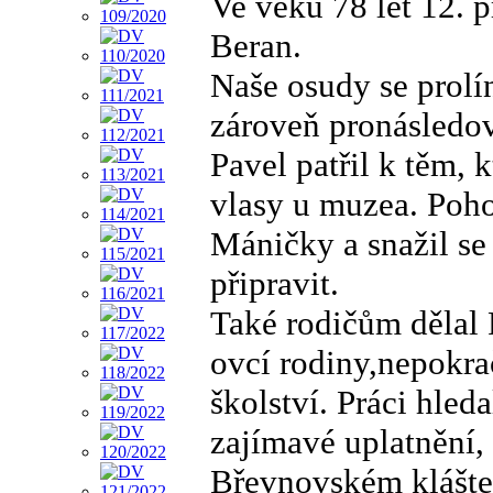
Ve věku 78 let 12. p
Beran.
Naše osudy se prolí
zároveň pronásledo
Pavel patřil k těm, 
vlasy u muzea. Poho
Máničky a snažil se 
připravit.
Také rodičům dělal P
ovcí rodiny,nepokr
školství. Práci hled
zajímavé uplatnění,
Břevnovském klášte