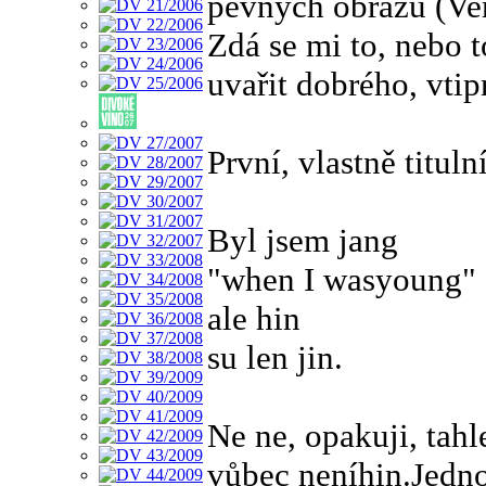
pevných obrazů (Ve
Zdá se mi to, nebo t
uvařit dobrého, vti
První, vlastně titul
Byl jsem jang
"when I wasyoung"
ale hin
su len jin.
Ne ne, opakuji, tahl
vůbec neníhin.Jedno