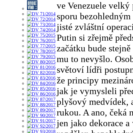
ve Venezuele velký 
sporu bezohledným 
jisté zvláštní operac
Putin si zřejmě pře
začátku bude stejně
mu to nevyšlo. Osob
světoví lídři postu
že principy mezinár
jak je vymysleli pře
plyšový medvídek, a
rukou. A ano, čeká 
jen jako dekorace a 