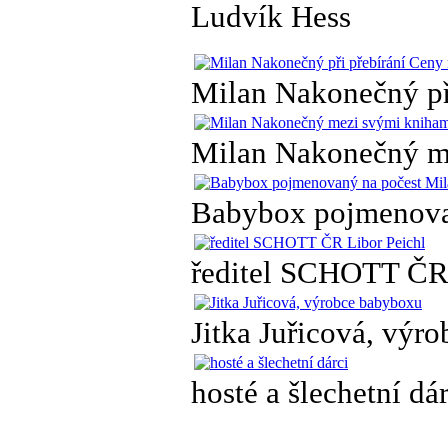
Ludvík Hess
Milan Nakonečný př
Milan Nakonečný m
Babybox pojmenova
ředitel SCHOTT ČR 
Jitka Juřicová, výr
hosté a šlechetní dár