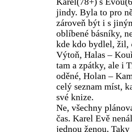
Karel(78+) s Evou(6
jindy. Byla to pro ně
zároveň být i s jiný
oblíbené básníky, než
kde kdo bydlel, žil
Výtoň, Halas – Kouř
tam a zpátky, ale i 
oděné, Holan – Ka
celý seznam míst, 
své knize.
Ne, všechny plánova
čas. Karel Evě nená
jednou ženou. Taky 