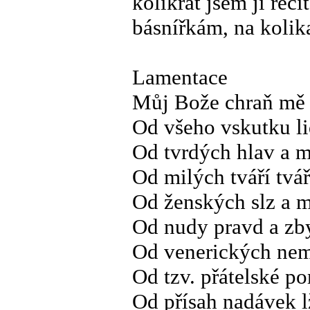
kolikrát jsem ji rec
básnířkám, na kolik
Lamentace
Můj Bože chraň mě
Od všeho vskutku l
Od tvrdých hlav a
Od milých tváří tvář
Od ženských slz a 
Od nudy pravd a zb
Od venerických ne
Od tzv. přátelské p
Od přísah nadávek lž