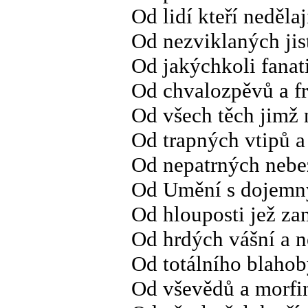
Od lidí kteří neděla
Od nezviklaných jis
Od jakýchkoli fanat
Od chvalozpěvů a fr
Od všech těch jimž 
Od trapných vtipů a
Od nepatrných nebe
Od Umění s dojemn
Od hlouposti jež z
Od hrdých vášní a n
Od totálního blahob
Od vševědů a morfin