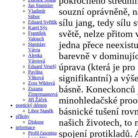
pokročilého střední
Jan Stanislav
souzní oprávněně, n
Vladimír
Stibor
sílu jang, tedy sílu
Eduard Světlík
Karel Sýs
světě, nelze přitom 
František
Valouch
jedna přece neexist
Stanislav
Vávra
barevně v dominujíc
Alenka
Vávrová
úprava (která je pro
Eduard Veselý
Pavlína
signifikantní) a výš
Vítková
Zora Wildová
básně. Koneckonců j
Zuzana
Zimermannová
minohledačské proorá
Jiří Žáček
poetický démon
básnické tušení rov
Libor Staněk
přílohy
našich životech, to
Diskuse
informace
spojení protikladů. 
Profil časopisu