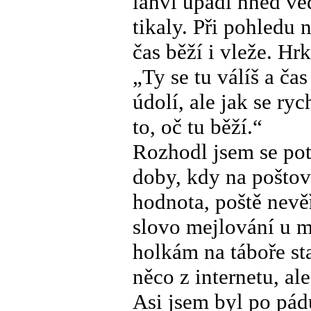
lahví upadl hned ved
tikaly. Při pohledu 
čas běží i vleže. H
„Ty se tu válíš a ča
údolí, ale jak se ryc
to, oč tu běží.“
Rozhodl jsem se pot
doby, kdy na pošto
hodnota, poště nevě
slovo mejlování u 
holkám na táboře st
něco z internetu, al
Asi jsem byl po pád