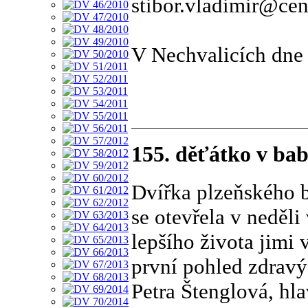
stibor.vladimir@ce
V Nechvalicích dne
155. děťátko v baby
Dvířka plzeňského 
se otevřela v neděl
lepšího života jimi 
první pohled zdravý
Petra Štenglová, hla