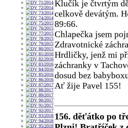
Klučík je čtvrtým d
celkově devátým. Ho
89:66.
Chlapečka jsem pojm
Zdravotnické záchra
Hrdličky, jenž mi př
záchranky v Tachově
dosud bez babyboxu
Ať žije Pavel 155!
156. děťátko po t
Plzni! Bratříček z