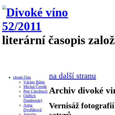
literární časopis zalo
na další stranu
obsah čísla
Václav Bárta
Michal Černík
Archiv divoké vi
Petr Cincibuch
Oldřich
Damborský
Vernisáž fotografi
Anna
Dvořáková
satyrů.
Jaroslav