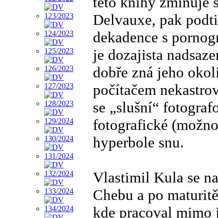
této knihy zmiňuje s
Delvauxe, pak podti
dekadence s pornogra
je dozajista nadsaze
dobře zná jeho okol
počítačem nekastrov
se „slušní“ fotogra
fotografické (možno
hyperbole snu.
Vlastimil Kula se n
Chebu a po maturit
kde pracoval mimo j