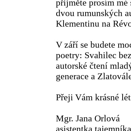
přijměte prosím mé 
dvou rumunských aut
Klementinu na Révo
V září se budete moc
poetry: Svahilec bez
autorské čtení mla
generace a Zlatovále
Přeji Vám krásné lét
Mgr. Jana Orlová
asistentka tajemník