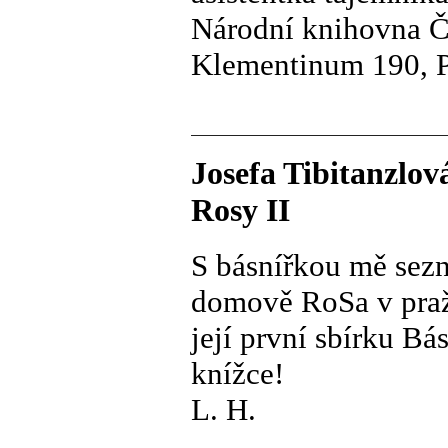
Národní knihovna Č
Klementinum 190, P
Josefa Tibitanzlov
Rosy II
S básnířkou mě sezn
domově RoSa v pražs
její první sbírku Bás
knížce!
L. H.