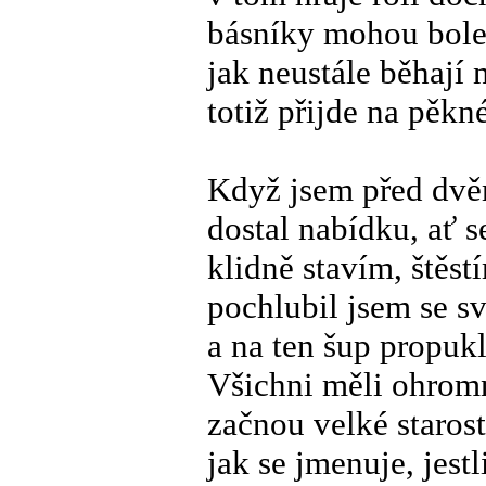
básníky mohou bolet
jak neustále běhají 
totiž přijde na pě
Když jsem před dvěm
dostal nabídku, ať s
klidně stavím, štěs
pochlubil jsem se s
a na ten šup propukl
Všichni měli ohromn
začnou velké starost
jak se jmenuje, jest