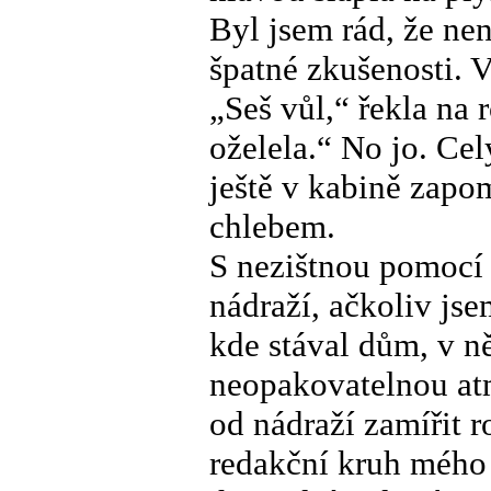
Byl jsem rád, že n
špatné zkušenosti. V
„Seš vůl,“ řekla na
oželela.“ No jo. Ce
ještě v kabině zapo
chlebem.
S nezištnou pomocí 
nádraží, ačkoliv jse
kde stával dům, v n
neopakovatelnou atm
od nádraží zamířit r
redakční kruh mého 