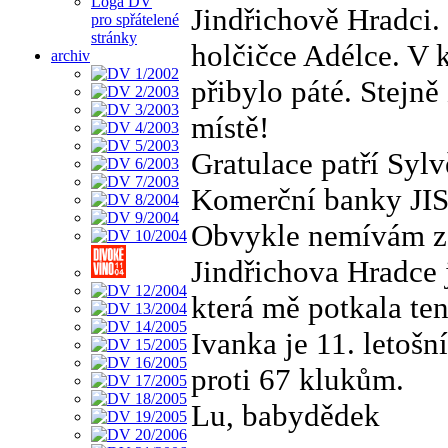
Loga DV
Jindřichově Hradci
pro spřátelené
stránky
holčičce Adélce. V k
archiv
přibylo páté. Stejně
místě!
Gratulace patří Syl
Komerční banky JIS
Obvykle nemívám z o
Jindřichova Hradce 
která mě potkala ten
Ivanka je 11. letoš
proti 67 klukům.
Lu, babydědek