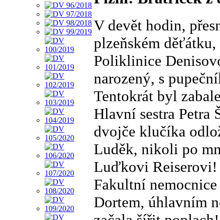
V devět hodin, přes
plzeňském děťátku,
Poliklinice Denisovo
narozený, s pupečn
Tentokrát byl zabal
Hlavní sestra Petra Š
dvojče klučíka odlo
Luděk, nikoli po mn
Luďkovi Reiserovi!
Fakultní nemocnice 
Dortem, úhlavním ne
začala šířit poplach