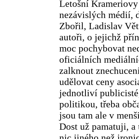
Letošní Krameriovy 
nezávislých médií, 
Zbořil, Ladislav Vět
autoři, o jejichž pří
moc pochybovat nedá
oficiálních mediáln
zalknout znechucení
udělovat ceny asocia
jednotliví publicisté
politikou, třeba ob
jsou tam ale v menši
Dost už pamatuji, a
nic jiného než iron