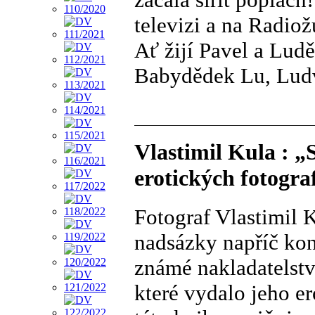
televizi a na Radiož
Ať žijí Pavel a Lud
Babydědek Lu, Ludví
Vlastimil Kula : 
erotických fotograf
Fotograf Vlastimil 
nadsázky napříč kon
známé nakladatelstv
které vydalo jeho e