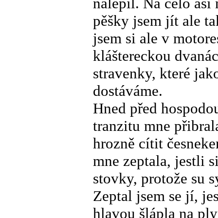
nalepil. Na čelo asi
pěšky jsem jít ale t
jsem si ale v motore
kláštereckou dvanáct
stravenky, které jak
dostáváme.
Hned před hospodou
tranzitu mne přibral
hrozně cítit česnek
mne zeptala, jestli s
stovky, protože su s
Zeptal jsem se jí, j
hlavou šlápla na pl