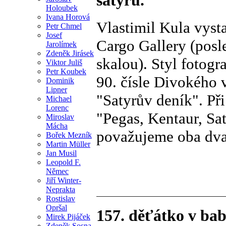
Holoubek
Ivana Horová
Vlastimil Kula vysta
Petr Chmel
Josef
Cargo Gallery (posl
Jarolímek
Zdeněk Jirásek
skalou). Styl fotog
Viktor Juliš
Petr Koubek
90. čísle Divokého 
Dominik
Lipner
"Satyrův deník". Př
Michael
Lorenc
"Pegas, Kentaur, Saty
Miroslav
Mácha
považujeme oba dva
Bořek Mezník
Martin Müller
Jan Musil
Leopold F.
Němec
Jiří Winter-
Neprakta
Rostislav
Opršal
157. děťátko v ba
Mirek Pijáček
Zdeněk Sosna