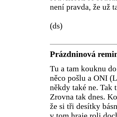
není pravda, že už 
(ds)
Prázdninová remin
Tu a tam kouknu do 
něco pošlu a ONI (L
někdy také ne. Tak t
Zrovna tak dnes. K
že si tři desítky bá
v tom hraje roli do