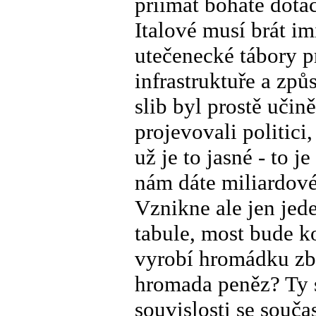
přiímat bohaté dota
Italové musí brát im
utečenecké tábory pr
infrastruktuře a zp
slib byl prostě učin
projevovali politici
už je to jasné - to j
nám dáte miliardové 
Vznikne ale jen jed
tabule, most bude ko
vyrobí hromádku zbo
hromada peněz? Ty si
souvislosti se souča