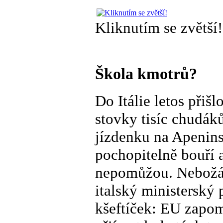
Kliknutím se zvětší!
Škola kmotrů?
Do Itálie letos přišl
stovky tisíc chudá
jízdenku na Apenins
pochopitelně bouří a
nepomůžou. Nebožáci
italský ministerský
kšeftíček: EU zapome