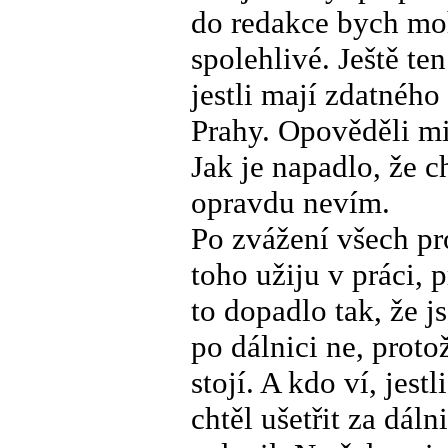
do redakce bych moh
spolehlivé. Ještě te
jestli mají zdatného
Prahy. Opověděli mi,
Jak je napadlo, že 
opravdu nevím.
Po zvážení všech pro
toho užiju v práci,
to dopadlo tak, že j
po dálnici ne, proto
stojí. A kdo ví, jes
chtěl ušetřit za dál