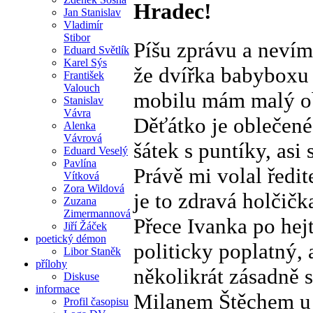
Hradec!
Jan Stanislav
Vladimír
Stibor
Píšu zprávu a nevím,
Eduard Světlík
Karel Sýs
že dvířka babyboxu 
František
Valouch
mobilu mám malý obr
Stanislav
Vávra
Děťátko je oblečené
Alenka
Vávrová
šátek s puntíky, asi
Eduard Veselý
Pavlína
Právě mi volal ředi
Vítková
Zora Wildová
je to zdravá holčičk
Zuzana
Zimermannová
Přece Ivanka po hej
Jiří Žáček
poetický démon
politicky poplatný, 
Libor Staněk
přílohy
několikrát zásadně 
Diskuse
informace
Milanem Štěchem u 
Profil časopisu