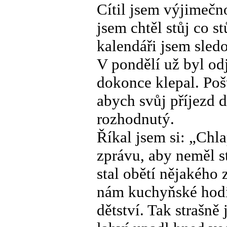
Cítil jsem výjimečn
jsem chtěl stůj co st
kalendáři jsem sledo
V pondělí už byl od
dokonce klepal. Pošť
abych svůj příjezd d
rozhodnutý.
Říkal jsem si: „Chl
zprávu, aby neměl s
stal obětí nějakého 
nám kuchyňské hodin
dětství. Tak strašně