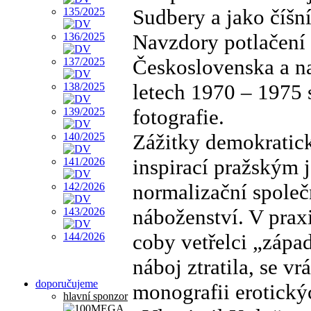
Sudbery a jako číš
Navzdory potlačení 
Československa a na
letech 1970 – 1975
fotografie.
Zážitky demokratick
inspirací pražským 
normalizační společ
náboženství. V prax
coby vetřelci „zápa
náboj ztratila, se vr
doporučujeme
monografii erotický
hlavní sponzor