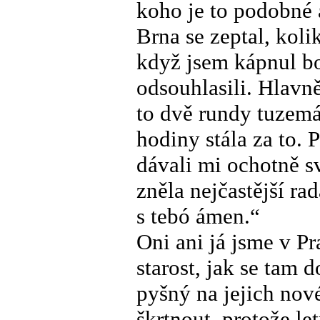
koho je to podobné 
Brna se zeptal, koli
když jsem kápnul bo
odsouhlasili. Hlavně
to dvě rundy tuzemá
hodiny stála za to. 
dávali mi ochotně s
zněla nejčastější ra
s tebó ámen.“
Oni ani já jsme v Pr
starost, jak se tam 
pyšný na jejich nové
škrtnout, protože le