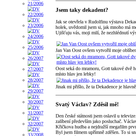
Jsem taky dekadent?
Jak se otevřela v Rudolfinu výstava Deka
holek, uvědomil jsem si, jak mnoho má mo
Ujišťuju vás, moji milí, že nezhlédnutí výs
Jan Van Oost ovšem vytvořil moje oblíbe
Oost seká do mramoru, Gott takové dvě hol
místo hlav jen lebky!
Jinak mi přišlo, že ta Dekadence je hlavně
Svatý Václav? Zděsil mě!
Den české státnosti jsem oslavil u televize
zalíbení především jako posluchač. Václa
Křičkova hudba a nejdražší megafilm prvn
Byl jsem filmem upřímně zděšen. To si sna