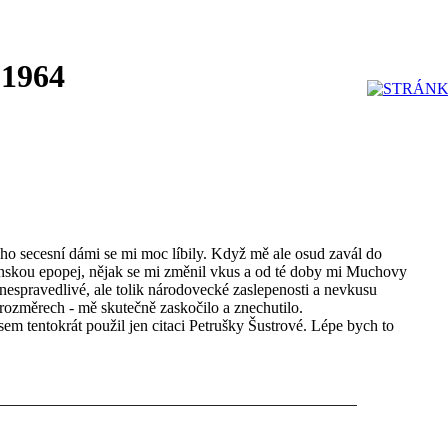
 1964
ho secesní dámi se mi moc líbily. Když mě ale osud zavál do
skou epopej, nějak se mi změnil vkus a od té doby mi Muchovy
 nespravedlivé, ale tolik národovecké zaslepenosti a nevkusu
rozměrech - mě skutečně zaskočilo a znechutilo.
sem tentokrát použil jen citaci Petrušky Šustrové. Lépe bych to