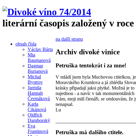
literární časopis založený v roce
na další stranu
obsah čísla
Václav Bárta
Archiv divoké vinice
Mia
Baumanová
Petruška tentokrát i za mne!
Dagmar
Burianová
Michal
V mládí jsem byla Muchovou ctitelkou, je
Bystrov
Moravského Krumlova a já zhlédla Slovan
Jarmila
krásky připadají jaksi plytké. Možná je to
Hannah
najednou - a navíc v tak monumentálních 
Čermáková
Vám, moji milí čtenáři, se omlouvám, že j
Karla
nenapsal.
Cikánová
Lu
Oldřich
Damborský
Eva
Frantinová
Petruška má dalšího ctitele.