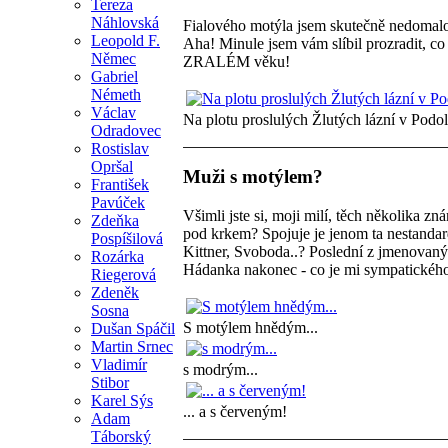
Tereza
Náhlovská
Fialového motýla jsem skutečně nedom
Leopold F.
Aha! Minule jsem vám slíbil prozradit, c
Němec
ZRALÉM věku!
Gabriel
Németh
Václav
Na plotu proslulých Žlutých lázní v Podol
Odradovec
Rostislav
Opršal
Muži s motýlem?
František
Pavúček
Všimli jste si, moji milí, těch několika 
Zdeňka
pod krkem? Spojuje je jenom ta nestandard
Pospíšilová
Kittner, Svoboda..? Poslední z jmenovaný
Rozárka
Hádanka nakonec - co je mi sympatického
Riegerová
Zdeněk
Sosna
S motýlem hnědým...
Dušan Spáčil
Martin Srnec
Vladimír
s modrým...
Stibor
Karel Sýs
... a s červeným!
Adam
Táborský