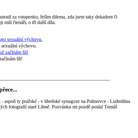
ratil za vstupenku, řeším dilema, zda jsem taky dekadent či
ilí čtenáři, o tři další díla.
 sexuální výchovu.
začínám šít!
řece...
m - aspoň ty pražské - v libeńské synagoze na Palmovce - Ludmilina
vých fotografií staré Libně. Pozvánku mi pozdě poslal Tomáš