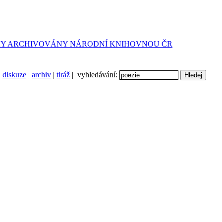
diskuze
|
archiv
|
tiráž
| vyhledávání: