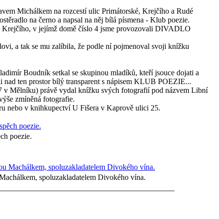
avem Michálkem na rozcestí ulic Primátorské, Krejčího a Rudé
stěradlo na černo a napsal na něj bílá písmena - Klub poezie.
ce Krejčího, v jejímž domě číslo 4 jsme provozovali DIVADLO
vi, a tak se mu zalíbila, že podle ní pojmenoval svoji knížku
ladimír Boudník setkal se skupinou mladíků, kteří jsouce dojati a
 nad ten prostor bílý transparent s nápisem KLUB POEZIE...
7 v Mělníku) právě vydal knížku svých fotografií pod názvem Libní
výše zmíněná fotografie.
ru nebo v knihkupectví U Fišera v Kaprově ulici 25.
ěch poezie.
 Machálkem, spoluzakladatelem Divokého vína.