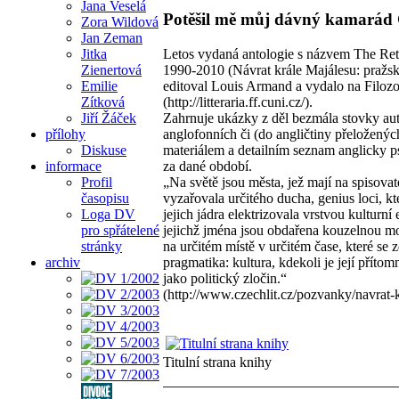
Jana Veselá
Potěšil mě můj dávný kamarád G
Zora Wildová
Jan Zeman
Letos vydaná antologie s názvem The Retu
Jitka
1990-2010 (Návrat krále Majálesu: pražsk
Zienertová
editoval Louis Armand a vydalo na Filozof
Emilie
(http://litteraria.ff.cuni.cz/).
Zítková
Zahrnuje ukázky z děl bezmála stovky au
Jiří Žáček
anglofonních či (do angličtiny přeložený
přílohy
materiálem a detailním seznam anglicky ps
Diskuse
za dané období.
informace
„Na světě jsou města, jež mají na spisovat
Profil
vyzařovala určitého ducha, genius loci, k
časopisu
jejich jádra elektrizovala vrstvou kulturní
Loga DV
jejichž jména jsou obdařena kouzelnou m
pro spřátelené
na určitém místě v určitém čase, které s
stránky
pragmatika: kultura, kdekoli je její příto
archiv
jako politický zločin.“
(http://www.czechlit.cz/pozvanky/navrat-k
Titulní strana knihy