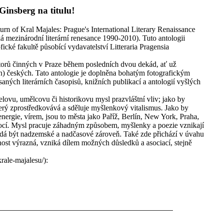
insberg na titulu!
rn of Kral Majales: Prague's International Literary Renaissance
á mezinárodní literární renesance 1990-2010). Tuto antologii
ické fakultě působící vydavatelství Litteraria Pragensia
torů činných v Praze během posledních dvou dekád, ať už
ch) českých. Tato antologie je doplněna bohatým fotografickým
aných literárních časopisů, knižních publikací a antologií vyšlých
elovu, umělcovu či historikovu mysl prazvláštní vliv; jako by
terý zprostředkovává a sděluje myšlenkový vitalismus. Jako by
 energie, vírem, jsou to města jako Paříž, Berlín, New York, Praha,
ocí. Mysl pracuje záhadným způsobem, myšlenky a poezie vznikají
e zdá být nadzemské a nadčasové zároveň. Také zde přichází v úvahu
mnost výrazná, vzniká dílem možných důsledků a asociací, stejně
rale-majalesu/):