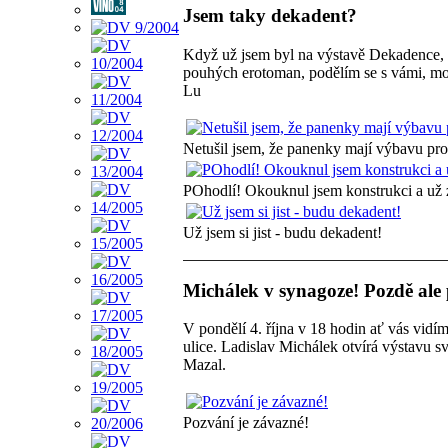
Jsem taky dekadent?
Když už jsem byl na výstavě Dekadence, ut
pouhých erotoman, podělím se s vámi, moji m
Lu
Netušil jsem, že panenky mají výbavu pro
POhodlí! Okouknul jsem konstrukci a už 
Už jsem si jist - budu dekadent!
Michálek v synagoze! Pozdě ale p
V pondělí 4. října v 18 hodin ať vás vidí
ulice. Ladislav Michálek otvírá výstavu s
Mazal.
Pozvání je závazné!