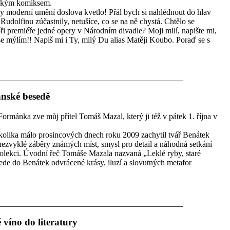
ickým komiksem.
y moderní umění doslova kvetlo! Přál bych si nahlédnout do hlav
Rudolfinu zúčastnily, netušíce, co se na ně chystá. Chtělo se
při premiéře jedné opery v Národním divadle? Moji milí, napište mi,
se mýlím!! Napiš mi i Ty, milý Du alias Matěji Koubo. Poraď se s
anské besedě
Formánka zve můj přítel Tomáš Mazal, který ji též v pátek 1. října v
kolika málo prosincových dnech roku 2009 zachytil tvář Benátek
zvyklé záběry známých míst, smysl pro detail a náhodná setkání
kolekci. Úvodní řeč Tomáše Mazala nazvaná „Leklé ryby, staré
de do Benátek odvrácené krásy, iluzí a slovutných metafor
 víno do literatury