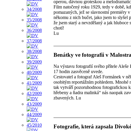
operou, dávnou groteskou a melodramat
Film natočený roku 1929, tedy v době, kd
pomazaných, jež se slavnostní premiéry v 
někomu z nich bučet, jako jsem to slyšel 
že jsem starý a nevzdělaný a jak hluboce 
chotí!
Lu
Benátky ve fotografii v Malostr
Na výstavu fotografií svého přítele Aleše 
17 hodin zasvěceně uvede.
Cestovatel a fotograf Aleš Formánek v ně
osobitým reportážním pohledem. Mnohé ne
tak vytváří pozoruhodnou fotografickou 
hřebeny a ňadra malinká“ nás naopak zave
zbavených. Lu
Fotografie, která zapsala Divoké