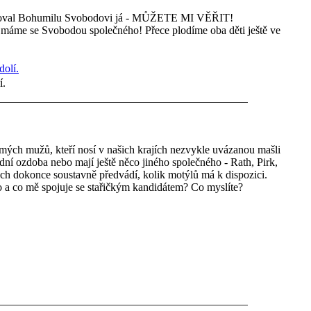
aloval Bohumilu Svobodovi já - MŮŽETE MI VĚŘIT!
o máme se Svobodou společného! Přece plodíme oba děti ještě ve
í.
známých mužů, kteří nosí v našich krajích nezvykle uvázanou mašli
ní ozdoba nebo mají ještě něco jiného společného - Rath, Pirk,
ch dokonce soustavně předvádí, kolik motýlů má k dispozici.
 a co mě spojuje se stařičkým kandidátem? Co myslíte?