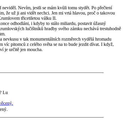
neviděl. Nevím, jestli se mám kvůli tomu stydět. Po přečtení
, že už ji ani vidět nechci. Jen mi vrtá hlavou, proč o takovou
mlovem třicetiletou válku II.
konce odhodláni, i kdyby to stálo miliardu, postavit úžasný
krumlovských lučištníků hradby svého zámku nechává trestuhodně
ům.
ada nevkusu v tak monumentálních rozměrech vydělá hromadu
m víc pitomců z celého světa se na to bude jezdit dívat. I když,
ví je určitě jen moucha.
? Lu
cený.