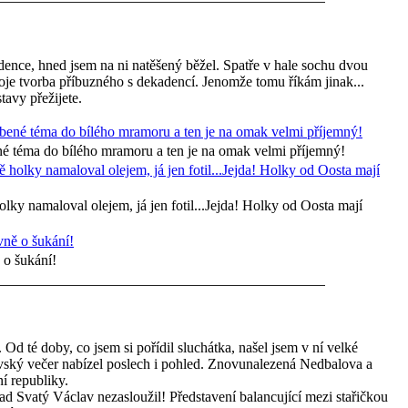
dence, hned jsem na ni natěšený běžel. Spatře v hale sochu dvou
je tvorba příbuzného s dekadencí. Jenomže tomu říkám jinak...
tavy přežijete.
né téma do bílého mramoru a ten je na omak velmi příjemný!
ky namaloval olejem, já jen fotil...Jejda! Holky od Oosta mají
 o šukání!
. Od té doby, co jsem si pořídil sluchátka, našel jsem v ní velké
vský večer nabízel poslech i pohled. Znovunalezená Nedbalova a
í republiky.
d Svatý Václav nezasloužil! Představení balancující mezi stařičkou