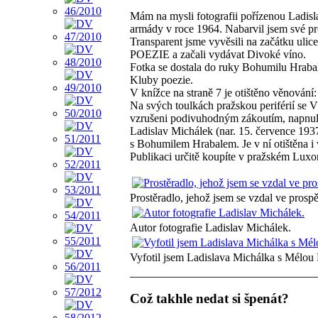
Mám na mysli fotografii pořízenou Ladisl
armády v roce 1964. Nabarvil jsem své pro
Transparent jsme vyvěsili na začátku uli
POEZIE a začali vydávat Divoké víno.
Fotka se dostala do ruky Bohumilu Hrabalo
Kluby poezie.
V knížce na straně 7 je otištěno věnování:
Na svých toulkách pražskou periférií se V
vzrušeni podivuhodným zákoutím, napnuli
Ladislav Michálek (nar. 15. července 193
s Bohumilem Hrabalem. Je v ní otištěna i 
Publikaci určitě koupíte v pražském Luxo
Prostěradlo, jehož jsem se vzdal ve prosp
Autor fotografie Ladislav Michálek.
Vyfotil jsem Ladislava Michálka s Mélou
Což takhle nedat si špenát?