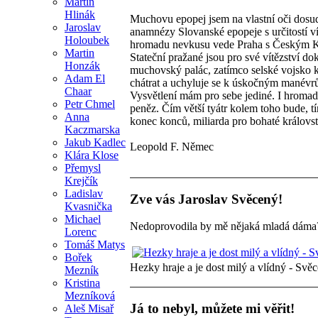
Martin
Hlinák
Muchovu epopej jsem na vlastní oči dosud 
Jaroslav
anamnézy Slovanské epopeje s určitostí vím
Holoubek
hromadu nevkusu vede Praha s Českým Kru
Martin
Stateční pražané jsou pro své vítězství do
Honzák
muchovský palác, zatímco selské vojsko 
Adam El
chátrat a uchyluje se k úskočným manévr
Chaar
Vysvětlení mám pro sebe jediné. I hrom
Petr Chmel
peněz. Čím větší tyátr kolem toho bude, tí
Anna
konec konců, miliarda pro bohaté královst
Kaczmarska
Jakub Kadlec
Leopold F. Němec
Klára Klose
Přemysl
Krejčík
Ladislav
Zve vás Jaroslav Svěcený!
Kvasnička
Michael
Nedoprovodila by mě nějaká mladá dáma
Lorenc
Tomáš Matys
Bořek
Hezky hraje a je dost milý a vlídný - Svě
Mezník
Kristina
Mezníková
Já to nebyl, můžete mi věřit!
Aleš Misař