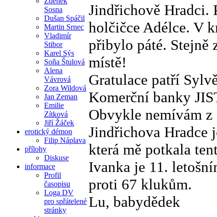
Zdeněk
Jindřichově Hradci.
Sosna
Dušan Spáčil
holčičce Adélce. V kr
Martin Srnec
Vladimír
přibylo páté. Stejně
Stibor
Karel Sýs
místě!
Soňa Štulová
Alena
Gratulace patří Sylv
Vávrová
Zora Wildová
Komerční banky JIS
Jan Zeman
Emilie
Obvykle nemívám z o
Zítková
Jiří Žáček
Jindřichova Hradce j
erotický démon
Filip Náplava
která mě potkala ten
přílohy
Diskuse
Ivanka je 11. letošn
informace
Profil
proti 67 klukům.
časopisu
Loga DV
Lu, babydědek
pro spřátelené
stránky