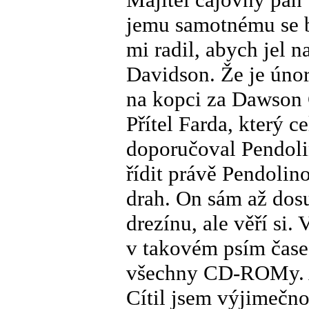
jemu samotnému se b
mi radil, abych jel
Davidson. Že je únor
na kopci za Dawson 
Přítel Farda, který c
doporučoval Pendolin
řídit právě Pendolin
drah. On sám až dosu
drezínu, ale věří si
v takovém psím čase
všechny CD-ROMy. A 
Cítil jsem výjimečno