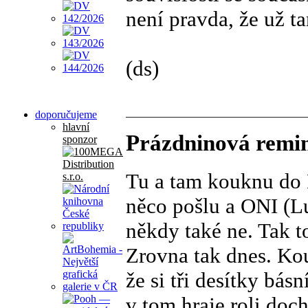
není pravda, že už t
(ds)
doporučujeme
hlavní
Prázdninová remin
sponzor
Tu a tam kouknu do 
něco pošlu a ONI (Lu
někdy také ne. Tak to
Zrovna tak dnes. Ko
že si tři desítky bás
v tom hraje roli doc