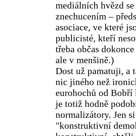
mediálních hvězd se
znechucením – předst
asociace, ve které js
publicisté, kteří nes
třeba občas dokonce
ale v menšině.)
Dost už pamatuji, a 
nic jiného než iron
eurohochů od Bobří 
je totiž hodně podob
normalizátory. Jen si
"konstruktivní demok