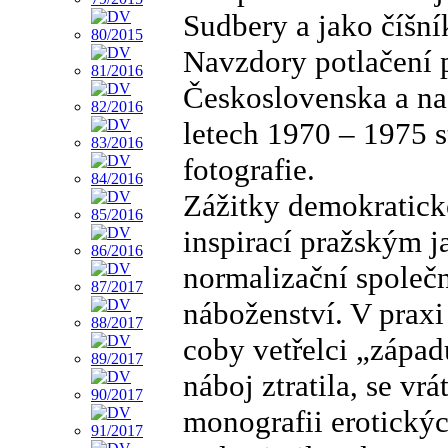
Sudbery a jako číšn
Navzdory potlačení p
Československa a na
letech 1970 – 1975 
fotografie.
Zážitky demokratické
inspirací pražským j
normalizační společn
náboženství. V praxi
coby vetřelci „západ
náboj ztratila, se vr
monografii erotickýc