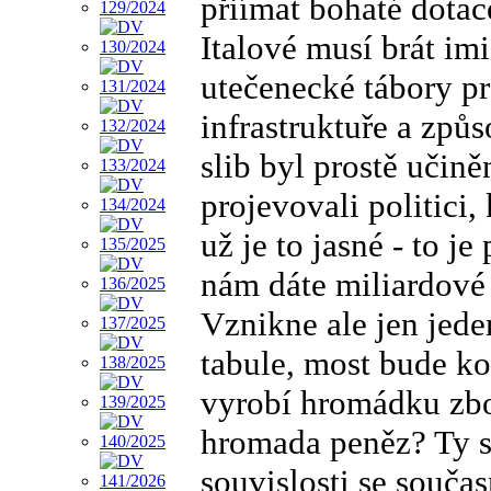
přiímat bohaté dotac
Italové musí brát im
utečenecké tábory pr
infrastruktuře a zp
slib byl prostě učin
projevovali politici
už je to jasné - to j
nám dáte miliardové d
Vznikne ale jen jede
tabule, most bude ko
vyrobí hromádku zbož
hromada peněz? Ty si
souvislosti se souča