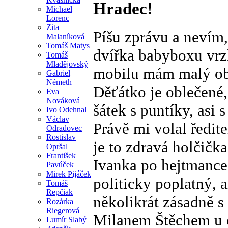
Hradec!
Michael
Lorenc
Zita
Píšu zprávu a nevím, 
Malaníková
Tomáš Matys
dvířka babyboxu vrzl
Tomáš
Mladějovský
mobilu mám malý obrá
Gabriel
Németh
Děťátko je oblečené,
Eva
Nováková
šátek s puntíky, asi 
Ivo Odehnal
Václav
Právě mi volal ředit
Odradovec
Rostislav
je to zdravá holčičk
Opršal
František
Ivanka po hejtmance
Pavúček
Mirek Pijáček
politicky poplatný, 
Tomáš
Repčiak
několikrát zásadně 
Rozárka
Riegerová
Milanem Štěchem u 
Lumír Slabý