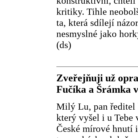
konstruktivní, chtěl
kritiky. Tihle neobol
ta, která sdílejí náz
nesmyslné jako horký
(ds)
Zveřejňuji už opra
Fučíka a Šrámka 
Milý Lu, pan ředitel 
který vyšel i u Tebe
České mírové hnutí i