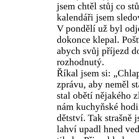
jsem chtěl stůj co st
kalendáři jsem sledo
V pondělí už byl odj
dokonce klepal. Pošť
abych svůj příjezd d
rozhodnutý.
Říkal jsem si: „Chla
zprávu, aby neměl st
stal obětí nějakého 
nám kuchyňské hodin
dětství. Tak strašně 
lahví upadl hned ved