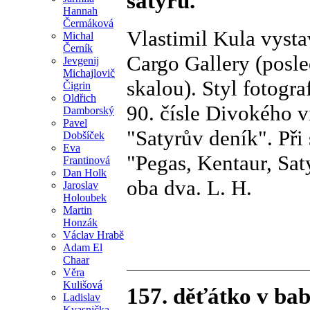
satyrů.
Hannah
Čermáková
Vlastimil Kula vystav
Michal
Černík
Cargo Gallery (posl
Jevgenij
Michajlovič
skalou). Styl fotog
Čigrin
Oldřich
90. čísle Divokého 
Damborský
Pavel
"Satyrův deník". Při
Dobšíček
Eva
"Pegas, Kentaur, Saty
Frantinová
Dan Holk
oba dva. L. H.
Jaroslav
Holoubek
Martin
Honzák
Václav Hrabě
Adam El
Chaar
Věra
Kulišová
157. děťátko v ba
Ladislav
Kvasnička