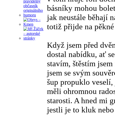
básníky mohou bolet 
jak neustále běhají 
totiž přijde na pěk
Když jsem před dvěm
dostal nabídku, ať se
stavím, štěstím jse
jsem se svým souvěrc
šup propuklo veselí,
měli ohromnou radost
starosti. A hned mi g
jestli je to kluk neb