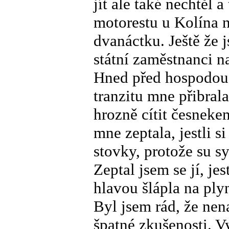
jít ale také nechtěl 
motorestu u Kolína n
dvanáctku. Ještě že j
státní zaměstnanci n
Hned před hospodou 
tranzitu mne přibral
hrozně cítit česnek
mne zeptala, jestli s
stovky, protože su sy
Zeptal jsem se jí, je
hlavou šlápla na ply
Byl jsem rád, že ne
špatné zkušenosti. V