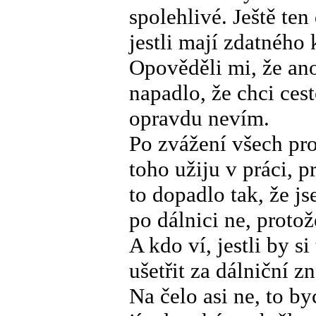
spolehlivé. Ještě te
jestli mají zdatného 
Opověděli mi, že ano,
napadlo, že chci ces
opravdu nevím.
Po zvážení všech pro
toho užiju v práci, 
to dopadlo tak, že j
po dálnici ne, protož
A kdo ví, jestli by s
ušetřit za dálniční z
Na čelo asi ne, to b