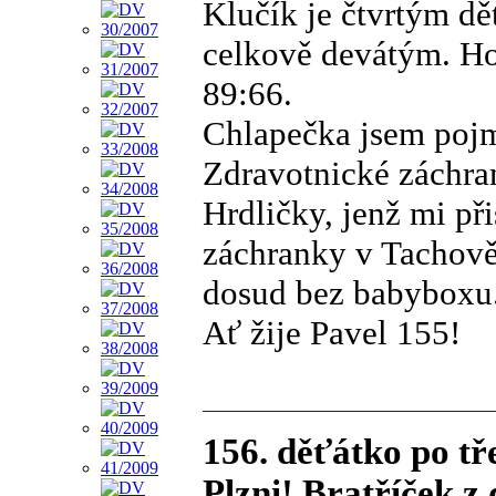
Klučík je čtvrtým d
celkově devátým. Hol
89:66.
Chlapečka jsem pojm
Zdravotnické záchra
Hrdličky, jenž mi při
záchranky v Tachově
dosud bez babyboxu
Ať žije Pavel 155!
156. děťátko po t
Plzni! Bratříček z