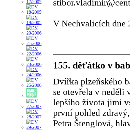
stibor.vladimir@cen
V Nechvalicích dne 
155. děťátko v baby
Dvířka plzeňského b
se otevřela v neděli
lepšího života jimi 
první pohled zdravý,
Petra Štenglová, hlav