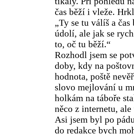
tikaly. Při pohledu 
čas běží i vleže. Hr
„Ty se tu válíš a ča
údolí, ale jak se ryc
to, oč tu běží.“
Rozhodl jsem se potv
doby, kdy na poštov
hodnota, poště nevěř
slovo mejlování u m
holkám na táboře sta
něco z internetu, ale
Asi jsem byl po pádu
do redakce bych mohl