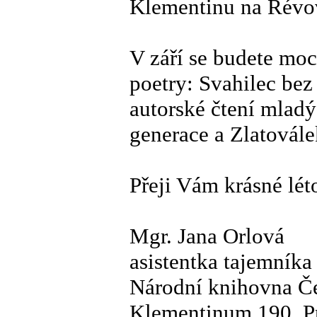
Klementinu na Révov
V září se budete moc
poetry: Svahilec bez 
autorské čtení mlad
generace a Zlatoválek
Přeji Vám krásné lét
Mgr. Jana Orlová
asistentka tajemník
Národní knihovna Če
Klementinum 190, P