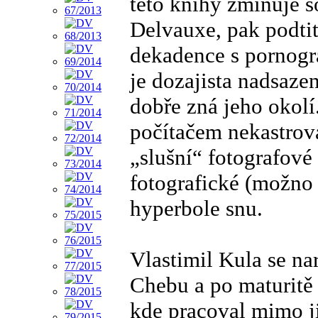
této knihy zmiňuje s
Delvauxe, pak podti
dekadence s pornogra
je dozajista nadsaze
dobře zná jeho okolí
počítačem nekastrov
„slušní“ fotografové
fotografické (možno 
hyperbole snu.
Vlastimil Kula se na
Chebu a po maturitě
kde pracoval mimo j