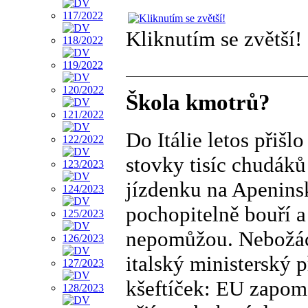
Kliknutím se zvětší!
Škola kmotrů?
Do Itálie letos přišlo
stovky tisíc chudák
jízdenku na Apeninsk
pochopitelně bouří a
nepomůžou. Nebožáci
italský ministerský 
kšeftíček: EU zapome