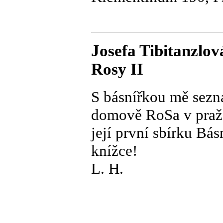
Josefa Tibitanzlov
Rosy II
S básnířkou mě sezn
domově RoSa v pražsk
její první sbírku Básn
knížce!
L. H.