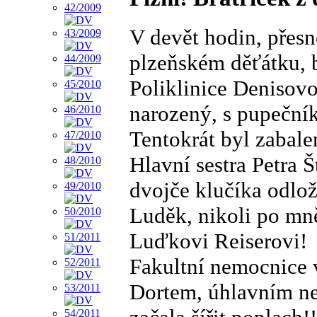
V devět hodin, přes
plzeňském děťátku, 
Poliklinice Denisovo
narozený, s pupeční
Tentokrát byl zabale
Hlavní sestra Petra Š
dvojče klučíka odlo
Luděk, nikoli po mně
Luďkovi Reiserovi!
Fakultní nemocnice 
Dortem, úhlavním nep