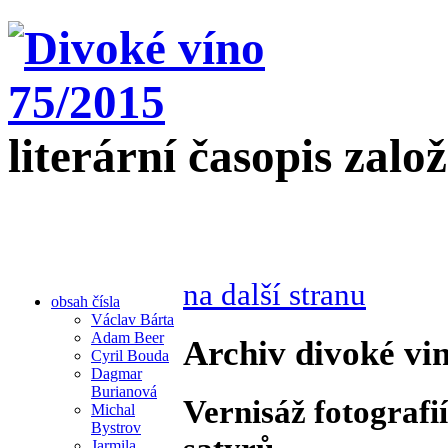
literární časopis zalo
na další stranu
obsah čísla
Václav Bárta
Adam Beer
Archiv divoké vin
Cyril Bouda
Dagmar
Burianová
Vernisáž fotografi
Michal
Bystrov
Jarmila