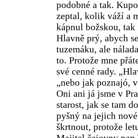
podobné a tak. Kupod
zeptal, kolik váží a 
kápnul božskou, tak 
Hlavně prý, abych se
tuzemáku, ale nálada
to. Protože mne přát
své cenné rady. „Hla
„nebo jak poznajó, v
Oni ani já jsme v Pr
starost, jak se tam d
pyšný na jejich nové 
škrtnout, protože let
Majitel čajovny pan 