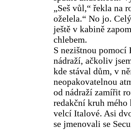
„Seš vůl,“ řekla na 
oželela.“ No jo. Cel
ještě v kabině zapom
chlebem.
S nezištnou pomocí P
nádraží, ačkoliv jse
kde stával dům, v ně
neopakovatelnou atmo
od nádraží zamířit r
redakční kruh mého h
velcí Italové. Asi dv
se jmenovali se Secu