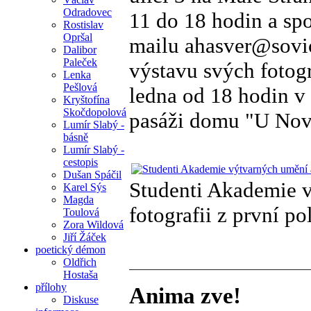
Odradovec
11 do 18 hodin a spo
Rostislav
Opršal
mailu ahasver@sovic
Dalibor
Paleček
výstavu svých fotogr
Lenka
Pešlová
ledna od 18 hodin v
Kryštofína
Skočdopolová
pasáži domu "U Nová
Lumír Slabý -
básně
Lumír Slabý -
cestopis
Dušan Spáčil
Studenti Akademie v
Karel Sýs
Magda
fotografii z první po
Toulová
Zora Wildová
Jiří Žáček
poetický démon
Oldřich
Hostaša
přílohy
Anima zve!
Diskuse