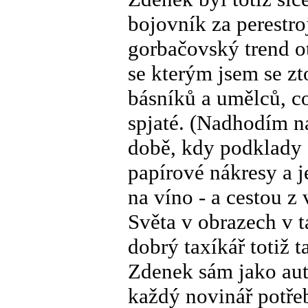
bojovník za perestro
gorbačovský trend ot
se kterým jsem se zt
básníků a umělců, co
spjaté. (Nadhodím n
době, kdy podklady č
papírové nákresy a j
na víno - a cestou z
Světa v obrazech v t
dobrý taxíkář totiž t
Zdenek sám jako auto
každý novinář potře