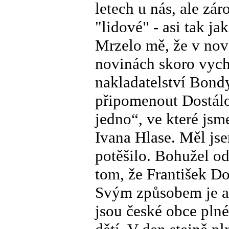
letech u nás, ale zá
"lidové" - asi tak ja
Mrzelo mě, že v nové
novinách skoro vychá
nakladatelství Bond
připomenout Dostál
jedno“, ve které jsm
Ivana Hlase. Měl jse
potěšilo. Bohužel od
tom, že František Do
Svým způsobem je al
jsou české obce plné