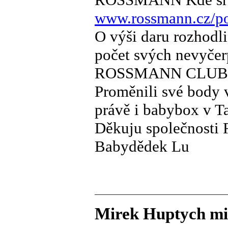
www.rossmann.cz/
O výši daru rozhodli
počet svých nevyče
ROSSMANN CLUB příb
Proměnili své body v
právě i babybox v T
Děkuju společnost
Babydědek Lu
Mirek Huptych mi 