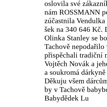
oslovila své zákazník
nám ROSSMANN pos
zúčastnila Vendulka
šek na 340 646 Kč. 
Olinka Stanley se bo
Tachově nepodařilo 
přispěchali tradiční
Vojtěch Novák a jeh
a soukromá dárkyně 
Děkuju všem dárců
by v Tachově babyb
Babydědek Lu