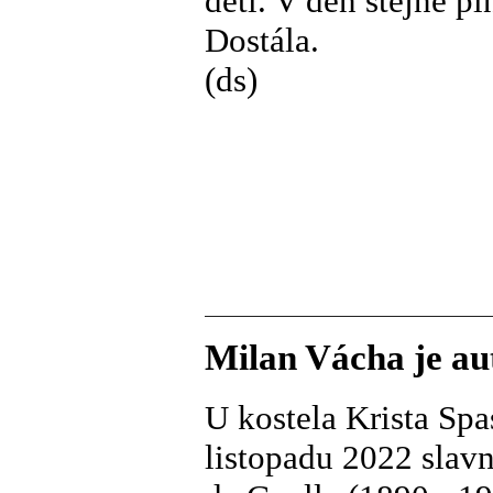
dětí. V den stejně p
Dostála.
(ds)
Milan Vácha je au
U kostela Krista Spa
listopadu 2022 slav