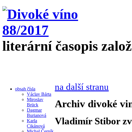
literární časopis zalo
na další stranu
obsah čísla
Václav Bárta
Miroslav
Archiv divoké vi
Brück
Dagmar
Burianová
Vladimír Stibor zv
Karla
Cikánová
Michal Černík