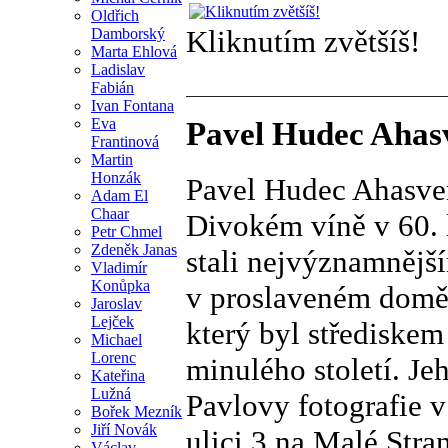
Oldřich
Kliknutím zvětšíš!
Damborský
Marta Ehlová
Ladislav
Fabián
Ivan Fontana
Eva
Pavel Hudec Ahasv
Frantinová
Martin
Honzák
Pavel Hudec Ahasver
Adam El
Chaar
Divokém víně v 60. 
Petr Chmel
Zdeněk Janas
stali nejvýznamnější
Vladimír
Konůpka
v proslaveném domě
Jaroslav
Lejček
který byl střediske
Michael
Lorenc
minulého století. Jeh
Kateřina
Lužná
Pavlovy fotografie 
Bořek Mezník
Jiří Novák
ulici 3 na Malé Stra
Václav