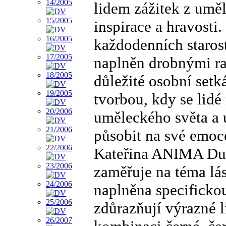
lidem zážitek z uměl
inspirace a hravosti
každodenních starost
naplněn drobnými ra
důležité osobní setk
tvorbou, kdy se lidé 
uměleckého světa a 
působit na své emoc
Kateřina ANIMA Duš
zaměřuje na téma lásk
naplněna specifickou
zdůrazňují výrazné li