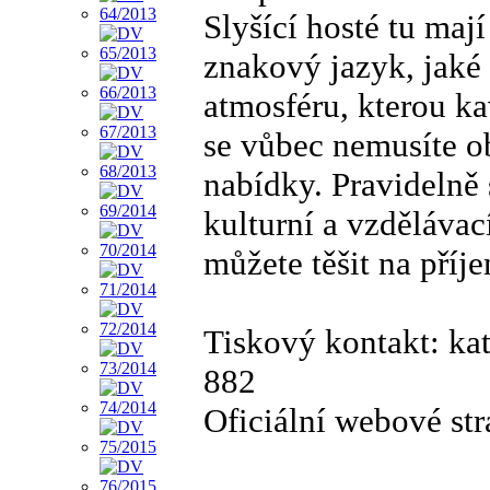
Slyšící hosté tu maj
znakový jazyk, jaké t
atmosféru, kterou k
se vůbec nemusíte ob
nabídky. Pravidelně 
kulturní a vzdělávac
můžete těšit na příj
Tiskový kontakt: k
882
Oficiální webové st