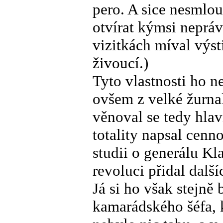
pero. A sice nesmlo
otvírat kýmsi nepráv
vizitkách míval výs
živoucí.)
Tyto vlastnosti ho n
ovšem z velké žurna
věnoval se tedy hlavn
totality napsal cenn
studii o generálu K
revoluci přidal dalš
Já si ho však stejně
kamarádského šéfa, 