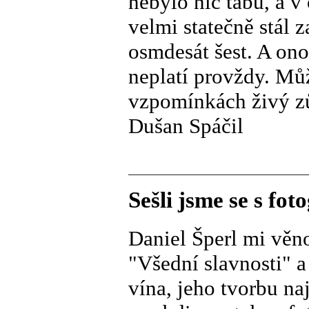
nebylo nic tabu, a 
velmi statečně stál 
osmdesát šest. A on
neplatí provždy. Můž
vzpomínkách živý zů
Dušan Spáčil
Sešli jsme se s fo
Daniel Šperl mi věnov
"Všední slavnosti" 
vína, jeho tvorbu na