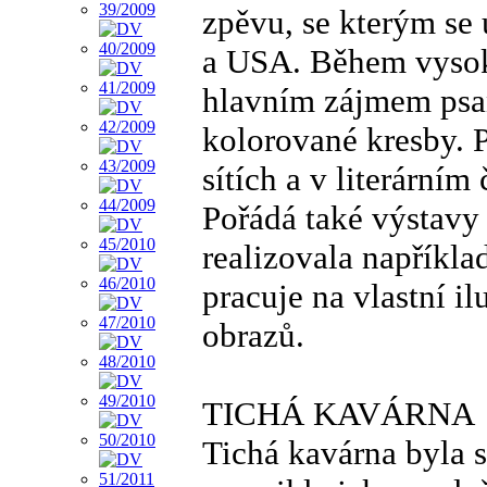
zpěvu, se kterým se 
a USA. Během vysoko
hlavním zájmem psaní
kolorované kresby. P
sítích a v literárním
Pořádá také výstavy 
realizovala napříkla
pracuje na vlastní i
obrazů.
TICHÁ KAVÁRNA
Tichá kavárna byla 