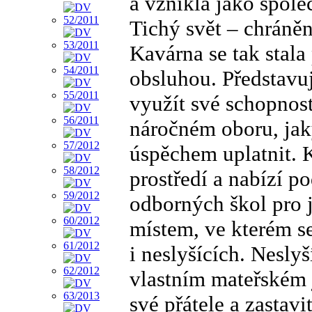
a vznikla jako spole
Tichý svět – chráněná
Kavárna se tak stala
obsluhou. Představuj
využít své schopnost
náročném oboru, jak
úspěchem uplatnit. 
prostředí a nabízí 
odborných škol pro j
místem, ve kterém se
i neslyšících. Nesly
vlastním mateřském 
své přátele a zastav