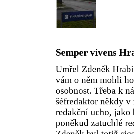
Semper vivens Hr
Umřel Zdeněk Hrabic
vám o něm mohli hod
osobnost. Třeba k ná
šéfredaktor někdy v 
redakční ucho, jako 
poněkud zatuchlé re
Zdeněk byl totiž sic