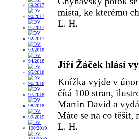
Chyňavský potok se 
místa, ke kterému 
L. H.
Jiří Žáček hlásí v
Knížka vyjde v únoru
čítá 100 stran, ilust
Martin David a vydává
Máte se na co těšit, 
L. H.