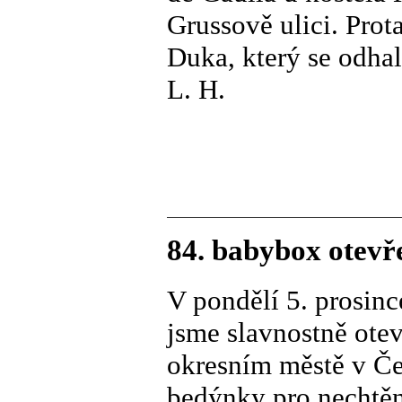
Grussově ulici. Prot
Duka, který se odhal
L. H.
84. babybox otevř
V pondělí 5. prosin
jsme slavnostně ote
okresním městě v Če
bedýnky pro nechtěn