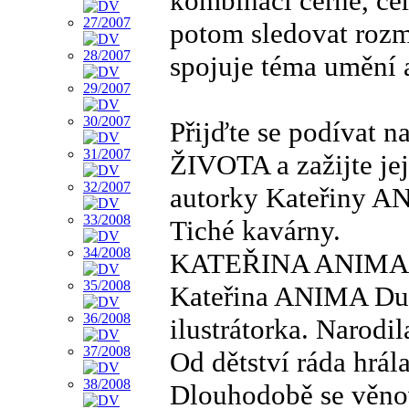
kombinaci černé, čer
potom sledovat rozma
spojuje téma umění a
Přijďte se podívat
ŽIVOTA a zažijte jej
autorky Kateřiny A
Tiché kavárny.
KATEŘINA ANIM
Kateřina ANIMA Duš
ilustrátorka. Narodil
Od dětství ráda hrál
Dlouhodobě se věnov