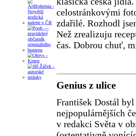
klasická česká jídla
celostránkovými foto
zdařilé. Rozhodl jse
Než zrealizuju recep
čas. Dobrou chuť, mi
Genius z ulice
František Dostál byl
nejpopulárnějších č
v redakci Světa v ob
(ostentativně vonící