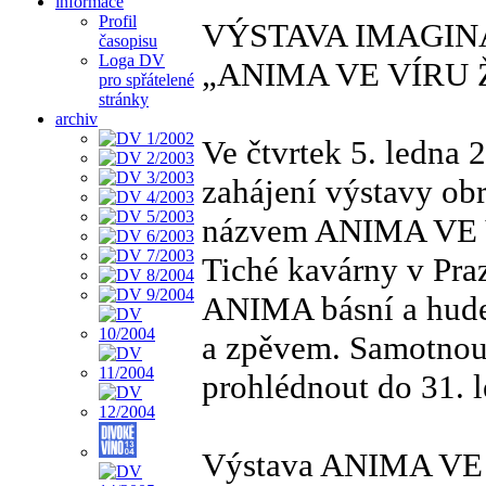
informace
Profil
VÝSTAVA IMAGIN
časopisu
Loga DV
„ANIMA VE VÍRU 
pro spřátelené
stránky
archiv
Ve čtvrtek 5. ledna
zahájení výstavy ob
názvem ANIMA VE V
Tiché kavárny v Praz
ANIMA básní a hude
a zpěvem. Samotnou
prohlédnout do 31. 
Výstava ANIMA VE V