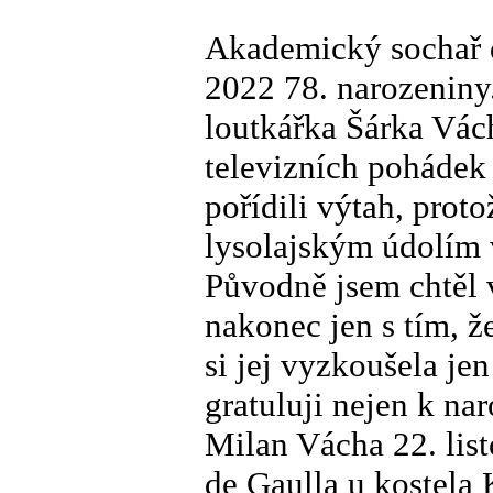
Akademický sochař d
2022 78. narozeniny.
loutkářka Šárka Vác
televizních pohádek
pořídili výtah, prot
lysolajským údolím v
Původně jsem chtěl v
nakonec jen s tím, ž
si jej vyzkoušela j
gratuluji nejen k na
Milan Vácha 22. list
de Gaulla u kostela 