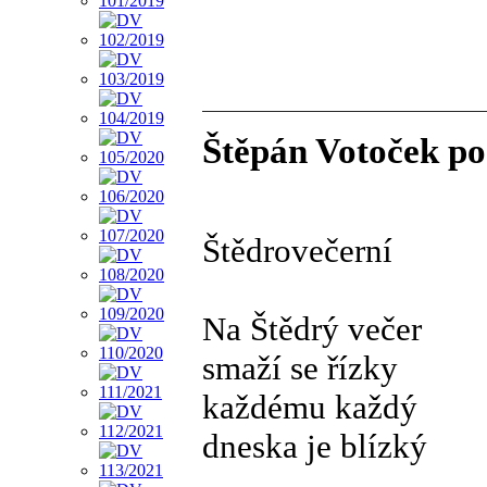
Štěpán Votoček pos
Štědrovečerní
Na Štědrý večer
smaží se řízky
každému každý
dneska je blízký