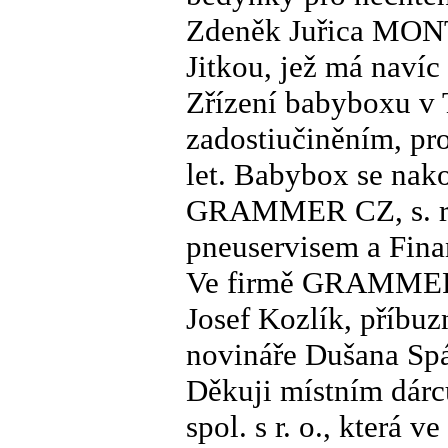
Zdeněk Juřica MONT
Jitkou, jež má navíc
Zřízení babyboxu v
zadostiučiněním, pr
let. Babybox se nako
GRAMMER CZ, s. r. 
pneuservisem a Fin
Ve firmě GRAMMER s
Josef Kozlík, příbuz
novináře Dušana Sp
Děkuji místním dár
spol. s r. o., která 