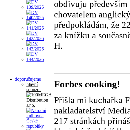
obdivuju především p
chovatelem anglickýc
předpokládám, že 22
za knížku a současně
H.
doporučujeme
Forbes cooking!
hlavní
sponzor
Přišla mi kuchařka 
nakladatelství Medi
217 stránkách přináš