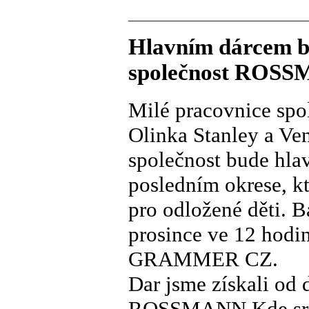
Hlavním dárcem ba
společnost ROSSMA
Milé pracovnice s
Olinka Stanley a Ve
společnost bude hla
posledním okrese, k
pro odložené děti. 
prosince ve 12 hodin
GRAMMER CZ.
Dar jsme získali od
ROSSMANN Kde sr