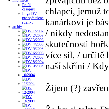
zpívajícím bez o
informace
Profil
chlapci, jemuž t
časopisu
Loga DV
pro spřátelené
kanárkovi je básn
stránky
archiv
/ nikdy nedostan
skutečnosti hořk
více sil, / určit
naší skříni / Kdy
Žijem (?) zavřeni