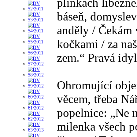
plínkách líbezné
báseň, domyslev,
anděly / Čekám v
kočkami / za na
zem.“ Pravá idy
Ohromující obje
věcem, třeba Ná
popelnice: „Ne n
milenka všech po