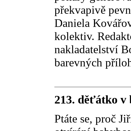
překvapivě pevn
Daniela Kovářov
kolektiv. Redakt
nakladatelství B
barevných přílo
213. děťátko v 
Ptáte se, proč J