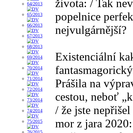
života: / Tak ne
popelnice perfe
nejvulgárnější?
Existenciální ka
fantasmagorickým
Prášila na výpra
cestou, neboť „k
/ že jste nepřiš
mor z jara 2020: