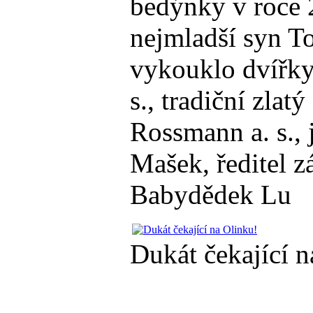
bedýnky v roce 2
nejmladší syn To
vykouklo dvířky
s., tradiční zla
Rossmann a. s., j
Mašek, ředitel z
Babydědek Lu
Dukát čekající n