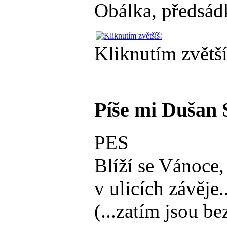
Obálka, předsádk
Kliknutím zvětší
Píše mi Dušan 
PES
Blíží se Vánoce,
v ulicích závěje..
(...zatím jsou be