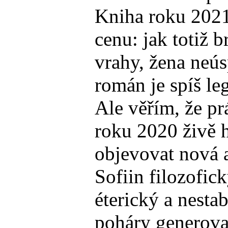
Kniha roku 2021 
cenu: jak totiž 
vrahy, žena neús
román je spíš le
Ale věřím, že p
roku 2020 živě 
objevovat nová a
Sofiin filozofic
éterický a nesta
poháry generovan