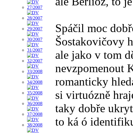
ale Berlioz, to j
Spáčil moc dobř
Šostakovičovy h
ale jako v tom d
nevzpomenout Ka
romanticky hled
si virtuózně hra
taky dobře ukryt
to ká ó identifi