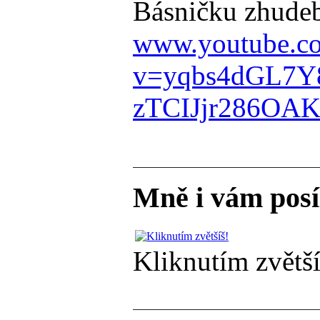
Básničku zhudebn
www.youtube.c
v=yqbs4dGL7Y
zTCIJjr286OA
Mně i vám posí
Kliknutím zvětší