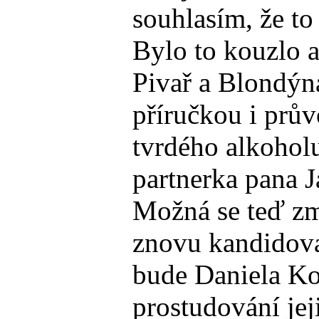
souhlasím, že to
Bylo to kouzlo a
Pivař a Blondýna
příručkou i prův
tvrdého alkoholu
partnerka pana J
Možná se teď zmý
znovu kandidovat
bude Daniela Kov
prostudování jej