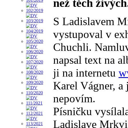
než těch živých
S Ladislavem Mrk
vystupoval v exh
Chuchli. Namluvi
napsal text na a
ji na internetu
w
Karel Vágner, a 
nepovím.
Písničku vysílal
Ladislave Mrkvi