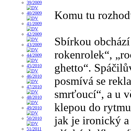
Komu tu rozhodu
Sbírkou obchází s
rokenrolek“, „ro
ghetto“. Spáčilů
posmívá se rekl
smrťoucí“, a u 
klepou do rytmu 
jak je ironický a