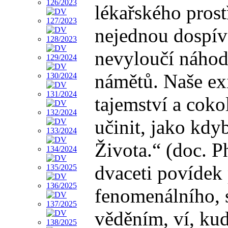
lékařského prost
nejednou dospív
nevyloučí náhod
námětů. Naše exi
tajemství a cok
učinit, jako kdy
Života.“ (doc. P
dvaceti povídek 
fenomenálního, 
věděním, ví, kud