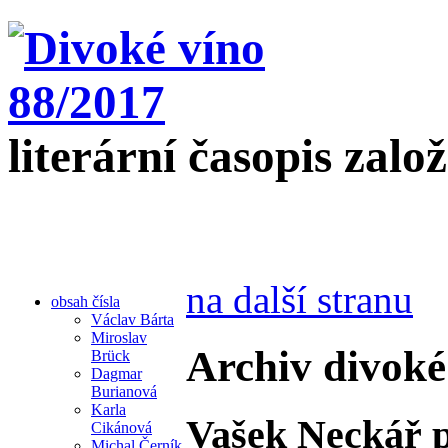
literární časopis zalo
na další stranu
obsah čísla
Václav Bárta
Miroslav
Archiv divoké
Brück
Dagmar
Burianová
Karla
Vašek Neckář p
Cikánová
Michal Černík