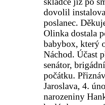
skládce již po 
dovolil instalov
poslanec. Děkuj
Olinka dostala p
babybox, který 
Náchod. Účast př
senátor, brigádn
počátku. Přiznáv
Jaroslava, 4. ún
narozeniny Hank