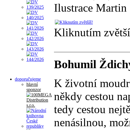
Ilustrace Martin
Kliknutím zvětší
Bohumil Ždichy
doporučujeme
K životní moudros
hlavní
sponzor
někdy cestou nap
tedy cestou nejt
nenásilnou, možn