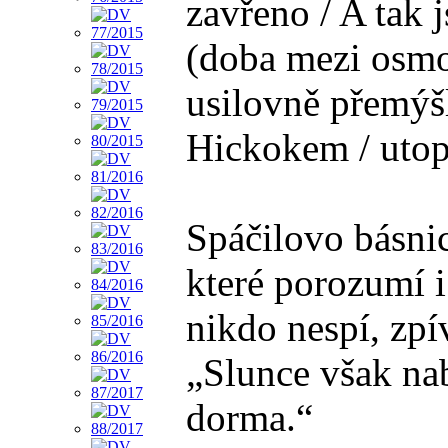
zavřeno / A tak 
(doba mezi osmou
usilovně přemýšl
Hickokem / utop
Spáčilovo básnic
které porozumí i
nikdo nespí, zpí
„Slunce však nabí
dorma.“