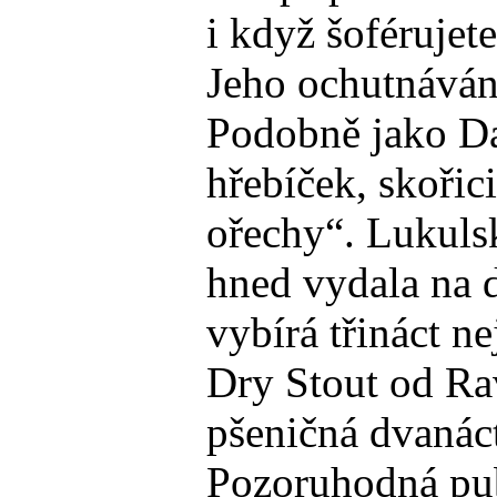
i když šoférujet
Jeho ochutnáván
Podobně jako Dan
hřebíček, skořici
ořechy“. Lukulsk
hned vydala na d
vybírá třináct n
Dry Stout od Ra
pšeničná dvanác
Pozoruhodná pub