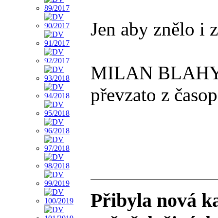
Jen aby znělo i 
MILAN BLAH
převzato z časo
Přibyla nová k