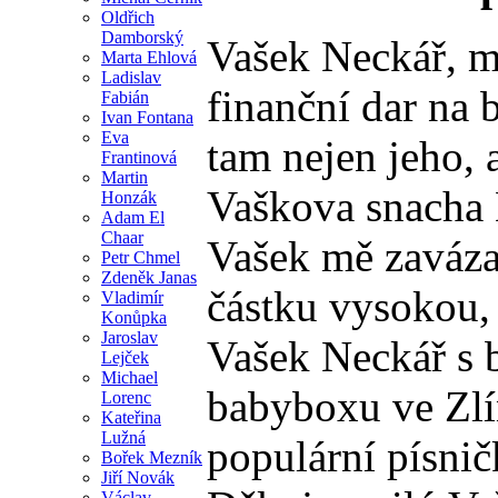
Oldřich
Damborský
Vašek Neckář, mů
Marta Ehlová
Ladislav
finanční dar na 
Fabián
Ivan Fontana
Eva
tam nejen jeho, 
Frantinová
Martin
Vaškova snacha
Honzák
Adam El
Chaar
Vašek mě zavázal
Petr Chmel
Zdeněk Janas
částku vysokou,
Vladimír
Konůpka
Jaroslav
Vašek Neckář s b
Lejček
Michael
babyboxu ve Zlín
Lorenc
Kateřina
Lužná
populární písni
Bořek Mezník
Jiří Novák
Václav