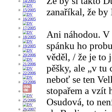
Že by si takto 
zanaříkal, že b
Ani náhodou. V b
spánku ho probud
věděl, / že je to
pěšky, ale „v tu 
neboť se ten Ve
stopařem a vzít 
Osudová, to nen