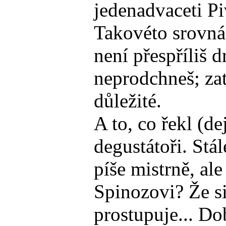
jedenadvaceti P
Takovéto srovnán
není přespříliš 
neprodchneš; za
důležité.
A to, co řekl (de
degustátoři. Stál
píše mistrně, ale
Spinozovi? Že si
prostupuje... Do