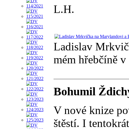
L.H.
Ladislav Mrkvič
mém hřebčíně v 
Bohumil Ždichy
V nové knize po
štěstí. I tentokr