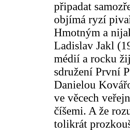
připadat samozře
objímá ryzí piva
Hmotným a nija
Ladislav Jakl (1
médií a rocku ži
sdružení První P
Danielou Kovářo
ve věcech veřej
číšemi. A že roz
tolikrát prozko