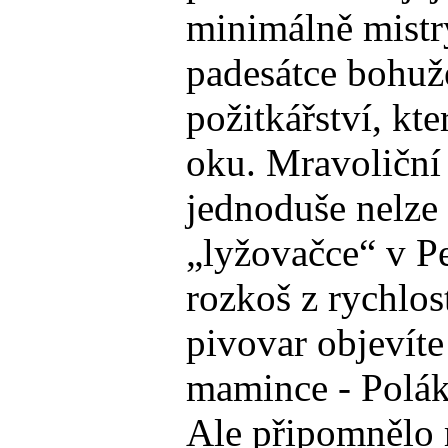
minimálně mistry
padesátce bohuže
požitkářství, kt
oku. Mravoliční 
jednoduše nelze s
„lyžovačce“ v Pe
rozkoš z rychlos
pivovar objevíte
mamince - Polák
Ale připomnělo m