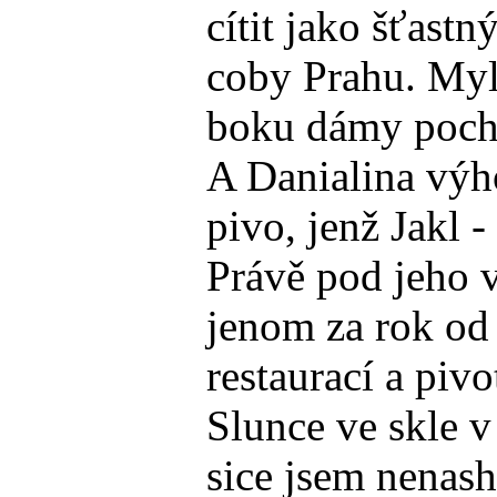
cítit jako šťast
coby Prahu. Myln
boku dámy pocho
A Danialina výh
pivo, jenž Jakl 
Právě pod jeho 
jenom za rok od 
restaurací a piv
Slunce ve skle v 
sice jsem nenash