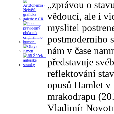
„zprávou o stavu
vědoucí, ale i v
myslitel postren
postmoderního sk
nám v čase namn
představuje svéb
reflektování sta
opusů Hamlet v t
mrakodrapu (2019
Vladimír Novotn