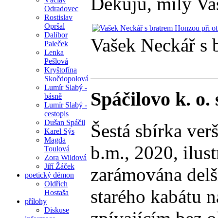
Děkuju, milý Va
Odradovec
Rostislav
Opršal
Dalibor
Vašek Neckář s 
Paleček
Lenka
Pešlová
Kryštofína
Skočdopolová
Lumír Slabý -
Spáčilovo k. o.
básně
Lumír Slabý -
cestopis
Dušan Spáčil
Šestá sbírka v
Karel Sýs
Magda
b.m., 2020, ilus
Toulová
Zora Wildová
Jiří Žáček
zarámována delší
poetický démon
Oldřich
starého kabátu n
Hostaša
přílohy
Diskuse