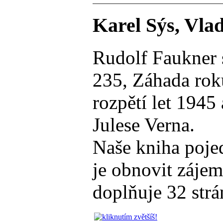
Karel Sýs, Vla
Rudolf Faukner 
235, Záhada rok
rozpětí let 194
Julese Verna.
Naše kniha pojed
je obnovit zájem
doplňuje 32 strá