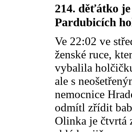
214. děťátko je
Pardubicích ho
Ve 22:02 ve stře
ženské ruce, kte
vybalila holčič
ale s neošetřen
nemocnice Hrade
odmítl zřídit ba
Olinka je čtvrtá