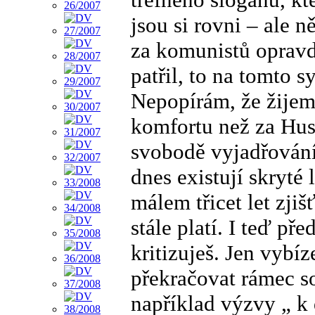
jsou si rovni – ale n
za komunistů opravdu
patřil, to na tomto s
Nepopírám, že žijem
komfortu než za Husá
svobodě vyjadřování
dnes existují skryté
málem třicet let zjiš
stále platí. I teď př
kritizuješ. Jen vybíz
překračovat rámec so
například výzvy „ k 