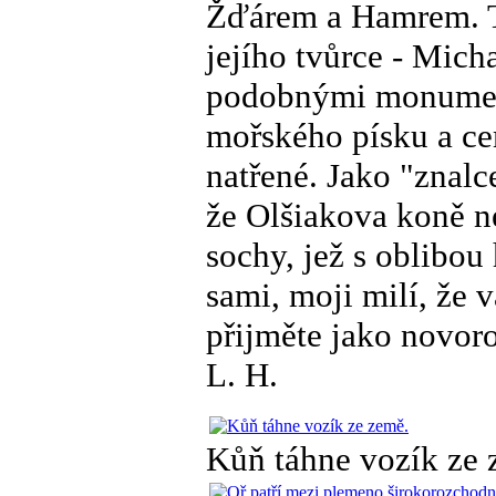
Žďárem a Hamrem. Te
jejího tvůrce - Micha
podobnými monument
mořského písku a ce
natřené. Jako "znal
že Olšiakova koně n
sochy, jež s oblibou
sami, moji milí, že 
přijměte jako novor
L. H.
Kůň táhne vozík ze 