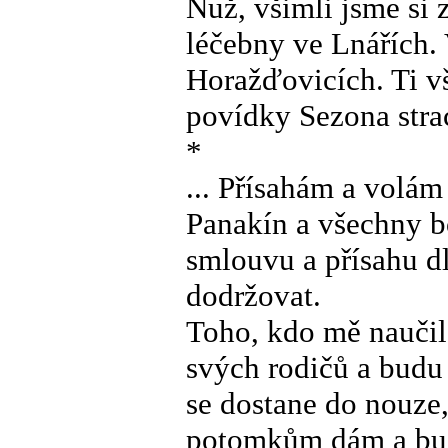
Nuž, všimli jsme si 
léčebny ve Lnářích. 
Horažďovicích. Ti vš
povídky Sezona stra
*
... Přísahám a volám
Panakín a všechny b
smlouvu a přísahu d
dodržovat.
Toho, kdo mě naučil
svých rodičů a budu
se dostane do nouze,
potomkům dám a budo