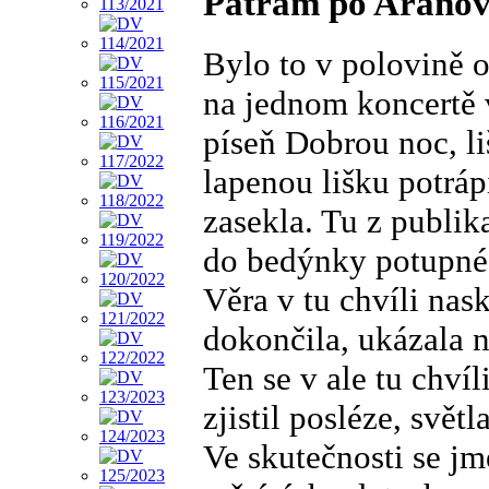
Pátrám po Aranov
Bylo to v polovině 
na jednom koncertě 
píseň Dobrou noc, li
lapenou lišku potráp
zasekla. Tu z publika
do bedýnky potupné, 
Věra v tu chvíli nas
dokončila, ukázala n
Ten se v ale tu chvíl
zjistil posléze, svě
Ve skutečnosti se jm