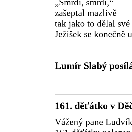
„Smrdí, smrdí,“
zašeptal mazlivě
tak jako to dělal své
Ježíšek se konečně 
Lumír Slabý posílá
161. děťátko v Děč
Vážený pane Ludvíku