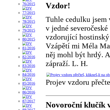
Vzdor!
Tuhle cedulku jsem 
v jedné severočeské 
vzdorující hostinský 
Vzápětí mi Méla Mac
něj mohl být hrdý. 
zápraží. L. H.
Projev vzdoru přečteš
Novoroční klučík 