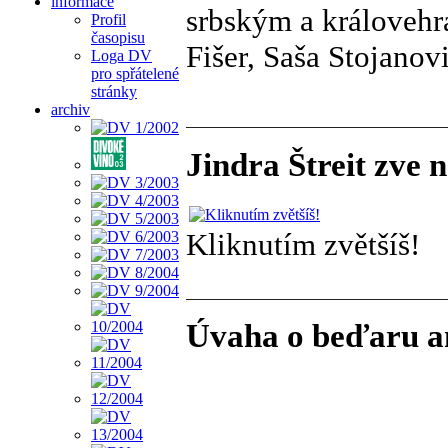
informace
srbským a královeh
Profil
časopisu
Fišer, Saša Stojanov
Loga DV
pro spřátelené
stránky
archiv
Jindra Štreit zve 
Kliknutím zvětšíš!
Úvaha o beďaru an