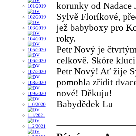
korunky od Nadace J
Sylvě Floríkové, př
jež babyboxy pro Ko
roky.
Petr Nový je čtvrtý
celkově. Skóre kluci
Petr Nový! Ať žije S
pomohla zřídit dvac
nové! Děkuju!
Babydědek Lu