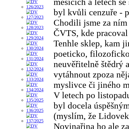
měsících a letech 
byl kvůli cenzuře -
Chodili jsme za ním 
ČVTS, kde pracoval 
Tenhle sklep, kam ji
poeticko, filozofick
neuvěřitelně štědrý 
vytáhnout zpoza něj
myslivce či jiného 
V letech po listopad
byl docela úspěšným
(myslím, že Lidovek,
Novinařina ho ale za