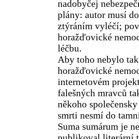
nadobyčej nebezpečn
plány: autor musí do
ztýráním vyléčí; pov
horažďovické nemoc
léčbu.
Aby toho nebylo tak
horažďovické nemocn
internetovém projekt
falešných mravců ta
někoho společensky o
smrti nesmí do tamní
Suma sumárum je ne
publikoval literární