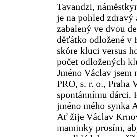
Tavandzi, náměstkyně
je na pohled zdravý
zabalený ve dvou dek
děťátko odložené v 
skóre kluci versus h
počet odložených kl
Jméno Václav jsem m
PRO, s. r. o., Prah
spontánnímu dárci. 
jméno mého synka A
Ať žije Václav Krno
maminky prosím, ab