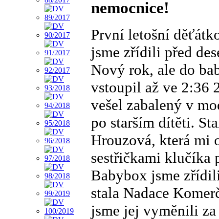
nemocnice!
První letošní děťátk
jsme zřídili před des
Nový rok, ale do b
vstoupil až ve 2:36 
vešel zabalený v m
po starším dítěti. St
Hrouzová, která mi o
sestřičkami klučíka
Babybox jsme zřídil
stala Nadace Komerč
jsme jej vyměnili z