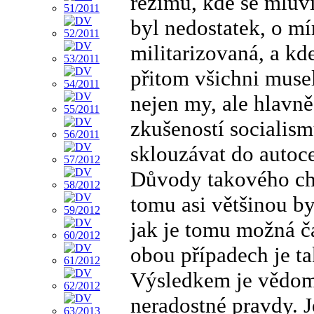
režimu, kde se mluv
byl nedostatek, o mí
militarizovaná, a kde
přitom všichni muse
nejen my, ale hlavně
zkušeností socialism
sklouzávat do autoc
Důvody takového ch
tomu asi většinou byl
jak je tomu možná ča
obou případech je ta
Výsledkem je vědomé
neradostné pravdy. 