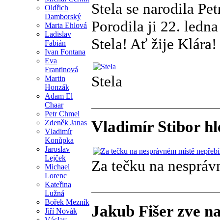
Stela se narodila Pet
Oldřich
Damborský
Porodila ji 22. ledn
Marta Ehlová
Ladislav
Stela! Ať žije Klára!
Fabián
Ivan Fontana
Eva
Frantinová
Stela
Martin
Honzák
Adam El
Chaar
Petr Chmel
Vladimír Stibor hl
Zdeněk Janas
Vladimír
Konůpka
Jaroslav
Lejček
Za tečku na nespráv
Michael
Lorenc
Kateřina
Lužná
Bořek Mezník
Jakub Fišer zve na
Jiří Novák
Václav