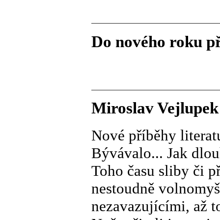
Do nového roku př
Miroslav Vejlupek
Nové příběhy literat
Bývávalo... Jak dlo
Toho času sliby či p
nestoudně volnomyšl
nezavazujícími, až 