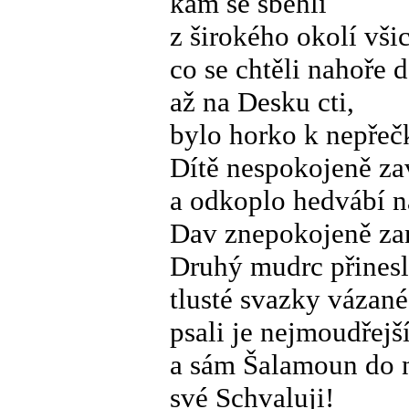
kam se sběhli
z širokého okolí vši
co se chtěli nahoře d
až na Desku cti,
bylo horko k nepřeč
Dítě nespokojeně za
a odkoplo hedvábí n
Dav znepokojeně za
Druhý mudrc přinesl
tlusté svazky vázané
psali je nejmoudřejš
a sám Šalamoun do n
své Schvaluji!