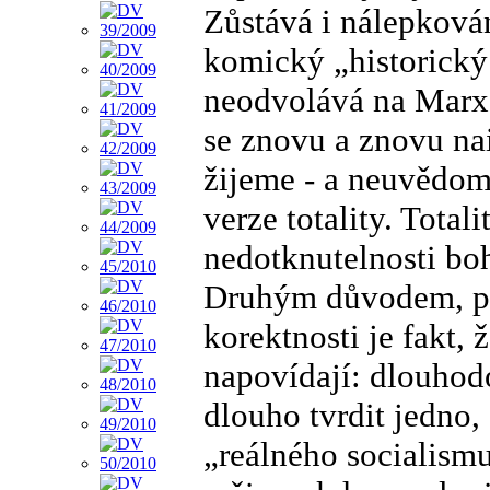
Zůstává i nálepková
komický „historický
neodvolává na Marx
se znovu a znovu na
žijeme - a neuvědomu
verze totality. Total
nedotknutelnosti boh
Druhým důvodem, pro
korektnosti je fakt,
napovídají: dlouhodo
dlouho tvrdit jedno, 
„reálného socialismu