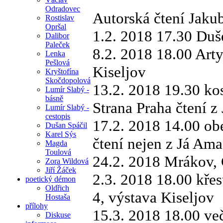
Odradovec
Autorská čtení Jakub
Rostislav
Opršal
1.2. 2018 17.30 Duše
Dalibor
Paleček
8.2. 2018 18.00 Art
Lenka
Pešlová
Kiseljov
Kryštofína
Skočdopolová
13.2. 2018 19.30 kos
Lumír Slabý -
básně
Strana Praha čtení 
Lumír Slabý -
cestopis
17.2. 2018 14.00 ob
Dušan Spáčil
Karel Sýs
čtení nejen z Já Ama
Magda
Toulová
24.2. 2018 Mrákov,
Zora Wildová
Jiří Žáček
2.3. 2018 18.00 křes
poetický démon
Oldřich
4, výstava Kiseljov
Hostaša
přílohy
15.3. 2018 18.00 več
Diskuse