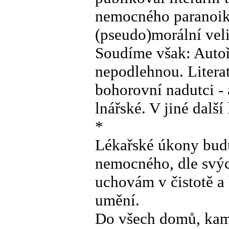
nemocného paranoika
(pseudo)morální vel
Soudíme však: Auto
nepodlehnou. Literat
bohorovní nadutci - 
lnářské. V jiné další 
*
Lékařské úkony budu
nemocného, dle svýc
uchovám v čistotě a 
umění.
Do všech domů, kam