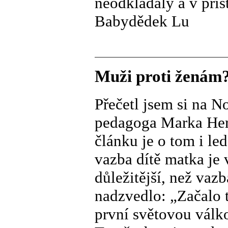
neodkládaly a v příš
Babydědek Lu
Muži proti ženám
Přečetl jsem si na 
pedagoga Marka Her
článku je o tom i le
vazba dítě matka je
důležitější, než vaz
nadzvedlo: „Začalo 
první světovou válko