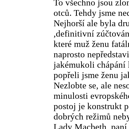
To všechno jsou zlo
otců. Tehdy jsme ned
Nejhorší ale byla d
,definitivní zúčtován
které muž ženu fatáln
naprosto nepředstav
jakémukoli chápání l
popřeli jsme ženu jak
Nezlobte se, ale ne
minulosti evropského
postoj je konstrukt 
dobrých režimů neby
Lady Macbeth, paní