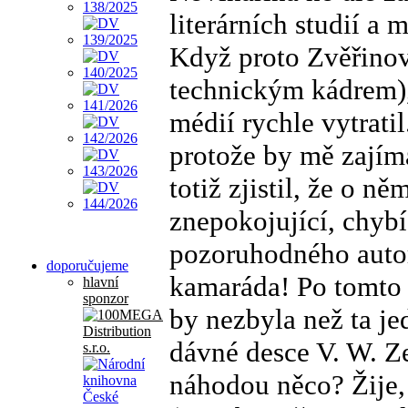
literárních studií a 
Když proto Zvěřinov
technickým kádrem), 
médií rychle vytratil
protože by mě zajím
totiž zjistil, že o n
znepokojující, chybí
pozoruhodného autor
doporučujeme
kamaráda! Po tomto 
hlavní
sponzor
by nezbyla než ta je
dávné desce V. W. Z
náhodou něco? Žije, 