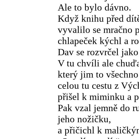
Ale to bylo dávno.
Když knihu před dítě
vyvalilo se mračno 
chlapeček kýchl a ro
Dav se rozvrčel jako 
V tu chvíli ale chuď
který jim to všechn
celou tu cestu z Výc
přišel k miminku a p
Pak vzal jemně do r
jeho nožičku,
a přičichl k maličký