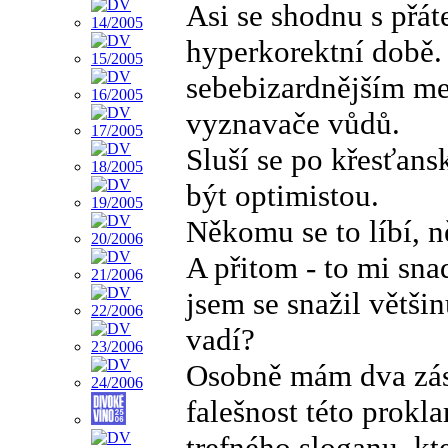
Asi se shodnu s přát
hyperkorektní době. 
sebebizardnějším m
vyznavače vůdů.
Sluší se po křesťans
být optimistou.
Někomu se to líbí, n
A přitom - to mi sna
jsem se snažil většin
vadí?
Osobně mám dva zása
falešnost této prokl
trefného sloganu, kte