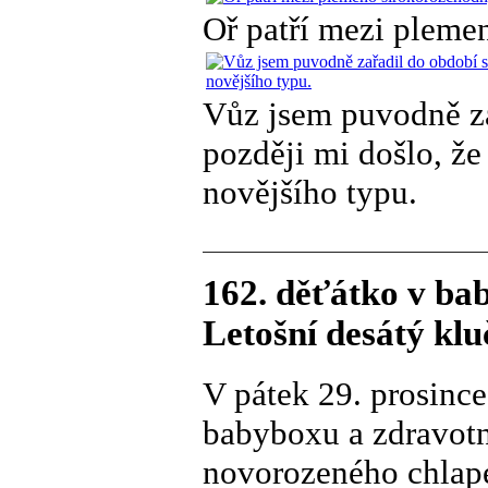
Oř patří mezi pleme
Vůz jsem puvodně za
později mi došlo, ž
novějšího typu.
162. děťátko v ba
Letošní desátý klu
V pátek 29. prosince
babyboxu a zdravotní
novorozeného chlape