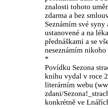
znalosti tohoto uměn
zdarma a bez smlouv
Seznámím své syny a
ustanovené a na léka
přednáškami a se vše
neseznámím nikoho 
*
Povídku Sezona stra
knihu vydal v roce 2
literárním webu (ww
zdani/Sezona!_strach
konkrétně ve Lnáříc