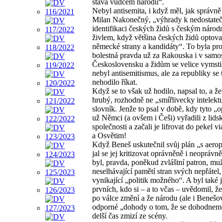
stává vůdcem národů“.
Nebyl antisemita, i když měl, jak správně
Milan Nakonečný, „výhrady k nedostate
identifikaci českých židů s českým náro
živlem, když většina českých židů optova
německé strany a kandidáty“. To byla pr
bolestná pravda už za Rakouska i v samo
Československu a židům se velice vymsti
nebyl antisemitismus, ale za republiky se 
nehodilo říkat.
Když se to však už hodilo, napsal to, a že
hrubý, rozhodně ne „smířlivecky intelekt
slovník. Jenže to psal v době, kdy tyto „
už Němci (a ovšem i Češi) vyřadili z lids
společnosti a začali je lifrovat do pekel v
a Osvětim!
Když Beneš uskutečnil svůj plán „s aero
jal se jej kritizovat oprávněně i neoprávn
byl, pravda, poněkud zvláštní patron, mu
neselhávající pamětí stran svých nepřátel,
vynikající „politik možného“. A byl také 
prvních, kdo si – a to včas – uvědomil, že
po válce změní a že národu (ale i Benešo
odporné „dohody o tom, že se dohodnem
delší čas zmizí ze scény.