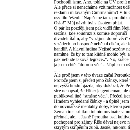
Pochopili jsme. Ano, tohle na ÚV projít
Ale přece si nenecháme vzít možnost udě
reklamu milovaným Cimrmanům?! V tu c
osvítilo řešení: "Napíšeme tam- prohlídka
Oslo!" Můj návrh byl s jásotem přijat.
O pár let později jsem pak viděl film Neji
sezóna, kde soudruzi z komise doporučí
divadelníkům, aby "v zájmu dobré věci" 
v zádech po hospodě neběhal cikán, ale 
handlíř. A hlavní hrdina Nejisté sezóny n
namítne, že by to tam klidně mohlo být, al
pak nebude taková legrace..". No, krátce 
já jsem chtěl "dobrou věc" a šlápl jsem o
.....
Ale proč jsem v této úvaze začal Peroutk
Protože jsem si přečetl jeho články, které
nejvyšší hradní gazda, aby dokázal, že P
sice nenapsal, že Hitler je gentleman, ale 
publikoval jiné "strašné věci". Přečetl jse
Hradem vyhledané články - a úplně jsem s
do novinářské mentality doby, kterou jsem
Zeman to s kritikou tohoto novináře sam
přehnal, ale.... Jasně Peroutka psal kulti
pochopení pro zájmy Říše dával najevo ne
skrytým skřípěním zubů. Jasně, nikomu t