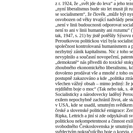
z r. 1924, že „svět jde do leva“ a jeho teze
„nyní liberalismus bude sto let musit jít r
se socialismem“, že člověk „může být ny
osvobozen od věky trvající nadvlády pen
„není v linii budoucnosti odporovat socia
není to ani v linii humanity ani rozumu“ 
tak, 1947, s. 21) by jistě potěšily Sýsovu
Peroutkovou politickou vizí byla socialist
společnost kontrolovaná humanismem a 
nezbytný zánik kapitalismu. Nic z toho s
nevyplnilo a současní novopečení, patent
„demokraté“ nás přivedli do toxické stok
zhoubného ekonomického liberalismu, kd
dovoleno prodávat vše a mnohé z toho ost
postupně zakazováno a kde „politika ztrá
všechen vážný obsah – mimo jediný: že j
rejdištěm boje o moc“ (Tak nebo tak, s. 4
Socialisticky a národovecky laděný Perou
exilem nepochybně zachránil život, ale st
v USA, kde se usadil, smutným svědkem
české a slovenské politické emigrace: Zen
Ripka, Lettrich a jiní si zde odpykávali s
politickou nekompetentnost a činnost ex
svobodného Československa je smutným
svědectvím pokračujícího boje o koryta, 