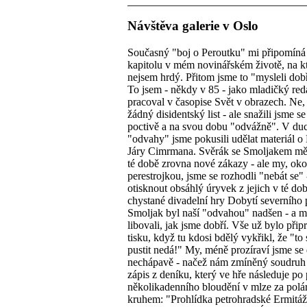
Návštěva galerie v Oslo
Současný "boj o Peroutku" mi připomíná
kapitolu v mém novinářském životě, na k
nejsem hrdý. Přitom jsme to "mysleli dob
To jsem - někdy v 85 - jako mladičký red
pracoval v časopise Svět v obrazech. Ne,
žádný disidentský list - ale snažili jsme se
poctivě a na svou dobu "odvážně". V duc
"odvahy" jsme pokusili udělat materiál o
Járy Cimrmana. Svěrák se Smoljakem měl
té době zrovna nové zákazy - ale my, oko
perestrojkou, jsme se rozhodli "nebát se" 
otisknout obsáhlý úryvek z jejich v té do
chystané divadelní hry Dobytí severního 
Smoljak byl naší "odvahou" nadšen - a m
libovali, jak jsme dobří. Vše už bylo při
tisku, když tu kdosi bdělý vykřikl, že "to 
pustit nedá!" My, méně prozíraví jsme se 
nechápavě - načež nám zmíněný soudruh 
zápis z deníku, který ve hře následuje po
několikadenního bloudění v mlze za polá
kruhem: "Prohlídka petrohradské Ermitáž