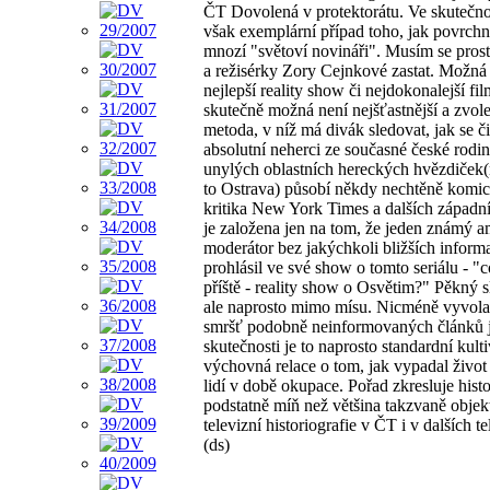
ČT Dovolená v protektorátu. Ve skutečnos
však exemplární případ toho, jak povrchn
mnozí "světoví novináři". Musím se pros
a režisérky Zory Cejnkové zastat. Možná 
nejlepší reality show či nejdokonalejší fi
skutečně možná není nejšťastnější a zvol
metoda, v níž má divák sledovat, jak se či
absolutní neherci ze současné české rodi
unylých oblastních hereckých hvězdiček(
to Ostrava) působí někdy nechtěně komic
kritika New York Times a dalších západn
je založena jen na tom, že jeden známý 
moderátor bez jakýchkoli bližších inform
prohlásil ve své show o tomto seriálu - "
příště - reality show o Osvětim?" Pěkný s
ale naprosto mimo mísu. Nicméně vyvola
smršť podobně neinformovaných článků j
skutečnosti je to naprosto standardní kul
výchovná relace o tom, jak vypadal živo
lidí v době okupace. Pořad zkresluje histo
podstatně míň než většina takzvaně objek
televizní historiografie v ČT i v dalších te
(ds)