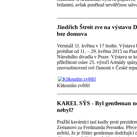
brilantní, avšak poněkud nevděčnou salv
Jindřich Štreit zve na výstavu
bez domova
Vernisáž 11. května v 17 hodin. Výstava
probíhat od 11. – 29. května 2015 na Pia
Národního divadla v Praze. Výstava se k
příležitosti oslav 25. výročí Armády spás
znovuobnovení své činnosti v České repu
Kliknutím zvětši!
KAREL SÝS - Byl gentleman n
nebyl?
Pražští kavárníci tasí kudly proti preziden
Zemanovi za Ferdinanda Peroutku. Přece
neřekl, že je Hitler gentleman dodržující 