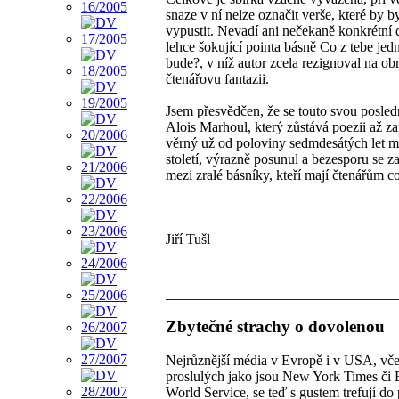
snaze v ní nelze označit verše, které by b
vypustit. Nevadí ani nečekaně konkrétní 
lehce šokující pointa básně Co z tebe jed
bude?, v níž autor zcela rezignoval na ob
čtenářovu fantazii.
Jsem přesvědčen, že se touto svou posled
Alois Marhoul, který zůstává poezii až za
věrný už od poloviny sedmdesátých let m
století, výrazně posunul a bezesporu se za
mezi zralé básníky, kteří mají čtenářům co 
Jiří Tušl
Zbytečné strachy o dovolenou
Nejrůznější média v Evropě i v USA, vče
proslulých jako jsou New York Times č
World Service, se teď s gustem trefují do