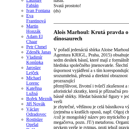
Ladislav
násilí. "
Fabián
Svatá prostoto!
Ivan Fontana
(ds)
Eva
Frantinová
Martin
Honzák
Alois Marhoul: Krutá pravda o
Adam El
dinosaurech
Chaar
Petr Chmel
V pořadí jedenáctá sbírka Aloise Marhou
Zdeněk Janas
Agentura KRIGL, Praha, 2015) obsahuje
Vladimír
sedm desítek básní, které mají z formální
Konůpka
hlediska společného jmenovatele. Šlechtí 
Jaroslav
úspornost vyjádření a s tím korespondujíc
Lejček
srozumitelná, přesná a direktní obraznost
Michael
prozrazující
Lorenc
přemýšlivost, životní i tvůrčí zkušenost a
Kateřina
aforistické zkratky, která je příznačná pr
Lužná
básně sbírky. Hledat básnické figury v je
Bořek Mezník
verši
Jiří Novák
je zbytečné, většinou je celá básníkova 
Václav
(zejména u kratších opusů, např. Olgoj c
Odradovec
/což je mongolský název pro mytického 
Rostislav
megačerva, pozn. JT/) metaforou. Organi
Opršal
prvkem verše je rytmus, proti jehož pravid