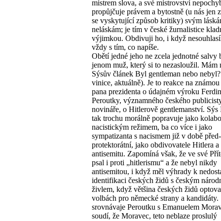
mistrem slova, a své mistrovství nepochy
propůjčuje právem a bytostně (u nás jen 
se vyskytující způsob kritiky) svým lásk
neláskám; je tím v české žurnalistice kla
výjimkou. Obdivuji ho, i když nesouhlas
vždy s tím, co napíše.
Obětí jedné jeho ne zcela jednotné salvy 
jenom muž, který si to nezasloužil. Mám 
Sýsův článek Byl gentleman nebo nebyl?
vinice, aktuálně). Je to reakce na známou
pana prezidenta o údajném výroku Ferdi
Peroutky, významného českého publicist
novináře, o Hitlerově gentlemanství. Sýs
tak trochu morálně popravuje jako kolabo
nacistickým režimem, ba co více i jako
sympatizanta s nacismem již v době před-
protektorátní, jako obdivovatele Hitlera a
antisemitu. Zapomíná však, že ve své Pří
psal i proti „hitlerismu“ a že nebyl nikdy
antisemitou, i když měl výhrady k nedost
identifikaci českých židů s českým náro
živlem, když většina českých židů optova
volbách pro německé strany a kandidáty. 
srovnávaje Peroutku s Emanuelem Mora
soudí, že Moravec, teto neblaze proslulý