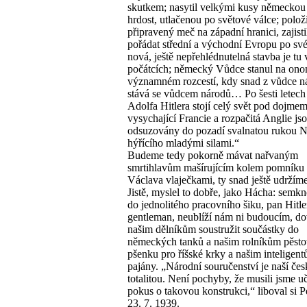
skutkem; nasytil velkými kusy německou
hrdost, utlačenou po světové válce; polož
připravený meč na západní hranici, zajisti
pořádat střední a východní Evropu po své
nová, ještě nepřehlédnutelná stavba je tu 
počátcích; německý Vůdce stanul na on
významném rozcestí, kdy snad z vůdce n
stává se vůdcem národů… Po šesti letech
Adolfa Hitlera stojí celý svět pod dojmem
vysychající Francie a rozpačitá Anglie js
odsuzovány do pozadí svalnatou rukou 
hýřícího mladými silami.“
Budeme tedy pokorně mávat nařvaným
smrtihlavům mašírujícím kolem pomníku 
Václava vlaječkami, ty snad ještě udržíme
Jistě, myslel to dobře, jako Hácha: semkn
do jednolitého pracovního šiku, pan Hitle
gentleman, neublíží nám ni budoucím, do
našim dělníkům soustružit součástky do
německých tanků a našim rolníkům pěsto
pšenku pro říšské krky a našim inteligent
pajány. „Národní souručenství je naší če
totalitou. Není pochyby, že musili jsme uč
pokus o takovou konstrukci,“ liboval si 
23. 7. 1939.