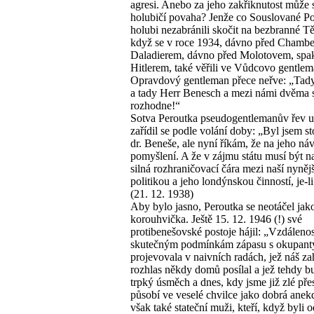
agresi. Anebo za jeho zakřiknutost může
holubičí povaha? Jenže co Souslované Po
holubi nezabránili skočit na bezbranné T
když se v roce 1934, dávno před Chambe
Daladierem, dávno před Molotovem, spak
Hitlerem, také věřili ve Vůdcovo gentlem
Opravdový gentleman přece neřve: „Tady 
a tady Herr Benesch a mezi námi dvěma 
rozhodne!“
Sotva Peroutka pseudogentlemanův řev us
zařídil se podle volání doby: „Byl jsem 
dr. Beneše, ale nyní říkám, že na jeho náv
pomyšlení. A že v zájmu státu musí být 
silná rozhraničovací čára mezi naší nyněj
politikou a jeho londýnskou činností, je-li
(21. 12. 1938)
Aby bylo jasno, Peroutka se neotáčel jak
korouhvička. Ještě 15. 12. 1946 (!) své
protibenešovské postoje hájil: „Vzdálenos
skutečným podmínkám zápasu s okupant
projevovala v naivních radách, jež náš za
rozhlas někdy domů posílal a jež tehdy b
trpký úsměch a dnes, kdy jsme již zlé přes
působí ve veselé chvilce jako dobrá anek
však také stateční muži, kteří, když byli 