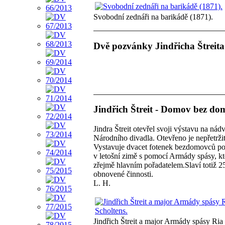
Svobodní zednáři na barikádě (1871).
Dvě pozvánky Jindřicha Štreita
Jindřich Štreit - Domov bez d
Jindra Štreit otevřel svoji výstavu na nád
Národního divadla. Otevřeno je nepřetrži
Vystavuje dvacet fotenek bezdomovců po
v letošní zimě s pomocí Armády spásy, kt
zřejmě hlavním pořadatelem.Slaví totiž 25
obnovené činnosti.
L. H.
Jindřich Štreit a major Armády spásy Ria