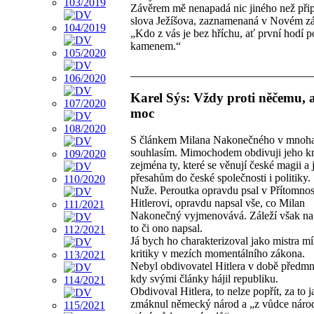
Závěrem mě nenapadá nic jiného než př
slova Ježíšova, zaznamenaná v Novém z
„Kdo z vás je bez hříchu, ať první hodí p
kamenem.“
Karel Sýs: Vždy proti něčemu, a
moc
S článkem Milana Nakonečného v mnoh
souhlasím. Mimochodem obdivuji jeho kn
zejména ty, které se věnují české magii a 
přesahům do české společnosti i politiky.
Nuže. Peroutka opravdu psal v Přítomnost
Hitlerovi, opravdu napsal vše, co Milan
Nakonečný vyjmenovává. Záleží však na
to či ono napsal.
Já bych ho charakterizoval jako mistra mí
kritiky v mezích momentálního zákona.
Nebyl obdivovatel Hitlera v době předm
kdy svými články hájil republiku.
Obdivoval Hitlera, to nelze popřít, za to j
zmáknul německý národ a „z vůdce náro