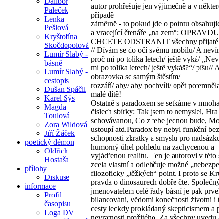
Dalibor
autor prohřešuje jen výjimečně a v někte
Paleček
případě
Lenka
záměrně - to pokud jde o pointu obsahují
Pešlová
a vracející čtenáře „na zem“: OPRAVDU
Kryštofína
CHCETE ODSTRANIT všechny přijaté 
Skočdopolová
// Dívám se do očí svému mobilu/ A nev
Lumír Slabý -
proč mi po tolika letech/ ještě vyká/ „Ne
básně
mi po tolika letech/ ještě vykáš?“/ píšu// 
Lumír Slabý -
obrazovka se samým štěstím/
cestopis
rozzáří/ aby/ aby pochvíli/ opět potemněla
Dušan Spáčil
malé dítě!
Karel Sýs
Ostatně s paradoxem se setkáme v mnoha
Magda
číslech sbírky: Tak jsem to nemyslel, Hra
Toulová
schovávanou, Co z tebe jednou bude, Mo
Zora Wildová
ustoupí atd.Paradox by nebyl funkční bez
Jiří Žáček
schopnosti zkratky a smyslu pro nadsázk
poetický démon
humorný úhel pohledu na zachycenou a
Oldřich
vyjádřenou realitu. Ten je autorovi v této 
Hostaša
zcela vlastní a odlehčuje možné „nebezpe
přílohy
filozoficky „těžkých“ point. I proto se Kr
Diskuse
pravda o dinosaurech dobře čte. Společ
informace
jmenovatelem celé řady básní je pak prve
Profil
bilancování, vědomí konečnosti životní i 
časopisu
cesty leckdy prokládaný skepticismem a
Loga DV
nevratnosti prožitého. Za všechny uvedu