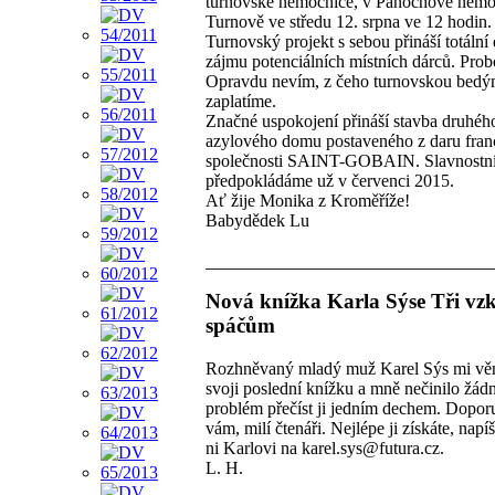
turnovské nemocnice, v Panochově nemo
Turnově ve středu 12. srpna ve 12 hodin.
Turnovský projekt s sebou přináší totální
zájmu potenciálních místních dárců. Prob
Opravdu nevím, z čeho turnovskou bedý
zaplatíme.
Značné uspokojení přináší stavba druhého
azylového domu postaveného z daru fra
společnosti SAINT-GOBAIN. Slavnostní
předpokládáme už v červenci 2015.
Ať žije Monika z Kroměříže!
Babydědek Lu
Nová knížka Karla Sýse Tři vz
spáčům
Rozhněvaný mladý muž Karel Sýs mi vě
svoji poslední knížku a mně nečinilo žád
problém přečíst ji jedním dechem. Doporu
vám, milí čtenáři. Nejlépe ji získáte, napíše
ni Karlovi na karel.sys@futura.cz.
L. H.