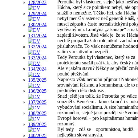
Peroutka byl vlastenec, stejně jako nešťas
Hácha, který sice politikem nebyl, ale op
snažil o nemožné. Těžko říci, zda Hácha 
nebyl menší vlastenec než generál Eliáš, 
musel zápasit s často nerealistickými pok
vydávanými z Londýna „z kanape“ a na
zaplatil životem. Jisté však je, že se Hách
nechtě propadl až do role nikoli zachránc
přisluhovače. To však nemůžeme hodnotit
zatím v relativním bezpečí.
Tedy Peroutka byl vlastenec, který se za
protektorátu snažil psát tak, aby český nár
Ale v jakém stavu? Někdy se přežití změ
pouhé přežívání.
Naprosto však nemohu přijmout Nakone
srovnávání fašismu a komunismu, ale to 
předmětem této diskuse.
Snad ještě jen tolik, že Peroutka po válc
souzněl s Benešem a koneckonců i s pok
vybudování socialismu. A sice humánníh
rozumného, stejně jako později ve Svob
Evropě horoval – pro kapitalismus humán
rozumný.
Byl tedy – zdá se – oportunistou, budiž –
nejlepším slova smyslu.