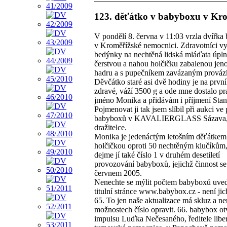
123. děťátko v babyboxu v Kro
V pondělí 8. června v 11:03 vrzla dvířk
v Kroměřížské nemocnici. Zdravotníci vy
bedýnky na nechtěná lidská mláďata úpl
čerstvou a nahou holčičku zabalenou jen
hadru a s pupečníkem zavázaným prová
Děvčátko staré asi dvě hodiny je na prvn
zdravé, váží 3500 g a ode mne dostalo pr
jméno Monika a přidávám i příjmení Sta
Pojmenovat ji tak jsem slíbil při aukci ve
babyboxů v KAVALIERGLASS Sázava, 
dražitelce.
Monika je jedenáctým letošním děťátkem
holčičkou oproti 50 nechtěným klučíkům,
dejme jí také číslo 1 v druhém desetiletí
provozování babyboxů, jejichž činnost se 
červnem 2005.
Nenechte se mýlit počtem babyboxů uve
titulní stránce www.babybox.cz - není jic
65. To jen naše aktualizace má skluz a n
možnostech číslo opravit. 66. babybox o
impulsu Luďka Nečesaného, ředitele libe