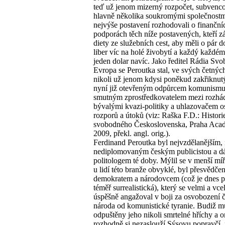
teď už jenom mizerný rozpočet, subvenc
hlavně několika soukromými společnostm
nejvýše postavení rozhodovali o finanční
podporách těch níže postavených, kteří záp
diety ze služebních cest, aby měli o pár d
liber víc na holé živobytí a každý každém
jeden dolar navíc. Jako ředitel Rádia Sv
Evropa se Peroutka stal, ve svých četných
nikoli už jenom kdysi poněkud zakřiknut
nyní již otevřeným odpůrcem komunismu
smutným zprostředkovatelem mezi rozh
bývalými kvazi-politiky a uhlazovačem o
rozporů a útoků (viz: Raška F.D.: Histor
svobodného Československa, Praha Aca
2009, překl. angl. orig.).
Ferdinand Peroutka byl nejvzdělanějším, 
nediplomovaným českým publicistou a dá s
politologem té doby. Mýlil se v menší míř
u lidí této branže obvyklé, byl přesvědč
demokratem a národovcem (což je dnes p
téměř surrealistická), který se velmi a vce
úspěšně angažoval v boji za osvobození 
národa od komunistické tyranie. Budiž m
odpuštěny jeho nikoli smrtelné hříchy a 
rozhodně si nezaslouží Sýsovu popravčí,