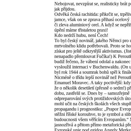
Nebojovat, nevzpírat se, realisticky brát
jak přijdou.
Odvěká česká rachitida: přikrčit se, trpěli
jamce, však on se zprava přihasí ocelov
či zleva aluminiový orel. A když se nepřih
úpění máme třistaletou praxi!
Kdo nedrží hubu, není Čech!
To byl český novinář, jakého Němci pro 
mrtvolného klidu potřebovali. Proto se ho
získat pro ještě odkrytější aktivismus. (Jis
nenapadlo přemlouvat Fučíka!) K Peroutk
budiž řečeno, že vábení odolal a nakonec 
vysloužil internaci v Buchenwaldu. (On 
byl rok 1944 a soumrak bohů spěl k finál
Nicméně o třídu lepší novinář než Perout
Emanuel Moravec. A taky poctivější: když 
že o několik desetiletí (přesně o sedm!) p
dobu, zastřelil se. Dnes by – samozřejmě
odpreparování svých protižidovských út
mohl učit na českých školách všech stup
propagandu i prognostiku: „Prapor Evro
stěžni říšské korouhve, to je symbol a slib
budoucnosti všem věřícím Evropanům.“ 
jasnozřivá a přitom přímo metaforická p
Evropské unie pod egidou Angely Merke