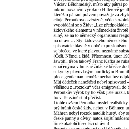
Václav Bělohradský, místo aby pátral po
inkriminovaném výroku o Hitlerově gentl
kteréžto pátrání právem považuje za zbyt
cituje Peroutkovo svérázné, vědecko-bio
vypořádání se s Židy: „Lze předpokládat,
židovského elementu v německém životě 
silný, že na to německý organismus reago
na otravu… Styl židovského německého
spisovatele hlavně v době expresionismu
se břečce, ve které plavou neznámé subst
(Češi, Němci a židé, Přítomnost, únor 19
Jawohl, třeba takový Franz Kafka se ruk
smočenýma v hnusné židácké břečce dral
sukýnky plavovlasým nordickým Brunhi
přece gentleman nemůže nechat bez odpl
Můj dědeček naneštěstí nebyl spisovatel –
většinou z „roztoku“ včas emigrovali do 
Peroutkův výrok by ho však jistě urazil, 
ho v Terezíně stihl přečíst.
I tohle ovšem Peroutka myslel realisticky 
prý bránit české židy, neboť v Böhmen u
Mähren nebyl roztok natolik hustý, aby s
české panny a dívky, natož árijští mládenc
římskokatoličtí sedláci otrávili!
Peroutka se po emigraci do USA setkal s