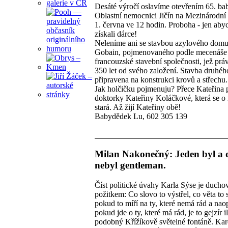
Desáté výročí oslavíme otevřením 65. b
Oblastní nemocnici Jičín na Mezinárodní 
1. června ve 12 hodin. Proboha - jen ab
získali dárce!
Neleníme ani se stavbou azylového domu
Gobain, pojmenovaného podle mecenáše 
francouzské stavební společnosti, jež práv
350 let od svého založení. Stavba druhého
připravena na konstrukci krovů a střechu.
Jak holčičku pojmenuju? Přece Kateřina 
doktorky Kateřiny Koláčkové, která se o 
stará. Až žijí Kateřiny obě!
Babydědek Lu, 602 305 139
Milan Nakonečný: Jeden byl a
nebyl gentleman.
Číst politické úvahy Karla Sýse je duch
požitkem: Co slovo to výstřel, co věta to 
pokud to míří na ty, které nemá rád a nao
pokud jde o ty, které má rád, je to gejzír 
podobný Křížíkově světelné fontáně. Kare