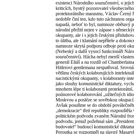
existenci Národního souručenství, o jejic
kriticích, bystrý pozorovatel všeobecného
protektorátního marasmu, Václav Černý ř
nedobře činí ten, kdo tuto záchranou orga
napadá, neboť to byl, namnoze obětavý 
národní přežití nejen v zápase s německý
okupanty, ale i s jejich českými přisluhov
to úlitba, ale i klamání nepřítele a dokonc
namnoze skrytá podpora odboje proti ok
(Nebeský a další vysocí funkcionáři Nár
souručenství). Hácha nebyl menší vlasten
generál Eliáš a na rozdíl od Chamberlaina
Hitlerovi gentlemana nespatřoval. Srovná
většinu českých kolaborujících intelektuá
nacistickými okupanty, s kolaboranty-inte
jako slouhy komunistické diktatury, vych
mnohem lépe ti kolaboranti protektorátní,
poúnorové kolaborování „užitečných idio
Moskvou a posléze se sovětskou okupací
Avšak posuňme se do období poválečnéh
„demokracie“ třetí republiky rozpouštěla 
politickém podvodu zvaném Národní fron
podvodu, jemuž požehnal sám „President
budovatel“ budoucí komunistické diktatur
Peroutka se rozpomněl na slavný Masary