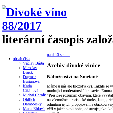
literární časopis zalo
na další stranu
obsah čísla
Václav Bárta
Archiv divoké vinice
Miroslav
Brück
Náboženství na Smetaně
Dagmar
Burianová
Karla
Máme u nás ale filozofy(ky). Takhle se vy
Cikánová
mudrující moderátorská krasavice Emma 
Michal Černík
"Přestože rozumím obavám, které vyvstal
Oldřich
na všemožné teroristické útoky, kategori
Damborský
odmítám jejich propojování s otázkou vír
Marta Ehlová
věří v jakéhokoli boha, odsuzuje jakouko