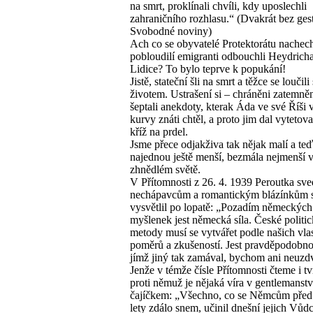
na smrt, proklínali chvíli, kdy uposlechli
zahraničního rozhlasu.“ (Dvakrát bez ges
Svobodné noviny)
Ach co se obyvatelé Protektorátu nachech
pobloudilí emigranti odbouchli Heydrich
Lidice? To bylo teprve k popukání!
Jistě, stateční šli na smrt a těžce se loučili
životem. Ustrašení si – chráněni zatemně
šeptali anekdoty, kterak Áda ve své Říši
kurvy znáti chtěl, a proto jim dal vytetov
kříž na prdel.
Jsme přece odjakživa tak nějak malí a te
najednou ještě menší, bezmála nejmenší 
zhnědlém světě.
V Přítomnosti z 26. 4. 1939 Peroutka s
nechápavcům a romantickým blázínkům s
vysvětlil po lopatě: „Pozadím německých
myšlenek jest německá síla. České politi
metody musí se vytvářet podle našich vla
poměrů a zkušeností. Jest pravděpodobno
jímž jiný tak zamával, bychom ani neuzdv
Jenže v témže čísle Přítomnosti čteme i tv
proti němuž je nějaká víra v gentlemans
čajíčkem: „Všechno, co se Němcům před 
lety zdálo snem, učinil dnešní jejich Vůd