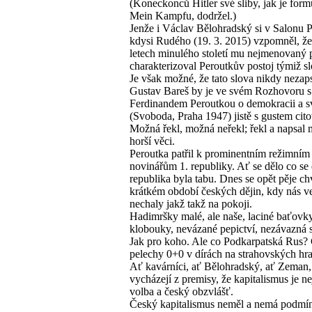
(Koneckonců Hitler své sliby, jak je form
Mein Kampfu, dodržel.)
Jenže i Václav Bělohradský si v Salonu 
kdysi Rudého (19. 3. 2015) vzpomněl, že
letech minulého století mu nejmenovaný
charakterizoval Peroutkův postoj týmiž sl
Je však možné, že tato slova nikdy nezaps
Gustav Bareš by je ve svém Rozhovoru s
Ferdinandem Peroutkou o demokracii a 
(Svoboda, Praha 1947) jistě s gustem cito
Možná řekl, možná neřekl; řekl a napsa
horší věci.
Peroutka patřil k prominentním režimním
novinářům 1. republiky. Ať se dělo co se d
republika byla tabu. Dnes se opět pěje ch
krátkém období českých dějin, kdy nás v
nechaly jakž takž na pokoji.
Hadimršky malé, ale naše, laciné baťovky
klobouky, nevázané pepictví, nezávazná
Jak pro koho. Ale co Podkarpatská Rus?
pelechy 0+0 v dírách na strahovských hr
Ať kavárníci, ať Bělohradský, ať Zeman,
vycházejí z premisy, že kapitalismus je ne
volba a český obzvlášť.
Český kapitalismus neměl a nemá podmí