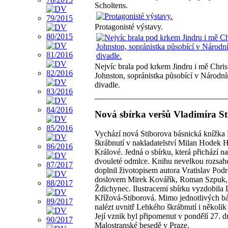
Scholtens.
Protagonisté výstavy.
Nejvíc brala pod krkem Jindru i mě Chris
Johnston, sopránistka působící v Národn
divadle.
Nová sbírka veršů Vladimíra St
Vychází nová Stiborova básnická knížka
škrábnutí v nakladatelství Milan Hodek 
Králové. Jedná o sbírku, která přichází na
dvouleté odmlce. Knihu nevelkou rozsa
doplnil životopisem autora Vratislav Pod
doslovem Mirek Kovářík, Roman Szpuk,
Ždichynec. Ilustracemi sbírku vyzdobila
Křížová-Stiborová. Mimo jednotlivých bá
nalézt uvnitř Lehkého škrábnutí i několik
Její vznik byl připomenut v pondělí 27. 
Malostranské besedě v Praze.