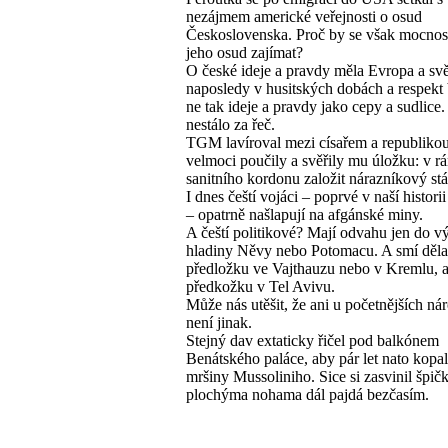
nezájmem americké veřejnosti o osud
Československa. Proč by se však mocnos
jeho osud zajímat?
O české ideje a pravdy měla Evropa a sv
naposledy v husitských dobách a respekt 
ne tak ideje a pravdy jako cepy a sudlice.
nestálo za řeč.
TGM lavíroval mezi císařem a republikou
velmoci poučily a svěřily mu úložku: v r
sanitního kordonu založit nárazníkový stá
I dnes čeští vojáci – poprvé v naší histori
– opatrně našlapují na afgánské miny.
A čeští politikové? Mají odvahu jen do v
hladiny Něvy nebo Potomacu. A smí děla
předložku ve Vajthauzu nebo v Kremlu, 
předkožku v Tel Avivu.
Může nás utěšit, že ani u početnějších n
není jinak.
Stejný dav extaticky řičel pod balkónem
Benátského paláce, aby pár let nato kopa
mršiny Mussoliniho. Sice si zasvinil špičk
plochýma nohama dál pajdá bezčasím.