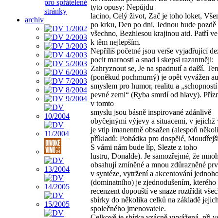
pro spřátelené
tyto opusy: Nepůjdu
stránky
lacino, Celý život, Zač je toho loket, Vš
archiv
po krku, Den po dni, Jednou bude pozdě
všechno, Bezhlesou krajinou atd. Patří ve
k těm nejlepším.
Nepříliš početné jsou verše vyjadřující dez
pocit marnosti a snad i skepsi razantněji:
Zahryznout se, Je na spadnutí a další. Ten
(poněkud pochmurný) je opět vyvážen a
smyslem pro humor, realitu a „schopností
pevné zemi“ (Ryba smrdí od hlavy). Příz
v tomto
smyslu jsou básně inspirované zdánlivě
obyčejnými výjevy a situacemi, v jejichž 
je vtip imanentně obsažen (alespoň někol
příkladů: Pohádka pro dospělé, Moudřejší
S vámi nám bude líp, Slezte z toho
lustru, Donalde). Je samozřejmé, že mno
obsahují zmíněné a mnou zdůrazněné pr
v syntéze, vytržení a akcentování jednoh
(dominatního) je zjednodušením, kterého 
recenzent dopouští ve snaze roztřídit všec
sbírky do několika celků na základě jejic
společného jmenovatele.
Celkově je sbírka vzácně vyvážená, při v