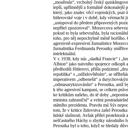
„mouřenín“, vrcholný český quisklingove
lepší, upřímnější a formálně dokonalejší p
který, jako znalec věcí vojenských, psal 
hitlerovské voje i v době, kdy vérmacht ji
„ustupoval do předem připravených pozic,
nepřítel zpozoroval“. Moravcova sebevra
pokud to byla sebevražda, byla racionáln
toho, pro něj nepochybně méně horšího. 
agresivně-expresivní žurnalistice Moravc
žurnalistika Ferdinanda Peroutky smířliv
intelektuální.
V r. 1938, kdy nás „sladká Francie“ i „hr
Albion“ jako naivního spojence odkopli 
předhodili Hitlerovi, přišla podzimní „dr
republika“ s „odžidovštěním“, se stříbrň
imperativem „odbenešit“ a durychovský
„odmasarykizováním“ a Peroutka, aniž by
k této agresivní kampani, se celkem práv
ke kritikům našeho, do té doby „nepostra
ministra zahraniční“ a velmi postradateln
státního prezidenta. Pravdu má Sýs nepo
tom, že v kritice židovstva zašel Peroutk
lidské slušnosti. Avšak přišel protektorát 
nešťastného Háchy o zbytky národního by
Peroutka byl u toho, když se hledaly dův