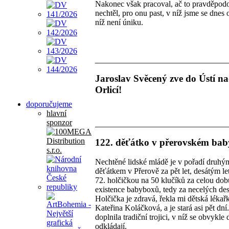
Nakonec však pracoval, ač to pravděpod
nechtěl, pro onu past, v níž jsme se dnes o
níž není úniku.
Jaroslav Svěcený zve do Ústí n
Orlicí!
doporučujeme
hlavní
sponzor
122. děťátko v přerovském ba
Nechtěné lidské mládě je v pořadí druhý
děťátkem v Přerově za pět let, desátým le
72. holčičkou na 50 klučíků za celou dob
existence babyboxů, tedy za necelých dese
Holčička je zdravá, řekla mi dětská lékař
Kateřina Koláčková, a je stará asi pět dní
doplnila tradiční trojici, v níž se obvykle 
odkládají.