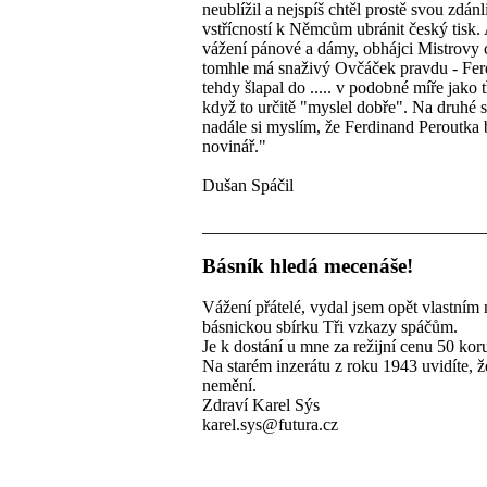
neublížil a nejspíš chtěl prostě svou zdán
vstřícností k Němcům ubránit český tisk. 
vážení pánové a dámy, obhájci Mistrovy c
tomhle má snaživý Ovčáček pravdu - Fer
tehdy šlapal do ..... v podobné míře jako 
když to určitě "myslel dobře". Na druhé st
nadále si myslím, že Ferdinand Peroutka 
novinář."
Dušan Spáčil
Básník hledá mecenáše!
Vážení přátelé, vydal jsem opět vlastním
básnickou sbírku Tři vzkazy spáčům.
Je k dostání u mne za režijní cenu 50 kor
Na starém inzerátu z roku 1943 uvidíte, ž
nemění.
Zdraví Karel Sýs
karel.sys@futura.cz