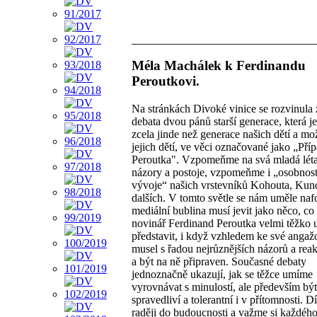
Méla Machálek k Ferdinandu
Peroutkovi.
Na stránkách Divoké vinice se rozvinula
debata dvou pánů starší generace, která je
zcela jinde než generace našich dětí a mo
jejich dětí, ve věci označované jako „Pří
Peroutka". Vzpomeňme na svá mladá léta
názory a postoje, vzpomeňme i „osobnos
vývoje“ našich vrstevníků Kohouta, Kun
dalších. V tomto světle se nám uměle na
mediální bublina musí jevit jako něco, co 
novinář Ferdinand Peroutka velmi těžko 
představit, i když vzhledem ke své angaž
musel s řadou nejrůznějších názorů a reak
a být na ně připraven. Současné debaty
jednoznačně ukazují, jak se těžce umíme
vyrovnávat s minulostí, ale především být
spravedliví a tolerantní i v přítomnosti. 
raději do budoucnosti a važme si každého