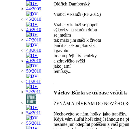
Oldřich Damborský
Vrabci v kaluži (PF 2015)
Vrabci v kaluží se popelí
sýkorky na starém dubu
se jmelím
tak málo jim stačí k životu
tančit s láskou ploužák
i gavotu
trochu přeji i ty penízky
a zdravíčko svěží
jako jarní
remízky...
Václav Bárta se už zase vrátil k
ŽENÁM A DÍVKÁM DO NOVÉHO 
Nechovejte se nám, holky, jako trapičky.
Když vám slušní hoši chtějí sáhnout na p
nesmíte jim odepírat potěšení z vaší pipin