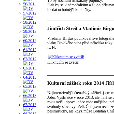
To by hochům naskákaly pupínky.
Dali by se k námořníkům a šli do přístavn
hledat ochotnější kundičky.
Jindřich Štreit a Vladimír Birg
Vladimír Birgus publikoval své fotografie
vlaku Divokého vína před několika roky.
L. H.
Kliknutím se zvětší!
Kulturní zážitek roku 2014 Jiř
Nejintenzivnější čtenářský zážitek jsem 
Joba. Vyšla sice v roce 2013, ale mně se 
roku raději tipoval něco radostnějšího, n
svobody slova vymřeli. Četl jsem recenze, j
pesimisticky, ale když může Bohdan Chlí