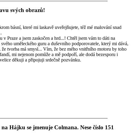
avu svých obrazů!
 krom básní, které mi laskavě uveřejňujete, též mé malování snad
.
 v Praze a jsem zaskočen a hrd...! Chtěl jsem vám to dáti na
 svého uměleckého guru a duševního podporovatele, který mi dává,
i, že tvorba má smysl... Vím, že bez mého vnitřního motoru by toho
 fandí, mi nejenom pomůže a mě podpoří, ale dodá bezesporu i
velice děkuji a připojuji srdečně pozvánku.
á na Hájku se jmenuje Colmana. Nese číslo 151