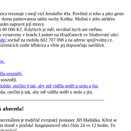
ica rezonuje s mojí vizí ženského těla. Povšiml si toho a jako gesto
 domu patinovanou sádru sochy Keltka. Možná v jeho ateliéru
kusím napravit její mravy.
h 80 000 Kč. Kdybych je měl, neváhal bych ani vteřinu.
u vystaveny v hotelu Lindner na Hradčanech ve Strahovské ulici
le/,
sochař na mobilu 602 707 098 a na adrese spr@volny.cz.
černicích vedle hřbitova a vřele jej doporučuju navštívit.
 souznějí.
, otočím ji tak, aby mě viděla sedět u stolu a jíst.
á abeceda!
mecenášem je tradičně evropský poslanec Jiří Maštálka. Křest se
ém domě v pražské Jungmannově ulici číslo 24 ve 12 hodin. To
 dvanáct?