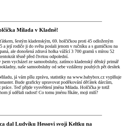
olčička Milada v Kladně!
ťátkem, šestým kladenským, 69. holčičkou proti 45 odloženým
 a její rodiče ji do světa poslali jenom v ručníku a s gumičkou na
aná, ale donošená zdravá holka vážící 3 700 gramů s mírou 52
ntokrát těsně před čtvrtou odpolední.
dy jsem vycházel ze samoobsluhy, zatímco kladenský dětský primář
 u pokladny, naše samoobsluhy od sebe vzdáleny pouhých pět desítek
Miladu, já vám píšu zprávu, statistiky na www.babybox.cz vyplňuje
bmaster. Bude graficky upravovat poděkování děťátek dárcům,
t práce. Teď přijde vysvětlení jména Milada. Holčička je totiž
m jí udělali radost! Co tomu jménu říkáte, moji milí?
a dal Ludvíku Hessovi svoji Keltku na