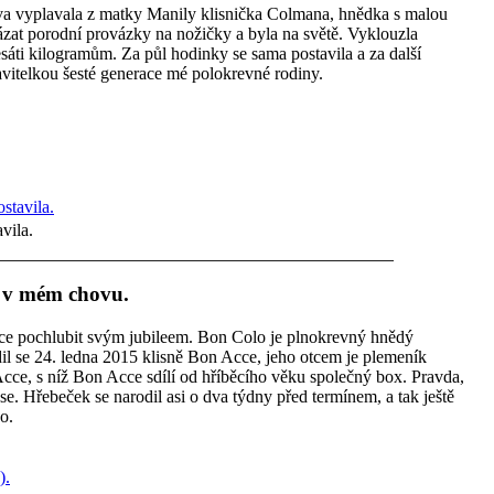
ova vyplavala z matky Manily klisnička Colmana, hnědka s malou
ivázat porodní provázky na nožičky a byla na světě. Vyklouzla
sáti kilogramům. Za půl hodinky se sama postavila a za další
vitelkou šesté generace mé polokrevné rodiny.
vila.
ě v mém chovu.
ce pochlubit svým jubileem. Bon Colo je plnokrevný hnědý
il se 24. ledna 2015 klisně Bon Acce, jeho otcem je plemeník
Acce, s níž Bon Acce sdílí od hříběcího věku společný box. Pravda,
 se. Hřebeček se narodil asi o dva týdny před termínem, a tak ještě
o.