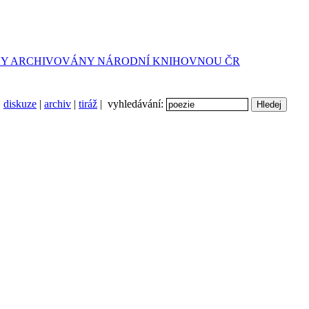
diskuze
|
archiv
|
tiráž
| vyhledávání: