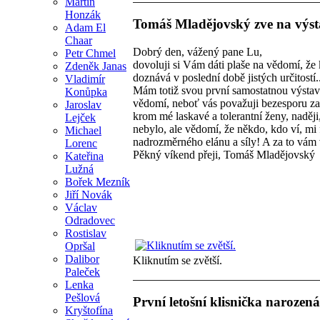
Martin
Honzák
Tomáš Mladějovský zve na výst
Adam El
Chaar
Dobrý den, vážený pane Lu,
Petr Chmel
dovoluji si Vám dáti plaše na vědomí, že
Zdeněk Janas
doznává v poslední době jistých určitostí..
Vladimír
Mám totiž svou první samostatnou výstavu
Konůpka
vědomí, neboť vás považuji bezesporu za
Jaroslav
krom mé laskavé a tolerantní ženy, naděj
Lejček
nebylo, ale vědomí, že někdo, kdo ví, mi
Michael
nadrozměrného elánu a síly! A za to vám 
Lorenc
Pěkný víkend přeji, Tomáš Mladějovský
Kateřina
Lužná
Bořek Mezník
Jiří Novák
Václav
Odradovec
Rostislav
Opršal
Dalibor
Kliknutím se zvětší.
Paleček
Lenka
Pešlová
První letošní klisnička narozen
Kryštofína