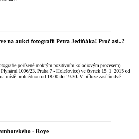
 na aukci fotografií Petra Jediňáka! Proč asi..?
, fotografie pořízené mokrým pozitivním kolodiovým procesem)
 Plynární 1096/23, Praha 7 - Holešovice) ve čtvrtek 15. 1. 2015 od
na místě prohlédnou od 18:00 do 19:30. V příloze zasílán dvě
Damborského - Roye