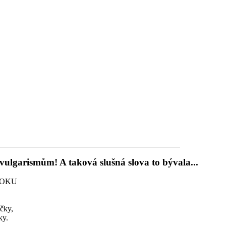
 vulgarismům! A taková slušná slova to bývala...
ROKU
ičky,
ky.