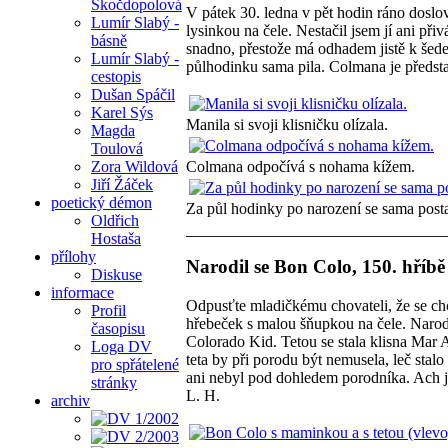
Skočdopolová
V pátek 30. ledna v pět hodin ráno dosl
Lumír Slabý -
lysinkou na čele. Nestačil jsem jí ani př
básně
snadno, přestože má odhadem jistě k šede
Lumír Slabý -
půlhodinku sama pila. Colmana je předsta
cestopis
Dušan Spáčil
Karel Sýs
Manila si svoji klisničku olízala.
Magda
Toulová
Zora Wildová
Colmana odpočívá s nohama kížem.
Jiří Žáček
poetický démon
Za půl hodinky po narození se sama posta
Oldřich
Hostaša
přílohy
Narodil se Bon Colo, 150. hříb
Diskuse
informace
Odpusťte mladičkému chovateli, že se ch
Profil
hřebeček s malou šňupkou na čele. Narod
časopisu
Colorado Kid. Tetou se stala klisna Mar 
Loga DV
teta by při porodu být nemusela, leč stalo
pro spřátelené
ani nebyl pod dohledem porodníka. Ach j
stránky
L. H.
archiv