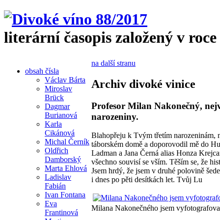
literární časopis založený v roce
na další stranu
obsah čísla
Václav Bárta
Archiv divoké vinice
Miroslav
Brück
Profesor Milan Nakonečný, nejv
Dagmar
Burianová
narozeniny.
Karla
Cikánová
Blahopřeju k Tvým třetím narozeninám, mi
Michal Černík
táborském domě a doporovodil mě do Husi
Oldřich
Ladman a Jana Černá alias Honza Krejcarov
Damborský
všechno souvisí se vším. Těším se, že hi
Marta Ehlová
Jsem hrdý, že jsem v druhé polovině šed
Ladislav
i dnes po pěti desítkách let. Tvůj Lu
Fabián
Ivan Fontana
Eva
Milana Nakonečného jsem vyfotografoval
Frantinová