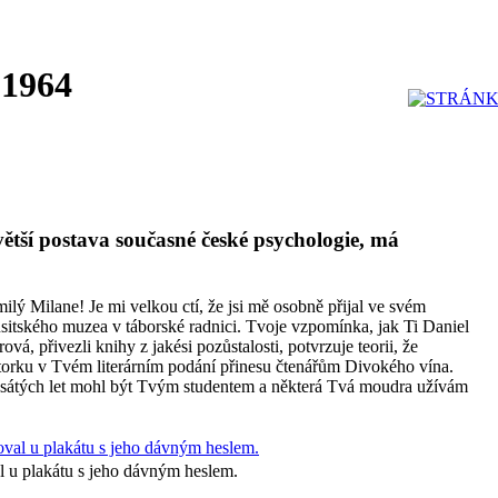
 1964
ětší postava současné české psychologie, má
lý Milane! Je mi velkou ctí, že jsi mě osobně přijal ve svém
tského muzea v táborské radnici. Tvoje vzpomínka, jak Ti Daniel
á, přivezli knihy z jakési pozůstalosti, potvrzuje teorii, že
storku v Tvém literárním podání přinesu čtenářům Divokého vína.
esátých let mohl být Tvým studentem a některá Tvá moudra užívám
 u plakátu s jeho dávným heslem.