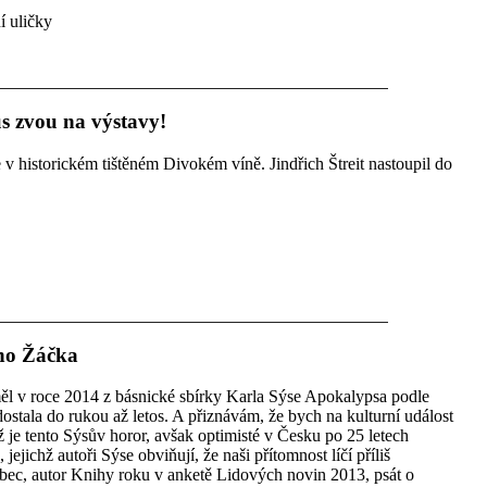
í uličky
us zvou na výstavy!
 v historickém tištěném Divokém víně. Jindřich Štreit nastoupil do
ího Žáčka
měl v roce 2014 z básnické sbírky Karla Sýse Apokalypsa podle
dostala do rukou až letos. A přiznávám, že bych na kulturní událost
ež je tento Sýsův horor, avšak optimisté v Česku po 25 letech
ejichž autoři Sýse obviňují, že naši přítomnost líčí příliš
bec, autor Knihy roku v anketě Lidových novin 2013, psát o