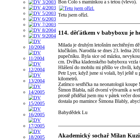
Bon Colo s maminkou a s tetou (vlevo).
Tetu jsem ořízl.
114. děťátkem v babyboxu je h
Milada je druhým letošním nechtěným dě
klučíkům. Narodila se dnes 23. ledna 2015
pupečníku. Byla sice od mázku, nevykoup
cm. Dvířka kladenského babyboxu vrzla te
Hlášení do mobilu mi přišlo ve chvíli, k
Petr Lyer, když jsme si volali, byl ještě
kilometrů.
Zatímco sestřička na neonatologii koupe 
Šimon Blabla, náš dvorní výtvarník a we
prostě přidělal jsem mu v pátek večer dos
dostala po mamince Šimona Blably, abycho
Babydědek Lu
Akademický sochař Milan Kuzic