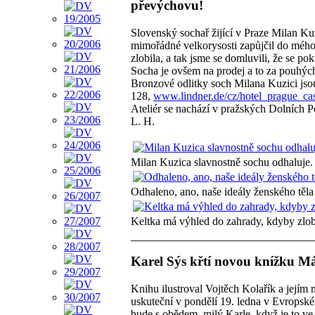
převýchovu!
Slovenský sochař žijící v Praze Milan Kuz
mimořádné velkorysosti zapůjčil do mého
zlobila, a tak jsme se domluvili, že se po
Socha je ovšem na prodej a to za pouhýc
Bronzové odlitky soch Milana Kuzici jso
128,
www.lindner.de/cz/hotel_prague_cast
Ateliér se nachází v pražských Dolních Po
L. H.
Milan Kuzica slavnostně sochu odhaluje.
Odhaleno, ano, naše ideály ženského těla
Keltka má výhled do zahrady, kdyby zlobila
Karel Sýs křtí novou knížku M
Knihu ilustroval Vojtěch Kolařík a jejím 
uskuteční v pondělí 19. ledna v Evropsk
bude s obědem, milý Karle, když je to ve