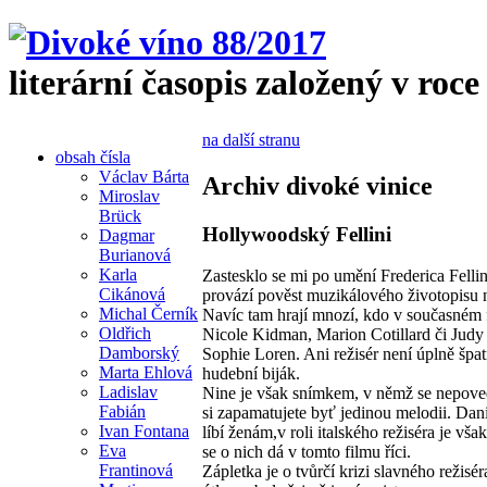
literární časopis založený v roce
na další stranu
obsah čísla
Václav Bárta
Archiv divoké vinice
Miroslav
Brück
Hollywoodský Fellini
Dagmar
Burianová
Karla
Zastesklo se mi po umění Frederica Fellini
Cikánová
provází pověst muzikálového životopisu n
Michal Černík
Navíc tam hrají mnozí, kdo v současném 
Oldřich
Nicole Kidman, Marion Cotillard či Judy 
Damborský
Sophie Loren. Ani režisér není úplně šp
Marta Ehlová
hudební biják.
Ladislav
Nine je však snímkem, v němž se nepoved
Fabián
si zapamatujete byť jedinou melodii. Dan
Ivan Fontana
líbí ženám,v roli italského režiséra je vš
Eva
se o nich dá v tomto filmu říci.
Frantinová
Zápletka je o tvůrčí krizi slavného režisé