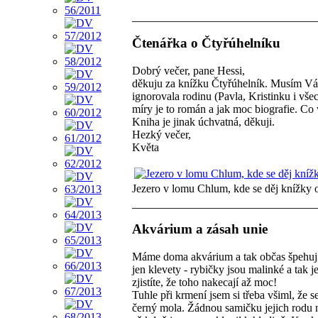
Čtenářka o Čtyřúhelníku
Dobrý večer, pane Hessi,
děkuju za knížku Čtyřúhelník. Musím Vám 
ignorovala rodinu (Pavla, Kristinku i vš
míry je to román a jak moc biografie. Co 
Kniha je jinak úchvatná, děkuji.
Hezký večer,
Květa
Jezero v lomu Chlum, kde se děj knížky 
Akvárium a zásah unie
Máme doma akvárium a tak občas špehuji, 
jen klevety - rybičky jsou malinké a tak j
zjistíte, že toho nakecají až moc!
Tuhle při krmení jsem si třeba všiml, že s
černý mola. Žádnou samičku jejich rodu n