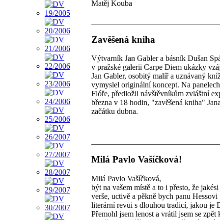
Matěj Kouba
Zavěšená kniha
Výtvarník Jan Gabler a básník Dušan Spáči
v pražské galerii Carpe Diem ukázky vz
Jan Gabler, osobitý malíř a uznávaný kníž
vymyslel originální koncept. Na panelech 
Flóře, předložil návštěvníkům zvláštní ex
března v 18 hodin, "zavěšená kniha" Jan
začátku dubna.
Milá Pavlo Vašíčková!
Milá Pavlo Vašíčková,
být na vašem místě a to i přesto, že jakési
verše, uctivě a pěkně bych panu Hessovi p
literární revui s dlouhou tradicí, jakou je
Přemohl jsem lenost a vrátil jsem se zpět k 