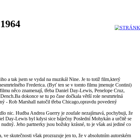
 1964
ho a tak jsem se vydal na muzikál Nine. Je to totiž film,který
esmrtelného Frederica. (Byť ten se v tomto filmu jmenuje Contini)
filmu něco znamenají, třeba Daniel Day-Lewis, Penelope Cruz,
Dench.Ba dokonce se tu po čase dočkala větší role nesmrtelná
atný - Rob Marshall natočil třeba Chicago,opravdu povedený
lo nic. Hudba Andrea Guerry je zoufale nezajímavá, pochybuji, že
iel Day-Lewis byl kdysi sice báječny Poslední Mohykán a určitě se
ak nudný. Jeho partnerky jsou božsky krásné, to je však asi jediné co
ra, ve skutečnosti však prozrazuje jen to, že v absolutním autorském