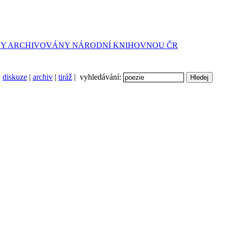
diskuze
|
archiv
|
tiráž
| vyhledávání: