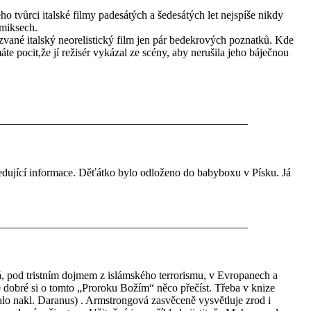
ho tvůrci italské filmy padesátých a šedesátých let nejspíše nikdy
omiksech.
 zvané italský neorelistický film jen pár bedekrových poznatků. Kde
máte pocit,že jí režisér vykázal ze scény, aby nerušila jeho báječnou
edující informace. Děťátko bylo odloženo do babyboxu v Písku. Já
pod tristním dojmem z islámského terrorismu, v Evropanech a
 dobré si o tomto „Proroku Božím“ něco přečíst. Třeba v knize
nakl. Daranus) . Armstrongová zasvěceně vysvětluje zrod i