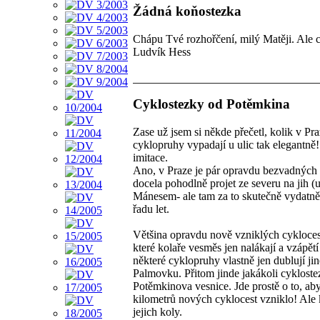
Žádná koňostezka
Chápu Tvé rozhořčení, milý Matěji. Ale 
Ludvík Hess
Cyklostezky od Potěmkina
Zase už jsem si někde přečetl, kolik v Pr
cyklopruhy vypadají u ulic tak elegantně! 
imitace.
Ano, v Praze je pár opravdu bezvadných 
docela pohodlně projet ze severu na jih 
Mánesem- ale tam za to skutečně vydatně )
řadu let.
Většina opravdu nově vzniklých cyklocest
které kolaře vesměs jen nalákají a vzápět
některé cyklopruhy vlastně jen dublují j
Palmovku. Přitom jinde jakákoli cykloste
Potěmkinova vesnice. Jde prostě o to, ab
kilometrů nových cyklocest vzniklo! Ale 
jejich koly.