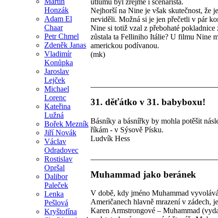
Martin
útlumu byl zřejmě i scénarista.
Honzák
Nejhorší na Nine je však skutečnost, že je
Adam El
neviděli. Možná si je jen přečetli v pár k
Chaar
Nine si totiž vzal z přebohaté pokladnice
Petr Chmel
zůstala ta Felliniho Itálie? U filmu Nine 
Zdeněk Janas
americkou podívanou.
Vladimír
(mk)
Konůpka
Jaroslav
Lejček
Michael
Lorenc
31. děťátko v 31. babyboxu!
Kateřina
Lužná
Básníky a básnířky by mohla potěšit násl
Bořek Mezník
říkám - v Sýsově Písku.
Jiří Novák
Ludvík Hess
Václav
Odradovec
Rostislav
Opršal
Muhammad jako beránek
Dalibor
Paleček
V době, kdy jméno Muhammad vyvolává, 
Lenka
Američanech hlavně mrazení v zádech, je
Pešlová
Karen Armstrongové – Muhammad (vydalo 
Kryštofína