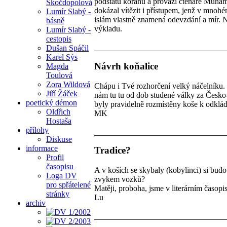
podstatu koránu a provází čtenáře Muha
Skočdopolová
dokázal vítězit i přístupem, jenž v mnoh
Lumír Slabý -
islám vlastně znamená odevzdání a mír. N
básně
výkladu.
Lumír Slabý -
cestopis
Dušan Spáčil
Karel Sýs
Návrh koňalice
Magda
Toulová
Zora Wildová
Chápu i Tvé rozhorčení velký náčelníku.
Jiří Žáček
nám tu tu od dob studené války za Česko
poetický démon
byly pravidelně rozmístěny koše k odklád
Oldřich
MK
Hostaša
přílohy
Diskuse
informace
Tradice?
Profil
časopisu
A v koších se skybaly (kobylinci) si budo
Loga DV
zvykem vozků?
pro spřátelené
Matěji, proboha, jsme v literárním časop
stránky
Lu
archiv