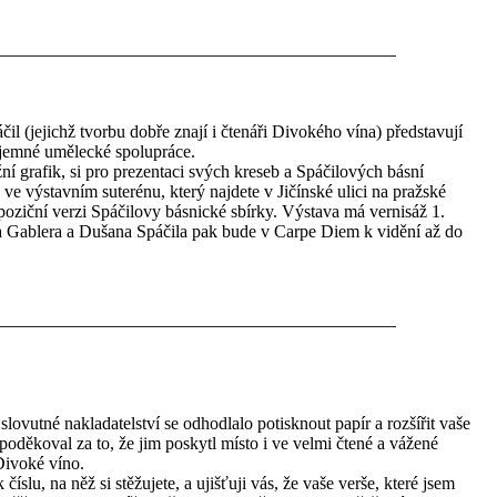
l (jejichž tvorbu dobře znají i čtenáři Divokého vína) představují
ájemné umělecké spolupráce.
ní grafik, si pro prezentaci svých kreseb a Spáčilových básní
ve výstavním suterénu, který najdete v Jičínské ulici na pražské
poziční verzi Spáčilovy básnické sbírky. Výstava má vernisáž 1.
a Gablera a Dušana Spáčila pak bude v Carpe Diem k vidění až do
 slovutné nakladatelství se odhodlalo potisknout papír a rozšířit vaše
oděkoval za to, že jim poskytl místo i ve velmi čtené a vážené
 Divoké víno.
číslu, na něž si stěžujete, a ujišťuji vás, že vaše verše, které jsem