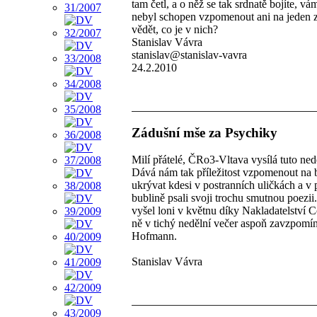
tam četl, a o něž se tak srdnatě bojíte, vá
nebyl schopen vzpomenout ani na jeden z
vědět, co je v nich?
Stanislav Vávra
stanislav@stanislav-vavra
24.2.2010
Zádušní mše za Psychiky
Milí přátelé, ČRo3-Vltava vysílá tuto ned
Dává nám tak příležitost vzpomenout na bá
ukrývat kdesi v postranních uličkách a v p
bublině psali svoji trochu smutnou poezii. 
vyšel loni v květnu díky Nakladatelství C
ně v tichý nedělní večer aspoň zavzpomín
Hofmann.
Stanislav Vávra