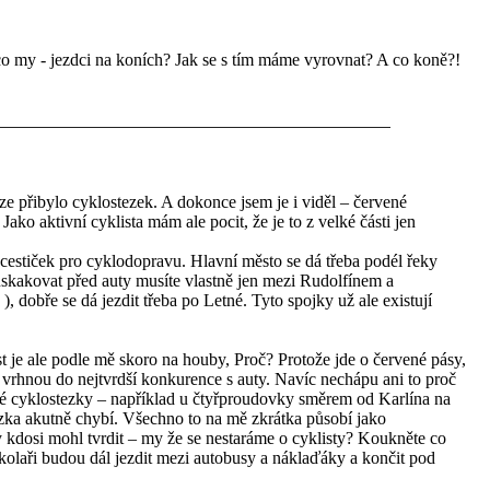
co my - jezdci na koních? Jak se s tím máme vyrovnat? A co koně?!
aze přibylo cyklostezek. A dokonce jsem je i viděl – červené
Jako aktivní cyklista mám ale pocit, že je to z velké části jen
cestiček pro cyklodopravu. Hlavní město se dá třeba podél řeky
(uskakovat před auty musíte vlastně jen mezi Rudolfínem a
, dobře se dá jezdit třeba po Letné. Tyto spojky už ale existují
 je ale podle mě skoro na houby, Proč? Protože jde o červené pásy,
í vrhnou do nejtvrdší konkurence s auty. Navíc nechápu ani to proč
iné cyklostezky – například u čtyřproudovky směrem od Karlína na
zka akutně chybí. Všechno to na mě zkrátka působí jako
y kdosi mohl tvrdit – my že se nestaráme o cyklisty? Koukněte co
kolaři budou dál jezdit mezi autobusy a náklaďáky a končit pod