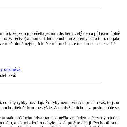
říct, že jsem ji přečetla jedním dechem, celý den a půl jsem úplně
echno zvířectvo) a momentálně nemohu než přemýšlet o tom, do jaké
ve mně hlodá nejvíc, řekněte mi prosím, že ten konec se nestal!!!
odehrává.
co si ty rybky povídají. Že ryby nemluví? Ale prosím vás, to jsou
e pochopitelně skoro neslyšíte. Ale když je ticho a zaposloucháte se,
e tu stále pošťuchují dva statní samečkové. Jeden je červený a jeden
emám, a tak mi dlouho nebylo jasné, proč to dělají. Pochopil jsem