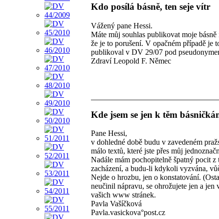
Kdo posílá básně, ten seje vítr
Vážený pane Hessi.
Máte můj souhlas publikovat moje básně i
že je to porušení. V opačném případě je to
publikoval v DV 29/07 pod pseudonyme
Zdraví Leopold F. Němec
Kde jsem se jen k těm básničká
Pane Hessi,
v dohledné době budu v zavedeném pražsk
málo textů, které jste přes můj jednoznač
Nadále mám pochopitelně špatný pocit z t
zacházení, a budu-li kdykoli vyzvána, vů
Nejde o hrozbu, jen o konstatování. (Ostat
neučinil nápravu, se ohrožujete jen a je
vašich www stránek.
Pavla Vašíčková
Pavla.vasickova°post.cz