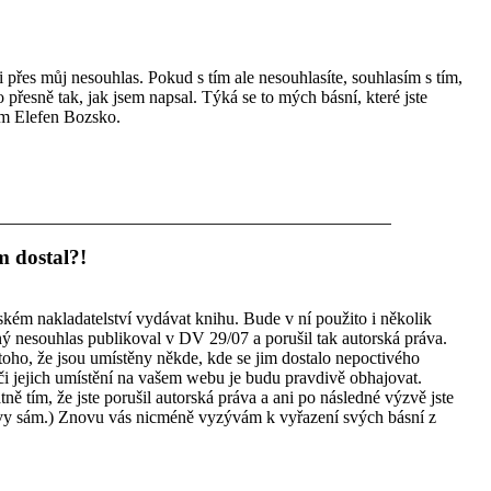
 přes můj nesouhlas. Pokud s tím ale nesouhlasíte, souhlasím s tím,
 přesně tak, jak jsem napsal. Týká se to mých básní, které jste
m Elefen Bozsko.
m dostal?!
ém nakladatelství vydávat knihu. Bude v ní použito i několik
ný nesouhlas publikoval v DV 29/07 a porušil tak autorská práva.
oho, že jsou umístěny někde, kde se jim dostalo nepoctivého
či jejich umístění na vašem webu je budu pravdivě obhajovat.
ně tím, že jste porušil autorská práva a ani po následné výzvě jste
n vy sám.) Znovu vás nicméně vyzývám k vyřazení svých básní z