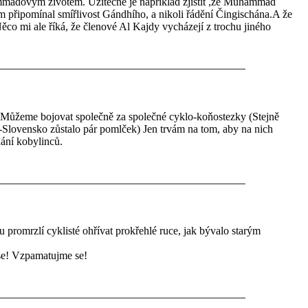
mmadovým životem. Užitečné je například zjistit ,že Muhammad
ém připomínal smířlivost Gándhího, a nikoli řádění Čingischána.A že
ěco mi ale říká, že členové Al Kajdy vycházejí z trochu jiného
 Můžeme bojovat společně za společné cyklo-koňostezky (Stejně
-Slovensko zůstalo pár pomlček) Jen trvám na tom, aby na nich
ání kobylinců.
u promrzlí cyklisté ohřívat prokřehlé ruce, jak bývalo starým
ise! Vzpamatujme se!