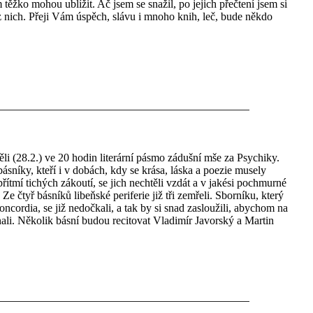
m těžko mohou ublížit. Ač jsem se snažil, po jejich přečtení jsem si
 nich. Přeji Vám úspěch, slávu i mnoho knih, leč, bude někdo
ěli (28.2.) ve 20 hodin literární pásmo zádušní mše za Psychiky.
sníky, kteří i v dobách, kdy se krása, láska a poezie musely
řítmí tichých zákoutí, se jich nechtěli vzdát a v jakési pochmurné
Ze čtyř básníků libeňské periferie již tři zemřeli. Sborníku, který
oncordia, se již nedočkali, a tak by si snad zasloužili, abychom na
ali. Několik básní budou recitovat Vladimír Javorský a Martin