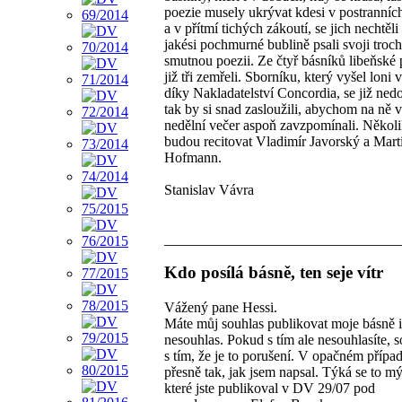
poezie musely ukrývat kdesi v postranníc
a v přítmí tichých zákoutí, se jich nechtěli
jakési pochmurné bublině psali svoji troc
smutnou poezii. Ze čtyř básníků libeňské p
již tři zemřeli. Sborníku, který vyšel loni 
díky Nakladatelství Concordia, se již nedo
tak by si snad zasloužili, abychom na ně v
nedělní večer aspoň zavzpomínali. Několi
budou recitovat Vladimír Javorský a Mart
Hofmann.
Stanislav Vávra
Kdo posílá básně, ten seje vítr
Vážený pane Hessi.
Máte můj souhlas publikovat moje básně i
nesouhlas. Pokud s tím ale nesouhlasíte, 
s tím, že je to porušení. V opačném případ
přesně tak, jak jsem napsal. Týká se to m
které jste publikoval v DV 29/07 pod