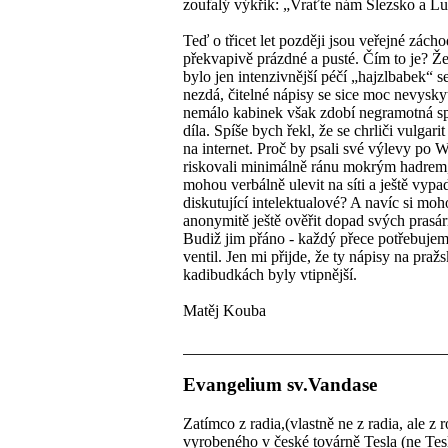
zoufalý výkřik: „Vraťte nám Slezsko a L
Teď o třicet let později jsou veřejné zách
překvapivě prázdné a pusté. Čím to je? Že
bylo jen intenzivnější péčí „hajzlbabek“ 
nezdá, čitelné nápisy se sice moc nevyskyt
nemálo kabinek však zdobí negramotná sp
díla. Spíše bych řekl, že se chrliči vulgari
na internet. Proč by psali své výlevy po 
riskovali minimálně ránu mokrým hadrem,
mohou verbálně ulevit na síti a ještě vypa
diskutující intelektualové? A navíc si moh
anonymitě ještě ověřit dopad svých prasá
Budiž jim přáno - každý přece potřebuje
ventil. Jen mi přijde, že ty nápisy na praž
kadibudkách byly vtipnější.
Matěj Kouba
Evangelium sv.Vandase
Zatímco z radia,(vlastně ne z radia, ale z r
vyrobeného v české továrně Tesla (ne Tesl