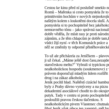
Cestou ke kinu před ní poslušně smeklo n
Romů – Mařenka si cesto pomyslela že to
primitivním hochům v nových stejnokrojí
našitým kolem s loukotěmi docela sluší. A
pomyslela si to pochopitelně bez jakéhoko
nemravného tónu – jako správná nacional
dobře věděla, že mísit rasy je proti národ
zájmům, a že těm chlapcům je dobře tam,
vůdci žijí nyní -v těch Komunách práce a 
něž se změnily ty odporné přistěhovalecké
To už ale přicházela za Jeníčkem – plavo
ji už čekal. „Máme ještě dost času,nezajd
staročeskou meltu?" Vybrali si typickou 
nealkoholickou hospodu (soukmenovci z 
právem doporučují mladým lidem rozšířit
drog i na zákaz alkoholu).
Jeník pocítil hlad. Naštěstí cizácké hambu
byly z Prahy dávno vymýceny a na pizzu
dekadentní asociálové chodit to do okraj
putyk. Tady v centru si proto pochopiteln
posloužili pravou českou tlačenkou. S
nealkoholickým pivem Vlastenec chutnala
šibal Jeník však přece jen zareptal- měl b