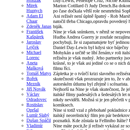
Honzák
Day-Lewis, Penelope Cruz, Nicole Kidm
Mirek
Marion Cotillard či Judy Dench.Ba dokon
Huptych
po čase dočkala větší role nesmrtelná Sop
Adam El
Ani režisér není úplně špatný - Rob Marsh
Chaar
natočil třeba Chicago,opravdu povedený 
Zdeněk Janas
biják.
František
Nine je však snímkem, v němž se nepoved
Kašpárek
Hudba Andrea Guerry je zoufale nezajím
Jaroslav
pochybuji, že si zapamatujete byť jedinou
Lejček
Daniel Day-Lewis byl kdysi sice báječny 
Michael
Mohykán a určitě se líbí ženám,v roli ital
Lorenc
režiséra je však nudný. Jeho partnerky js
Aneta
krásné, to je však asi jediné co se o nich 
Mašková
filmu říci.
Tomáš Matys
Zápletka je o tvůrčí krizi slavného režiséra
Bořek
skutečnosti však prozrazuje jen to, že v a
Mezník
autorském útlumu byl zřejmě i scénarista.
Jiří Novák
Nejhorší na Nine je však skutečnost, že je
Václav
italské filmy padesátých a šedesátých let n
Odradovec
nikdy neviděli. Možná si je jen přečetli v 
Rostislav
komiksech.
Opršal
Nine si totiž vzal z přebohaté pokladnice
Lumír Slabý
italský neorelistický film jen pár bedekro
Dušan Spáčil
poznatků. Kde zůstala ta Felliniho Itálie?
Vladimír
Nine máte pocit,že jí režisér vykázal ze s