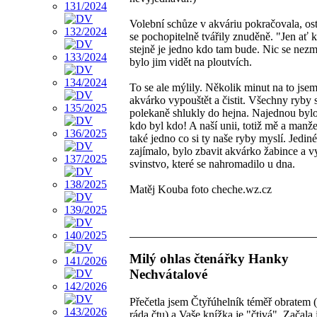
Volební schůze v akváriu pokračovala, ost
se pochopitelně tvářily znuděně. "Jen ať k
stejně je jedno kdo tam bude. Nic se nezm
bylo jim vidět na ploutvích.
To se ale mýlily. Několik minut na to jsem
akvárko vypouštět a čistit. Všechny ryby 
polekaně shlukly do hejna. Najednou bylo
kdo byl kdo! A naší unii, totiž mě a manže
také jedno co si ty naše ryby myslí. Jedin
zajímalo, bylo zbavit akvárko žabince a vy
svinstvo, které se nahromadilo u dna.
Matěj Kouba foto cheche.wz.cz
Milý ohlas čtenářky Hanky
Nechvátalové
Přečetla jsem Čtyřúhelník téměř obratem 
ráda čtu) a Vaše knížka je "čtivá". Začala