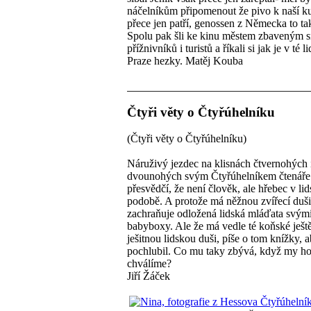
náčelníkům připomenout že pivo k naší ku
přece jen patří, genossen z Německa to tak
Spolu pak šli ke kinu městem zbaveným 
přížnivníků i turistů a říkali si jak je v té 
Praze hezky. Matěj Kouba
Čtyři věty o Čtyřúhelníku
(Čtyři věty o Čtyřúhelníku)
Náruživý jezdec na klisnách čtvernohých 
dvounohých svým Čtyřúhelníkem čtenáře
přesvědčí, že není člověk, ale hřebec v li
podobě. A protože má něžnou zvířecí duši
zachraňuje odložená lidská mláďata svým
babyboxy. Ale že má vedle té koňské ješt
ješitnou lidskou duši, píše o tom knížky, 
pochlubil. Co mu taky zbývá, když my h
chválíme?
Jiří Žáček