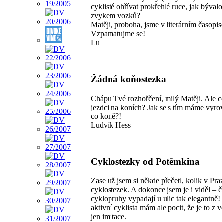
cyklisté ohřívat prokřehlé ruce, jak býval
zvykem vozků?
Matěji, proboha, jsme v literárním časopis
Vzpamatujme se!
Lu
Žádná koňostezka
Chápu Tvé rozhořčení, milý Matěji. Ale c
jezdci na koních? Jak se s tím máme vyro
co koně?!
Ludvík Hess
Cyklostezky od Potěmkina
Zase už jsem si někde přečetl, kolik v Pra
cyklostezek. A dokonce jsem je i viděl – 
cyklopruhy vypadají u ulic tak elegantně!
aktivní cyklista mám ale pocit, že je to z v
jen imitace.