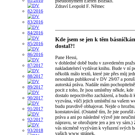
pseudonymem Elefen Bozsko.
Zdraví Leopold F. Němec
Kde jsem se jen k těm básničká
dostal?!
Pane Hessi,
v dohledné době budu v zavedeném praž
nakladatelství vydávat knihu. Bude v ní po
několik málo textů, které jste přes můj j
nesouhlas publikoval v DV 29/07 a poruši
autorská práva. Nadále mám pochopitelně
pocit z toho, že jsou umístěny někde, kde 
dostalo nepoctivého zacházení, a budu-li 
vyzvána, vůči jejich umístění na vašem w
budu pravdivě obhajovat. Nejde o hrozbu,
konstatování. (Ostatně tím, že jste porušil
práva a ani po následné výzvě jste neučini
nápravu, se ohrožujete jen a jen vy sám.)
vás nicméně vyzývám k vyřazení svých b
vašich www stránek.