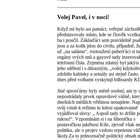
Volej Pavel, i v noci!
Když mi bylo asi patnáct, veřejné záchod
představovaly místo, kde se člověk vcelk
ba i poučil. Záklaďáci sem pravidelně psa
jsou a za kolik jdou do civilu, případně, ž
už „na salámu“, roztoužení puberťáci si t
orgány svých snů a gayové tady inzeroval
telefonní čísla. Zejména zdatný byl jakýsi
jeho sdělení i s důrazným, „volej kdykoliv
zdobilo kabinky a urinály asi stejně často,
dnes před volbami vyskytují bilboardy
Jiné sprosťárny byly méně osobní, ani ty
nepostrádaly prvek opravdové vášně, kter
dnešních médiích většinou nenajdete. Nap
svůj vztah k režimu tu kdosi opakovanně
vyjádřoval slovy: „ Aspoň tady to držíte 
rukou!“. Vzpomínám si i na šibeničku s
postavičkou jakéhosi Kiše, zjevně však ne
politiku, ale o projev vzdoru repetenta vůči
školy.Za to jednoznačně politický obsah 