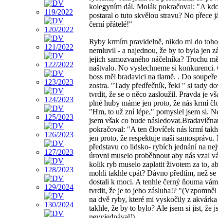
kolegyním dál. Molák pokračoval: "A kd
postaral o tuto skvělou stravu? No přece j
černí přátelé!"
Ryby krmím pravidelně, nikdo mi do toh
nemluvil - a najednou, že by to byla jen z
jejich samozvaného náčelníka? Trochu mě
naštvalo. No vyslechneme si konkurenci.
boss měl bradavici na tlamě. . Do soupeře 
zostra. "Tady předřečník, řekl " si tady d
tvrdit, že se o něco zasloužil. Pravda je vš
plné huby máme jen proto, že nás krmí čl
"Hm, to už zní lépe," pomyslel jsem si. Ne
jsem však co bude následovat.Bradavična
pokračoval: "A ten človíček nás krmí takh
jen proto, že respektuje naši samosprávu
představu co lidsko- rybích jednání na nej
úrovni muselo proběhnout aby nás vzal v
kolik ryb muselo zaplatit životem za to, ab
mohli takhle cpát? Dávno předtím, než se 
dostali k moci. A tenhle černý ňouma vá
tvrdit, že je to jeho zásluha!? "(Vzpomněl
na dvě ryby, které mi vyskočily z akvárka 
takhle, že by to bylo? Ale jsem si jist, že 
nevyjednával!)