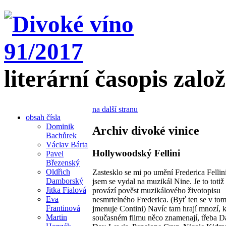
literární časopis zalo
na další stranu
obsah čísla
Dominik
Archiv divoké vinice
Bachůrek
Václav Bárta
Hollywoodský Fellini
Pavel
Březenský
Oldřich
Zastesklo se mi po umění Frederica Fellin
Damborský
jsem se vydal na muzikál Nine. Je to totiž 
Jitka Fialová
provází pověst muzikálového životopisu
Eva
nesmrtelného Frederica. (Byť ten se v tom
Frantinová
jmenuje Contini) Navíc tam hrají mnozí, 
Martin
současném filmu něco znamenají, třeba D