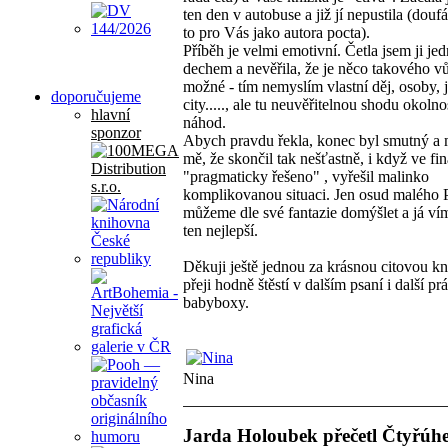
ten den v autobuse a již jí nepustila (douf
to pro Vás jako autora pocta).
Příběh je velmi emotivní. Četla jsem ji je
dechem a nevěřila, že je něco takového v
možné - tím nemyslím vlastní děj, osoby, j
doporučujeme
city....., ale tu neuvěřitelnou shodu okolno
hlavní
náhod.
sponzor
Abych pravdu řekla, konec byl smutný a 
mě, že skončil tak nešťastně, i když ve fin
"pragmaticky řešeno" , vyřešil malinko
komplikovanou situaci. Jen osud malého P
můžeme dle své fantazie domýšlet a já vím
ten nejlepší.
Děkuji ještě jednou za krásnou citovou kn
přeji hodně štěstí v dalším psaní i další prá
babyboxy.
Nina
Jarda Holoubek přečetl Čtyřúhe