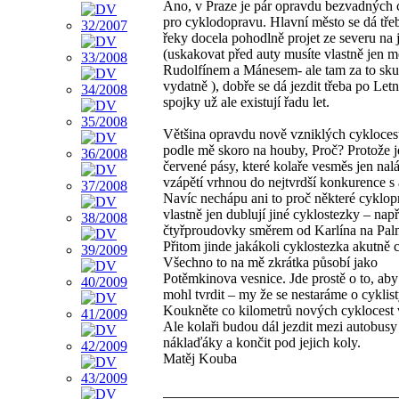
Ano, v Praze je pár opravdu bezvadných 
pro cyklodopravu. Hlavní město se dá tře
řeky docela pohodlně projet ze severu na 
(uskakovat před auty musíte vlastně jen m
Rudolfínem a Mánesem- ale tam za to sku
vydatně ), dobře se dá jezdit třeba po Let
spojky už ale existují řadu let.
Většina opravdu nově vzniklých cyklocest
podle mě skoro na houby, Proč? Protože j
červené pásy, které kolaře vesměs jen nalá
vzápětí vrhnou do nejtvrdší konkurence s 
Navíc nechápu ani to proč některé cyklo
vlastně jen dublují jiné cyklostezky – např
čtyřproudovky směrem od Karlína na Pa
Přitom jinde jakákoli cyklostezka akutně 
Všechno to na mě zkrátka působí jako
Potěmkinova vesnice. Jde prostě o to, aby
mohl tvrdit – my že se nestaráme o cyklis
Koukněte co kilometrů nových cyklocest 
Ale kolaři budou dál jezdit mezi autobusy
náklaďáky a končit pod jejich koly.
Matěj Kouba