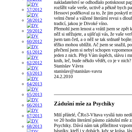
nakladatelství se odhodlalo potisknout pap
rozšířit vaše verše, uctivě a pěkně bych p
Hessovi poděkoval za to, že jim poskytl m
velmi čtené a vážené literární revui s dlo
tradicí, jakou je Divoké víno.
Přemohl jsem lenost a vrátil jsem se zpět k
něž si stěžujete, a ujišťuji vás, že vaše ver
jsem tam četl, a o něž se tak srdnatě bojít
těžko mohou ublížit. Ač jsem se snažil, po
přečtení jsem si nebyl schopen vzpomenou
jeden z nich. Přeji Vám úspěch, slávu i 
knih, leč, bude někdo vědět, co je v nich?
Stanislav Vávra
stanislav@stanislav-vavra
24.2.2010
Zádušní mše za Psychiky
Milí přátelé, ČRo3-Vltava vysílá tuto nedě
ve 20 hodin literární pásmo zádušní mše z
Psychiky. Dává nám tak příležitost vzpo
básníky, kteří i v dobách, kdy se krása, lá