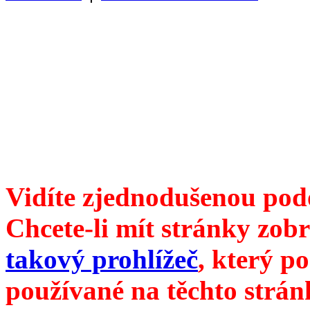
Divoké víno 91/2017 vyšlo
6099 /// samozvaný šéfreda
104 00 Praha 10, Hájek 88,
redakce@divokevino.cz
//
///
příští číslo Divokého v
Vidíte zjednodušenou pod
Chcete-li mít stránky zobr
takový prohlížeč
, který p
používané na těchto strán