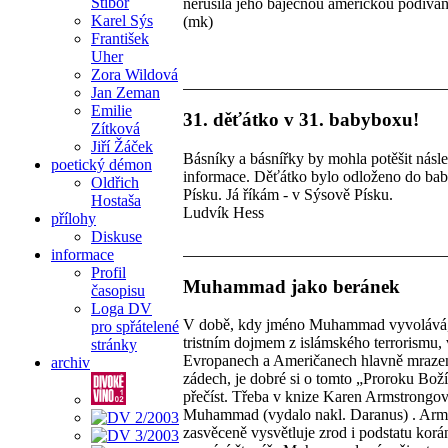
Stibor
nerušila jeho báječnou americkou podíva
Karel Sýs
(mk)
František
Uher
Zora Wildová
Jan Zeman
Emilie
31. děťátko v 31. babyboxu!
Zítková
Jiří Žáček
Básníky a básnířky by mohla potěšit násle
poetický démon
informace. Děťátko bylo odloženo do ba
Oldřich
Písku. Já říkám - v Sýsově Písku.
Hostaša
Ludvík Hess
přílohy
Diskuse
informace
Profil
Muhammad jako beránek
časopisu
Loga DV
V době, kdy jméno Muhammad vyvolává
pro spřátelené
tristním dojmem z islámského terrorismu, 
stránky
Evropanech a Američanech hlavně mraze
archiv
zádech, je dobré si o tomto „Proroku Bož
přečíst. Třeba v knize Karen Armstrongo
Muhammad (vydalo nakl. Daranus) . Arm
zasvěceně vysvětluje zrod i podstatu korá