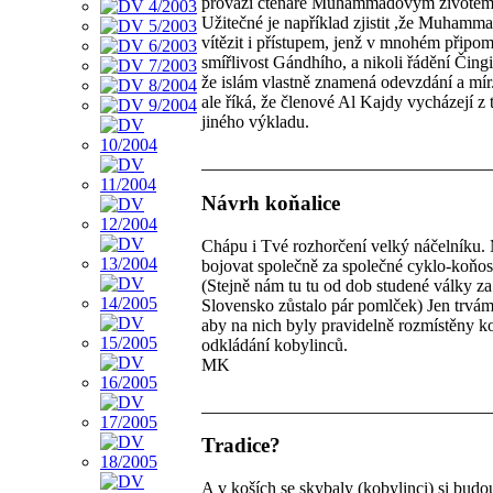
provází čtenáře Muhammadovým životem
Užitečné je například zjistit ,že Muhamm
vítězit i přístupem, jenž v mnohém připom
smířlivost Gándhího, a nikoli řádění Čing
že islám vlastně znamená odevzdání a mí
ale říká, že členové Al Kajdy vycházejí z 
jiného výkladu.
Návrh koňalice
Chápu i Tvé rozhorčení velký náčelníku
bojovat společně za společné cyklo-koňo
(Stejně nám tu tu od dob studené války z
Slovensko zůstalo pár pomlček) Jen trvám
aby na nich byly pravidelně rozmístěny k
odkládání kobylinců.
MK
Tradice?
A v koších se skybaly (kobylinci) si budo