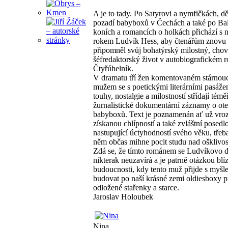
A je to tady. Po Satyrovi a nymfičkách, dě
pozadí babyboxů v Čechách a také po Ba
koních a romancích o holkách přichází s
rokem Ludvík Hess, aby čtenářům znovu
připomněl svůj bohatýrský milostný, chov
šéfredaktorský život v autobiografickém
Čtyřúhelník.
V dramatu tří žen komentovaném stárnou
mužem se s poetickými literárními pasáž
touhy, nostalgie a milostností střídají témě
žurnalistické dokumentární záznamy o ote
babyboxů. Text je poznamenán ať už vro
získanou chlípností a také zvláštní posedlo
nastupující úctyhodností svého věku, třeb
něm občas mihne pocit studu nad ošklivostí
Zdá se, že tímto románem se Ludvíkovo d
nikterak neuzavírá a je patrně otázkou blí
budoucnosti, kdy tento muž přijde s myšl
budovat po naší krásné zemi oldiesboxy p
odložené stařenky a starce.
Jaroslav Holoubek
Nina