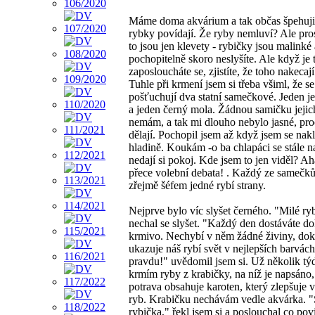
Máme doma akvárium a tak občas špehuji, 
rybky povídají. Že ryby nemluví? Ale pro
to jsou jen klevety - rybičky jsou malinké 
pochopitelně skoro neslyšíte. Ale když je 
zaposloucháte se, zjistíte, že toho nakecaj
Tuhle při krmení jsem si třeba všiml, že se 
pošťuchují dva statní samečkové. Jeden j
a jeden černý mola. Žádnou samičku jejic
nemám, a tak mi dlouho nebylo jasné, pro
dělají. Pochopil jsem až když jsem se nakl
hladině. Koukám -o ba chlapáci se stále na
nedají si pokoj. Kde jsem to jen viděl? Aha
přece volební debata! . Každý ze samečků
zřejmě šéfem jedné rybí strany.
Nejprve bylo víc slyšet černého. "Milé ry
nechal se slyšet. "Každý den dostáváte d
krmivo. Nechybí v něm žádné živiny, do
ukazuje náš rybí svět v nejlepších barvác
pravdu!" uvědomil jsem si. Už několik týd
krmím ryby z krabičky, na níž je napsáno, 
potrava obsahuje karoten, který zlepšuje 
ryb. Krabičku nechávám vedle akvárka. "
rybička," řekl jsem si a poslouchal co pov