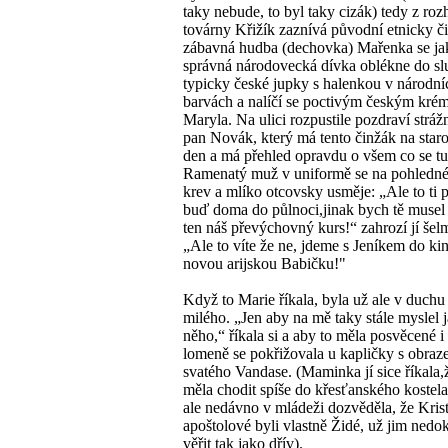
taky nebude, to byl taky cizák) tedy z roz
továrny Křižík zaznívá původní etnicky či
zábavná hudba (dechovka) Mařenka se ja
správná národovecká dívka oblékne do sl
typicky české jupky s halenkou v národní
barvách a nalíčí se poctivým českým kr
Maryla. Na ulici rozpustile pozdraví strážn
pan Novák, který má tento činžák na staro
den a má přehled opravdu o všem co se tu
Ramenatý muž v uniformě se na pohledn
krev a mlíko otcovsky usměje: „Ale to ti
buď doma do půlnoci,jinak bych tě musel 
ten náš převýchovný kurs!“ zahrozí jí šel
„Ale to víte že ne, jdeme s Jeníkem do kin
novou arijskou Babičku!"
Když to Marie říkala, byla už ale v duchu
milého. „Jen aby na mě taky stále myslel j
něho,“ říkala si a aby to měla posvěcené i
lomeně se pokřižovala u kapličky s obra
svatého Vandase. (Maminka jí sice říkala,
měla chodit spíše do křesťanského kostel
ale nedávno v mládeži dozvěděla, že Kris
apoštolové byli vlastně Židé, už jim nedo
věřit tak jako dřív).