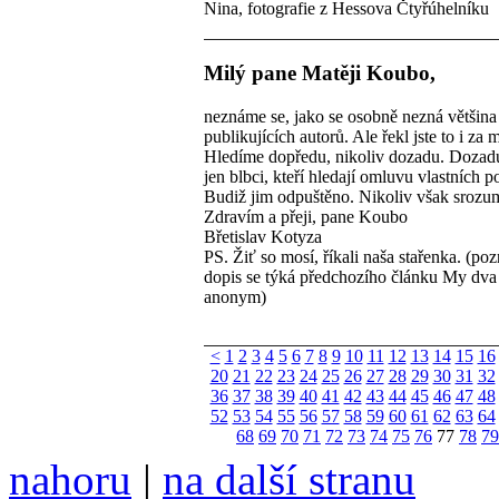
Nina, fotografie z Hessova Čtyřúhelníku
Milý pane Matěji Koubo,
neznáme se, jako se osobně nezná většina
publikujících autorů. Ale řekl jste to i za 
Hledíme dopředu, nikoliv dozadu. Dozad
jen blbci, kteří hledají omluvu vlastních 
Budiž jim odpuštěno. Nikoliv však srozu
Zdravím a přeji, pane Koubo
Břetislav Kotyza
PS. Žiť so mosí, říkali naša stařenka. (poz
dopis se týká předchozího článku My dva .
anonym)
<
1
2
3
4
5
6
7
8
9
10
11
12
13
14
15
16
20
21
22
23
24
25
26
27
28
29
30
31
32
36
37
38
39
40
41
42
43
44
45
46
47
48
52
53
54
55
56
57
58
59
60
61
62
63
64
68
69
70
71
72
73
74
75
76
77
78
79
nahoru
|
na další stranu