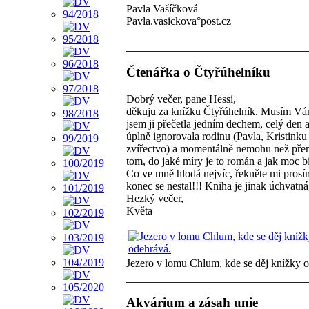
Pavla Vašíčková
Pavla.vasickova°post.cz
Čtenářka o Čtyřúhelníku
Dobrý večer, pane Hessi,
děkuju za knížku Čtyřúhelník. Musím Vám
jsem ji přečetla jedním dechem, celý den 
úplně ignorovala rodinu (Pavla, Kristinku
zvířectvo) a momentálně nemohu než pře
tom, do jaké míry je to román a jak moc bi
Co ve mně hlodá nejvíc, řekněte mi prosím
konec se nestal!!! Kniha je jinak úchvatná
Hezký večer,
Květa
Jezero v lomu Chlum, kde se děj knížky 
Akvárium a zásah unie