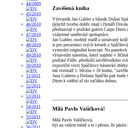
Zavěšená kniha
Výtvarník Jan Gabler a básník Dušan Spá
(jejichž tvorbu dobře znají i čtenáři Divo
představují v pražské galerii Carpe Diem
vzájemné umělecké spolupráce.
Jan Gabler, osobitý malíř a uznávaný knížn
si pro prezentaci svých kreseb a Spáčilov
vymyslel originální koncept. Na panelech
výstavním suterénu, který najdete v Jičíns
pražské Flóře, předložil návštěvníkům zvl
expoziční verzi Spáčilovy básnické sbírk
má vernisáž 1. března v 18 hodin, "zavěš
Jana Gablera a Dušana Spáčila pak bude 
Diem k vidění až do začátku dubna.
Milá Pavlo Vašíčková!
Milá Pavlo Vašíčková,
být na vašem místě a to i přesto, že jakési