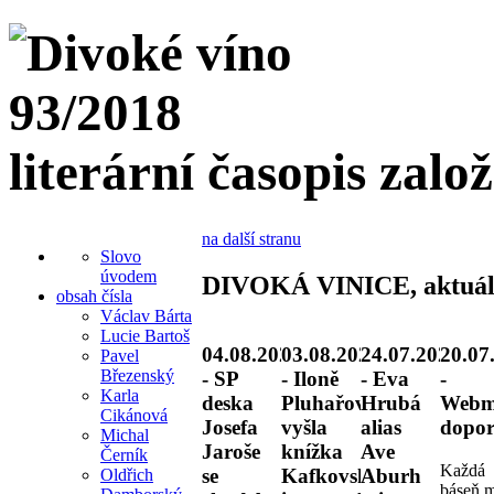
literární časopis zalo
na další stranu
Slovo
úvodem
DIVOKÁ VINICE, aktuál
obsah čísla
Václav Bárta
Lucie Bartoš
04.08.2026
03.08.2026
24.07.2026
20.07
Pavel
Březenský
- SP
- Iloně
- Eva
-
Karla
deska
Pluhařové
Hrubá
Webm
Cikánová
Josefa
vyšla
alias
dopor
Michal
Jaroše
knížka
Ave
Černík
Každá
se
Kafkovské
Aburh
Oldřich
báseň 