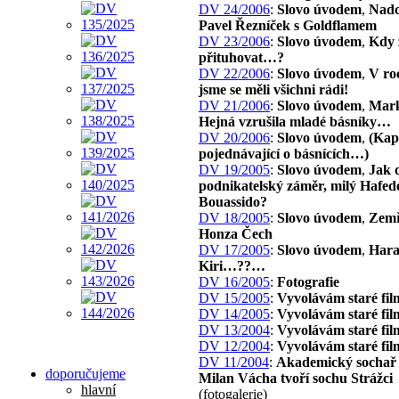
DV 24/2006
:
Slovo úvodem
,
Nadc
Pavel Řezníček s Goldflamem
DV 23/2006
:
Slovo úvodem
,
Kdy 
přituhovat…?
DV 22/2006
:
Slovo úvodem
,
V ro
jsme se měli všichni rádi!
DV 21/2006
:
Slovo úvodem
,
Mark
Hejná vzrušila mladé básníky…
DV 20/2006
:
Slovo úvodem
,
(Kap
pojednávající o básnících…)
DV 19/2005
:
Slovo úvodem
,
Jak 
podnikatelský záměr, milý Hafed
Bouassido?
DV 18/2005
:
Slovo úvodem
,
Zemř
Honza Čech
DV 17/2005
:
Slovo úvodem
,
Har
Kiri…??…
DV 16/2005
:
Fotografie
DV 15/2005
:
Vyvolávám staré fil
DV 14/2005
:
Vyvolávám staré fil
DV 13/2004
:
Vyvolávám staré fil
DV 12/2004
:
Vyvolávám staré fil
DV 11/2004
:
Akademický sochař 
doporučujeme
Milan Vácha tvoří sochu Strážci
hlavní
(fotogalerie)