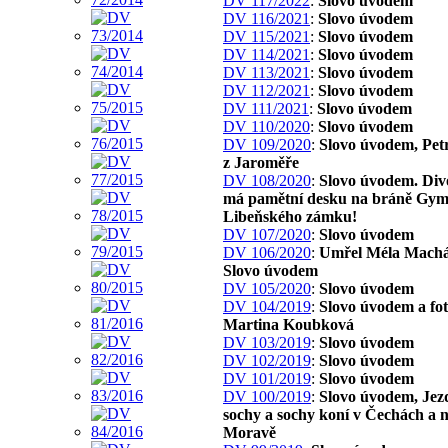
DV 117/2022
:
Slovo úvodem
DV 116/2021
:
Slovo úvodem
DV 115/2021
:
Slovo úvodem
DV 114/2021
:
Slovo úvodem
DV 113/2021
:
Slovo úvodem
DV 112/2021
:
Slovo úvodem
DV 111/2021
:
Slovo úvodem
DV 110/2020
:
Slovo úvodem
DV 109/2020
:
Slovo úvodem, Pet
z Jaroměře
DV 108/2020
:
Slovo úvodem. Div
má pamětní desku na bráně Gym
Libeňského zámku!
DV 107/2020
:
Slovo úvodem
DV 106/2020
:
Umřel Méla Machá
Slovo úvodem
DV 105/2020
:
Slovo úvodem
DV 104/2019
:
Slovo úvodem a fo
Martina Koubková
DV 103/2019
:
Slovo úvodem
DV 102/2019
:
Slovo úvodem
DV 101/2019
:
Slovo úvodem
DV 100/2019
:
Slovo úvodem, Jez
sochy a sochy koní v Čechách a 
Moravě