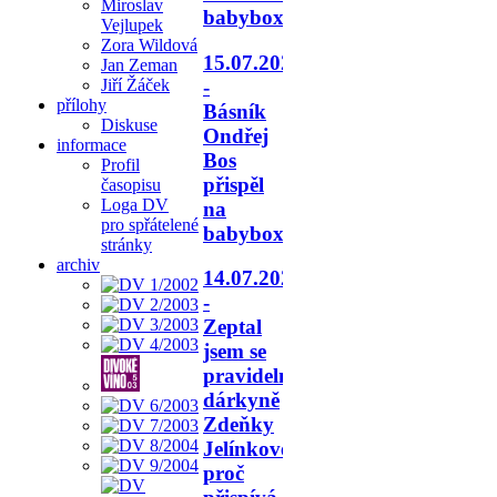
Miroslav
babyboxu.
Vejlupek
Zora Wildová
15.07.2026
Jan Zeman
-
Jiří Žáček
přílohy
Básník
Diskuse
Ondřej
informace
Bos
Profil
přispěl
časopisu
Loga DV
na
pro spřátelené
babyboxy.
stránky
archiv
14.07.2026
-
Zeptal
jsem se
pravidelné
dárkyně
Zdeňky
Jelínkové,
proč