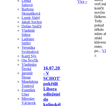
Lenka
Více »
verš m
Sabová
končit
Barbora
novým
Skopalíková
řádkem
Lumír Slabý
Tedy
Jakub Sochor
pokud
Dušan Spáčil
někdo
Vladimír
místo a
Stibor
stiskl
Ladislav
klávesu
Stiffel
enter,
Veronika
po...
Ví
Svobodová
»
Karel Sýs
Ota Ševčík
Vladimíra
16.07.2026
Široká
- V
Jaromír
Šlosar
SCHOTTU
Magdalena
pokřtili
Toulová
Libora
František
odloženého
Uher
Miroslav
do
Václavek
kolínského