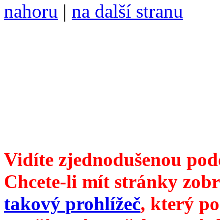
nahoru
|
na další stranu
Divoké víno 93/2018 vyšlo
6099 /// samozvaný šéfreda
104 00 Praha 10, Hájek 88,
redakce@divokevino.cz
//
///
příští číslo Divokého v
Vidíte zjednodušenou pod
Chcete-li mít stránky zobr
takový prohlížeč
, který p