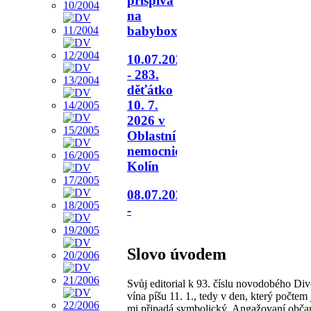
přispívá
na
babybox.
10.07.2026
- 283.
děťátko
10. 7.
2026 v
Oblastní
nemocnici
Kolín
08.07.2026
-
Slovo úvodem
Svůj editorial k 93. číslu novodobého Di
vína píšu 11. 1., tedy v den, který počtem
mi připadá symbolický. Angažovaní obč