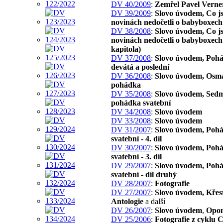
DV 40/2009
:
Zemřel Pavel Verne
DV 39/2009
:
Slovo úvodem, Co js
novinách nedočetli o babyboxech
DV 38/2008
:
Slovo úvodem, Co js
novinách nedočetli o babyboxech 
kapitola)
DV 37/2008
:
Slovo úvodem, Poh
devátá a poslední
DV 36/2008
:
Slovo úvodem, Osm
pohádka
DV 35/2008
:
Slovo úvodem, Sed
pohádka svatební
DV 34/2008
:
Slovo úvodem
DV 33/2008
:
Slovo úvodem
DV 31/2007
:
Slovo úvodem, Poh
svatební - 4. díl
DV 30/2007
:
Slovo úvodem, Poh
svatební - 3. díl
DV 29/2007
:
Slovo úvodem, Poh
svatební - díl druhý
DV 28/2007
:
Fotografie
DV 27/2007
:
Slovo úvodem, Křes
Antologie
a další
DV 26/2007
:
Slovo úvodem
,
Opon
DV 25/2006
:
Fotografie z cyklu 