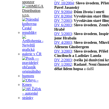
sponzor
DV 10/2004
:
Slovo úvodem
,
Přist
Pavel Jasanský
DV 9/2004
:
Dům života i smrti
DV 8/2004
:
Vyvolávám staré film
DV 7/2003
:
Vyvolávám staré film
DV 6/2003
:
Slovo úvodem
,
Zemře
Hrabě
DV 5/2003
:
Slovo úvodem
,
Inspir
jsme Hrabala
DV 4/2003
:
Slovo úvodem
,
Mluvil
Allenem Ginsbergem
DV 3/2003
:
Slovo úvodem
,
Přišel
Cincibuch a Ladislav Landa
DV 2/2003
:
(vešla jsi dunivými 
DV 1/2002
:
Radaně
,
Není činnost
dělat lidem hopsa
a další