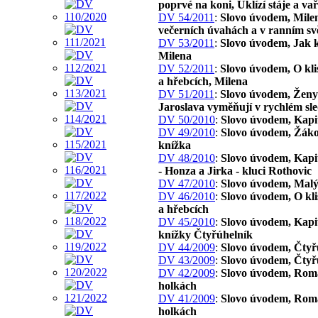
poprvé na koni, Uklízí stáje a va
DV 54/2011
:
Slovo úvodem, Mile
večerních úvahách a v ranním svě
DV 53/2011
:
Slovo úvodem, Jak 
Milena
DV 52/2011
:
Slovo úvodem, O kli
a hřebcích, Milena
DV 51/2011
:
Slovo úvodem, Ženy 
Jaroslava vyměňují v rychlém sl
DV 50/2010
:
Slovo úvodem, Kapi
DV 49/2010
:
Slovo úvodem, Žák
knížka
DV 48/2010
:
Slovo úvodem, Kapit
- Honza a Jirka - kluci Rothovic
DV 47/2010
:
Slovo úvodem, Malý
DV 46/2010
:
Slovo úvodem, O kl
a hřebcích
DV 45/2010
:
Slovo úvodem, Kapit
knížky Čtyřúhelník
DV 44/2009
:
Slovo úvodem, Čtyř
DV 43/2009
:
Slovo úvodem, Čtyř
DV 42/2009
:
Slovo úvodem, Rom
holkách
DV 41/2009
:
Slovo úvodem, Rom
holkách