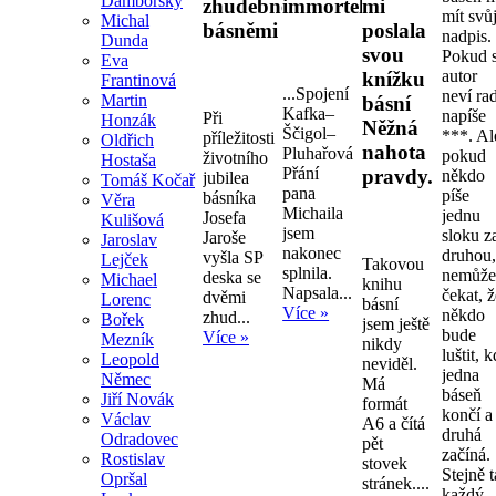
Damborský
zhudebněnými
immortelly.
mi
mít svů
Michal
básněmi
poslala
nadpis.
Dunda
svou
Pokud s
Eva
autor
knížku
Frantinová
...Spojení
neví ra
Martin
básní
Kafka–
napíše
Při
Honzák
Něžná
Ščigol–
***. Al
příležitosti
Oldřich
nahota
Pluhařová
pokud
životního
Hostaša
Přání
pravdy.
někdo
jubilea
Tomáš Kočař
pana
píše
básníka
Věra
Michaila
jednu
Josefa
Kulišová
jsem
sloku z
Jaroše
Jaroslav
nakonec
druhou
vyšla SP
Lejček
Takovou
splnila.
nemůž
deska se
Michael
knihu
Napsala...
čekat, 
dvěmi
Lorenc
básní
Více »
někdo
zhud...
Bořek
jsem ještě
bude
Více »
Mezník
nikdy
luštit, 
Leopold
neviděl.
jedna
Němec
Má
báseň
Jiří Novák
formát
končí a
Václav
A6 a čítá
druhá
Odradovec
pět
začíná.
Rostislav
stovek
Stejně 
Opršal
stránek....
každý