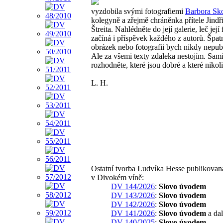
vyzdobila svými fotografiemi
Barbora Sk
kolegyně a zřejmě chráněnka přítele Jindř
Štreita. Nahlédněte do její galerie, leč její
začíná i příspěvek každého z autorů. Špat
obrázek nebo fotografii bych nikdy nepub
Ale za všemi texty zdaleka nestojím. Sam
rozhodněte, které jsou dobré a které nikoli
L. H.
Ostatní tvorba Ludvíka Hesse publikovan
v Divokém víně:
DV 144/2026
:
Slovo úvodem
DV 143/2026
:
Slovo úvodem
DV 142/2026
:
Slovo úvodem
DV 141/2026
:
Slovo úvodem
a dal
DV 140/2025
:
Slovo úvodem