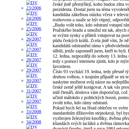
české jistě přemýšlejí, koho budou zítra vo
prezidenta. Dostal jsem na téma vyvolené
kandidáta zákeřnou otázku včera v televi
rozhovoru a snaže se být vtipný, odpověd
„Budu volit toho, kdo odstraní vstupní r
Pražského hradu a umožní mi tak, abych 
se svými synky a přáteli vstupovat na po
půdu českých králů. Zcela jistě vím, že ně
kandidátů odstranění rámu v předvolební
slíbili, jenže zapomněl jsem, kteří to byli
12. ledna, nejpozději do soboty 13. ledn
tedy s pomocí internetu zjistit, kdo je mý
favoritem.
Číslo 93 vychází 19. ledna, tedy přesně t
druhou volbou, v krajním případě se mi t
naskytne možnost svůj názor na nejlepší
české země ještě korigovat. A tak vás pro
milí čtenáři, doslova vám doporučuji, což j
učinil málokdo z politických bossů, pomo
zvolit toho, kdo rámy odstraní.
Pokud bych šel na Hrad oblečen ve svém
standardním džínovém stejnokroji, byl by
vyzbrojen železnými knoflíky, dvěma pře
kšandách svých lacláků a dvěma rámovka
dvanácti šrouby, jimiž v roce 1984 rekons