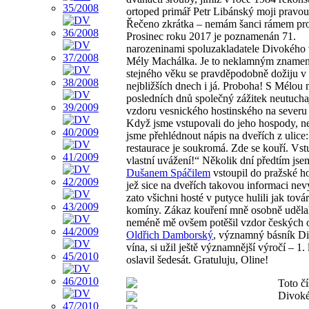
ortoped primář Petr Libánský moji pravou
Řečeno zkrátka – nemám šanci rámem proj
Prosinec roku 2017 je poznamenán 71.
narozeninami spoluzakladatele Divokého 
Mély Machálka. Je to neklamným znamen
stejného věku se pravděpodobně dožiju v
nejbližších dnech i já. Proboha! S Mélou
posledních dnů společný zážitek neutucha
vzdoru vesnického hostinského na severu
Když jsme vstupovali do jeho hospody, n
jsme přehlédnout nápis na dveřích z ulice
restaurace je soukromá. Zde se kouří. Vst
vlastní uvážení!“ Několik dní předtím jse
Dušanem Spáčilem
vstoupil do pražské h
jež sice na dveřích takovou informaci nev
zato všichni hosté v putyce hulili jak továr
komíny. Zákaz kouření mně osobně udělal
neméně mě ovšem potěšil vzdor českých 
Oldřich Damborský
, významný básník D
vína, si užil ještě významnější výročí – 1.
oslavil šedesát. Gratuluju, Oline!
Toto čí
Divoké