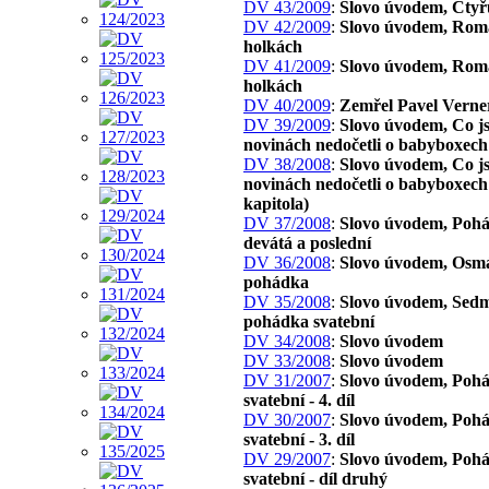
DV 43/2009
:
Slovo úvodem, Čtyř
DV 42/2009
:
Slovo úvodem, Rom
holkách
DV 41/2009
:
Slovo úvodem, Rom
holkách
DV 40/2009
:
Zemřel Pavel Verne
DV 39/2009
:
Slovo úvodem, Co js
novinách nedočetli o babyboxech
DV 38/2008
:
Slovo úvodem, Co js
novinách nedočetli o babyboxech 
kapitola)
DV 37/2008
:
Slovo úvodem, Poh
devátá a poslední
DV 36/2008
:
Slovo úvodem, Osm
pohádka
DV 35/2008
:
Slovo úvodem, Sed
pohádka svatební
DV 34/2008
:
Slovo úvodem
DV 33/2008
:
Slovo úvodem
DV 31/2007
:
Slovo úvodem, Poh
svatební - 4. díl
DV 30/2007
:
Slovo úvodem, Poh
svatební - 3. díl
DV 29/2007
:
Slovo úvodem, Poh
svatební - díl druhý