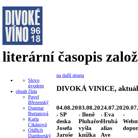
literární časopis zalo
na další stranu
Slovo
úvodem
DIVOKÁ VINICE, aktuál
obsah čísla
Pavel
Březenský
04.08.2026
03.08.2026
24.07.2026
20.07
Dagmar
Burianová
- SP
- Iloně
- Eva
-
Karla
deska
Pluhařové
Hrubá
Webm
Cikánová
Josefa
vyšla
alias
dopor
Oldřich
Jaroše
knížka
Ave
Damborský