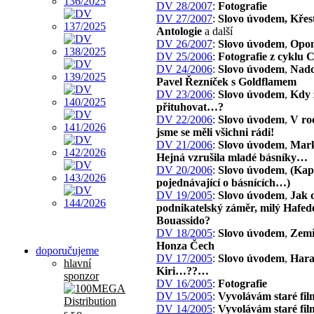
DV 28/2007
:
Fotografie
DV 27/2007
:
Slovo úvodem, Křes
Antologie
a další
DV 26/2007
:
Slovo úvodem
,
Opon
DV 25/2006
:
Fotografie z cyklu 
DV 24/2006
:
Slovo úvodem
,
Nadc
Pavel Řezníček s Goldflamem
DV 23/2006
:
Slovo úvodem
,
Kdy 
přituhovat…?
DV 22/2006
:
Slovo úvodem
,
V ro
jsme se měli všichni rádi!
DV 21/2006
:
Slovo úvodem
,
Mark
Hejná vzrušila mladé básníky…
DV 20/2006
:
Slovo úvodem
,
(Kap
pojednávající o básnících…)
DV 19/2005
:
Slovo úvodem
,
Jak 
podnikatelský záměr, milý Hafed
Bouassido?
DV 18/2005
:
Slovo úvodem
,
Zemř
Honza Čech
doporučujeme
DV 17/2005
:
Slovo úvodem
,
Har
hlavní
Kiri…??…
sponzor
DV 16/2005
:
Fotografie
DV 15/2005
:
Vyvolávám staré fil
DV 14/2005
:
Vyvolávám staré fil