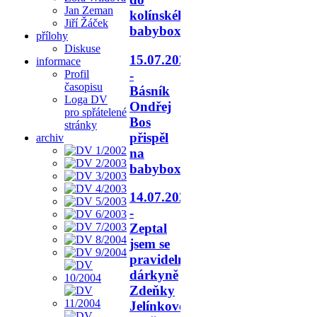
Jan Zeman
kolínského
Jiří Žáček
babyboxu.
přílohy
Diskuse
15.07.2026
informace
-
Profil
časopisu
Básník
Loga DV
Ondřej
pro spřátelené
Bos
stránky
přispěl
archiv
na
babyboxy.
14.07.2026
-
Zeptal
jsem se
pravidelné
dárkyně
Zdeňky
Jelínkové,