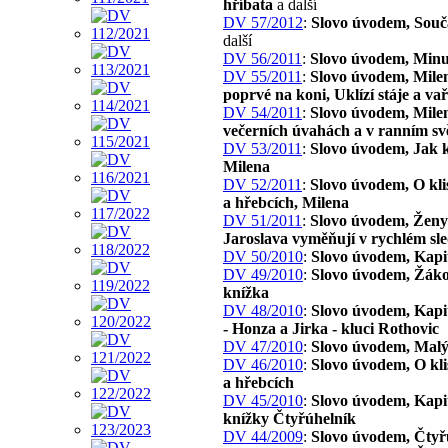
hříbata
a další
DV 57/2012
:
Slovo úvodem, Souč
další
DV 56/2011
:
Slovo úvodem, Minu
DV 55/2011
:
Slovo úvodem, Mile
poprvé na koni, Uklízí stáje a va
DV 54/2011
:
Slovo úvodem, Mile
večerních úvahách a v ranním svě
DV 53/2011
:
Slovo úvodem, Jak 
Milena
DV 52/2011
:
Slovo úvodem, O kli
a hřebcích, Milena
DV 51/2011
:
Slovo úvodem, Ženy 
Jaroslava vyměňují v rychlém sl
DV 50/2010
:
Slovo úvodem, Kapi
DV 49/2010
:
Slovo úvodem, Žák
knížka
DV 48/2010
:
Slovo úvodem, Kapit
- Honza a Jirka - kluci Rothovic
DV 47/2010
:
Slovo úvodem, Malý
DV 46/2010
:
Slovo úvodem, O kl
a hřebcích
DV 45/2010
:
Slovo úvodem, Kapit
knížky Čtyřúhelník
DV 44/2009
:
Slovo úvodem, Čtyř