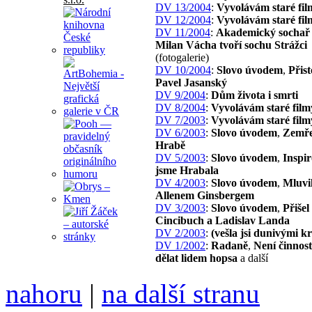
DV 13/2004
:
Vyvolávám staré fil
DV 12/2004
:
Vyvolávám staré fil
DV 11/2004
:
Akademický sochař 
Milan Vácha tvoří sochu Strážci
(fotogalerie)
DV 10/2004
:
Slovo úvodem
,
Přist
Pavel Jasanský
DV 9/2004
:
Dům života i smrti
DV 8/2004
:
Vyvolávám staré film
DV 7/2003
:
Vyvolávám staré film
DV 6/2003
:
Slovo úvodem
,
Zemře
Hrabě
DV 5/2003
:
Slovo úvodem
,
Inspir
jsme Hrabala
DV 4/2003
:
Slovo úvodem
,
Mluvil
Allenem Ginsbergem
DV 3/2003
:
Slovo úvodem
,
Přišel
Cincibuch a Ladislav Landa
DV 2/2003
:
(vešla jsi dunivými 
DV 1/2002
:
Radaně
,
Není činnost
dělat lidem hopsa
a další
nahoru
|
na další stranu