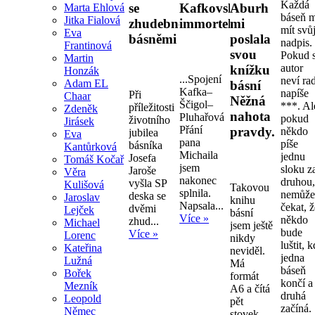
Každá
se
Kafkovské
Aburh
Marta Ehlová
báseň 
Jitka Fialová
zhudebněnými
immortelly.
mi
mít svů
Eva
básněmi
poslala
nadpis.
Frantinová
svou
Pokud s
Martin
autor
knížku
Honzák
...Spojení
neví ra
Adam EL
básní
Kafka–
napíše
Při
Chaar
Něžná
Ščigol–
***. Al
příležitosti
Zdeněk
nahota
Pluhařová
pokud
životního
Jirásek
Přání
pravdy.
někdo
jubilea
Eva
pana
píše
básníka
Kantůrková
Michaila
jednu
Josefa
Tomáš Kočař
jsem
sloku z
Jaroše
Věra
nakonec
druhou
vyšla SP
Kulišová
Takovou
splnila.
nemůž
deska se
Jaroslav
knihu
Napsala...
čekat, 
dvěmi
Lejček
básní
Více »
někdo
zhud...
Michael
jsem ještě
bude
Více »
Lorenc
nikdy
luštit, 
Kateřina
neviděl.
jedna
Lužná
Má
báseň
Bořek
formát
končí a
Mezník
A6 a čítá
druhá
Leopold
pět
začíná.
Němec
stovek