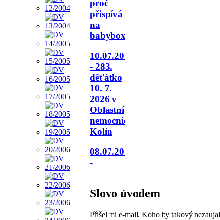
proč
přispívá
na
babybox.
10.07.2026
- 283.
děťátko
10. 7.
2026 v
Oblastní
nemocnici
Kolín
08.07.2026
-
Slovo úvodem
Přišel mi e-mail. Koho by takový nezauja