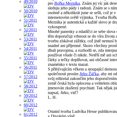
pro
Bořka Mezníka
. Znám jej víc jak deset
sleduju jeho pády i radosti. Znám se s ní
osobně a několikrát jsme se sešli, což je v
internetovém světě výjimka. Tvorba Bořk
Mezníka je autentická a každé slovo je dr
vykoupené.
Mnohé panenky a mladíčci ze sebe slova s
těm doporučuji vrhnout se do víru života 
tvorbu získávat zážitky, což jistě nemusí b
snadné ani příjemné. Skoro všechny pros
dbali pravopisu, a rozhodli se, zda interp
používat všude či nikde. Netěší mě ani sch
čárky a tečky doplňovat, ani občasné inte
znaménko v textu mazat.
S přibývajícím věkem a stoupající demoral
společnosti prosím
Jirku Žáčka
, aby mi od
svůj editorial zakončím jeho doporučením
země česká byla oplocena a velitelem obla
jmenován zkušený psychiatr. Tak nějak jsi
napsal, Jirko, viď?
L. H.
Ostatní tvorba Ludvíka Hesse publikovan
v Divokém víně: