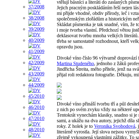
vtělují básníci a literáti do zaslaných písm
Jejich pracným poskládáním řeší nejen lás
mi přijde vhodné, obdiv přírody, leč i vzt
společenským zlořádům a historickým 
Skládat písmenka je tak snadné, vím, že t
i moje tvorba vlastní. Předchozí větou jist
deklasovat tvorbu mnoha velkých literátů.
třeba se samostatně rozhodnout, kteří vel
opravdu jsou.
Divoké víno číslo 96 výtvarně doprovází f
Martina Studeného
, jednoho z žáků profe
Jindřicha Štreita, mého přítele, jenž na sv
přijal roli redaktora fotografie. Děkuju, mi
Divoké víno přináší tvorbu tří a půl desíte
z nich po svém zvyku vždy na některé up
Tentokrát vynechám klasiky, snadno si je 
sami, a ukážu na dva autory, jejichž díla s
roky. Z holek je to
Veronika Svobodová
, 
literárně vyrostla. Její slova nejsou vymyš
zřejmě vykoupená vlastními zážitky. To s