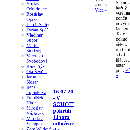
Stejně 
Václav
stránek....
každý
Odradovec
Více »
verš m
Rostislav
končit
Opršal
novým
Lumír Slabý
řádkem
Dušan Spáčil
Tedy
Vladimír
pokud
Stibor
někdo
Martin
místo a
Studený
stiskl
Veronika
klávesu
Svobodová
enter,
Karel Sýs
po...
Ví
Ota Ševčík
»
Jaromír
Šlosar
Irena
16.07.2026
Topinková
- V
František
Uher
SCHOTTU
Miroslav
pokřtili
Václavek
Libora
Miroslav
odloženého
Vejlupek
Zora Wildová
do