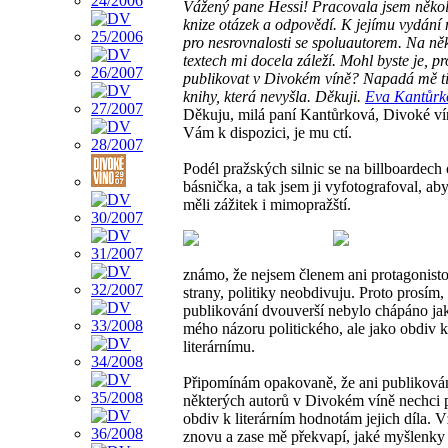
Vážený pane Hessi! Pracovala jsem několi
knize otázek a odpovědí. K jejímu vydání
pro nesrovnalosti se spoluautorem. Na ně
textech mi docela záleží. Mohl byste je, p
publikovat v Divokém víně? Napadá mě ti
knihy, která nevyšla. Děkuji.
Eva Kantůrk
Děkuju, milá paní Kantůrková, Divoké ví
Vám k dispozici, je mu ctí.
Podél pražských silnic se na billboardech 
básnička, a tak jsem ji vyfotografoval, ab
měli zážitek i mimopražští.
známo, že nejsem členem ani protagonist
strany, politiky neobdivuju. Proto prosím,
publikování dvouverší nebylo chápáno ja
mého názoru politického, ale jako obdiv k
literárnímu.
Připomínám opakovaně, že ani publikov
některých autorů v Divokém víně nechci p
obdiv k literárním hodnotám jejich díla. 
znovu a zase mě překvapí, jaké myšlenky 