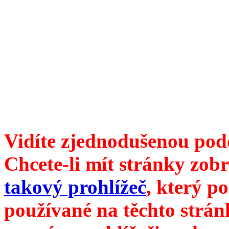
Divoké víno 96/2018 vyšlo
ISSN 1214-6099 /// samozv
104 00 Praha 10, Hájek 88,
redakce@divokevino.cz
//
///
příští číslo Divokého ví
Vidíte zjednodušenou pod
Chcete-li mít stránky zobr
takový prohlížeč
, který p
používané na těchto strán