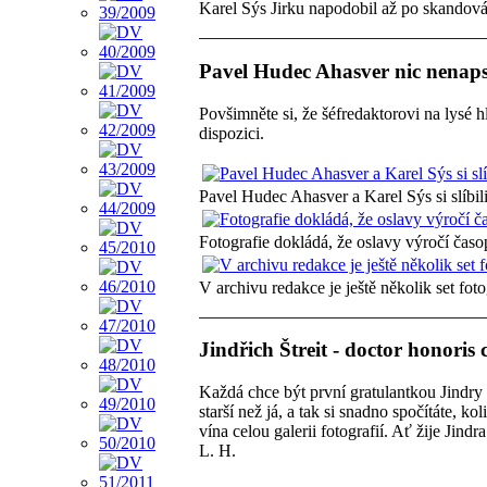
Karel Sýs Jirku napodobil až po skandová
Pavel Hudec Ahasver nic nenapsal
Povšimněte si, že šéfredaktorovi na lysé h
dispozici.
Pavel Hudec Ahasver a Karel Sýs si slíbili
Fotografie dokládá, že oslavy výročí čas
V archivu redakce je ještě několik set fotog
Jindřich Štreit - doctor honoris
Každá chce být první gratulantkou Jindry 
starší než já, a tak si snadno spočítáte, 
vína celou galerii fotografií. Ať žije Jind
L. H.