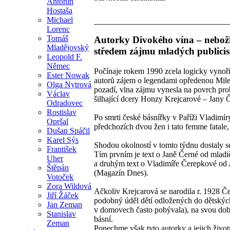
Antonín
Hostaša
Michael
Lorenc
Tomáš
Autorky Divokého vína – nebož
Mladějovský
středem zájmu mladých publicis
Leopold F.
Němec
Počínaje rokem 1990 zcela logicky vynoř
Ester Nowak
autorů zájem o legendami opředenou Mile
Olga Nytrová
pozadí, vlna zájmu vynesla na povrch prob
Václav
šilhající dcery Honzy Krejcarové – Jany 
Odradovec
Rostislav
Po smrti české básnířky v Paříži Vladimí
Opršal
předchozích dvou žen i tato femme fatale, 
Dušan Spáčil
Karel Sýs
Shodou okolností v tomto týdnu dostaly s
František
Tím prvním je text o Janě Černé od mlad
Uher
a druhým text o Vladimíře Čerepkové od A
Štěpán
(Magazín Dnes).
Votoček
Zora Wildová
Ačkoliv Krejcarová se narodila r. 1928 Č
Jiří Žáček
podobný úděl dětí odložených do dětskýc
Jan Zeman
v domovech často pobývala), na svou dobu
Stanislav
básní.
Zeman
Ponechme však tyto autorky a jejich životn