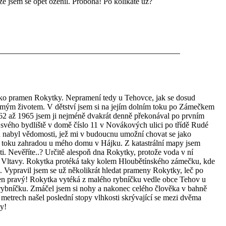
že jsem se opět oženil. Proboha! Po kolikáté už?
 jako pramen Rokytky. Nepramení tedy u Tehovce, jak se dosud
mým životem. V dětství jsem si na jejím dolním toku po Zámečkem
1962 až 1965 jsem ji nejméně dvakrát denně překonával po prvním
svého bydliště v domě číslo 11 v Novákových ulici po třídě Rudé
 nabyl vědomosti, jež mi v budoucnu umožní chovat se jako
 toku zahradou u mého domu v Hájku. Z katastrální mapy jsem
ásti. Nevěříte..? Určitě alespoň dna Rokytky, protože voda v ní
dí Vltavy. Rokytka protéká taky kolem Hloubětínského zámečku, kde
x. Vypravil jsem se už několikrát hledat prameny Rokytky, leč po
 ten pravý! Rokytka vytéká z malého rybníčku vedle obce Tehov u
k rybníčku. Zmáčel jsem si nohy a nakonec celého člověka v bahně
metrech našel poslední stopy vlhkosti skrývající se mezi dvěma
y!