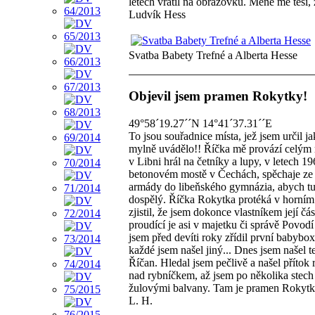
letech vrátil na obrazovku. Méně mě těší, 
Ludvík Hess
Svatba Babety Trefné a Alberta Hesse
Objevil jsem pramen Rokytky!
49°58´19.27´´N 14°41´37.31´´E
To jsou souřadnice místa, jež jsem určil
mylně uvádělo!! Říčka mě provází celým 
v Libni hrál na četníky a lupy, v letech 
betonovém mostě v Čechách, spěchaje ze 
armády do libeňského gymnázia, abych tu
dospělý. Říčka Rokytka protéká v horním
zjistil, že jsem dokonce vlastníkem její č
proudící je asi v majetku či správě Povo
jsem před devíti roky zřídil první babybo
každé jsem našel jiný... Dnes jsem našel
Říčan. Hledal jsem pečlivě a našel příto
nad rybníčkem, až jsem po několika stech 
žulovými balvany. Tam je pramen Rokytk
L. H.