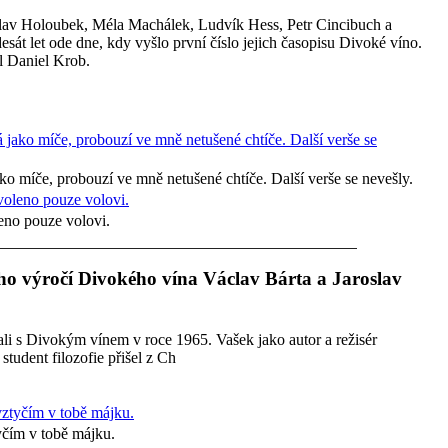
oslav Holoubek, Méla Machálek, Ludvík Hess, Petr Cincibuch a
sát let ode dne, kdy vyšlo první číslo jejich časopisu Divoké víno.
l Daniel Krob.
ako míče, probouzí ve mně netušené chtíče. Další verše se nevešly.
leno pouze volovi.
ho výročí Divokého vína Václav Bárta a Jaroslav
ali s Divokým vínem v roce 1965. Vašek jako autor a režisér
tudent filozofie přišel z Ch
čím v tobě májku.