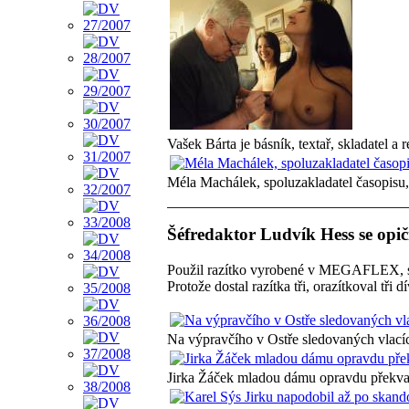
Vašek Bárta je básník, textař, skladatel a r
Méla Machálek, spoluzakladatel časopisu, 
Šéfredaktor Ludvík Hess se opičí
Použil razítko vyrobené v MEGAFLEX, s. 
Protože dostal razítka tři, orazítkoval tři d
Na výpravčího v Ostře sledovaných vlací
Jirka Žáček mladou dámu opravdu překva