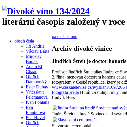
literární časopis založený v roce
na další stranu
obsah čísla
Jiří Andrle
Archiv divoké vinice
Václav Bárta
Miroslav
Jindřich Štreit je doctor honoris
Barták
Adam El
Chaar
Profesor Jindřich Štreit alias Jindra ze S
Oldřich
2. října jmenován doctorem honoris causa
Damborský
fotografem v České republice, který je dr
Ester Dubay
www.ceskatelevize.cz/ivysilani/1097206
Vítězslava
fotografa-sreita
Hurá! Gratuluju, milý Jind
Felcmanová
Ludvík Hess
Ivan Fontana
Eva
Frantinová
Jindra Štreit na hradě Sovinec nad svým
Petr Havel
Oldřich
Slavnostní ceremoniál