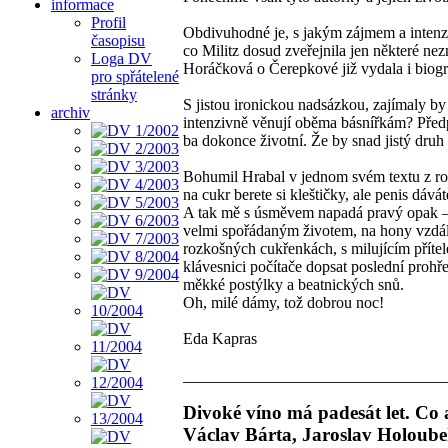
informace
Profil
Obdivuhodné je, s jakým zájmem a intenzi
časopisu
co Militz dosud zveřejnila jen některé ne
Loga DV
Horáčková o Čerepkové již vydala i biogra
pro spřátelené
stránky
S jistou ironickou nadsázkou, zajímaly by
archiv
intenzivně věnují oběma básnířkám? Předpo
ba dokonce životní. Že by snad jistý druh
Bohumil Hrabal v jednom svém textu z ro
na cukr berete si kleštičky, ale penis dávát
A tak mě s úsměvem napadá pravý opak – a
velmi spořádaným životem, na hony vzdá
rozkošných cukřenkách, s milujícím příte
klávesnici počítače dopsat poslední prohře
měkké postýlky a beatnických snů.
Oh, milé dámy, tož dobrou noc!
Eda Kapras
Divoké víno má padesát let. Co 
Václav Bárta, Jaroslav Holoubek