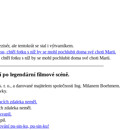
ezisér, ale tentokrát se stal i výtvarníkem.
chtěl fotku s níž by se mohl pochlubit doma své choti Marii.
 po legendární filmové scéně.
r. o., a darované majitelem společnosti Ing. Milanem Boehmem.
ívky.
ch zdaleka neměl.
pil.