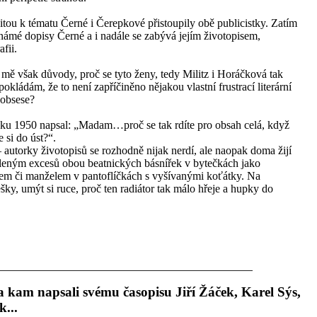
tou k tématu Černé i Čerepkové přistoupily obě publicistky. Zatím
známé dopisy Černé a i nadále se zabývá jejím životopisem,
fii.
 mě však důvody, proč se tyto ženy, tedy Militz i Horáčková tak
kládám, že to není zapříčiněno nějakou vlastní frustrací literární
 obsese?
ku 1950 napsal: „Madam…proč se tak rdíte pro obsah celá, když
e si do úst?“.
utorky životopisů se rozhodně nijak nerdí, ale naopak doma žijí
leným excesů obou beatnických básnířek v bytečkách jako
lem či manželem v pantoflíčkách s vyšívanými koťátky. Na
šky, umýt si ruce, proč ten radiátor tak málo hřeje a hupky do
a kam napsali svému časopisu Jiří Žáček, Karel Sýs,
...