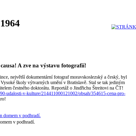
 1964
 causa! A zve na výstavu fotografií!
ovince, největší dokumentární fotograf moravskoslezský a český, byl
 Vysoké školy výtvarných umění v Bratislavě. Stal se tak jediným
žitelem čestného doktorátu. Reportáž o Jindřichu Štreitovi na ČT!
490-udalosti-v-kulture/214411000121002/obsah/354615-cena-pro-
ro!
 domem v podhradí.