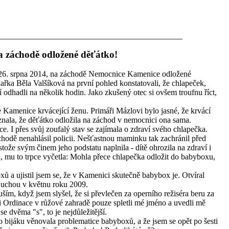
a záchodě odložené děťátko!
ý 26. srpna 2014, na záchodě Nemocnice Kamenice odložené
ařka Běla Valšíková na první pohled konstatovali, že chlapeček,
áří odhadli na několik hodin. Jako zkušený otec si ovšem troufnu říct,
Kamenice krvácející ženu. Primáři Mázlovi bylo jasné, že krvácí
nala, že děťátko odložila na záchod v nemocnici ona sama.
ce. I přes svůj zoufalý stav se zajímala o zdraví svého chlapečka.
áchodě nenahlásil policii. Nešťastnou maminku tak zachránil před
tože svým činem jeho podstatu naplnila - dítě ohrozila na zdraví i
, mu to trpce vyčetla: Mohla přece chlapečka odložit do babyboxu,
 a ujistil jsem se, že v Kamenici skutečně babybox je. Otvíral
Suchou v květnu roku 2009.
ím, když jsem slyšel, že si převlečen za operního režiséra beru za
i Ordinace v růžové zahradě pouze spletli mé jméno a uvedli mě
e dvěma "s", to je nejdůležitější.
bijáku věnovala problematice babyboxů, a že jsem se opět po šesti