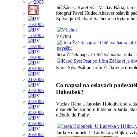
Jiří Žáček, Karel Sýs, Václav Bárta, Jar
fotograf Pavel Hudec Ahasver oslavili pade
Zpíval jim Richard Sacher a na kytaru hrá
Všichni
Jirka Žáček napsal: Obě tvá ňadra, oblá j
Karel Sýs: Psát po Jiřím Žáčkovi je dovo
Co napsal na oslavách padesáté
Holoubek?
Václav Bárta a Jaroslav Holoubek se setk
divadelního souboru Inklemo a Jarda jako s
otěboře do Prahy.
Jarda Holoubek: U Ludvíka v Hájku, vzty