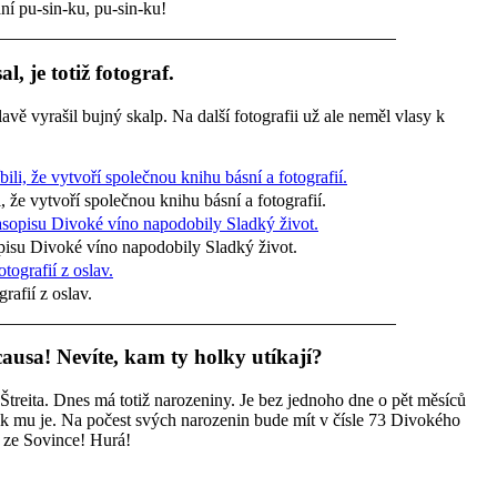
ní pu-sin-ku, pu-sin-ku!
, je totiž fotograf.
lavě vyrašil bujný skalp. Na další fotografii už ale neměl vlasy k
, že vytvoří společnou knihu básní a fotografií.
opisu Divoké víno napodobily Sladký život.
rafií z oslav.
 causa! Nevíte, kam ty holky utíkají?
Štreita. Dnes má totiž narozeniny. Je bez jednoho dne o pět měsíců
kolik mu je. Na počest svých narozenin bude mít v čísle 73 Divokého
ra ze Sovince! Hurá!