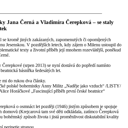
ky Jana Černá a Vladimíra Čerepková – se staly
tek
il se kromě jiných zakázaných, zapomenutých či opomíjených
nu Jesenskou. V pozdějších letech, kdy zájem o Milenu ustoupil do
lematické texty a životní příběh její mnohem rozevlátější, poněkud
Černé.
ry Čerepkové (srpen 2013) se nyní dostává do popředí namísto
beatnická básnířka šedesátých let.
e mi do rukou dva články.
ičké polské bohemistky Anny Militz „Naděje jako vzduch“ /LISTY/
lice Horáčkové „Fascinující příběh první české beatnice“
erepková o osmnáct let později (1946) jistým způsobem je spojuje
h domovů (Krejcarová tam své děti odkládala, zatímco Čerepková
 bohémský způsob života i jistá proměnlivost diskutabilní kvality
í peripetie stranou.