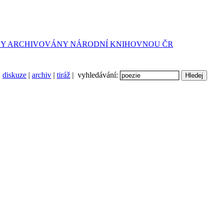
diskuze
|
archiv
|
tiráž
| vyhledávání: