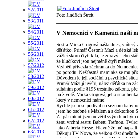
Foto Jindřich Štreit
V Nemocnici v Kamenici našli n
Sestra Mirka Grigová našla dnes, v úter
děťátko. Primář Čestmír Mázl a dětská lék
vážící skoro čtyři kila, je zdravý. Jeho st
že klučíkovi jsou nejméně čtyři měsíce.
Vzápětí přivezla záchranka do Nemocnice 
po porodu. Nešťastná maminka se mu přiz
Důvodem je její sociální a psychická situa
Primář Mázl jí uvěřil, nález děťátka na z
stíháním podle §195 trestního zákona, přes
na životě. Mirka Grigová, jeho snoubenka
který v nemocnici máme!
Rychle jsem se podíval na seznam babyboxů
jsem ho osobně s Mázlem a s doktorkou 
Za pár minut jsem nevěřil svým hluchým uš
ženu vrchní sestru Babetu Trefnou. Tvůrc
jako Alberta Hesse. Hlavně že mě napsali s
Děkuju TV Nova, že velkou část dnešního 