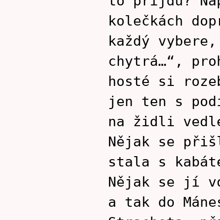
to přijdu? Na
kolečkách dop
každý vybere,
chytrá…“, pro
hosté si roze
jen ten s pod
na židli vedl
Nějak se přiš
stala s kabát
Nějak se jí v
a tak do Máne