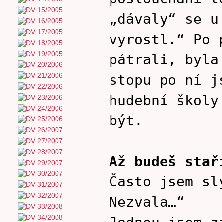
„dávaly“ se u
vyrostl.“ Po 
pátrali, byla
stopu po ní j
hudební školy
být.
Až budeš stař
Často jsem sl
Nezvala…“
Jednou jsem z