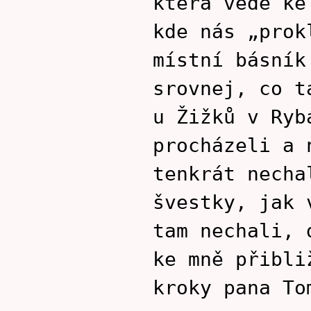
která vede ke
kde nás „prok
místní básník
srovnej, co t
u Žižků v Ryb
procházeli a 
tenkrát necha
švestky, jak 
tam nechali, 
ke mně přibli
kroky pana To