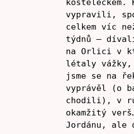
kosteleckém. 
vypravili, sp
celkem víc ne
týdnů – díval
na Orlici v k
létaly vážky,
jsme se na ře
vyprávěl (o b
chodili), v r
okamžitý verš
Jordánu, ale 