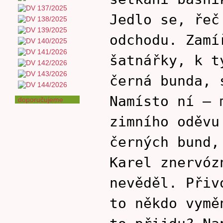
Jedlo se, řeč
odchodu. Zamí
šatnářky, k t
černá bunda, 
Namísto ní – 
doporučujeme
zimního oděvu
černých bund,
Karel znervóz
nevěděl. Přiv
to někdo vymě