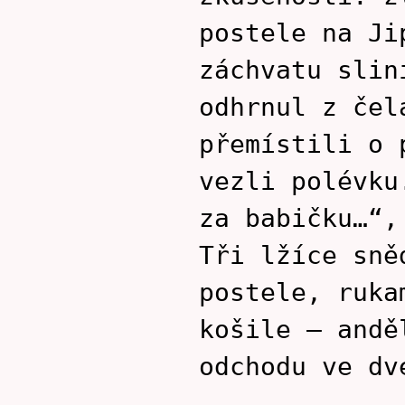
postele na Ji
záchvatu slin
odhrnul z čel
přemístili o 
vezli polévku
za babičku…“,
Tři lžíce sně
postele, ruka
košile – andě
odchodu ve dv