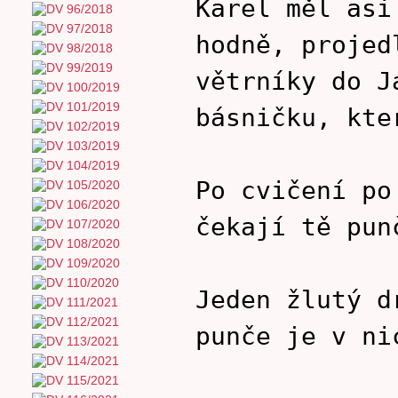
Karel měl asi
hodně, projed
větrníky do J
básničku, kte
Po cvičení po
čekají tě pun
Jeden žlutý d
punče je v ni