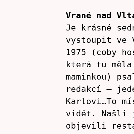
Vrané nad Vlt
Je krásné sed
vystoupit ve 
1975 (coby ho
která tu měla
maminkou) psa
redakcí – jed
Karlovi…To mí
vidět. Našli 
objevili rest