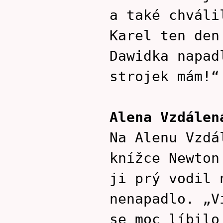
a také chváli
Karel ten den
Dawidka napad
strojek mám!“
Alena Vzdálen
Na Alenu Vzdá
knížce Newton
ji prý vodil 
nenapadlo. „V
se moc líbilo