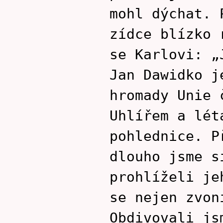
mohl dýchat. 
zídce blízko 
se Karlovi: „
Jan Dawidko j
hromady Unie 
Uhlířem a lét
pohlednice. P
dlouho jsme s
prohlíželi je
se nejen zvon
Obdivovali js