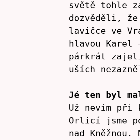
světě tohle z
dozvěděli, že
lavičce ve Vr
hlavou Karel 
párkrát zajel
uších nezazně
Jé ten byl ma
Už nevím při 
Orlicí jsme p
nad Kněžnou. 