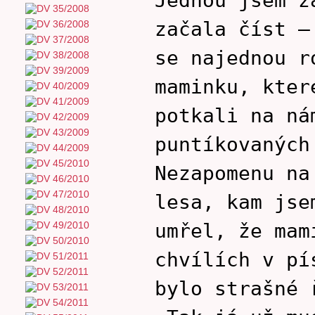
začala číst –
se najednou r
maminku, kter
potkali na ná
puntíkovaných
Nezapomenu na
lesa, kam jse
umřel, že mam
chvílích v pí
bylo strašné 