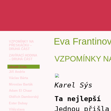
Eva Frantino
VZPOMÍNKY NA
PŘESKÁČKU –
DRUHÁ ČÁST
ZAVÍRACÍ HODINA
VZPOMÍNKY N
– DRUHÁ ČÁST
obsah čísla
Jiří Andrle
Václav Bárta
Karel Sýs
Miroslav Barták
Adam El Chaar
Ta nejlepší
Oldřich Damborský
Ester Dubay
Jednou přišla
Vítězslava