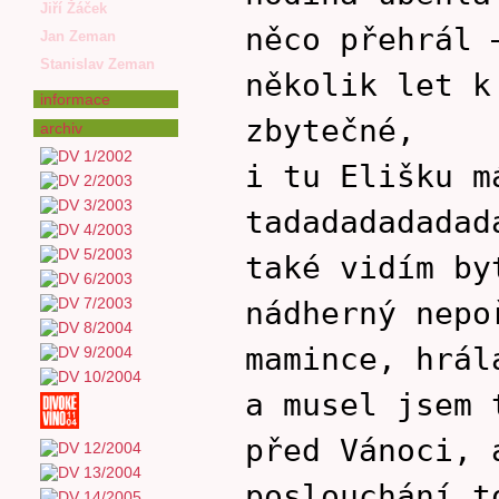
Jiří Žáček
něco přehrál 
Jan Zeman
Stanislav Zeman
několik let k
informace
zbytečné,
archiv
i tu Elišku m
tadadadadadad
také vidím by
nádherný nepo
mamince, hrál
a musel jsem 
před Vánoci, 
poslouchání t