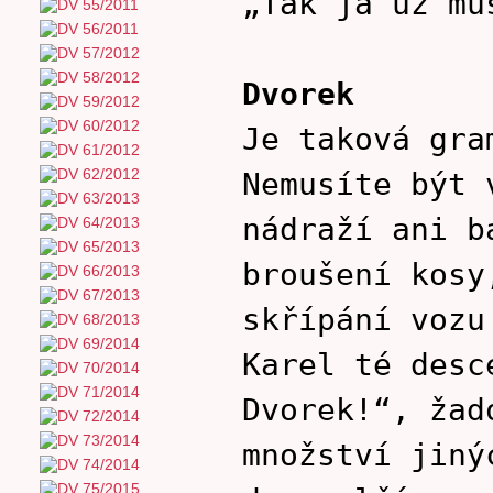
„Tak já už mu
Dvorek
Je taková gra
Nemusíte být 
nádraží ani b
broušení kosy
skřípání vozu
Karel té desc
Dvorek!“, žad
množství jiný