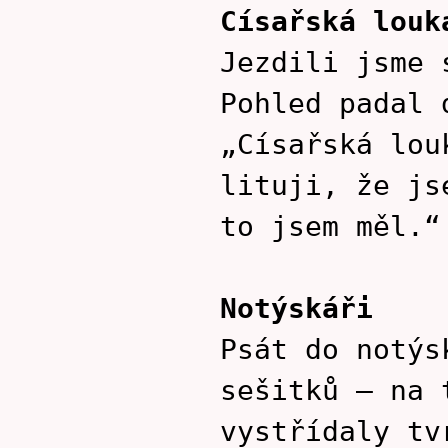
Císařská louk
Jezdili jsme 
Pohled padal 
„Císařská lou
lituji, že js
to jsem měl.“
Notýskáři
Psát do notýs
sešitků – na 
vystřídaly tv