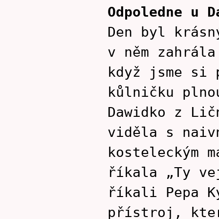
Odpoledne u D
Den byl krásn
v něm zahrála
když jsme si 
kůlničku plno
Dawidko z Lič
viděla s naiv
kosteleckým m
říkala „Ty ve
říkali Pepa K
přístroj, kte