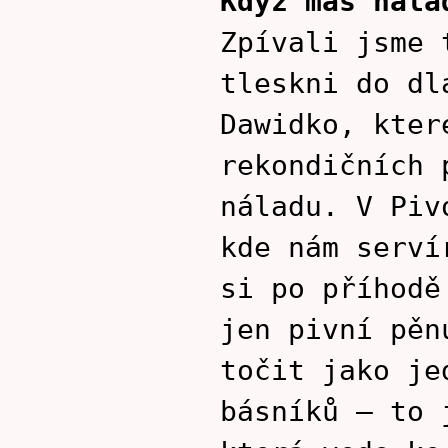
Když máš nála
Zpívali jsme 
tleskni do dl
Dawidko, kter
rekondičních 
náladu. V Piv
kde nám serví
si po příhodě
jen pivní pěn
točit jako je
básníků – to 