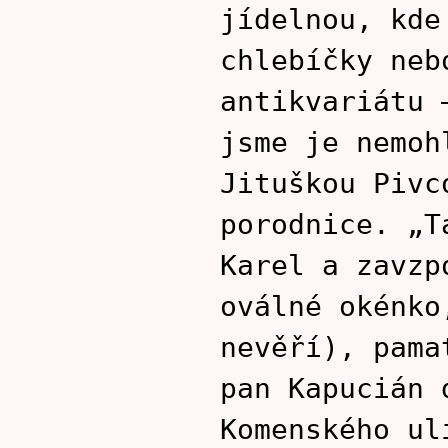
jídelnou, kde
chlebíčky neb
antikvariátu 
jsme je nemoh
Jituškou Pivc
porodnice. „T
Karel a zavzp
oválné okénko
nevěří), pama
pan Kapucián 
Komenského ul