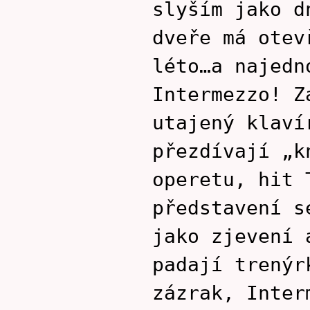
slyším jako d
dveře má otev
léto…a najedn
Intermezzo! Z
utajený klaví
přezdívají „k
operetu, hit 
představení s
jako zjevení 
padají trenýr
zázrak, Inter