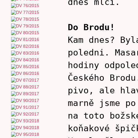
dnes mlčí.
Do Brodu!
Kam dnes? Byl
poledni. Masa
hodiny odpole
Českého Brodu
pivo, ale hla
marně jsme po
na toto božsk
koňakové špič