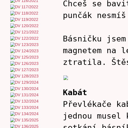
Chceš se bavi
punčák nesmíš
Básničku jsem
magnetem na l
ztratila. Ště
Kabát
Převlékače ka
jednou musel 
setkání básní