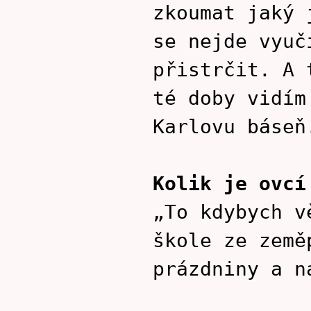
zkoumat jaký 
se nejde vyuč
přistrčit. A 
té doby vidím
Karlovu báseň
Kolik je ovcí
„To kdybych v
škole ze země
prázdniny a n