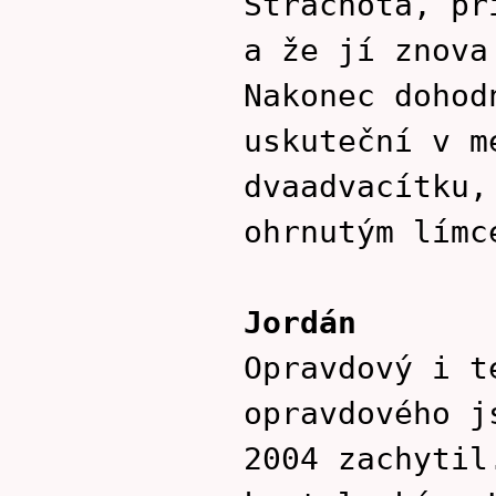
Strachota, př
a že jí znova
Nakonec dohod
uskuteční v m
dvaadvacítku,
ohrnutým límc
Jordán
Opravdový i t
opravdového j
2004 zachytil