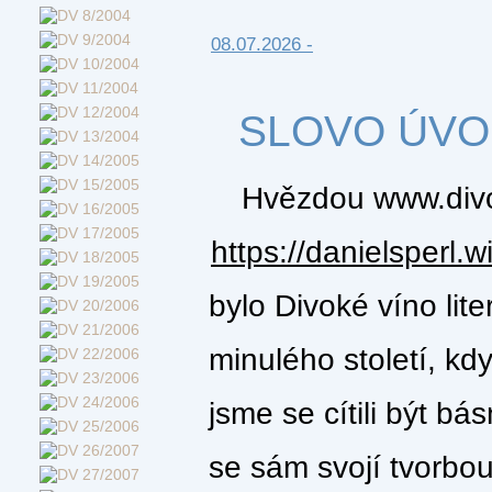
08.07.2026 -
SLOVO ÚV
Hvězdou www.divo
https://danielsperl.w
bylo Divoké víno lit
minulého století, kd
jsme se cítili být b
se sám svojí tvorbou