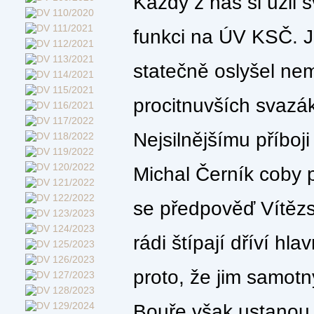
Každý z nás si užil s
funkci na ÚV KSČ. J
statečně oslyšel ne
procitnuvších svazá
Nejsilnějšímu příboj
Michal Černík coby 
se předpověď Vítězs
rádi štípají dříví hl
proto, že jim samot
Bouře však ustanou,