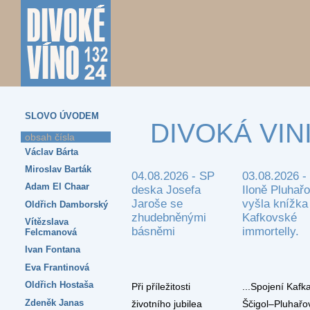
SLOVO ÚVODEM
DIVOKÁ VIN
obsah čísla
Václav Bárta
Miroslav Barták
04.08.2026 - SP
03.08.2026 -
Adam El Chaar
deska Josefa
Iloně Pluhař
Jaroše se
vyšla knížka
Oldřich Damborský
zhudebněnými
Kafkovské
Vítězslava
básněmi
immortelly.
Felcmanová
Ivan Fontana
Eva Frantinová
Oldřich Hostaša
Při příležitosti
...Spojení Kafk
Zdeněk Janas
životního jubilea
Ščigol–Pluhařo