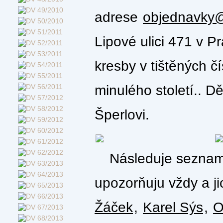
adrese
objednavky@
Lipové ulici 471 v P
kresby v tištěných č
minulého století.. D
Šperlovi.
Následuje seznam 
upozorňuju vždy a ji
Žáček
,
Karel Sýs
,
O