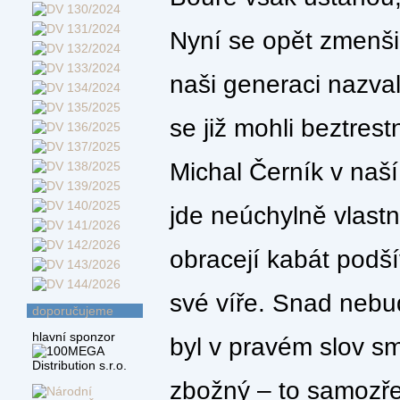
Nyní se opět zmenšil
naši generaci nazval
se již mohli beztres
Michal Černík v naší
jde neúchylně vlastn
obracejí kabát podší
své víře. Snad nebud
doporučujeme
hlavní sponzor
byl v pravém slov s
zbožný – to samoz