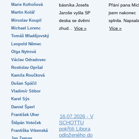
Marie Kofroňová
básníka Josefa
Přání pana Mic
Martin Kolář
Jaroše vyšla SP
jsem nakonec
Miroslav Koupil
deska se dvěmi
splnila. Napsala
Michael Lorenc
zhud...
Více »
Více »
Tomáš Mladějovský
Leopold Němec
Olga Nytrová
Václav Odradovec
Rostislav Opršal
Kamila Roučková
Dušan Spáčil
Vladimír Stibor
Karel Sýs
Daniel Šperl
František Uher
16.07.2026 - V
SCHOTTU
Štěpán Votoček
pokřtili Libora
Františka Vrbenská
odloženého do
Jan Zeman