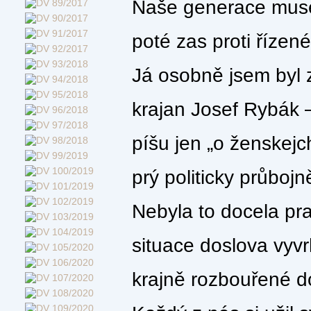
Naše generace musel
poté zas proti řízen
Já osobně jsem byl z
krajan Josef Rybák 
píšu jen „o ženskejc
prý politicky průbojně
Nebyla to docela pr
situace doslova vyvr
krajně rozbouřené d