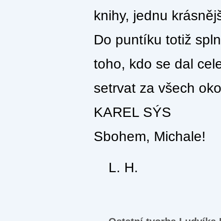
knihy, jednu krásněj
Do puntíku totiž spl
toho, kdo se dal ce
setrvat za všech oko
KAREL SÝS
Sbohem, Michale!
L. H.