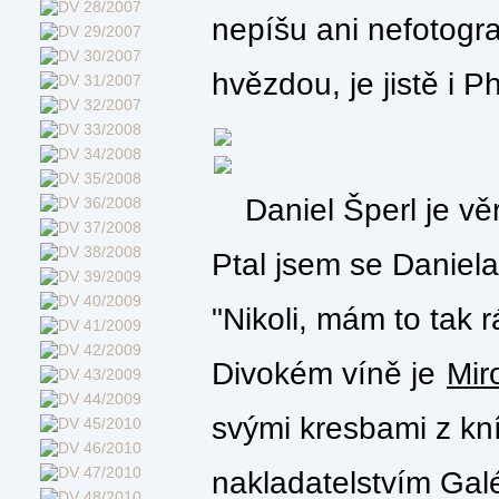
nepíšu ani nefotogra
hvězdou, je jistě i P
Daniel Šperl je vě
Ptal jsem se Daniela,
"Nikoli, mám to tak 
Divokém víně je
Mir
svými kresbami z kn
nakladatelstvím Gal