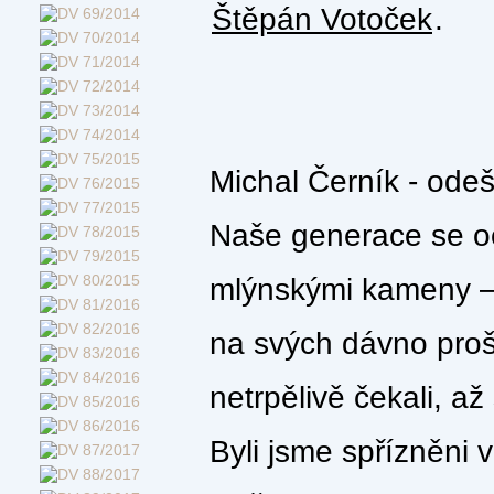
Štěpán Votoček
.
Michal Černík - ode
Naše generace se oc
mlýnskými kameny – 
na svých dávno prošl
netrpělivě čekali, a
Byli jsme spřízněni 