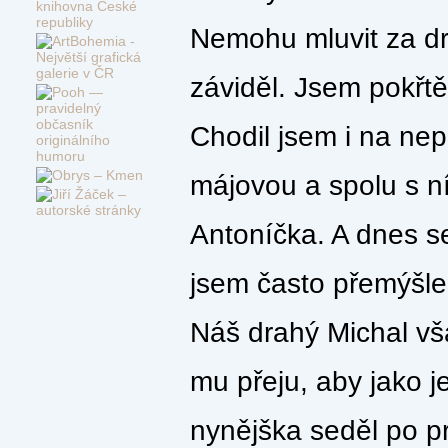
Nemohu mluvit za dru
záviděl. Jsem pokřtě
Chodil jsem i na ne
májovou a spolu s n
Antoníčka. A dnes s
jsem často přemýšlel
Náš drahý Michal vš
mu přeju, aby jako 
nynějška seděl po pr