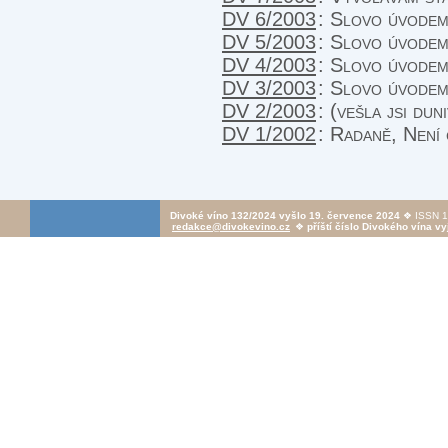
DV 6/2003
:
Slovo úvode
DV 5/2003
:
Slovo úvode
DV 4/2003
:
Slovo úvode
DV 3/2003
:
Slovo úvode
DV 2/2003
:
(vešla jsi du
DV 1/2002
:
Radaně
,
Není 
Divoké víno 132/2024 vyšlo 19. července 2024
❖ ISSN 1
redakce@divokevino.cz
❖
příští číslo Divokého vína vy