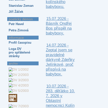
kolínského
Stanislav Zeman
babyboxu.
Jiří Žáček
15.07.2026 -
poetický démon
Básník Ondřej
Petr Havel
Bos přispěl na
Petra Zimová
babyboxy.
informace
Profil časopisu
14.07.2026 -
Loga DV
Zeptal jsem se
pro spřátelené
pravidelné
stránky
dárkyně Zdeňky
archiv
Jelínkové, proč
přispívá na
babybox.
10.07.2026 -
283. děťátko 10.
7. 2026 v
Oblastní
nemocnici Kolín