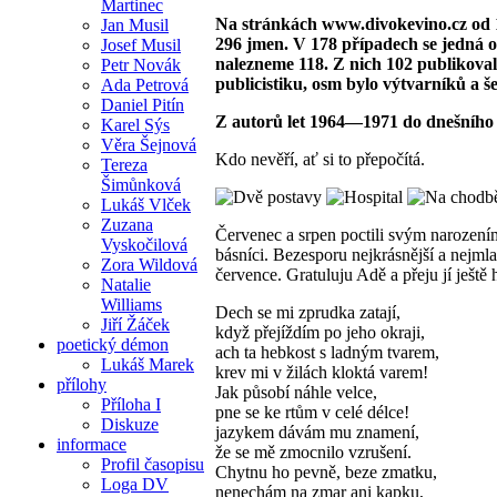
Martinec
Na stránkách www.divokevino.cz od 1
Jan Musil
296 jmen. V 178 případech se jedná o
Josef Musil
nalezneme 118. Z nich 102 publikoval
Petr Novák
publicistiku, osm bylo výtvarníků a še
Ada Petrová
Daniel Pitín
Z autorů let 1964—1971 do dnešního D
Karel Sýs
Věra Šejnová
Kdo nevěří, ať si to přepočítá.
Tereza
Šimůnková
Lukáš Vlček
Zuzana
Červenec a srpen poctili svým narození
Vyskočilová
básníci. Bezesporu nejkrásnější a nejmla
Zora Wildová
července. Gratuluju Adě a přeju jí ještě
Natalie
Williams
Dech se mi zprudka zatají,
Jiří Žáček
když přejíždím po jeho okraji,
poetický démon
ach ta hebkost s ladným tvarem,
Lukáš Marek
krev mi v žilách kloktá varem!
přílohy
Jak působí náhle velce,
Příloha I
pne se ke rtům v celé délce!
Diskuze
jazykem dávám mu znamení,
informace
že se mě zmocnilo vzrušení.
Profil časopisu
Chytnu ho pevně, beze zmatku,
Loga DV
nenechám na zmar ani kapku,