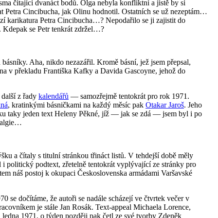
sma čítající dvanáct bodů. Olga nebyla konfliktní a jistě by si
at Petra Cincibucha, jak Olinu hodnotil. Ostatních se už nezeptám…
karikatura Petra Cincibucha…? Nepodařilo se ji zajistit do
u. Kdepak se Petr tenkrát zdržel…?
ásníky. Aha, nikdo nezazářil. Kromě básní, jež jsem přepsal,
na v překladu Františka Kafky a Davida Gascoyne, jehož do
další z řady
kalendářů
— samozřejmě tentokrát pro rok 1971.
kná
, kratinkými básničkami na každý měsíc pak
Otakar Jaroš
. Jeho
u taky jeden text Heleny Pěkné, jíž — jak se zdá — jsem byl i po
stalgie…
ku a čítaly s titulní stránkou třináct listů. V tehdejší době měly
i politický podtext, zřetelně tentokrát vyplývající ze stránky pro
textem náš postoj k okupaci Československa armádami Varšavské
0 se dočítáme, že autoři se nadále scházejí ve čtvrtek večer v
covníkem je stále Jan Rosák. Text-appeal Michaela Lorence,
. ledna 1971, o týden později pak četl ze své tvorby Zdeněk