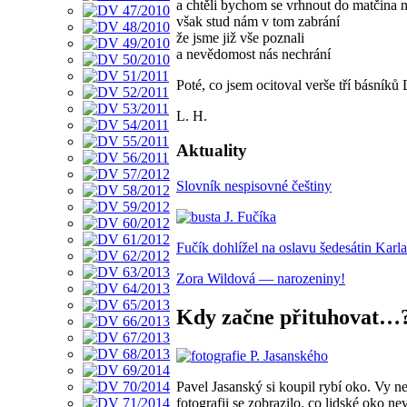
a chtěli bychom se vrhnout do matčina n
však stud nám v tom zabrání
že jsme již vše poznali
a nevědomost nás nechrání
Poté, co jsem ocitoval verše tří básníků
L. H.
Aktuality
Slovník nespisovné češtiny
Fučík dohlížel na oslavu šedesátin Karl
Zora Wildová — narozeniny!
Kdy začne přituhovat…
Pavel Jasanský si koupil rybí oko. Vy ne
fotografii se zobrazilo, co lidské oko 