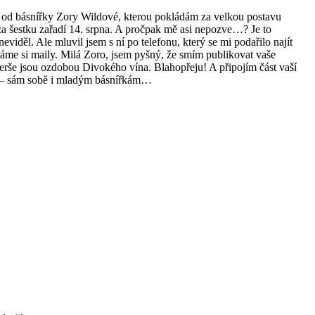
 od básnířky Zory Wildové, kterou pokládám za velkou postavu
za šestku zařadí 14. srpna. A pročpak mě asi nepozve…? Je to
eviděl. Ale mluvil jsem s ní po telefonu, který se mi podařilo najít
áme si maily. Milá Zoro, jsem pyšný, že smím publikovat vaše
 verše jsou ozdobou Divokého vína. Blahopřeju! A připojím část vaší
al — sám sobě i mladým básnířkám…