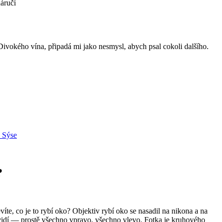
áručí
 Divokého vína, připadá mi jako nesmysl, abych psal cokoli dalšího.
a Sýse
?
víte, co je to rybí oko? Objektiv rybí oko se nasadil na nikona a na
nevidí — prostě všechno vpravo, všechno vlevo. Fotka je kruhového