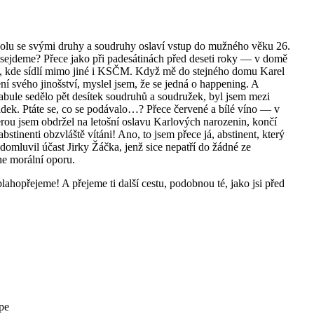
spolu se svými druhy a soudruhy oslaví vstup do mužného věku 26.
e sejdeme? Přece jako při padesátinách před deseti roky — v domě
zňů, kde sídlí mimo jiné i KSČM. Když mě do stejného domu Karel
ní svého jinošství, myslel jsem, že se jedná o happening. A
abule sedělo pět desítek soudruhů a soudružek, byl jsem mezi
dek. Ptáte se, co se podávalo…? Přece červené a bílé víno — v
ou jsem obdržel na letošní oslavu Karlových narozenin, končí
bstinenti obzvláště vítáni! Ano, to jsem přece já, abstinent, který
 domluvil účast Jirky Žáčka, jenž sice nepatří do žádné ze
ne morální oporu.
blahopřejeme! A přejeme ti další cestu, podobnou té, jako jsi před