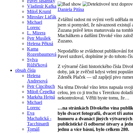
Pavel Jasanský
text doprov
Vladimír Kafka
Daniela Pitína
Miloš Kruml
Miroslav Liďák
Zvláštní radost mi svými verši udělala 
Michael
jsem si pomyslel, že návaznosti existuj
Lorenc
Zuzana právě letos maturovala na tomh
L. Mizera
Machálkem a dalšími Divoké víno založil
Petr Musílek
Zuzano.
Helena Pěkná
Kama
Nepodařilo se zvládnout publikování fot
Rozenbaumová
Pavel uzdraví, doplníme je do tohoto čís
Sylva
Růžičková
Z výtvarné části historického čísla Di
obsah čísla
doby, jak je zvěčnil kdysi velmi popul
Helena
Zdeněk Plaček — už zapíjejí pivo rum
Andresová
Petr Cincibuch
Na téma Divoké víno letos napsala svoj
Miloň Čepelka
celou, jen co ji trochu s Terezkou dolad
Markéta Hejná
nekontroloval. Věřili byste tomu, že…
Michael
Lorenc
…na stránkách Divokého vína publiko
Eva
bylo dvacet fotografů, dvacet tři aut
Machalická -
humoru a dvanáct jiných výtvarných děl
Tacchinardi
publicistické či odborné útvary a jed
Tomáš
jednu a více básní, bylo celkem 280.