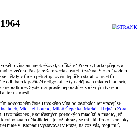
 1964
ivokého vína ani neobtěžoval, co říkáte? Pravda, horko přejde, a
zimního večera. Pak je ovšem zcela absurdní začínat Slovo úvodem
někdy v třiceti pěti stupňovém teplíčku starali o třicet tři
áje odbíhám k počítači redigovat texty nadějných mladých autorů,
hyb nepodtrhne. Systém si prostě neporadí se správným tvarem
 autor na mysli.
etím novodobém čísle Divokého vína po desítkách let vracejí se
Cincibuch
,
Michael Lorenc
,
Miloň Čepelka
,
Markéta Hejná
a
Zora
. Dvojnásobek je současných poetických mladíků a mladic, jež
, kterého znám několik let a jehož obrazy se mi líbí. Proto jsem taky
iel bude v listopadu vystavovat v Praze, na což vás, moji milí,