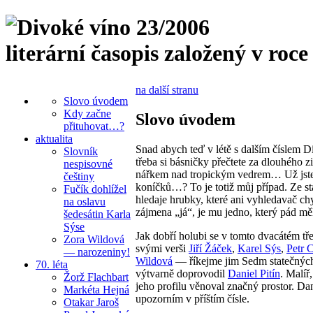
literární časopis založený v roce
na další stranu
Slovo úvodem
Kdy začne
Slovo úvodem
přituhovat…?
aktualita
Snad abych teď v létě s dalším číslem D
Slovník
třeba si básničky přečtete za dlouhého 
nespisovné
nářkem nad tropickým vedrem… Už jste se 
češtiny
koníčků…? To je totiž můj případ. Ze st
Fučík dohlížel
hledaje hrubky, které ani vyhledavač c
na oslavu
zájmena „já“, je mu jedno, který pád měl
šedesátin Karla
Sýse
Jak dobří holubi se v tomto dvacátém tř
Zora Wildová
svými verši
Jiří Žáček
,
Karel Sýs
,
Petr 
— narozeniny!
Wildová
— říkejme jim Sedm statečných
70. léta
výtvarně doprovodil
Daniel Pitín
. Malíř
Žorž Flachbart
jeho profilu věnoval značný prostor. Dan
Markéta Hejná
upozorním v příštím čísle.
Otakar Jaroš