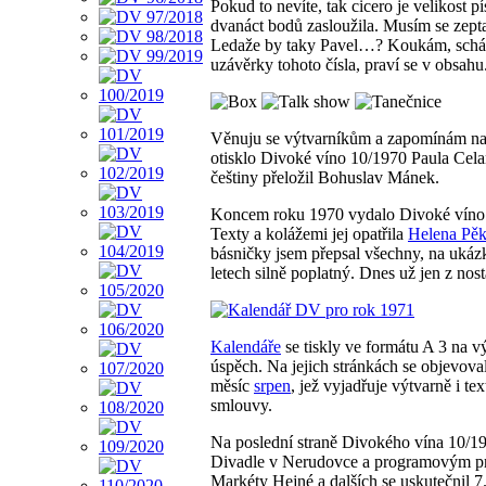
Pokud to nevíte, tak cicero je velikost pí
dvanáct bodů zasloužila. Musím se zept
Ledaže by taky Pavel…? Koukám, schází 
uzávěrky tohoto čísla, praví se v obsah
Věnuju se výtvarníkům a zapomínám na b
otisklo Divoké víno 10/1970 Paula Cela
češtiny přeložil Bohuslav Mánek.
Koncem roku 1970 vydalo Divoké víno 
Texty a kolážemi jej opatřila
Helena Pě
básničky jsem přepsal všechny, na ukázk
letech silně poplatný. Dnes už jen z no
Kalendáře
se tiskly ve formátu A 3 na výš
úspěch. Na jejich stránkách se objevoval 
měsíc
srpen
, jež vyjadřuje výtvarně i 
smlouvy.
Na poslední straně Divokého vína 10/197
Divadle v Nerudovce a programovým pra
Markéty Hejné a dalších se uskutečnil 7