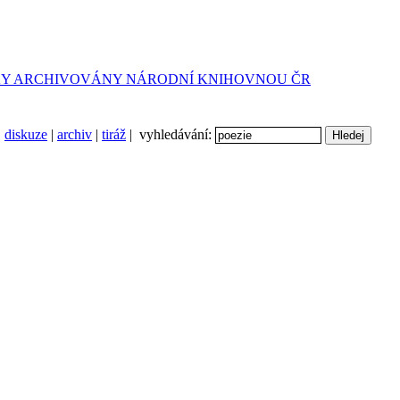
diskuze
|
archiv
|
tiráž
| vyhledávání: