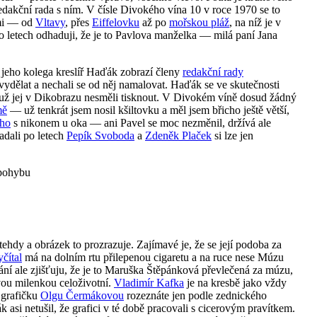
redakční rada s ním. V čísle Divokého vína 10 v roce 1970 se to
ami — od
Vltavy
, přes
Eiffelovku
až po
mořskou pláž
, na níž je v
Po letech odhaduji, že je to Pavlova manželka — milá paní Jana
 jeho kolega kreslíř Haďák zobrazí členy
redakční rady
vydělat a nechali se od něj namalovat. Haďák se ve skutečnosti
už jej v Dikobrazu nesměli tisknout. V Divokém víně dosud žádný
mě
— už tenkrát jsem nosil kšiltovku a měl jsem břicho ještě větší,
ého
s nikonem u oka — ani Pavel se moc nezměnil, držívá ale
adali po letech
Pepík Svoboda
a
Zdeněk Plaček
si lze jen
ehdy a obrázek to prozrazuje. Zajímavé je, že se její podoba za
čítal
má na dolním rtu přilepenou cigaretu a na ruce nese Múzu
dání ale zjišťuju, že je to Maruška Štěpánková převlečená za múzu,
ou milenkou celoživotní.
Vladimír Kafka
je na kresbě jako vždy
 grafičku
Olgu Čermákovou
rozeznáte jen podle zednického
k asi netušil, že grafici v té době pracovali s cicerovým pravítkem.