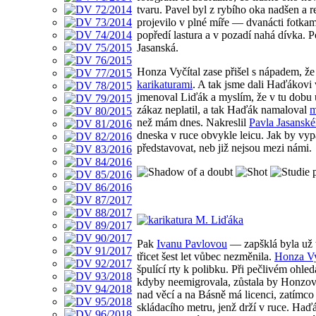
tvaru. Pavel byl z rybího oka nadšen a 
projevilo v plné míře — dvanácti fotk
popředí lastura a v pozadí nahá dívka. 
Jasanská.
Honza Vyčítal zase přišel s nápadem, že
karikaturami
. A tak jsme dali Haďákovi 
jmenoval Liďák a myslím, že v tu dobu 
zákaz neplatil, a tak Haďák namaloval
než mám dnes. Nakreslil
Pavla Jasansk
dneska v ruce obvykle leicu. Jak by vyp
představovat, neb již nejsou mezi námi.
Pak
Ivanu Pavlovou
— zapšklá byla už t
třicet šest let vůbec nezměnila.
Honza Vy
špulící rty k polibku. Při pečlivém ohle
kdyby neemigrovala, zůstala by Honzov
nad věcí a na Básně má licenci, zatímco
skládacího metru, jenž drží v ruce. Haďá