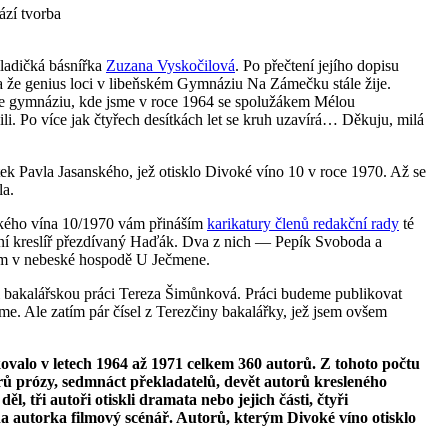
ází tvorba
mladičká básnířka
Zuzana Vyskočilová
. Po přečtení jejího dopisu
í a že genius loci v libeňském Gymnáziu Na Zámečku stále žije.
le gymnáziu, kde jsme v roce 1964 se spolužákem Mélou
i. Po více jak čtyřech desítkách let se kruh uzavírá… Děkuju, milá
ek Pavla Jasanského, jež otisklo Divoké víno 10 v roce 1970. Až se
la.
vokého vína 10/1970 vám přináším
karikatury členů redakční rady
té
ární kreslíř přezdívaný Haďák. Dva z nich — Pepík Svoboda a
em v nebeské hospodě U Ječmene.
i bakalářskou práci Tereza Šimůnková. Práci budeme publikovat
íme. Ale zatím pár čísel z Terezčiny bakalářky, jež jsem ovšem
valo v letech 1964 až 1971 celkem 360 autorů. Z tohoto počtu
orů prózy, sedmnáct překladatelů, devět autorů kresleného
, tři autoři otiskli dramata nebo jejich části, čtyři
na autorka filmový scénář. Autorů, kterým Divoké víno otisklo