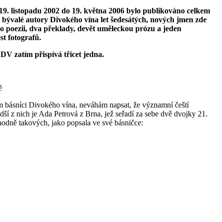
9. listopadu 2002 do 19. května 2006 bylo publikováno celkem
 bývalé autory Divokého vína let šedesátých, nových jmen zde
o poezii, dva překlady, devět uměleckou prózu a jeden
st fotografů.
V zatím přispívá třicet jedna.
m básníci Divokého vína, neváhám napsat, že významní čeští
dší z nich je Ada Petrová z Brna, jež seřadí za sebe dvě dvojky 21.
 hodně takových, jako popsala ve své básničce: