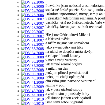
Pozvánku jsem nedostal a asi nedostanu
současné české poezie. Zora svoji nulu 
Básnířka tajnosnubná, nikdy jsem ji ani n
v pražském telefonním seznamu. A posíl
básničky ještě po čtyřiceti letech. Vaše
básničky, kterou jsem stokrát recitov
Hle jsme Géricaultovi Milenci
a Kristovi svědci
a ničím nejsme tak uchváceni
jako svými dětskými tílky
na nichž se dospělá místa skvějí
a chlapci bloudí kostely
v nichž znějí varhany
jak temné ženské orgány
a milují ten den
jenž jim přinesl první starosti
nebo jimi chtějí opět trpěti
čím vším jsme nakonec okouzlení
ležíme v poli
jak v pase utažené snopy
a zrním nám popraskaly boky
jež slunce jednou zcela vydrolí
jsme sami sebou vyprahlí