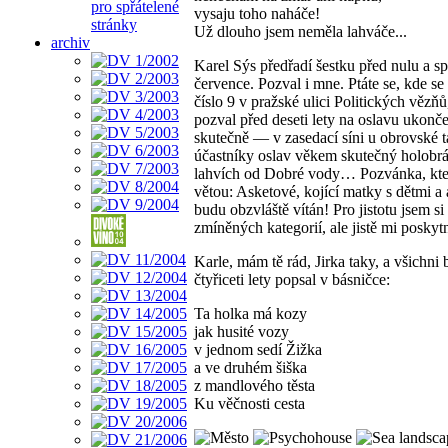
pro spřátelené
vysaju toho naháče!
stránky
Už dlouho jsem neměla lahváče...
archiv
Karel Sýs předřadí šestku před nulu a 
července. Pozval i mne. Ptáte se, kde s
číslo 9 v pražské ulici Politických vě
pozval před deseti lety na oslavu ukonče
skutečně — v zasedací síni u obrovské t
účastníky oslav věkem skutečný holobrá
lahvích od Dobré vody… Pozvánka, kter
větou: Asketové, kojící matky s dětmi a a
budu obzvláště vítán! Pro jistotu jsem si
zmíněných kategorií, ale jistě mi poskyt
Karle, mám tě rád, Jirka taky, a všichni 
čtyřiceti lety popsal v básničce:
Ta holka má kozy
jak husité vozy
v jednom sedí Žižka
a ve druhém šiška
z mandlového těsta
Ku věčnosti cesta