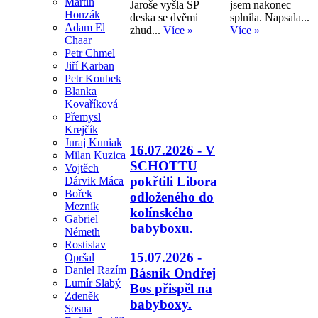
Martin
Jaroše vyšla SP
jsem nakonec
Honzák
deska se dvěmi
splnila. Napsala...
Adam El
zhud...
Více »
Více »
Chaar
Petr Chmel
Jiří Karban
Petr Koubek
Blanka
Kovaříková
Přemysl
Krejčík
Juraj Kuniak
16.07.2026 - V
Milan Kuzica
SCHOTTU
Vojtěch
pokřtili Libora
Dárvik Máca
Bořek
odloženého do
Mezník
kolínského
Gabriel
babyboxu.
Németh
Rostislav
15.07.2026 -
Opršal
Daniel Razím
Básník Ondřej
Lumír Slabý
Bos přispěl na
Zdeněk
babyboxy.
Sosna