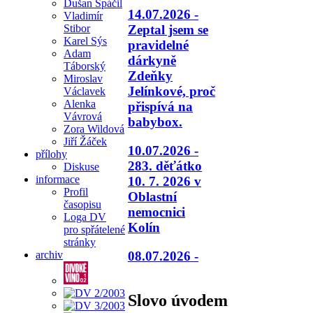
Dušan Spáčil
14.07.2026 -
Vladimír
Stibor
Zeptal jsem se
Karel Sýs
pravidelné
Adam
dárkyně
Táborský
Zdeňky
Miroslav
Jelínkové, proč
Václavek
Alenka
přispívá na
Vávrová
babybox.
Zora Wildová
Jiří Žáček
10.07.2026 -
přílohy
283. děťátko
Diskuse
informace
10. 7. 2026 v
Profil
Oblastní
časopisu
nemocnici
Loga DV
Kolín
pro spřátelené
stránky
08.07.2026 -
archiv
Slovo úvodem