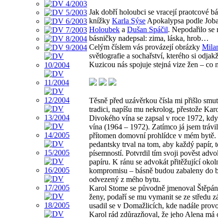
Jak dobří holoubci se vracejí praotcové b
knížky
Karla Sýse
Apokalypsa podle Joba.
Holoubek
a
Dušan Spáčil
. Nepodařilo se 
básničky nadepsal: zima, láska, hrob…
Celým číslem vás provázejí obrázky
Mila
světlografie a sochařství, kterého si odja
Kuzicou nás spojuje stejná vize žen – co 
Těsně před uzávěrkou čísla mi přišlo smu
tradici, napíšu mu nekrolog, přestože Kar
Divokého vína se zapsal v roce 1972, kd
vína (1964 – 1972). Zatímco já jsem trávi
přítomen domovní prohlídce v mém bytě. Po
pedantsky trval na tom, aby každý papír,
písemností. Potvrdil tím svoji pověst advok
papíru. K ránu se advokát přitěžující okol
kompromisu – básně budou zabaleny do bal
odvezený z mého bytu.
Karol Stome se původně jmenoval Štěpánek
ženy, podaří se mu vymanit se ze středu 
usadil se v Domažlicích, kde nadále pro
Karol rád zdůrazňoval, že jeho Alena má o