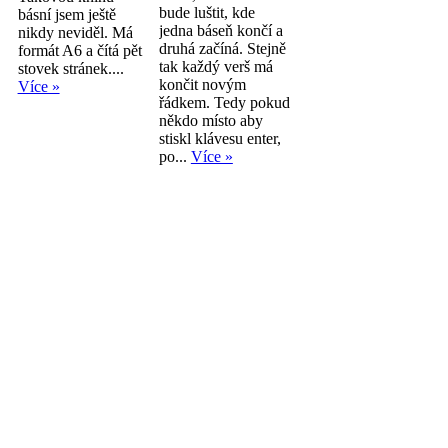
bude luštit, kde
básní jsem ještě
jedna báseň končí a
nikdy neviděl. Má
druhá začíná. Stejně
formát A6 a čítá pět
tak každý verš má
stovek stránek....
končit novým
Více »
řádkem. Tedy pokud
někdo místo aby
stiskl klávesu enter,
po...
Více »