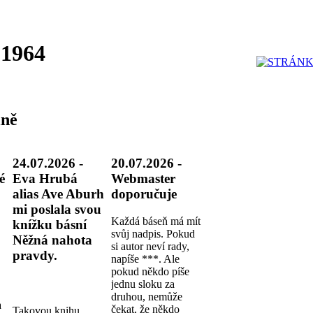
 1964
ně
24.07.2026 -
20.07.2026 -
é
Eva Hrubá
Webmaster
alias Ave Aburh
doporučuje
mi poslala svou
Každá báseň má mít
knížku básní
svůj nadpis. Pokud
Něžná nahota
si autor neví rady,
pravdy.
napíše ***. Ale
pokud někdo píše
jednu sloku za
druhou, nemůže
a
čekat, že někdo
Takovou knihu