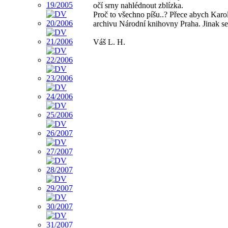
očí srny nahlédnout zblízka.
Proč to všechno píšu..? Přece abych Karolo
archivu Národní knihovny Praha. Jinak se
Váš L. H.