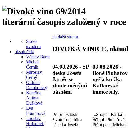
literární časopis založený v roce
na další stranu
Slovo
úvodem
DIVOKÁ VINICE, aktuál
obsah čísla
Václav Bárta
Michal
04.08.2026 - SP
03.08.2026 -
Černík
Miroslav
deska Josefa
Iloně Pluhařov
Černý
Jaroše se
vyšla knížka
Oldřich
zhudebněnými
Kafkovské
Damborský
básněmi
immortelly.
Kateřina
Anima
Dušková
Eva
Frantinová
Při příležitosti
...Spojení Kafka–
Jaroslav
životního jubilea
Ščigol–Pluhařová
Holoubek
básníka Josefa
Přání pana Michail