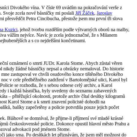
ásníci Divokého vína. V čísle 69 uvádím na pokračování verše z
 Svoje zcela nové básničky mi poslali
Jiří Žáček
,
Jaroslav
mi přesvědčit Petra Cincibucha, přestože jsem mu první tři slova
na Kuzici
, jehož tvorbu rozdělím podle výtvarných oborů na malby,
kživa vážím nejvíce. Navíc je zcela jednoznačné, že s Milanem
nejhubenějších a s co nejdelšími končetinami.
teční oznámení o smrti JUDr. Karola Stome. Abych zůstal věren
ol nikdy žádné básničky nepsal a obrázky nemaloval. Do historie
y mne zastupoval ve chvíli osudového konce tištěného Divokého
l noc v cele předběžného zadržení v Bartolomějské ulici, Karol byl
licie se rozhodla, že s sebou odnese celý archiv, a Karol
 tedy i každá básnička, byly uvedeny do seznamu zabavených
áta – přitěžující okolnosti, protože archiv čítal desítky kilogramů
nost Karol Stome a k smrti znavení policisté dohodli na
íků, balíky zapečetěny a policie potvrdila pouze jejich počet
. Bláhově se domníval, že přijme-li příjmení své mladé krásné
zájmů československé policie. Dokonce opustil hlavní město Prahu a
vozoval advokacii pod jménem Stome.
či jako srna. Po desítkách let přiznávám, že jsem měl možnost do