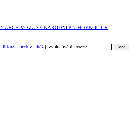
diskuze
|
archiv
|
tiráž
| vyhledávání: