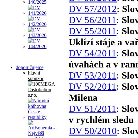
DV 57/2012
:
Slo
DV 56/2011
:
Slo
DV 55/2011
:
Slo
Uklízí stáje a va
DV 54/2011
:
Slo
úvahách a v rann
doporučujeme
DV 53/2011
:
Slo
hlavní
sponzor
DV 52/2011
:
Slo
Milena
DV 51/2011
:
Slo
v rychlém sledu
DV 50/2010
:
Slo