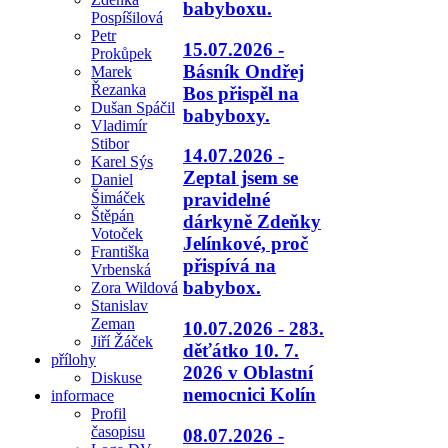
babyboxu.
Pospíšilová
Petr
15.07.2026 -
Prokůpek
Básník Ondřej
Marek
Řezanka
Bos přispěl na
Dušan Spáčil
babyboxy.
Vladimír
Stibor
14.07.2026 -
Karel Sýs
Zeptal jsem se
Daniel
Šimáček
pravidelné
Štěpán
dárkyně Zdeňky
Votoček
Jelínkové, proč
Františka
přispívá na
Vrbenská
babybox.
Zora Wildová
Stanislav
Zeman
10.07.2026 - 283.
Jiří Žáček
děťátko 10. 7.
přílohy
2026 v Oblastní
Diskuse
nemocnici Kolín
informace
Profil
časopisu
08.07.2026 -