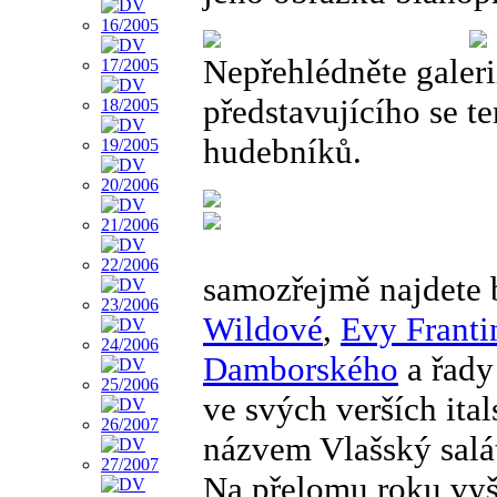
Nepřehlédněte galeri
představujícího se te
hudebníků.
samozřejmě najdete
Wildové
,
Evy Franti
Damborského
a řady
ve svých verších ita
názvem Vlašský salá
Na přelomu roku vyšl