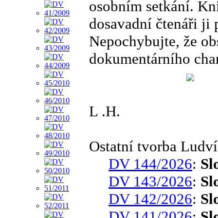
osobním setkání. Kni
dosavadní čtenáři ji 
Nepochybujte, že obs
dokumentárního char
L .H.
Ostatní tvorba Ludv
DV 144/2026
:
Sl
DV 143/2026
:
Sl
DV 142/2026
:
Sl
DV 141/2026
:
Sl