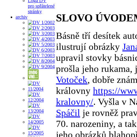
Loga DV
pro spřátelené
stránky
SLOVO ÚVODE
archiv
Básně tří desítek au
ilustrují obrázky
Jan
upravil stovky básni
prošla jeho rukama, j
Votoček
, dobře zná
královny
https://ww
kralovny/
. Vyšla v N
Spáčil
je rovněž prav
70. narozeniny, a ta
jeho obrázků blahop