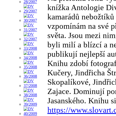
knížka Antologie D
kamarádů nebožtíků n
vzpomínám na své přá
světa. Jsou mezi nimi
byli milí a blízcí a 
publikují nejlepší au
Knihu zdobí fotogra
Kučery, Jindřicha Št
Skopalíkové, Jindři
Zajace. Dominují po
Jasanského. Knihu s
https://www.slovart.