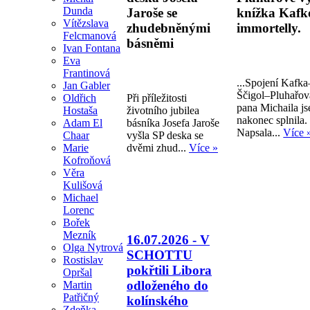
Dunda
Jaroše se
knížka Kafk
Vítězslava
zhudebněnými
immortelly.
Felcmanová
básněmi
Ivan Fontana
Eva
Frantinová
...Spojení Kafka
Jan Gabler
Ščigol–Pluhařov
Oldřich
Při příležitosti
pana Michaila j
Hostaša
životního jubilea
nakonec splnila.
Adam El
básníka Josefa Jaroše
Napsala...
Více 
Chaar
vyšla SP deska se
Marie
dvěmi zhud...
Více »
Kofroňová
Věra
Kulišová
Michael
Lorenc
Bořek
Mezník
16.07.2026 - V
Olga Nytrová
SCHOTTU
Rostislav
pokřtili Libora
Opršal
odloženého do
Martin
Patřičný
kolínského
Zdeňka