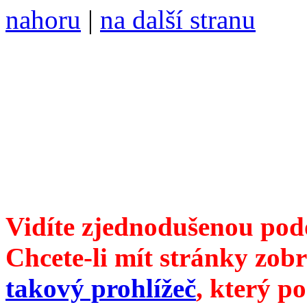
nahoru
|
na další stranu
Divoké víno 117/2022 vyšl
6099 /// samozvaný šéfreda
104 00 Praha 10, Hájek 88,
redakce@divokevino.cz
//
///
příští číslo Divokého v
Vidíte zjednodušenou pod
Chcete-li mít stránky zobr
takový prohlížeč
, který p