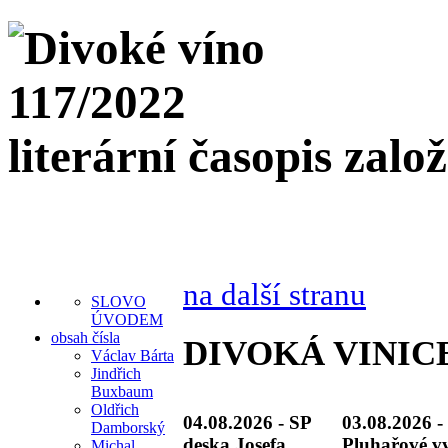
literární časopis zalo
na další stranu
SLOVO
ÚVODEM
obsah čísla
DIVOKÁ VINICE,
Václav Bárta
Jindřich
Buxbaum
Oldřich
04.08.2026 - SP
03.08.2026 -
Damborský
deska Josefa
Pluhařové vy
Michal