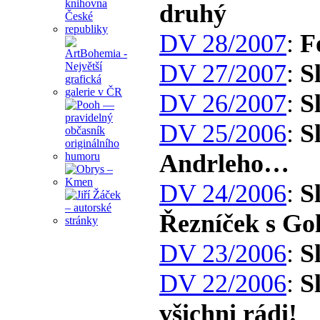
druhý
DV 28/2007
:
F
DV 27/2007
:
S
DV 26/2007
:
S
DV 25/2006
:
S
Andrleho…
DV 24/2006
:
S
Řezníček s G
DV 23/2006
:
S
DV 22/2006
:
S
všichni rádi!