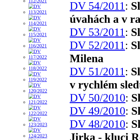
DV 54/2011
:
S
úvahách a v r
DV 53/2011
:
S
DV 52/2011
:
S
Milena
DV 51/2011
:
S
v rychlém sle
DV 50/2010
:
S
DV 49/2010
:
S
DV 48/2010
:
S
Jirka - kluci 