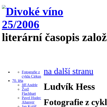
literární časopis zalo
na další stranu
Fotografie z
cyklu Cirkus
70. léta
Ludvík Hess
Jiří Andrle
Žorž
Flachbart
Pavel Hudec
Fotografie z cyk
Ahasver
Jan Kolář