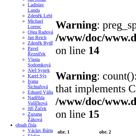
Ladislav
Landa
Zdeněk Lebl
Michael
Warning
: preg_sp
Lorenc
Olga Radová
/www/doc/www.di
Jan Reich
Zdeněk Rytíř
on line
14
Pavel
Řezníček
Vlasta
Sodomková
Aleš Synek
Warning
: count()
Karel Sýs
Ivana
that implements C
Šichtařová
Eduard Váňa
Naděžda
/www/doc/www.di
Vašíčková
Jiří Žáček
on line
15
Zuzana
Žáková
obsah čísla
Václav Bárta
obr. 1
obr. 2
Elefen