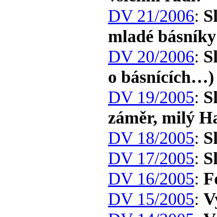
DV 21/2006
:
S
mladé básník
DV 20/2006
:
S
o básnících…)
DV 19/2005
:
S
záměr, milý H
DV 18/2005
:
S
DV 17/2005
:
S
DV 16/2005
:
F
DV 15/2005
:
V