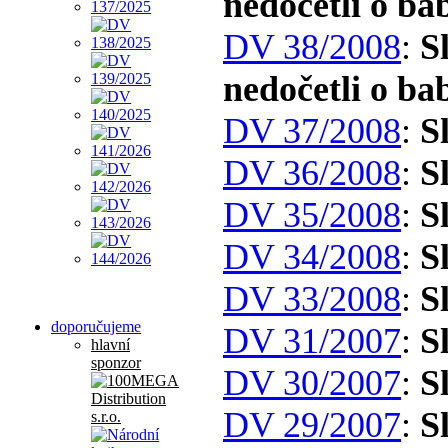
nedočetli o b
DV 38/2008
:
S
nedočetli o ba
DV 37/2008
:
S
DV 36/2008
:
S
DV 35/2008
:
S
DV 34/2008
:
S
DV 33/2008
:
S
doporučujeme
DV 31/2007
:
S
hlavní
sponzor
DV 30/2007
:
S
DV 29/2007
:
S