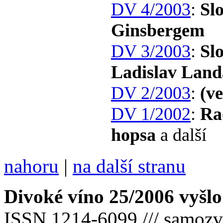
DV 4/2003
:
Sl
Ginsbergem
DV 3/2003
:
Sl
Ladislav Land
DV 2/2003
:
(v
DV 1/2002
:
Ra
hopsa
a další
nahoru
|
na další stranu
Divoké víno 25/2006 vyšlo
ISSN 1214-6099 /// samozv