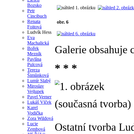
Bozsko
Petr
Cincibuch
Renata
obr. 6
Foitová
Ludvík Hess
Eva
Machalická
Galerie obsahuje 
Bořek
Mezník
Pavlína
Pulcová
* * *
Tereza
Šimůnková
Lumír Slabý
Miroslav
Vejlupek
Pavel Verner
(současná tvorba)
Lukáš Vlček
Karel
Vodička
Zora Wildová
Lucie
Ostatní tvorba Lu
Zembová