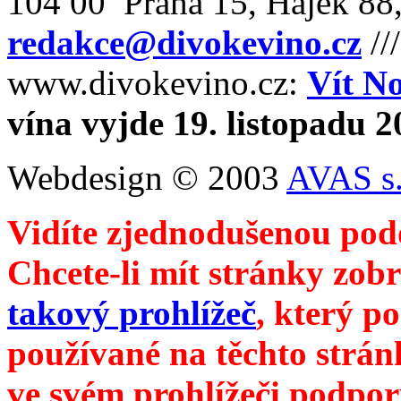
104 00 Praha 15, Hájek 88,
redakce@divokevino.cz
//
www.divokevino.cz:
Vít N
vína vyjde 19. listopadu 
Webdesign © 2003
AVAS s.
Vidíte zjednodušenou pod
Chcete-li mít stránky zobr
takový prohlížeč
, který p
používané na těchto strán
ve svém prohlížeči podpor