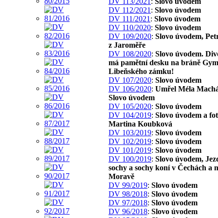
DV 113/2021
:
Slovo úvodem
DV 112/2021
:
Slovo úvodem
DV 111/2021
:
Slovo úvodem
DV 110/2020
:
Slovo úvodem
DV 109/2020
:
Slovo úvodem, Pet
z Jaroměře
DV 108/2020
:
Slovo úvodem. Div
má pamětní desku na bráně Gym
Libeňského zámku!
DV 107/2020
:
Slovo úvodem
DV 106/2020
:
Umřel Méla Machá
Slovo úvodem
DV 105/2020
:
Slovo úvodem
DV 104/2019
:
Slovo úvodem a fo
Martina Koubková
DV 103/2019
:
Slovo úvodem
DV 102/2019
:
Slovo úvodem
DV 101/2019
:
Slovo úvodem
DV 100/2019
:
Slovo úvodem, Jez
sochy a sochy koní v Čechách a 
Moravě
DV 99/2019
:
Slovo úvodem
DV 98/2018
:
Slovo úvodem
DV 97/2018
:
Slovo úvodem
DV 96/2018
:
Slovo úvodem