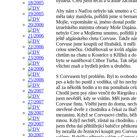
bydlela. Creu jsem léčili a šťastně zachráni
Aby nám s Naďou nebylo tak smutno a C
měla taky manžela, pořídili jsme si berna
Mojše, vzpomínáte si, jméno dostal podle
izraelského ministra obrany Moše Dajána
nebylo Cree a Mojšemu smutno, pořídili j
ještě afgánského chrta Corvuse. Takže nás
Corvuse jsme koupili od Hrabáků, ti měli
celou smečku. Odstěhovali se kvůli afgá
chrtům na chatu u Kostelce u Křížků a do 
bytu se nastěhoval Ctibor Turba. Tak něja
všichni znali a bydleli jeden u druhého.
S Corvusem byl problém. Byl to svobod
pes a kdo ho pustil z vodítka, už ho nechy
až za několik hodin a to mu pomáhala celá
Chodil jsem psy ráno venčit do Riegráku 
jsem nevěděl, kdy se vrátím. Měl jsem ale
Corvuse fintu. Vběhl jsem do domu, nech
otevřené dveře z chodníku a čekal za líta
mezaninu. Když se Corvusovi chtělo, běž
mnou. Když nechtěl, zůstal na chodníku. 
jsem třeba dal přihlížející babičce pětikorun
by nezašla do řeznictví koupit pro Corvus
salámu. Babička přinesla salám a Corvus 