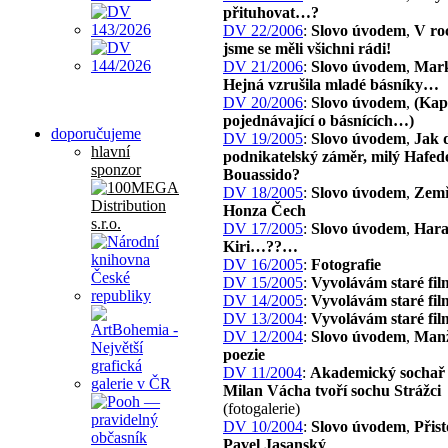
přituhovat…?
DV 22/2006
:
Slovo úvodem
,
V ro
jsme se měli všichni rádi!
DV 21/2006
:
Slovo úvodem
,
Mark
Hejná vzrušila mladé básníky…
DV 20/2006
:
Slovo úvodem
,
(Kap
pojednávající o básnících…)
doporučujeme
DV 19/2005
:
Slovo úvodem
,
Jak 
hlavní
podnikatelský záměr, milý Hafed
sponzor
Bouassido?
DV 18/2005
:
Slovo úvodem
,
Zemř
Honza Čech
DV 17/2005
:
Slovo úvodem
,
Har
Kiri…??…
DV 16/2005
:
Fotografie
DV 15/2005
:
Vyvolávám staré fil
DV 14/2005
:
Vyvolávám staré fil
DV 13/2004
:
Vyvolávám staré fil
DV 12/2004
:
Slovo úvodem
,
Manž
poezie
DV 11/2004
:
Akademický sochař 
Milan Vácha tvoří sochu Strážci
(fotogalerie)
DV 10/2004
:
Slovo úvodem
,
Přist
Pavel Jasanský