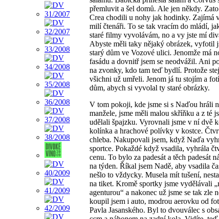
přemluvit a šel domů. Ale jen někdy. Zat
Crea chodili u nohy jak hodinky. Zajímá v
milí čtenáři. To se tak vracím do mládí, jak
staré filmy vyvolávám, no a vy jste mí div
Abyste měli taky nějaký obrázek, vyfotil 
starý dům ve Vozové ulici. Jenomže má 
fasádu a dovnitř jsem se neodvážil. Ani po
na zvonky, kdo tam teď bydlí. Protože ste
všichni už umřeli. Jenom já tu stojím a fot
dům, abych si vyvolal ty staré obrázky.
V tom pokoji, kde jsme si s Naďou hráli 
manžele, jsme měli malou skříňku a z té j
udělali špajzku. Vyrovnali jsme v ní dvě 
kolínka a hrachové polívky v kostce. Čtvr
chleba. Nakupovali jsem, když Naďa vyhr
sportce. Pokaždé když vsadila, vyhrála čt
cenu. To bylo za padesát a těch padesát n
na týden. Říkal jsem Nadě, aby vsadila čas
nešlo to vždycky. Musela mít tušení, nesta
na tiket. Kromě sportky jsme vydělávali 
agenturou“ a nakonec už jsme se tak zle n
koupil jsem i auto, modrou aerovku od fo
Pavla Jasanského. Byl to dvouválec s ob
ccm a náhonem na zadní kola. Vidíte, te