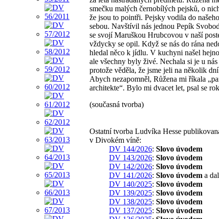
smečku malých černobílých pejsků, o nichž
že jsou to pointři. Pejsky vodila do našeho
sebou. Navštívil nás jednou Pepík Svobod
se svojí Maruškou Hrubcovou v naší poste
vždycky se opil. Když se nás do rána ned
hledal něco k jídlu. V kuchyni našel hejno
ale všechny byly živé. Nechala si je u ná
protože věděla, že jsme jeli na několik dní
Abych nezapomněl, Růžena mi říkala „p
architekte“. Bylo mi dvacet let, psal se ro
(současná tvorba)
Ostatní tvorba Ludvíka Hesse publikovan
v Divokém víně:
DV 144/2026
:
Slovo úvodem
DV 143/2026
:
Slovo úvodem
DV 142/2026
:
Slovo úvodem
DV 141/2026
:
Slovo úvodem
a dal
DV 140/2025
:
Slovo úvodem
DV 139/2025
:
Slovo úvodem
DV 138/2025
:
Slovo úvodem
DV 137/2025
:
Slovo úvodem