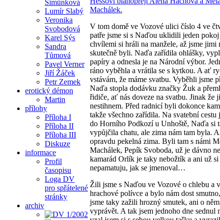
Šimůnková
Lumír Slabý
Veronika
V tom domě ve Vozové ulici číslo 4 ve čt
Svobodová
patře jsme si s Naďou uklidili jeden pokoj
Karel Sýs
chvílemi si hráli na manžele, až jsme jimi
Sandra
skutečně byli. Naďa zařídila ohlášky, vypl
Tůmová
papíry a odnesla je na Národní výbor. Je
Pavel Verner
ráno vyběhla a vrátila se s kytkou. A ať r
Jiří Žáček
vstávám, že máme svatbu. Vyběhli jsme p
Petr Zemek
Naďa stopla dodávku značky Žuk a přeml
erotický démon
řidiče, ať nás doveze na svatbu. Jinak že j
Martin
nestihnem. Před radnicí byli dokonce kam
přílohy
takže všechno zařídila. Na svatební cestu j
Příloha I
do Horního Podkozí u Unhoště, Naďa si 
Příloha II
vypůjčila chatu, ale zima nám tam byla. A
Příloha III
opravdu pekelná zima. Byli tam s námi M
Diskuze
Machálek, Pepík Svoboda, už je dávno ne
informace
kamarád Orlík je taky nebožtík a ani už si
Profil
nepamatuju, jak se jmenoval…
časopisu
Loga DV
Žili jsme s Naďou ve Vozové o chlebu a 
pro spřátelené
hrachové polívce a bylo nám dost smutno,
stránky
jsme taky zažili hrozný smutek, ani o ně
archiv
vyprávět. A tak jsem jednoho dne sednul n
vzal jsem si s sebou velkou tašku a vyrazi