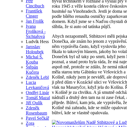
Petr
býval technikem v rozhlase a vysílal prý 
Cincibuch
roku 1945 z věže kostela církve českoslo
František
husitské na Vinohradech. Jestli je doma s
Cinger
podle bílého renaulta osmičky zaparkova
Jan Frolík
domem. Když jsme se s Naďou chystali do 
Ivana
slíbila, že si auto od tatínka půjčí.
Frolíková -
Abych nezapomněl, Stibitzovi měli pejsk
Šichtařová
Donečka, ale znám ho jenom z vyprávění
Ludvík Hess
něm vyprávěla často, když vyslovila jeho
Jaroslav
říkala to takovým hlasem, jakoby ho volal
Holoubek
Doneček byl už taky po smrti, když jse
Michal Š.
poznal, a snad proto byla ráda, že má naj
Kouba
aspoň mě, protože se zdálo, že nemá niko
Štěpán
měla starou tetu Gábinku ve Vršovicích a 
Kučera
Kolíně, nikdy jsem je neviděl, ale doprov
Zdeněk Lebl
ji před dům v Kozácké ulici ve Vršovicíc
Lucia
vlak na Masaryčce, když jela do Kolína. Ř
Levkaničová
v Kolíně je za chvilku. A já smutně odchá
Ondřej Lipár
nádraží a druhý den tam na ni zase čekal, 
Tomáš Mazal
přijede. Bůhví, kam jela, ale vyprávěla, že
Jiří Oulík
Kolíně má zahradu, kde se může opalovat
Zdeněk
bůhví, kde se vlastně opalovala.
Rosenbaum
Pavel Sečkář
Zora