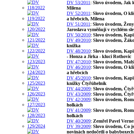
DV 53/2011
:
Slovo úvodem, Jak 
Milena
DV 52/2011
:
Slovo úvodem, O kli
a hřebcích, Milena
DV 51/2011
:
Slovo úvodem, Ženy 
Jaroslava vyměňují v rychlém sl
DV 50/2010
:
Slovo úvodem, Kapi
DV 49/2010
:
Slovo úvodem, Žák
knížka
DV 48/2010
:
Slovo úvodem, Kapit
- Honza a Jirka - kluci Rothovic
DV 47/2010
:
Slovo úvodem, Malý
DV 46/2010
:
Slovo úvodem, O kl
a hřebcích
DV 45/2010
:
Slovo úvodem, Kapit
knížky Čtyřúhelník
DV 44/2009
:
Slovo úvodem, Čtyř
DV 43/2009
:
Slovo úvodem, Čtyř
DV 42/2009
:
Slovo úvodem, Rom
holkách
DV 41/2009
:
Slovo úvodem, Rom
holkách
DV 40/2009
:
Zemřel Pavel Verne
DV 39/2009
:
Slovo úvodem, Co js
novinách nedočetli o babyboxech