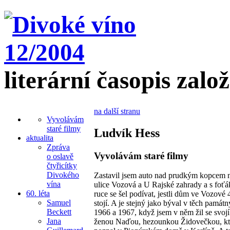
literární časopis zalo
na další stranu
Vyvolávám
staré filmy
Ludvík Hess
aktualita
Zpráva
Vyvolávám staré filmy
o oslavě
čtyřicítky
Divokého
Zastavil jsem auto nad prudkým kopcem 
vína
ulice Vozová a U Rajské zahrady a s foť
60. léta
ruce se šel podívat, jestli dům ve Vozové 4
Samuel
stojí. A je stejný jako býval v těch památn
Beckett
1966 a 1967, když jsem v něm žil se svojí
Jana
ženou Naďou, hezounkou Židovečkou, kt