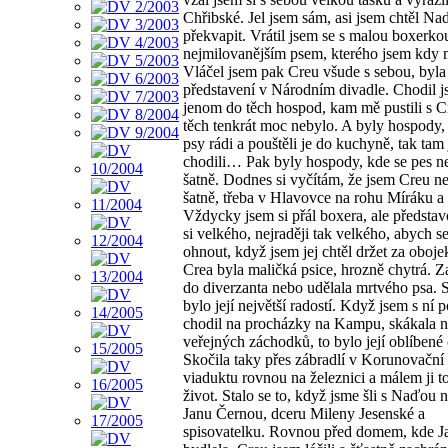
Chřibské. Jel jsem sám, asi jsem chtěl Na
překvapit. Vrátil jsem se s malou boxerko
nejmilovanějším psem, kterého jsem kdy 
Vláčel jsem pak Creu všude s sebou, byla 
představení v Národním divadle. Chodil 
jenom do těch hospod, kam mě pustili s C
těch tenkrát moc nebylo. A byly hospody,
psy rádi a pouštěli je do kuchyně, tak tam
chodili… Pak byly hospody, kde se pes n
šatně. Dodnes si vyčítám, že jsem Creu n
šatně, třeba v Hlavovce na rohu Míráku a 
Vždycky jsem si přál boxera, ale představ
si velkého, nejraději tak velkého, abych 
ohnout, když jsem jej chtěl držet za oboje
Crea byla maličká psice, hrozně chytrá. Z
do diverzanta nebo udělala mrtvého psa. 
bylo její největší radostí. Když jsem s ní p
chodil na procházky na Kampu, skákala n
veřejných záchodků, to bylo její oblíbené 
Skočila taky přes zábradlí v Korunovační 
viaduktu rovnou na železnici a málem ji to
život. Stalo se to, když jsme šli s Naďou n
Janu Černou, dceru Mileny Jesenské a
spisovatelku. Rovnou před domem, kde J