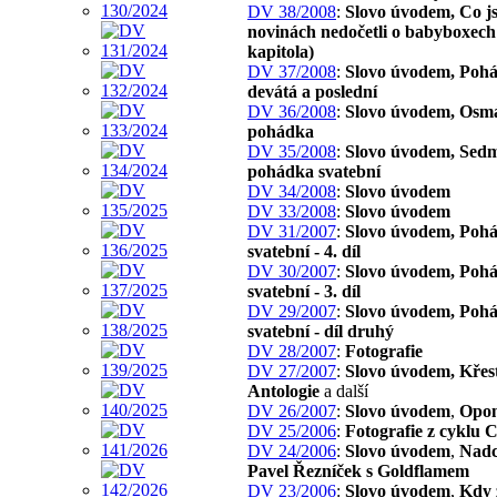
DV 38/2008
:
Slovo úvodem, Co js
novinách nedočetli o babyboxech 
kapitola)
DV 37/2008
:
Slovo úvodem, Poh
devátá a poslední
DV 36/2008
:
Slovo úvodem, Osm
pohádka
DV 35/2008
:
Slovo úvodem, Sed
pohádka svatební
DV 34/2008
:
Slovo úvodem
DV 33/2008
:
Slovo úvodem
DV 31/2007
:
Slovo úvodem, Poh
svatební - 4. díl
DV 30/2007
:
Slovo úvodem, Poh
svatební - 3. díl
DV 29/2007
:
Slovo úvodem, Poh
svatební - díl druhý
DV 28/2007
:
Fotografie
DV 27/2007
:
Slovo úvodem, Křes
Antologie
a další
DV 26/2007
:
Slovo úvodem
,
Opon
DV 25/2006
:
Fotografie z cyklu 
DV 24/2006
:
Slovo úvodem
,
Nadc
Pavel Řezníček s Goldflamem
DV 23/2006
:
Slovo úvodem
,
Kdy 