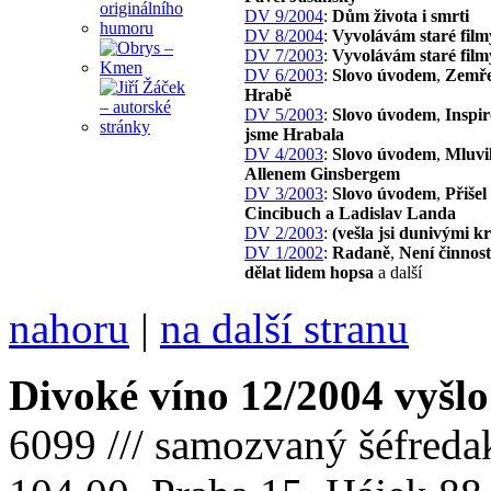
DV 9/2004
:
Dům života i smrti
DV 8/2004
:
Vyvolávám staré film
DV 7/2003
:
Vyvolávám staré film
DV 6/2003
:
Slovo úvodem
,
Zemře
Hrabě
DV 5/2003
:
Slovo úvodem
,
Inspir
jsme Hrabala
DV 4/2003
:
Slovo úvodem
,
Mluvil
Allenem Ginsbergem
DV 3/2003
:
Slovo úvodem
,
Přišel
Cincibuch a Ladislav Landa
DV 2/2003
:
(vešla jsi dunivými 
DV 1/2002
:
Radaně
,
Není činnost
dělat lidem hopsa
a další
nahoru
|
na další stranu
Divoké víno 12/2004 vyšlo
6099 /// samozvaný šéfreda