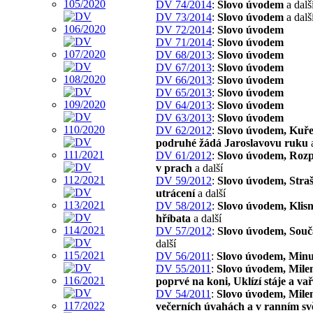
DV 74/2014
:
Slovo úvodem
a dalš
DV 73/2014
:
Slovo úvodem
a dalš
DV 72/2014
:
Slovo úvodem
DV 71/2014
:
Slovo úvodem
DV 68/2013
:
Slovo úvodem
DV 67/2013
:
Slovo úvodem
DV 66/2013
:
Slovo úvodem
DV 65/2013
:
Slovo úvodem
DV 64/2013
:
Slovo úvodem
DV 63/2013
:
Slovo úvodem
DV 62/2012
:
Slovo úvodem, Kuře
podruhé žádá Jaroslavovu ruku
a
DV 61/2012
:
Slovo úvodem, Roz
v prach
a další
DV 59/2012
:
Slovo úvodem, Stra
utrácení
a další
DV 58/2012
:
Slovo úvodem, Klisn
hříbata
a další
DV 57/2012
:
Slovo úvodem, Souč
další
DV 56/2011
:
Slovo úvodem, Minu
DV 55/2011
:
Slovo úvodem, Mile
poprvé na koni, Uklízí stáje a va
DV 54/2011
:
Slovo úvodem, Mile
večerních úvahách a v ranním svě