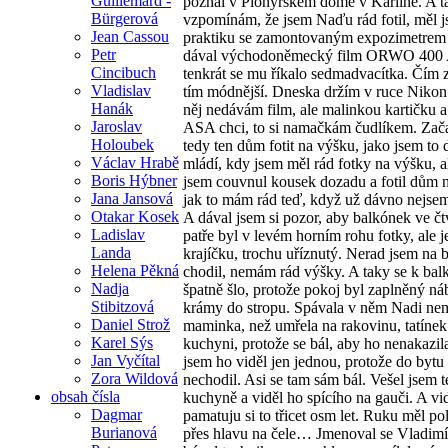
Guillemard -
poznal v Pionýrském domě v Karlíně. A ta
Bürgerová
vzpomínám, že jsem Naďu rád fotil, měl 
Jean Cassou
praktiku se zamontovaným expozimetrem 
Petr
dával východoněmecký film ORWO 400
Cincibuch
tenkrát se mu říkalo sedmadvacítka. Čím zr
Vladislav
tím módnější. Dneska držím v ruce Nikon
Hanák
něj nedávám film, ale malinkou kartičku a
Jaroslav
ASA chci, to si namačkám čudlíkem. Zač
Holoubek
tedy ten dům fotit na výšku, jako jsem to 
Václav Hrabě
mládí, kdy jsem měl rád fotky na výšku, a
Boris Hýbner
jsem couvnul kousek dozadu a fotil dům n
Jana Jansová
jak to mám rád teď, když už dávno nejse
Otakar Kosek
A dával jsem si pozor, aby balkónek ve č
Ladislav
patře byl v levém horním rohu fotky, ale j
Landa
krajíčku, trochu uříznutý. Nerad jsem na 
Helena Pěkná
chodil, nemám rád výšky. A taky se k bal
Nadja
špatně šlo, protože pokoj byl zaplněný n
Stibitzová
krámy do stropu. Spávala v něm Nadi n
Daniel Strož
maminka, než umřela na rakovinu, tatínek
Karel Sýs
kuchyni, protože se bál, aby ho nenakazil
Jan Vyčítal
jsem ho viděl jen jednou, protože do bytu
Zora Wildová
nechodil. Asi se tam sám bál. Vešel jsem t
obsah čísla
kuchyně a viděl ho spícího na gauči. A vid
Dagmar
pamatuju si to třicet osm let. Ruku měl p
Burianová
přes hlavu na čele… Jmenoval se Vladimír