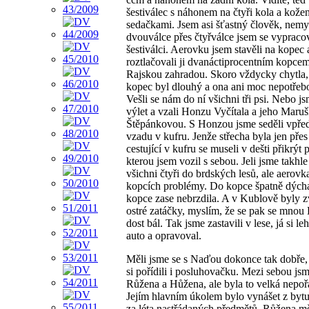
šestiválec s náhonem na čtyři kola a kož
sedačkami. Jsem asi šťastný člověk, nemy
dvouválce přes čtyřválce jsem se vypraco
šestiválci. Aerovku jsem stavěli na kopec 
roztlačovali ji dvanáctiprocentním kopce
Rajskou zahradou. Skoro vždycky chytla,
kopec byl dlouhý a ona ani moc nepotřeb
Vešli se nám do ní všichni tři psi. Nebo js
výlet a vzali Honzu Vyčítala a jeho Maru
Štěpánkovou. S Honzou jsme seděli vpře
vzadu v kufru. Jenže střecha byla jen přes
cestující v kufru se museli v dešti přikrýt 
kterou jsem vozil s sebou. Jeli jsme takhl
všichni čtyři do brdských lesů, ale aerovk
kopcích problémy. Do kopce špatně dýcha
kopce zase nebrzdila. A v Kublově byly z
ostré zatáčky, myslím, že se pak se mnou
dost bál. Tak jsme zastavili v lese, já si le
auto a opravoval.
Měli jsme se s Naďou dokonce tak dobře,
si pořídili i posluhovačku. Mezi sebou jsme
Růžena a Hůžena, ale byla to velká nepoř
Jejím hlavním úkolem bylo vynášet z byt
za léta nastřádaných předmětů. Růžena m