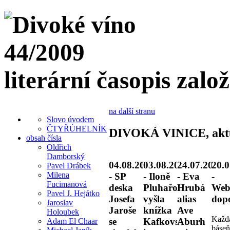
literární časopis zalo
na další stranu
Slovo úvodem
ČTYŘÚHELNÍK
DIVOKÁ VINICE, akt
obsah čísla
Oldřich
Damborský
04.08.2026
03.08.2026
24.07.2026
20.0
Pavel Drábek
Milena
- SP
- Iloně
- Eva
-
Fucimanová
deska
Pluhařové
Hrubá
Web
Pavel J. Hejátko
Josefa
vyšla
alias
dop
Jaroslav
Jaroše
knížka
Ave
Holoubek
Každ
se
Kafkovské
Aburh
Adam El Chaar
báseň