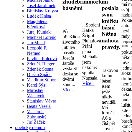
Michael Janík
zhudebněnými
immortelly.
mi
má mí
Josef Jarolímek
básněmi
poslala
svůj
Břetislav Kotyza
svou
nadpi
Luděk Krása
Pokud
knížku
Magdalena
...Spojení
autor
Křenková
básní
Kafka–
neví
Při
Juraj Kuniak
Něžná
Ščigol–
rady,
příležitosti
Michael Lorenc
nahota
Pluhařová
napíš
životního
Jan Musil
Přání
pravdy.
***. 
jubilea
Leopold F.
pana
poku
básníka
Němec
Michaila
někd
Josefa
Pavlína Pulcová
jsem
píše
Jaroše
Zdeněk Rieger
nakonec
jednu
vyšla SP
Zdeněk Sosna
Takovou
splnila.
sloku
deska se
Dušan Spáčil
knihu
Napsala...
druho
dvěmi
Vladimír Stibor
básní
Více »
nemů
zhud...
Karel Sýs
jsem
čekat
Více »
Miroslav
ještě
někd
Václavek
nikdy
bude
Stanislav Vávra
neviděl.
luštit,
Beata Veselá
Má
kde
Vlastimil
formát
jedna
Zábranský
A6 a
báseň
Jiří Žáček
čítá pět
končí
poetický démon
stovek
druhá