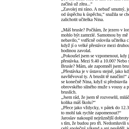
začíná už zítra...“
„Zavolej mi ráno. A nebuď smutný, j
od úspěchu k úspěchu,“ snažila se ch
zalichotit učitelka Nina.
„Máš brusle? Počítám, že jezero v l
mohlo být zamrzlé. Samotnou by mě b
nebavilo,“ vstřícně oslovila učitelka 
když jí o velké přestávce mezi druhou 
hodinou zavolal.
„Pokoušel jsem se vzpomenout, kdy 
přestávka. Mezi 9.40 a 10.00? Nebo s
Brusle? Mám, ale zapomněl jsem brus
„Přestávka je v ústavu stejně, jako kdy
navštěvoval ty. A bruslit tě naučím!“
se konečně Nina, když si představila
obrovského silného muže s vousy a p
bruslích.
„Jsem rád, že jsem tě rozveselil, mil
kolika máš školu?“
„Přece jako vždycky, v pátek do 12.30
to mohl tak rychle zapomenout?“
Jaroslav nakoupil nejrůznější dobroty
s tím, že budou pro tři. Nedomluvili 
celý společný víkend a ani nevěděl, jes