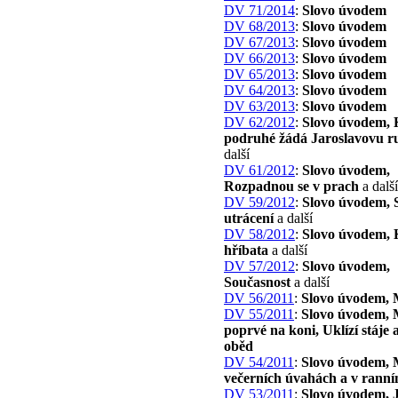
DV 71/2014
:
Slovo úvodem
DV 68/2013
:
Slovo úvodem
DV 67/2013
:
Slovo úvodem
DV 66/2013
:
Slovo úvodem
DV 65/2013
:
Slovo úvodem
DV 64/2013
:
Slovo úvodem
DV 63/2013
:
Slovo úvodem
DV 62/2012
:
Slovo úvodem, 
podruhé žádá Jaroslavovu r
další
DV 61/2012
:
Slovo úvodem,
Rozpadnou se v prach
a další
DV 59/2012
:
Slovo úvodem, 
utrácení
a další
DV 58/2012
:
Slovo úvodem, K
hříbata
a další
DV 57/2012
:
Slovo úvodem,
Současnost
a další
DV 56/2011
:
Slovo úvodem, 
DV 55/2011
:
Slovo úvodem, 
poprvé na koni, Uklízí stáje 
oběd
DV 54/2011
:
Slovo úvodem, 
večerních úvahách a v ranní
DV 53/2011
:
Slovo úvodem, 