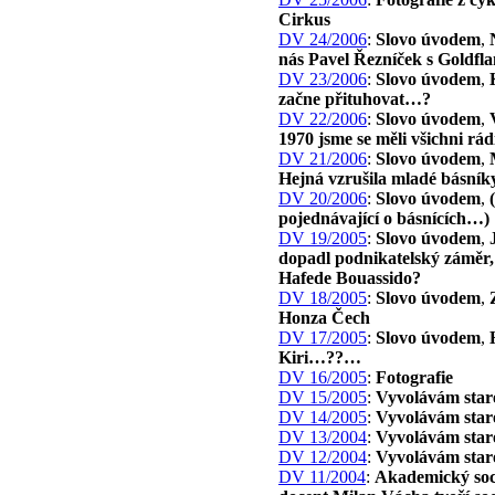
Cirkus
DV 24/2006
:
Slovo úvodem
,
nás Pavel Řezníček s Goldf
DV 23/2006
:
Slovo úvodem
,
začne přituhovat…?
DV 22/2006
:
Slovo úvodem
,
1970 jsme se měli všichni rád
DV 21/2006
:
Slovo úvodem
,
Hejná vzrušila mladé básní
DV 20/2006
:
Slovo úvodem
,
pojednávající o básnících…)
DV 19/2005
:
Slovo úvodem
,
dopadl podnikatelský záměr,
Hafede Bouassido?
DV 18/2005
:
Slovo úvodem
,
Honza Čech
DV 17/2005
:
Slovo úvodem
,
Kiri…??…
DV 16/2005
:
Fotografie
DV 15/2005
:
Vyvolávám staré
DV 14/2005
:
Vyvolávám staré
DV 13/2004
:
Vyvolávám staré
DV 12/2004
:
Vyvolávám staré
DV 11/2004
:
Akademický so