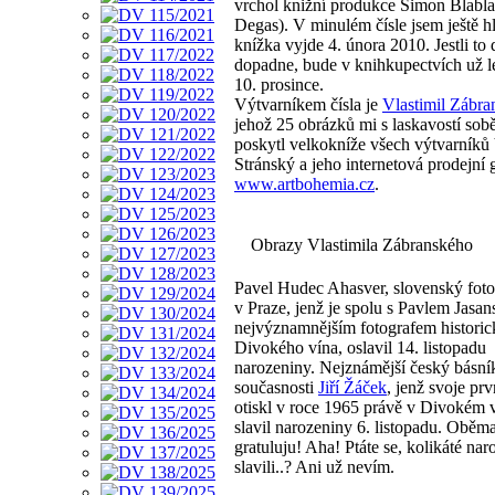
vrchol knižní produkce Šimon Blabla
Degas). V minulém čísle jsem ještě hl
knížka vyjde 4. února 2010. Jestli to
dopadne, bude v knihkupectvích už l
10. prosince.
Výtvarníkem čísla je
Vlastimil Zábra
jehož 25 obrázků mi s laskavostí sobě
poskytl velkokníže všech výtvarníků
Stránský a jeho internetová prodejní g
www.artbohemia.cz
.
Obrazy Vlastimila Zábranského
Pavel Hudec Ahasver, slovenský fotog
v Praze, jenž je spolu s Pavlem Jasa
nejvýznamnějším fotografem histori
Divokého vína, oslavil 14. listopadu
narozeniny. Nejznámější český básní
současnosti
Jiří Žáček
, jenž svoje prv
otiskl v roce 1965 právě v Divokém v
slavil narozeniny 6. listopadu. Obě
gratuluju! Aha! Ptáte se, kolikáté na
slavili..? Ani už nevím.