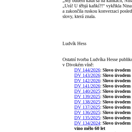
„My buděm kataťsa na kaňkach, Nin
„Urá! U těbjá kaňkí?!“ vykřikla Nin
a zakončila ruskou konverzaci posle
slovy, která znala.
Ludvík Hess
Ostatní tvorba Ludvíka Hesse publi
v Divokém víně:
DV 144/2026
:
Slovo úvodem
DV 143/2026
:
Slovo úvodem
DV 142/2026
:
Slovo úvodem
DV 141/2026
:
Slovo úvodem
DV 140/2025
:
Slovo úvodem
DV 139/2025
:
Slovo úvodem
DV 138/2025
:
Slovo úvodem
DV 137/2025
:
Slovo úvodem
DV 136/2025
:
Slovo úvodem
DV 135/2025
:
Slovo úvodem
DV 134/2024
:
Slovo úvodem 
víno mělo 60 let