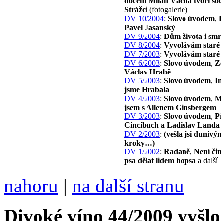
docent Milan Vácha tvoří so
Strážci
(fotogalerie)
DV 10/2004
:
Slovo úvodem
,
Pavel Jasanský
DV 9/2004
:
Dům života i smr
DV 8/2004
:
Vyvolávám staré 
DV 7/2003
:
Vyvolávám staré 
DV 6/2003
:
Slovo úvodem
,
Z
Václav Hrabě
DV 5/2003
:
Slovo úvodem
,
I
jsme Hrabala
DV 4/2003
:
Slovo úvodem
,
M
jsem s Allenem Ginsbergem
DV 3/2003
:
Slovo úvodem
,
Př
Cincibuch a Ladislav Landa
DV 2/2003
:
(vešla jsi dunivý
kroky…)
DV 1/2002
:
Radaně
,
Není či
psa dělat lidem hopsa
a další
nahoru
|
na další stranu
Divoké víno 44/2009 vyšlo