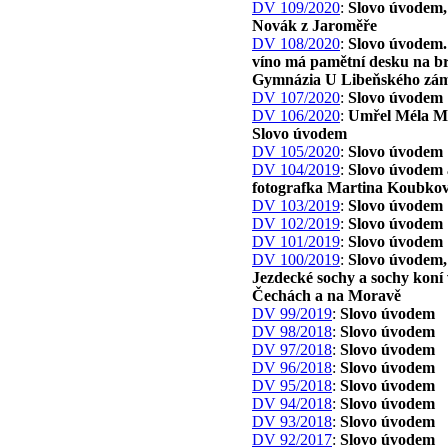
DV 109/2020
:
Slovo úvodem,
Novák z Jaroměře
DV 108/2020
:
Slovo úvodem.
víno má pamětní desku na b
Gymnázia U Libeňského zá
DV 107/2020
:
Slovo úvodem
DV 106/2020
:
Umřel Méla M
Slovo úvodem
DV 105/2020
:
Slovo úvodem
DV 104/2019
:
Slovo úvodem 
fotografka Martina Koubko
DV 103/2019
:
Slovo úvodem
DV 102/2019
:
Slovo úvodem
DV 101/2019
:
Slovo úvodem
DV 100/2019
:
Slovo úvodem,
Jezdecké sochy a sochy koní 
Čechách a na Moravě
DV 99/2019
:
Slovo úvodem
DV 98/2018
:
Slovo úvodem
DV 97/2018
:
Slovo úvodem
DV 96/2018
:
Slovo úvodem
DV 95/2018
:
Slovo úvodem
DV 94/2018
:
Slovo úvodem
DV 93/2018
:
Slovo úvodem
DV 92/2017
:
Slovo úvodem