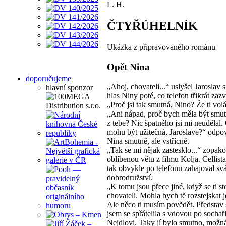
L. H.
ČTYŘÚHELNÍK
Ukázka z připravovaného románu
Opět Nina
doporučujeme
„Ahoj, chovateli...“ uslyšel Jaroslav
hlavní sponzor
hlas Niny poté, co telefon třikrát zazv
„Proč jsi tak smutná, Nino? Že ti vo
„Ani nápad, proč bych měla být smu
z tebe? Nic špatného jsi mi neudělal. 
mohu být užitečná, Jaroslave?“ odpo
Nina smutně, ale vstřícně.
„Tak se mi nějak zastesklo...“ zopako
oblíbenou větu z filmu Kolja. Cellis
tak obvykle po telefonu zahajoval sv
dobrodružství.
„K tomu jsou přece jiné, když se ti st
chovateli. Mohla bych tě rozstejskat j
Ale něco ti musím povědět. Představ s
jsem se spřátelila s vdovou po sochaři
Nejdlovi. Taky jí bylo smutno, možn