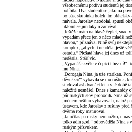
všeobecnému podivu studentů jej dos
políbila. Dva studenti se jako na pove
po pás, skupinka holek jim přátelsky 
mávala. Jaroslav neodolal, spustil ok
uklonil se jim taky a zamával.
„Ještěže mám na hlavě čepici, snad v
vypadám přece jen o něco mladší než
hlavou,“ přiznával Nině svůj někdejš
komplex, „abych ti neudělal ještě větš
ostudu.“ Plešatá hlava jej dnes už toli
neděsila. Stáří víc.
„Vypadáš skvěle v čepici i bez ní!“ l
mu Nina.
„Dorogaja Nina, ja uže starikan. Pon
děvuška?“ vybavila se mu ruština, kt
studoval asi dvanáct let a v té době t
náležitě nesnášel. Dnes s kamarády o
pár ruských slov prohodili. Nina už 
jménem ruštinu vybavovala, natož pa
ústavem, kde Jaroslav z ruštiny před č
dvěma roky maturoval.
„Ja učílas pa rusky nemnožko, u nas 
tolko adin god,“ odpověděla Nina s
ruským přízvukem.