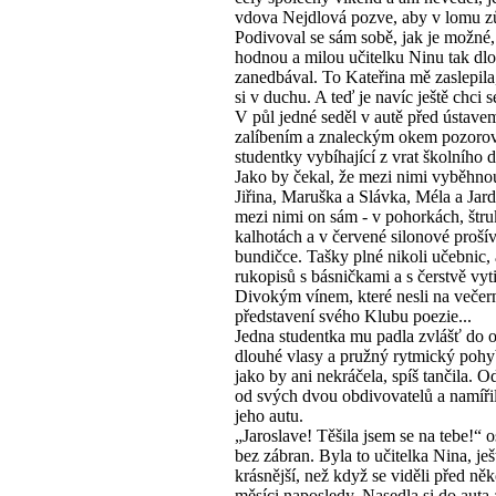
vdova Nejdlová pozve, aby v lomu zů
Podivoval se sám sobě, jak je možné,
hodnou a milou učitelku Ninu tak dl
zanedbával. To Kateřina mě zaslepila
si v duchu. A teď je navíc ještě chci 
V půl jedné seděl v autě před ústave
zalíbením a znaleckým okem pozoro
studentky vybíhající z vrat školního 
Jako by čekal, že mezi nimi vyběhno
Jiřina, Maruška a Slávka, Méla a Jard
mezi nimi on sám - v pohorkách, štr
kalhotách a v červené silonové proší
bundičce. Tašky plné nikoli učebnic, 
rukopisů s básničkami a s čerstvě vy
Divokým vínem, které nesli na večer
představení svého Klubu poezie...
Jedna studentka mu padla zvlášť do o
dlouhé vlasy a pružný rytmický pohy
jako by ani nekráčela, spíš tančila. Od
od svých dvou obdivovatelů a namířila
jeho autu.
„Jaroslave! Těšila jsem se na tebe!“ os
bez zábran. Byla to učitelka Nina, ješ
krásnější, než když se viděli před něk
měsíci naposledy. Nasedla si do auta 