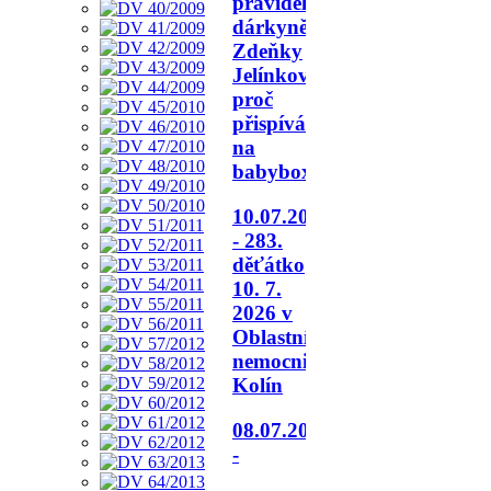
pravidelné
dárkyně
Zdeňky
Jelínkové,
proč
přispívá
na
babybox.
10.07.2026
- 283.
děťátko
10. 7.
2026 v
Oblastní
nemocnici
Kolín
08.07.2026
-