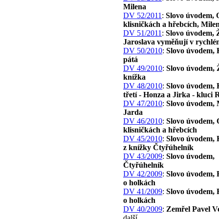
Milena
DV 52/2011
:
Slovo úvodem, 
klisničkách a hřebcích, Mile
DV 51/2011
:
Slovo úvodem, Ž
Jaroslava vyměňují v rychlé
DV 50/2010
:
Slovo úvodem, 
pátá
DV 49/2010
:
Slovo úvodem,
knížka
DV 48/2010
:
Slovo úvodem, 
třetí - Honza a Jirka - kluci 
DV 47/2010
:
Slovo úvodem, 
Jarda
DV 46/2010
:
Slovo úvodem, 
klisničkách a hřebcích
DV 45/2010
:
Slovo úvodem, 
z knížky Čtyřúhelník
DV 43/2009
:
Slovo úvodem,
Čtyřúhelník
DV 42/2009
:
Slovo úvodem,
o holkách
DV 41/2009
:
Slovo úvodem,
o holkách
DV 40/2009
:
Zemřel Pavel V
další