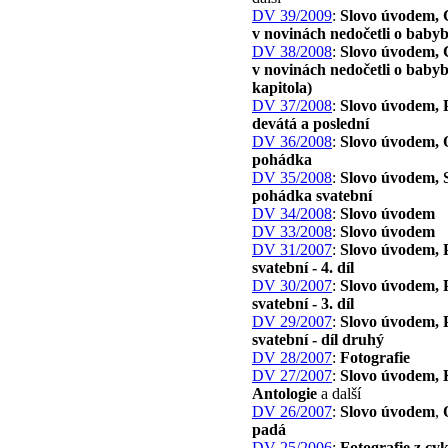
DV 39/2009
:
Slovo úvodem, C
v novinách nedočetli o baby
DV 38/2008
:
Slovo úvodem, C
v novinách nedočetli o babyb
kapitola)
DV 37/2008
:
Slovo úvodem,
devátá a poslední
DV 36/2008
:
Slovo úvodem,
pohádka
DV 35/2008
:
Slovo úvodem,
pohádka svatební
DV 34/2008
:
Slovo úvodem
DV 33/2008
:
Slovo úvodem
DV 31/2007
:
Slovo úvodem,
svatební - 4. díl
DV 30/2007
:
Slovo úvodem,
svatební - 3. díl
DV 29/2007
:
Slovo úvodem,
svatební - díl druhý
DV 28/2007
:
Fotografie
DV 27/2007
:
Slovo úvodem, 
Antologie
a další
DV 26/2007
:
Slovo úvodem
,
padá
DV 25/2006
:
Fotografie z cy