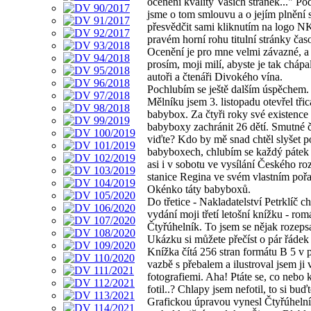
ocenění kvality Vašich stránek..." Po
jsme o tom smlouvu a o jejím plnění 
přesvědčit sami kliknutím na logo N
pravém horní rohu titulní stránky čas
Ocenění je pro mne velmi závazné, a 
prosím, moji milí, abyste je tak chápal
autoři a čtenáři Divokého vína.
Pochlubím se ještě dalším úspěchem.
Mělníku jsem 3. listopadu otevřel třic
babybox. Za čtyři roky své existenc
babyboxy zachránit 26 dětí. Smutné č
viďte? Kdo by mě snad chtěl slyšet p
babyboxech, chlubím se každý pátek 
asi i v sobotu ve vysílání Českého ro
stanice Regina ve svém vlastním poř
Okénko táty babyboxů.
Do třetice - Nakladatelství Petrklíč c
vydání moji třetí letošní knížku - rom
Čtyřúhelník. To jsem se nějak rozepsa
Ukázku si můžete přečíst o pár řádek 
Knížka čítá 256 stran formátu B 5 v 
vazbě s přebalem a ilustroval jsem ji 
fotografiemi. Aha! Ptáte se, co nebo
fotil..? Chlapy jsem nefotil, to si buďte
Grafickou úpravou vynesl Čtyřúheln