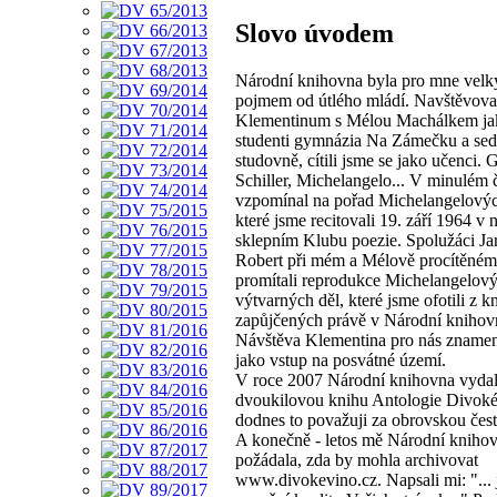
Slovo úvodem
Národní knihovna byla pro mne vel
pojmem od útlého mládí. Navštěvova
Klementinum s Mélou Machálkem ja
studenti gymnázia Na Zámečku a sed
studovně, cítili jsme se jako učenci. 
Schiller, Michelangelo... V minulém č
vzpomínal na pořad Michelangelovýc
které jsme recitovali 19. září 1964 v
sklepním Klubu poezie. Spolužáci Ja
Robert při mém a Mélově procítěném
promítali reprodukce Michelangelov
výtvarných děl, které jsme ofotili z k
zapůjčených právě v Národní knihov
Návštěva Klementina pro nás znamen
jako vstup na posvátné území.
V roce 2007 Národní knihovna vydal
dvoukilovou knihu Antologie Divoké
dodnes to považuji za obrovskou čest
A konečně - letos mě Národní knih
požádala, zda by mohla archivovat
www.divokevino.cz. Napsali mi: "... 