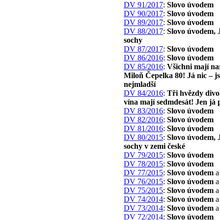
DV 91/2017
:
Slovo úvodem
DV 90/2017
:
Slovo úvodem
DV 89/2017
:
Slovo úvodem
DV 88/2017
:
Slovo úvodem, 
sochy
DV 87/2017
:
Slovo úvodem
DV 86/2016
:
Slovo úvodem
DV 85/2016
:
Všichni mají na
Miloň Čepelka 80! Já nic – j
nejmladší
DV 84/2016
:
Tři hvězdy div
vína mají sedmdesát! Jen já 
DV 83/2016
:
Slovo úvodem
DV 82/2016
:
Slovo úvodem
DV 81/2016
:
Slovo úvodem
DV 80/2015
:
Slovo úvodem, 
sochy v zemi české
DV 79/2015
:
Slovo úvodem
DV 78/2015
:
Slovo úvodem
DV 77/2015
:
Slovo úvodem
a 
DV 76/2015
:
Slovo úvodem
a 
DV 75/2015
:
Slovo úvodem
a 
DV 74/2014
:
Slovo úvodem
a 
DV 73/2014
:
Slovo úvodem
a 
DV 72/2014
:
Slovo úvodem