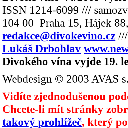
ISSN 1214-6099 /// samozv
104 00 Praha 15, Hájek 88,
redakce@divokevino.cz
//
Lukáš Drbohlav
www.newm
Divokého vína vyjde 19. l
Webdesign © 2003 AVAS s.
Vidíte zjednodušenou pod
Chcete-li mít stránky zobr
takový prohlížeč
, který p