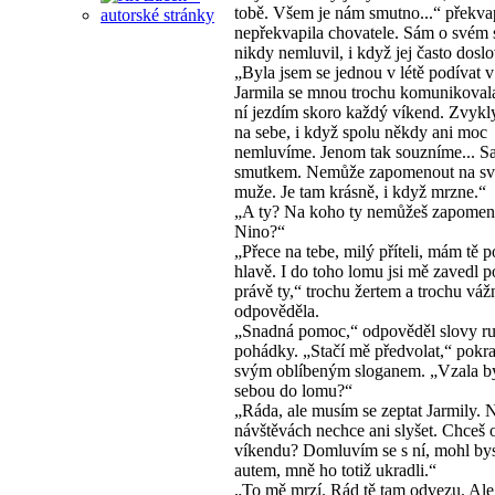
tobě. Všem je nám smutno...“ překvap
nepřekvapila chovatele. Sám o svém
nikdy nemluvil, i když jej často doslo
„Byla jsem se jednou v létě podívat 
Jarmila se mnou trochu komunikovala
ní jezdím skoro každý víkend. Zvykly
na sebe, i když spolu někdy ani moc
nemluvíme. Jenom tak souzníme... 
smutkem. Nemůže zapomenout na s
muže. Je tam krásně, i když mrzne.“
„A ty? Na koho ty nemůžeš zapomen
Nino?“
„Přece na tebe, milý příteli, mám tě p
hlavě. I do toho lomu jsi mě zavedl 
právě ty,“ trochu žertem a trochu váž
odpověděla.
„Snadná pomoc,“ odpověděl slovy r
pohádky. „Stačí mě předvolat,“ pokr
svým oblíbeným sloganem. „Vzala b
sebou do lomu?“
„Ráda, ale musím se zeptat Jarmily.
návštěvách nechce ani slyšet. Chceš 
víkendu? Domluvím se s ní, mohl bys
autem, mně ho totiž ukradli.“
„To mě mrzí. Rád tě tam odvezu. Ale