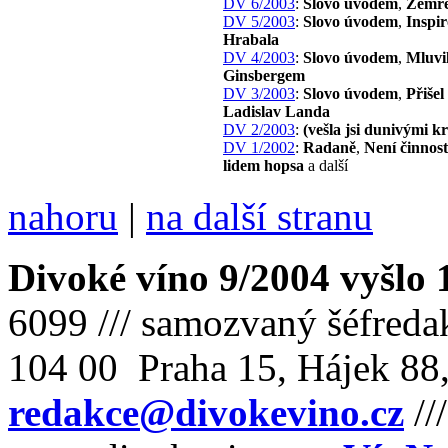
DV 6/2003
:
Slovo úvodem
,
Zemře
DV 5/2003
:
Slovo úvodem
,
Inspir
Hrabala
DV 4/2003
:
Slovo úvodem
,
Mluvi
Ginsbergem
DV 3/2003
:
Slovo úvodem
,
Přišel
Ladislav Landa
DV 2/2003
:
(vešla jsi dunivými 
DV 1/2002
:
Radaně
,
Není činnost
lidem hopsa
a další
nahoru
|
na další stranu
Divoké víno 9/2004 vyšlo 
6099 /// samozvaný šéfreda
104 00 Praha 15, Hájek 88,
redakce@divokevino.cz
//