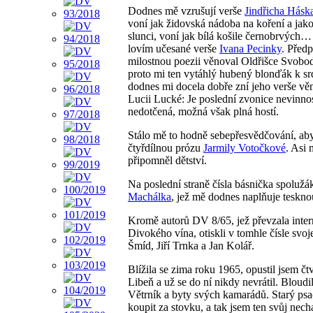
Dodnes mě vzrušují verše
Jindřicha Hásk
voní jak židovská nádoba na koření a jako 
slunci, voní jak bílá košile černobrvých
lovím učesané verše
Ivana Pecinky
. Před
milostnou poezii věnoval Oldřišce Svobod
proto mi ten vytáhlý hubený blonďák k srd
dodnes mi docela dobře zní jeho verše vě
Lucii Lucké: Je poslední zvonice nevinno
nedotčená, možná však plná hostí.
Stálo mě to hodně sebepřesvědčování, ab
čtyřdílnou prózu
Jarmily Votočkové
. Asi
připomněl dětství.
Na poslední straně čísla básnička spoluž
Machálka
, jež mě dodnes naplňuje teskn
Kromě autorů DV 8/65, jež převzala inte
Divokého vína, otiskli v tomhle čísle svoj
Šmíd, Jiří Trnka a Jan Kolář.
Blížila se zima roku 1965, opustil jsem čt
Libeň a už se do ní nikdy nevrátil. Bloudi
Větrník a byty svých kamarádů. Starý psací
koupit za stovku, a tak jsem ten svůj nech