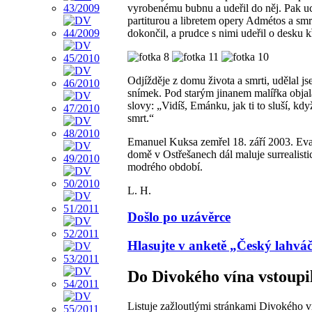
vyrobenému bubnu a udeřil do něj. Pak uc
partiturou a libretem opery Admétos a smrt
dokončil, a prudce s nimi udeřil o desku 
Odjížděje z domu života a smrti, udělal j
snímek. Pod starým jinanem malířka obja
slovy: „Vidíš, Emánku, jak ti to sluší, kd
smrt.“
Emanuel Kuksa zemřel 18. září 2003. Ev
domě v Ostřešanech dál maluje surrealist
modrého období.
L. H.
Došlo po uzávěrce
Hlasujte v anketě „Český lahvá
Do Divokého vína vstoupil
Listuje zažloutlými stránkami Divokého ví