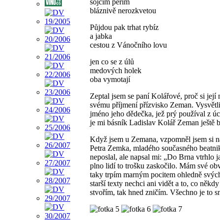
sojčím peřím
bláznivě nerozkvetou
Půjdou pak trhat rybíz
a jabka
cestou z Vánočního lovu
jen co se z úlů
medových holek
oba vymotají
Zeptal jsem se paní Kolářové, proč si její
svému příjmení přízvisko Zeman. Vysvětlil
jméno jeho dědečka, jež prý používal z úc
je mi básník Ladislav Kolář Zeman ještě bl
Když jsem u Zemana, vzpomněl jsem si na
Petra Zemka, mladého současného beatni
neposlal, ale napsal mi: „Do Brna vtrhlo j
plno lidí to trošku zaskočilo. Mám své obv
taky trpím marným pocitem ohledně svýc
starší texty nechci ani vidět a to, co něk
stvořím, tak hned zničím. Všechno je to 