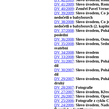
DV 41/2009
:
Slovo úvodem, Rom
DV 40/2009
:
Zemřel Pavel Verne
DV 39/2009
:
Slovo úvodem, Co js
nedočetli o babyboxech
DV 38/2008
:
Slovo úvodem, Co js
nedočetli o babyboxech (2. kapito
DV 37/2008
:
Slovo úvodem, Pohá
poslední
DV 36/2008
:
Slovo úvodem, Osm
DV 35/2008
:
Slovo úvodem, Sed
svatební
DV 34/2008
:
Slovo úvodem
DV 33/2008
:
Slovo úvodem
DV 31/2007
:
Slovo úvodem, Pohád
díl
DV 30/2007
:
Slovo úvodem, Pohád
díl
DV 29/2007
:
Slovo úvodem, Pohád
druhý
DV 28/2007
:
Fotografie
DV 27/2007
:
Slovo úvodem, Křest
DV 26/2007
:
Slovo úvodem
,
Opon
DV 25/2006
:
Fotografie z cyklu 
DV 24/2006
:
Slovo úvodem
,
Nadc