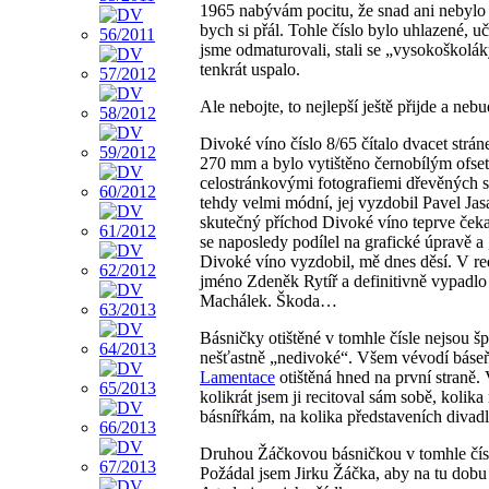
1965 nabývám pocitu, že snad ani nebylo 
bych si přál. Tohle číslo bylo uhlazené, u
jsme odmaturovali, stali se „vysokoškoláky
tenkrát uspalo.
Ale nebojte, to nejlepší ještě přijde a nebu
Divoké víno číslo 8/65 čítalo dvacet strá
270 mm a bylo vytištěno černobílým ofset
celostránkovými fotografiemi dřevěných st
tehdy velmi módní, jej vyzdobil Pavel Jas
skutečný příchod Divoké víno teprve čeka
se naposledy podílel na grafické úpravě a 
Divoké víno vyzdobil, mě dnes děsí. V re
jméno Zdeněk Rytíř a definitivně vypadl
Machálek. Škoda…
Básničky otištěné v tomhle čísle nejsou š
nešťastně „nedivoké“. Všem vévodí báseň
Lamentace
otištěná hned na první straně
kolikrát jsem ji recitoval sám sobě, kolik
básnířkám, na kolika představeních diva
Druhou Žáčkovou básničkou v tomhle čís
Požádal jsem Jirku Žáčka, aby na tu dob