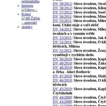
DV 59/2012
:
Slovo úvodem, Straš
DV 58/2012
:
Slovo úvodem, Klisn
DV 57/2012
:
Slovo úvodem, Souč
DV 56/2011
:
Slovo úvodem, Minu
DV 55/2011
:
Slovo úvodem, Mile
koni, Uklízí stáje a vaří oběd
DV 54/2011
:
Slovo úvodem, Milen
úvahách a v ranním světle
DV 53/2011
:
Slovo úvodem, Jak 
DV 52/2011
:
Slovo úvodem, O kli
hřebcích, Milena
DV 51/2011
:
Slovo úvodem, Ženy 
vyměňují v rychlém sledu
DV 50/2010
:
Slovo úvodem, Kapi
DV 49/2010
:
Slovo úvodem, Žáko
DV 48/2010
:
Slovo úvodem, Kapit
a Jirka - kluci Rothovic
DV 47/2010
:
Slovo úvodem, Malý
DV 46/2010
:
Slovo úvodem, O kli
hřebcích
DV 45/2010
:
Slovo úvodem, Kapit
Čtyřúhelník
DV 44/2009
:
Slovo úvodem, Čtyř
DV 43/2009
:
Slovo úvodem, Čtyř
DV 42/2009
:
Slovo úvodem, Rom