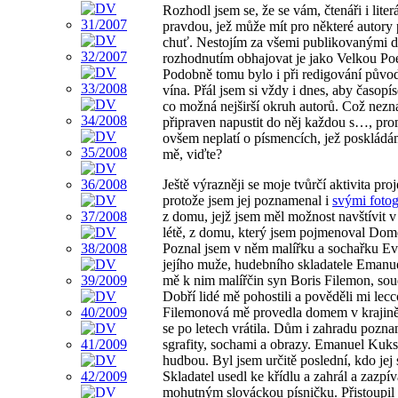
Rozhodl jsem se, že se vám, čtenáři i literá
pravdou, jež může mít pro některé autor
chuť. Nestojím za všemi publikovanými d
rozhodnutím obhajovat je jako Velkou Poez
Podobně tomu bylo i při redigování pův
vína. Přál jsem si vždy i dnes, aby časopí
co možná nejširší okruh autorů. Což nez
připraven napustit do něj každou s…, prom
ovšem neplatí o písmencích, jež poskládá
mě, viďte?
Ještě výrazněji se moje tvůrčí aktivita proj
protože jsem jej poznamenal i
svými fotog
z domu, jejž jsem měl možnost navštívit 
létě, z domu, který jsem pojmenoval Dome
Poznal jsem v něm malířku a sochařku E
jejího muže, hudebního skladatele Emanu
mě k nim malířčin syn Boris Filemon, soud
Dobří lidé mě pohostili a pověděli mi le
Filemonová mě provedla domem v krajině
se po letech vrátila. Dům i zahradu pozn
sgrafity, sochami a obrazy. Emanuel Kuksa
hudbou. Byl jsem určitě poslední, kdo jej s
Skladatel usedl ke křídlu a zahrál a zazpí
mohutným slováckou písničku. Přistoupil 