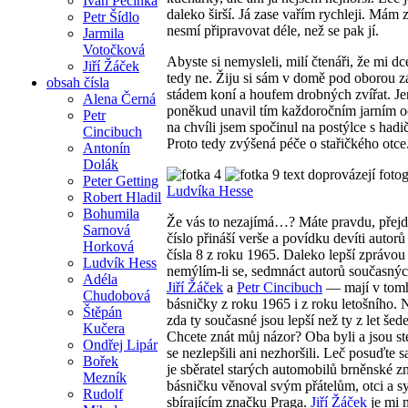
Ivan Pecinka
daleko širší. Já zase vařím rychleji. Mám z
Petr Šídlo
nesmí připravovat déle, než se pak jí.
Jarmila
Votočková
Abyste si nemysleli, milí čtenáři, že mi d
Jiří Žáček
tedy ne. Žiju si sám v domě pod oborou 
obsah čísla
stádem koní a houfem drobných zvířat. Je
Alena Černá
poněkud unavil tím každoročním jarním o
Petr
na chvíli jsem spočinul na postýlce s hadi
Cincibuch
Proto tedy zvýšená péče o stařičkého otce
Antonín
Dolák
text doprovázejí fotog
Peter Getting
Ludvíka Hesse
Robert Hladil
Bohumila
Že vás to nezajímá…? Máte pravdu, přejd
Sarnová
číslo přináší verše a povídku devíti auto
Horková
čísla 8 z roku 1965. Daleko lepší zprávou 
Ludvík Hess
nemýlím-li se, sedmnáct autorů současný
Adéla
Jiří Žáček
a
Petr Cincibuch
— mají v tomhl
Chudobová
básničky z roku 1965 i z roku letošního. N
Štěpán
zda ty současné jsou lepší než ty z let šed
Kučera
Chcete znát můj názor? Oba byli a jsou ste
Ondřej Lipár
se nezlepšili ani nezhoršili. Leč posuďte 
Bořek
je sběratel starých automobilů brněnské z
Mezník
básničku věnoval svým přátelům, otci a 
Rudolf
sbírajícím značku Praga.
Jiří Žáček
je mi 