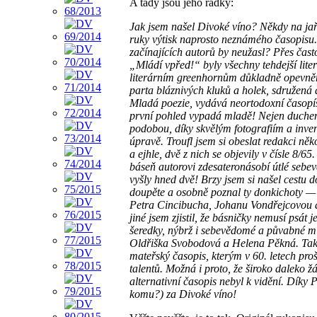
A tady jsou jeho řádky:
Jak jsem našel Divoké víno? Někdy na ja
ruky výtisk naprosto neznámého časopisu
začínajících autorů by neužasl? Přes čast
„Mládí vpřed!“ byly všechny tehdejší lite
literárním greenhornům důkladně opevněn
parta bláznivých kluků a holek, sdružená
Mladá poezie, vydává neortodoxní časopís
první pohled vypadá mladě! Nejen duchem 
podobou, díky skvělým fotografiím a inven
úpravě. Troufl jsem si obeslat redakci ně
a ejhle, dvě z nich se objevily v čísle 8/6
báseň autorovi zdesateronásobí útlé seb
vyšly hned dvě! Brzy jsem si našel cestu 
doupěte a osobně poznal ty donkichoty 
Petra Cincibucha, Johanu Vondřejcovou 
jiné jsem zjistil, že básničky nemusí psát
šeredky, nýbrž i sebevědomé a půvabné m
Oldřiška Svobodová a Helena Pěkná. Tak 
mateřský časopis, kterým v 60. letech pro
talentů. Možná i proto, že široko daleko 
alternativní časopis nebyl k vidění. Dík
komu?) za Divoké víno!