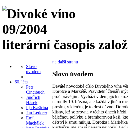
literární časopis zalo
na další stranu
Slovo
úvodem
Slovo úvodem
60. léta
Deváté novodobé číslo Divokého vína v
Petr
Dorotce a Markétě. Pravidelní čtenáři mý
Cincibuch
proč právě jim. Vychází v den jejich naro
Jindřich
narodily 19. března, ale každá v jiném roc
Hásek
prosím, v kterém, je to dost dávno. Dorot
Ilja Kaširina
klisny, jež se zrovna v těchto dnech hřebí,
Jan Lederer
báječnou polívku a bramborovou kaši, kte
Emil
dětství k smrti miluju. Dorotka i Markétk
Machálek
kuchařky, ale ani já nejsem nejhorší. Leč j