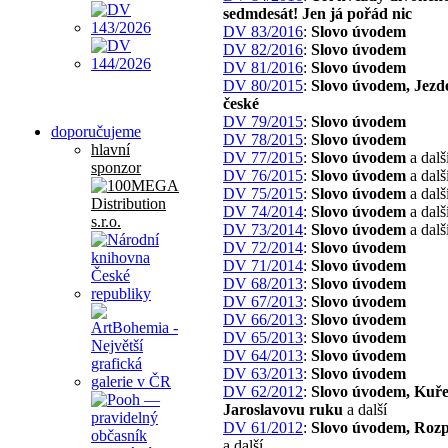
sedmdesát! Jen já pořád nic
DV 83/2016
:
Slovo úvodem
DV 82/2016
:
Slovo úvodem
DV 81/2016
:
Slovo úvodem
DV 80/2015
:
Slovo úvodem, Jezd
české
DV 79/2015
:
Slovo úvodem
doporučujeme
DV 78/2015
:
Slovo úvodem
hlavní
DV 77/2015
:
Slovo úvodem
a dalš
sponzor
DV 76/2015
:
Slovo úvodem
a dalš
DV 75/2015
:
Slovo úvodem
a dalš
DV 74/2014
:
Slovo úvodem
a dalš
DV 73/2014
:
Slovo úvodem
a dalš
DV 72/2014
:
Slovo úvodem
DV 71/2014
:
Slovo úvodem
DV 68/2013
:
Slovo úvodem
DV 67/2013
:
Slovo úvodem
DV 66/2013
:
Slovo úvodem
DV 65/2013
:
Slovo úvodem
DV 64/2013
:
Slovo úvodem
DV 63/2013
:
Slovo úvodem
DV 62/2012
:
Slovo úvodem, Kuře
Jaroslavovu ruku
a další
DV 61/2012
:
Slovo úvodem, Rozp
a další