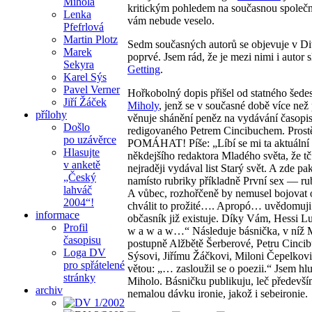
Mihola
kritickým pohledem na současnou společn
Lenka
vám nebude veselo.
Pfefrlová
Martin Plotz
Sedm současných autorů se objevuje v D
Marek
poprvé. Jsem rád, že je mezi nimi i auto
Sekyra
Getting
.
Karel Sýs
Pavel Verner
Hořkobolný dopis přišel od statného šede
Jiří Žáček
Miholy
, jenž se v současné době více než
přílohy
věnuje shánění peněz na vydávání časopi
Došlo
redigovaného Petrem Cincibuchem. Pro
po uzávěrce
POMÁHAT! Píše: „Líbí se mi ta aktuální
Hlasujte
někdejšího redaktora Mladého světa, že tč.
v anketě
nejraději vydával list Starý svět. A zde 
„Český
namísto rubriky příkladně První sex — ru
lahváč
A vůbec, rozhořčeně by nemusel bojovat 
2004“!
chválit to prožité…. Apropó… uvědomuji 
informace
občasník již existuje. Díky Vám, Hessi Lu
Profil
w a w a w…“ Následuje básnička, v níž 
časopisu
postupně Alžbětě Šerberové, Petru Cincib
Loga DV
Sýsovi, Jiřímu Žáčkovi, Miloni Čepelkovi
pro spřátelené
větou: „… zasloužil se o poezii.“ Jsem hl
stránky
Miholo. Básničku publikuju, leč především
archiv
nemalou dávku ironie, jakož i sebeironie.