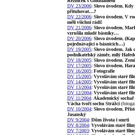
Řezníček s Goldflamem
DV 23/2006
:
Slovo úvodem
,
Kdy 
přituhovat…?
DV 22/2006
:
Slovo úvodem
,
V ro
měli všichni rádi!
DV 21/2006
:
Slovo úvodem
,
Mark
vzrušila mladé básníky…
DV 20/2006
:
Slovo úvodem
,
(Kap
pojednávající o básnících…)
DV 19/2005
:
Slovo úvodem
,
Jak 
podnikatelský záměr, milý Hafed
DV 18/2005
:
Slovo úvodem
,
Zemř
DV 17/2005
:
Slovo úvodem
,
Har
DV 16/2005
:
Fotografie
DV 15/2005
:
Vyvolávám staré fil
DV 14/2005
:
Vyvolávám staré fil
DV 13/2004
:
Vyvolávám staré fil
DV 12/2004
:
Vyvolávám staré fil
DV 11/2004
:
Akademický sochař 
Vácha tvoří sochu Strážci
(fotogal
DV 10/2004
:
Slovo úvodem
,
Přist
Jasanský
DV 9/2004
:
Dům života i smrti
DV 8/2004
:
Vyvolávám staré film
DV 7/2003
:
Vyvolávám staré film