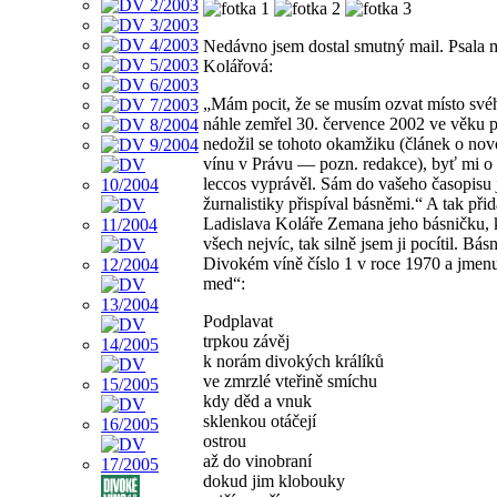
Nedávno jsem dostal smutný mail. Psala 
Kolářová:
„Mám pocit, že se musím ozvat místo své
náhle zemřel 30. července 2002 ve věku p
nedožil se tohoto okamžiku (článek o n
vínu v Právu — pozn. redakce), byť mi 
leccos vyprávěl. Sám do vašeho časopisu 
žurnalistiky přispíval básněmi.“ A tak p
Ladislava Koláře Zemana jeho básničku, k
všech nejvíc, tak silně jsem ji pocítil. Bás
Divokém víně číslo 1 v roce 1970 a jmen
med“:
Podplavat
trpkou závěj
k norám divokých králíků
ve zmrzlé vteřině smíchu
kdy děd a vnuk
sklenkou otáčejí
ostrou
až do vinobraní
dokud jim klobouky