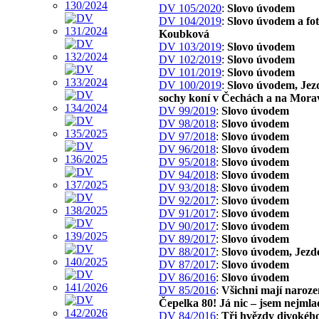
DV 105/2020
:
Slovo úvodem
DV 104/2019
:
Slovo úvodem a fo
Koubková
DV 103/2019
:
Slovo úvodem
DV 102/2019
:
Slovo úvodem
DV 101/2019
:
Slovo úvodem
DV 100/2019
:
Slovo úvodem, Jez
sochy koní v Čechách a na Mora
DV 99/2019
:
Slovo úvodem
DV 98/2018
:
Slovo úvodem
DV 97/2018
:
Slovo úvodem
DV 96/2018
:
Slovo úvodem
DV 95/2018
:
Slovo úvodem
DV 94/2018
:
Slovo úvodem
DV 93/2018
:
Slovo úvodem
DV 92/2017
:
Slovo úvodem
DV 91/2017
:
Slovo úvodem
DV 90/2017
:
Slovo úvodem
DV 89/2017
:
Slovo úvodem
DV 88/2017
:
Slovo úvodem, Jezd
DV 87/2017
:
Slovo úvodem
DV 86/2016
:
Slovo úvodem
DV 85/2016
:
Všichni mají naroze
Čepelka 80! Já nic – jsem nejmla
DV 84/2016
:
Tři hvězdy divokého